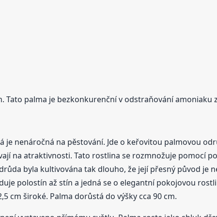
 Tato palma je bezkonkurenční v odstraňování amoniaku z 
rá je nenáročná na pěstování. Jde o keřovitou palmovou odr
dávají na atraktivnosti. Tato rostlina se rozmnožuje pomocí
 odrůda byla kultivována tak dlouho, že její přesný původ je 
e polostín až stín a jedná se o elegantní pokojovou rostlin
a 2,5 cm široké. Palma dorůstá do výšky cca 90 cm.