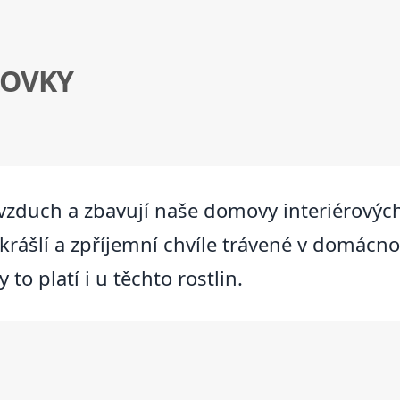
ŘOVKY
tí vzduch a zbavují naše domovy interiérových
zkrášlí a zpříjemní chvíle trávené v domácnost
to platí i u těchto rostlin.