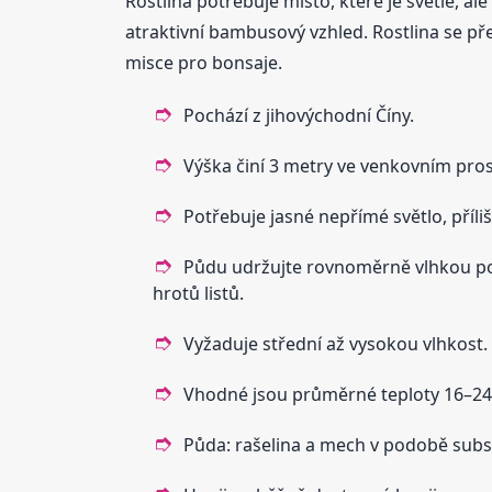
Rostlina potřebuje místo, které je světlé, al
atraktivní bambusový vzhled. Rostlina se př
misce pro bonsaje.
Pochází z jihovýchodní Číny.
Výška činí 3 metry ve venkovním prost
Potřebuje jasné nepřímé světlo, příliš
Půdu udržujte rovnoměrně vlhkou po c
hrotů listů.
Vyžaduje střední až vysokou vlhkost.
Vhodné jsou průměrné teploty 16–24 
Půda: rašelina a mech v podobě subs