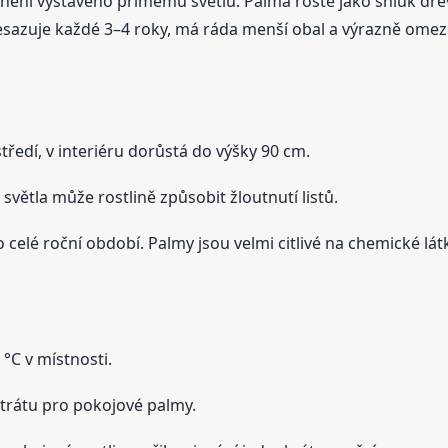
e není vystaveno přímému světlu. Palma roste jako shluk dřev
esazuje každé 3–4 roky, má ráda menší obal a výrazně omez
ředí, v interiéru dorůstá do výšky 90 cm.
 světla může rostlině způsobit žloutnutí listů.
elé roční období. Palmy jsou velmi citlivé na chemické lát
°C v místnosti.
trátu pro pokojové palmy.