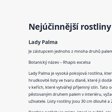
Nejúčinnější rostliny
Lady Palma
Je zástupcem jednoho z mnoha druhů palem.
Botanický název – Rhapis excelsa
Lady Palma je vysoká pokojová rostlina, kte
hrudkovité listy ve tvaru dlaně, které ji do
v keřích, které vytvářejí příjemný stín. Tato
pěstovaným druhem palem v interiéru, vyžaduj
uživatele. Listy rostliny jsou 30 cm dlouhé 