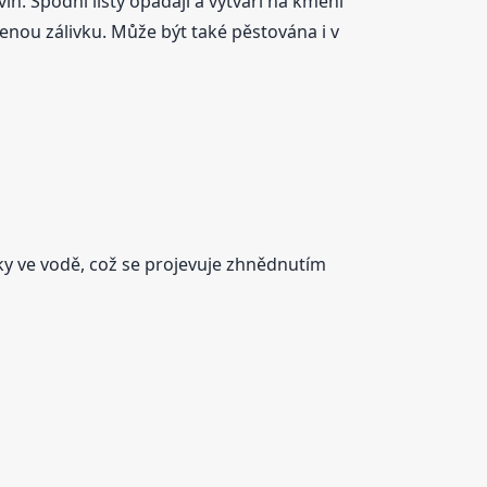
in. Spodní listy opadají a vytváří na kmeni
enou zálivku. Může být také pěstována i v
ky ve vodě, což se projevuje zhnědnutím