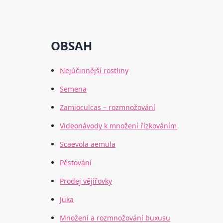
OBSAH
Nejúčinnější rostliny
Semena
Zamioculcas – rozmnožování
Videonávody k množení řízkováním
Scaevola aemula
Pěstování
Prodej vějířovky
Juka
Množení a rozmnožování buxusu