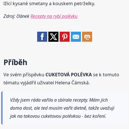
lžící kysané smetany a kouskem petrželky.
Zdroj: článek
Recepty na rybí polévku
Příběh
Ve svém příspěvku
CUKETOVÁ POLÉVKA
se k tomuto
tématu vyjádřil uživatel Helena Čámská.
Vždy jsem ráda vařila a sbírala recepty. Mám jich
doma dost, ale ted musím vařit dietně, takže uvažuji
jak na takovou cuketovou polévkou - bez koření.