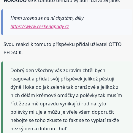
HOKAIDO
se k tomuto tématu vyjádřil uživatel Jane.
Hmm zrovna se na ní chystám, díky
https://www.ceskenapady.cz
Svou reakci k tomuto příspěvku přidal uživatel OTTO
PEDACK.
Dobrý den všechny vás zdravím chtěl bych
reagovat a přidat svůj příspěvek jelikož pěstuji
dýně Hokaido jak zelené tak oranžové a jelikož z
nich dělám krémové omáčky a polévky tak musím
říct že za mě opravdu vynikající rodina tyto
polévky miluje a můžu je vřele všem doporučit
nebojte se toho zkuste to fakt se to vyplatí takže
hezký den a dobrou chuť.