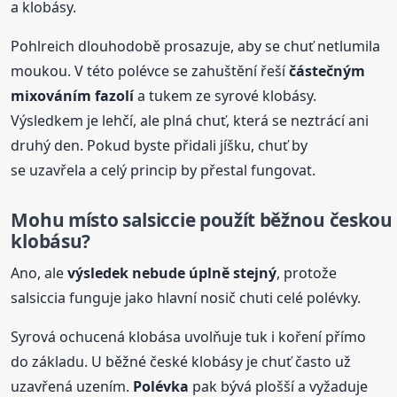
a klobásy.
Pohlreich dlouhodobě prosazuje, aby se chuť netlumila
moukou. V této polévce se zahuštění řeší
částečným
mixováním fazolí
a tukem ze syrové klobásy.
Výsledkem je lehčí, ale plná chuť, která se neztrácí ani
druhý den. Pokud byste přidali jíšku, chuť by
se uzavřela a celý princip by přestal fungovat.
Mohu místo salsiccie použít běžnou českou
klobásu?
Ano, ale
výsledek nebude úplně stejný
, protože
salsiccia funguje jako hlavní nosič chuti celé polévky.
Syrová ochucená klobása uvolňuje tuk i koření přímo
do základu. U běžné české klobásy je chuť často už
uzavřená uzením.
Polévka
pak bývá plošší a vyžaduje