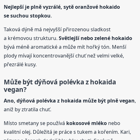
Nejlepší je plně vyzrálé, sytě oranžové hokaido
se suchou stopkou
.
Taková dýně má nejvyšší přirozenou sladkost
a krémovou strukturu.
Světlejší nebo zelené hokaido
bývá méně aromatické a může mít hořký tón. Menší
plody mívají koncentrovanější chuť než velmi velké,
přezrálé kusy.
Může být dýňová
polévka
z hokaida
vegan?
Ano, dýňová
polévka
z hokaida může být plně vegan
,
aniž by ztratila chuť.
Místo smetany se používá
kokosové mléko
nebo
kvalitní olej. Důležitá je práce s tukem a kořením. Kari,