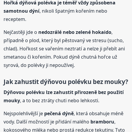
Hořká dýňová
polévka
je téměř vždy způsobena
samotnou dýní
, nikoli špatným kořením nebo
receptem.
Nejčastěji jde o
nedozrálé nebo zelené hokaido
,
případně o plod, který byl pěstovaný ve stresu (sucho,
chlad). Hořkost se vařením neztratí a nelze ji přebít ani
smetanou či kořením. Pokud dýně chutná hořce už
syrová, do polévky ji nepoužívej.
Jak zahustit dýňovou polévku bez mouky?
Dýňovou polévku lze zahustit přirozeně bez použití
mouky
, a to bez ztráty chuti nebo lehkosti.
Nejspolehlivější je
pečená dýně
, která obsahuje méně
vody. Další možností je přidání malého
bramboru
,
kokosového mléka nebo prostá redukce tekutiny. Tyto