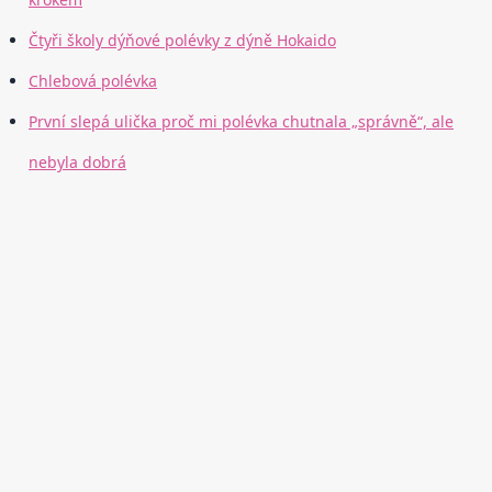
Čtyři školy dýňové polévky z dýně Hokaido
Chlebová polévka
První slepá ulička proč mi polévka chutnala „správně“, ale
nebyla dobrá