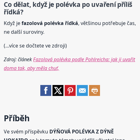
Co dělat, když je
polévka
po uvaření příliš
řídká?
Když je
fazolová
polévka
řídká
, většinou potřebuje čas,
ne další suroviny.
(...více se dočtete ve zdroji)
Zdroj: článek
Fazolová polévka podle Pohlreicha: jak ji uvařit
doma tak, aby měla chuť,
Příběh
Ve svém příspěvku
DÝŇOVÁ POLÉVKA Z DÝNĚ