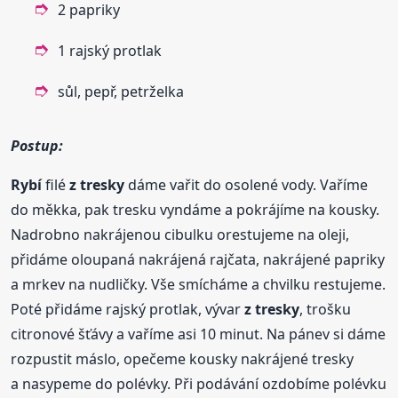
2 papriky
1 rajský protlak
sůl, pepř, petrželka
Postup:
Rybí
filé
z tresky
dáme vařit do osolené vody. Vaříme
do měkka, pak tresku vyndáme a pokrájíme na kousky.
Nadrobno nakrájenou cibulku orestujeme na oleji,
přidáme oloupaná nakrájená rajčata, nakrájené papriky
a mrkev na nudličky. Vše smícháme a chvilku restujeme.
Poté přidáme rajský protlak, vývar
z tresky
, trošku
citronové šťávy a vaříme asi 10 minut. Na pánev si dáme
rozpustit máslo, opečeme kousky nakrájené tresky
a nasypeme do polévky. Při podávání ozdobíme polévku