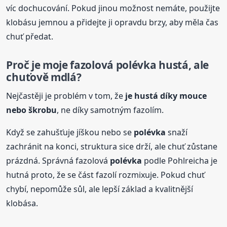
víc dochucování. Pokud jinou možnost nemáte, použijte
klobásu jemnou a přidejte ji opravdu brzy, aby měla čas
chuť předat.
Proč je moje fazolová
polévka
hustá, ale
chuťově mdlá?
Nejčastěji je problém v tom, že
je hustá díky mouce
nebo škrobu
, ne díky samotným fazolím.
Když se zahušťuje jíškou nebo se
polévka
snaží
zachránit na konci, struktura sice drží, ale chuť zůstane
prázdná. Správná fazolová
polévka
podle Pohlreicha je
hutná proto, že se část fazolí rozmixuje. Pokud chuť
chybí, nepomůže sůl, ale lepší základ a kvalitnější
klobása.