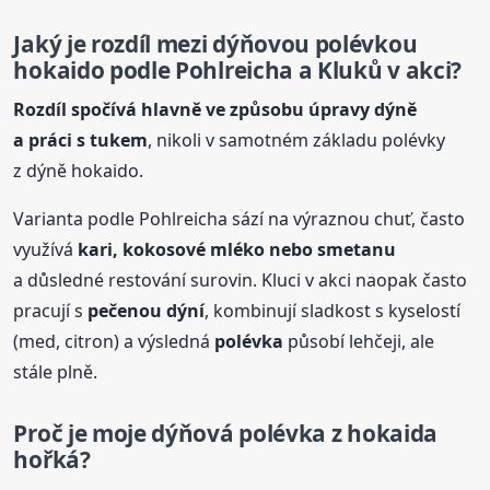
Jaký je rozdíl mezi dýňovou polévkou
hokaido podle Pohlreicha a Kluků v akci?
Rozdíl spočívá hlavně ve způsobu úpravy dýně
a práci s tukem
, nikoli v samotném základu polévky
z dýně hokaido.
Varianta podle Pohlreicha sází na výraznou chuť, často
využívá
kari, kokosové mléko nebo smetanu
a důsledné restování surovin. Kluci v akci naopak často
pracují s
pečenou dýní
, kombinují sladkost s kyselostí
(med, citron) a výsledná
polévka
působí lehčeji, ale
stále plně.
Proč je moje dýňová
polévka
z hokaida
hořká?