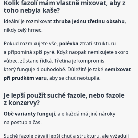
Kolik fazolí mám vlastně mixovat, aby z
toho nebyla kaše?
Ideální je rozmixovat
zhruba jednu třetinu obsahu
,
nikdy celý hrnec.
Pokud rozmixujete vše,
polévka
ztratí strukturu
a připomíná spíš pyré. Když naopak nemixujete skoro
vůbec, zůstane řídká. Třetina je kompromis,
který funguje dlouhodobě. Důležité je také
nemixovat
při prudkém varu
, aby se chuť neotupila.
Je lepší použít suché fazole, nebo fazole
z konzervy?
Obě varianty fungují
, ale každá má jiné nároky
na postup a čas.
Suché fazole dávají lepší chuť a strukturu, ale vyžadují