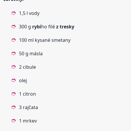
1,5 l vody
300 g
rybí
ho filé
z tresky
100 ml kysané smetany
50 g másla
2 cibule
olej
1 citron
3 rajčata
1 mrkev