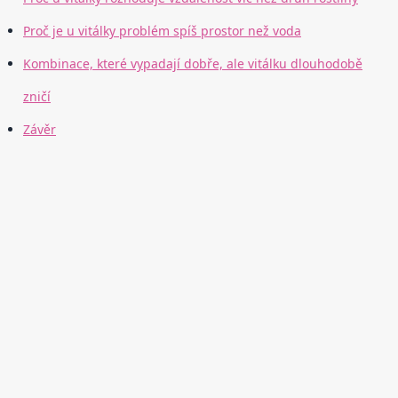
Proč je u vitálky problém spíš prostor než voda
Kombinace, které vypadají dobře, ale vitálku dlouhodobě
zničí
Závěr