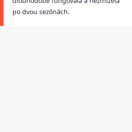
dlouhodobě fungovala a nezmizela
po dvou sezónách.