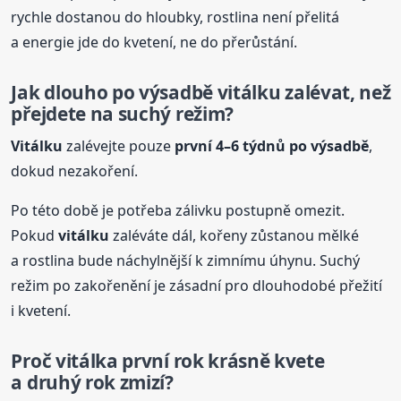
rychle dostanou do hloubky, rostlina není přelitá
a energie jde do kvetení, ne do přerůstání.
Jak dlouho po výsadbě
vitálku
zalévat, než
přejdete na suchý režim?
Vitálku
zalévejte pouze
první 4–6 týdnů po výsadbě
,
dokud nezakoření.
Po této době je potřeba zálivku postupně omezit.
Pokud
vitálku
zaléváte dál, kořeny zůstanou mělké
a rostlina bude náchylnější k zimnímu úhynu. Suchý
režim po zakořenění je zásadní pro dlouhodobé přežití
i kvetení.
Proč vitálka první rok krásně kvete
a druhý rok zmizí?