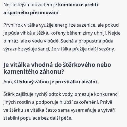
Nejčastějším důvodem je
kombinace přelití
a špatného přezimování
.
První rok vitálka využije energii ze sazenice, ale pokud
je půda vlhká a těžká, kořeny během zimy uhnijí. Nejde
o mráz, ale o vodu v půdě. Suchá a propustná půda
výrazně zvyšuje šanci, že vitálka přežije další sezóny.
Je vitálka vhodná do štěrkového nebo
kamenitého záhonu?
Ano,
štěrkový záhon je pro
vitálku
ideální
.
Štěrk zajišťuje rychlý odtok vody, omezuje konkurenci
jiných rostlin a podporuje hlubší zakořenění. Právě
ve štěrku se vitálka často sama vysemeňuje a vytváří
stabilní populace bez další péče.