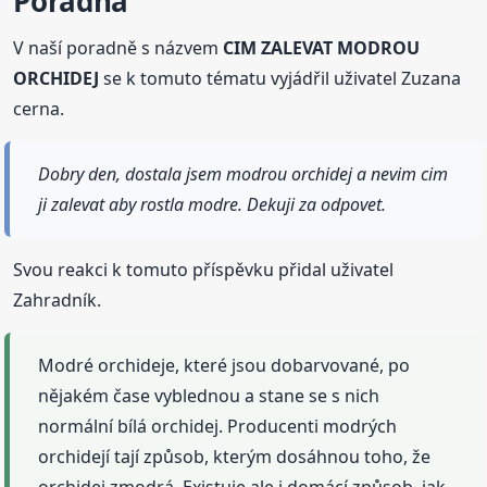
Poradna
V naší poradně s názvem
CIM ZALEVAT MODROU
ORCHIDEJ
se k tomuto tématu vyjádřil uživatel Zuzana
cerna.
Dobry den, dostala jsem modrou orchidej a nevim cim
ji zalevat aby rostla modre. Dekuji za odpovet.
Svou reakci k tomuto příspěvku přidal uživatel
Zahradník.
Modré orchideje, které jsou dobarvované, po
nějakém čase vyblednou a stane se s nich
normální bílá orchidej. Producenti modrých
orchidejí tají způsob, kterým dosáhnou toho, že
orchidej zmodrá. Existuje ale i domácí způsob, jak