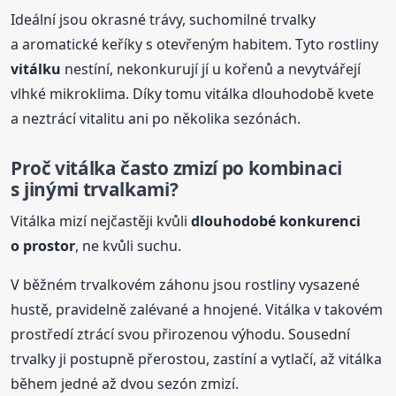
Ideální jsou okrasné trávy, suchomilné trvalky
a aromatické keříky s otevřeným habitem. Tyto rostliny
vitálku
nestíní, nekonkurují jí u kořenů a nevytvářejí
vlhké mikroklima. Díky tomu vitálka dlouhodobě kvete
a neztrácí vitalitu ani po několika sezónách.
Proč vitálka často zmizí po kombinaci
s jinými trvalkami?
Vitálka mizí nejčastěji kvůli
dlouhodobé konkurenci
o prostor
, ne kvůli suchu.
V běžném trvalkovém záhonu jsou rostliny vysazené
hustě, pravidelně zalévané a hnojené. Vitálka v takovém
prostředí ztrácí svou přirozenou výhodu. Sousední
trvalky ji postupně přerostou, zastíní a vytlačí, až vitálka
během jedné až dvou sezón zmizí.