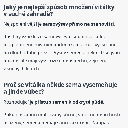
Jaký je nejlepší způsob množení vitálky
v suché zahradě?
Nejspolehlivější je
samovýsev přímo na stanovišti
.
Rostliny vzniklé ze samovýsevu jsou od začátku
přizpůsobené místním podmínkám a mají vyšší šanci
na dlouhodobé přežití. Výsev semen a dělení trsů jsou
možné, ale mají vyšší riziko neúspěchu, zejména
v suchých letech.
Proč se vitálka někde sama vysemeňuje
a jinde vůbec?
Rozhodující je
přístup semen k odkryté půdě
.
Pokud je záhon mulčovaný kůrou, štěpkou nebo hustě
osázený, semena nemají šanci zakořenit. Naopak