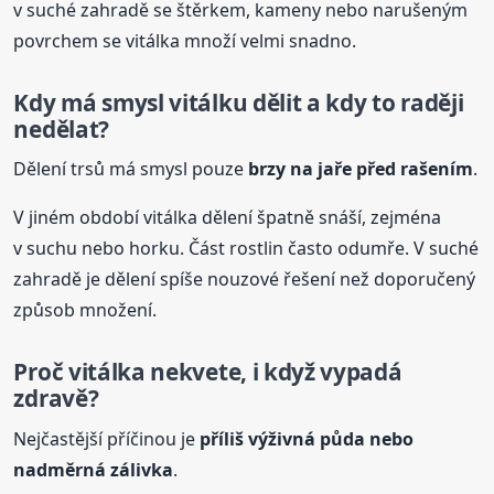
v suché zahradě se štěrkem, kameny nebo narušeným
povrchem se vitálka množí velmi snadno.
Kdy má smysl
vitálku
dělit a kdy to raději
nedělat?
Dělení trsů má smysl pouze
brzy na jaře před rašením
.
V jiném období vitálka dělení špatně snáší, zejména
v suchu nebo horku. Část rostlin často odumře. V suché
zahradě je dělení spíše nouzové řešení než doporučený
způsob množení.
Proč vitálka nekvete, i když vypadá
zdravě?
Nejčastější příčinou je
příliš výživná půda nebo
nadměrná zálivka
.