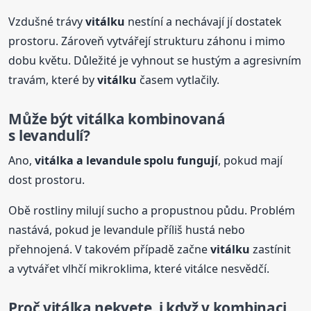
Vzdušné trávy
vitálku
nestíní a nechávají jí dostatek
prostoru. Zároveň vytvářejí strukturu záhonu i mimo
dobu květu. Důležité je vyhnout se hustým a agresivním
travám, které by
vitálku
časem vytlačily.
Může být vitálka kombinovaná
s levandulí?
Ano,
vitálka a levandule spolu fungují
, pokud mají
dost prostoru.
Obě rostliny milují sucho a propustnou půdu. Problém
nastává, pokud je levandule příliš hustá nebo
přehnojená. V takovém případě začne
vitálku
zastínit
a vytvářet vlhčí mikroklima, které vitálce nesvědčí.
Proč vitálka nekvete, i když v kombinaci