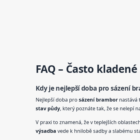
FAQ – Často kladené
Kdy je nejlepší doba pro
sázení
br
Nejlepší doba pro
sázení
brambor
nastává 
stav půdy
, který poznáte tak, že se nelepí n
V praxi to znamená, že v teplejších oblaste
výsadba
vede k hnilobě sadby a slabému sta