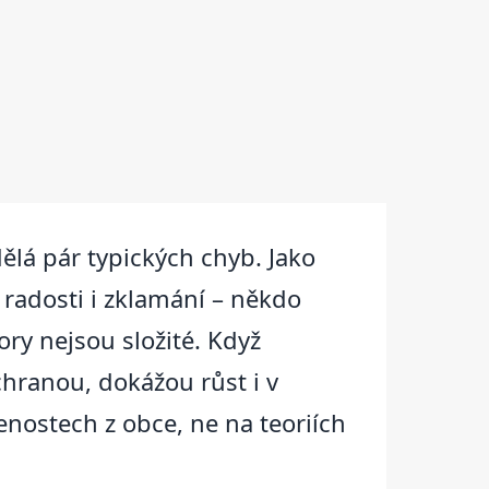
dělá pár typických chyb. Jako
 radosti i zklamání – někdo
ory nejsou složité. Když
hranou, dokážou růst i v
enostech z obce, ne na teoriích