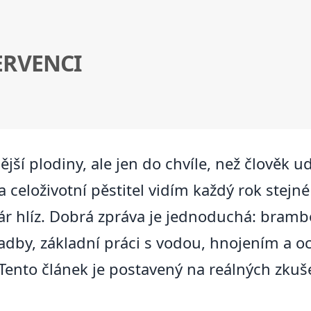
ERVENCI
ší plodiny, ale jen do chvíle, než člověk u
 celoživotní pěstitel vidím každý rok stejné
 pár hlíz. Dobrá zpráva je jednoduchá: bramb
dby, základní práci s vodou, hnojením a oc
Tento článek je postavený na reálných zkuš