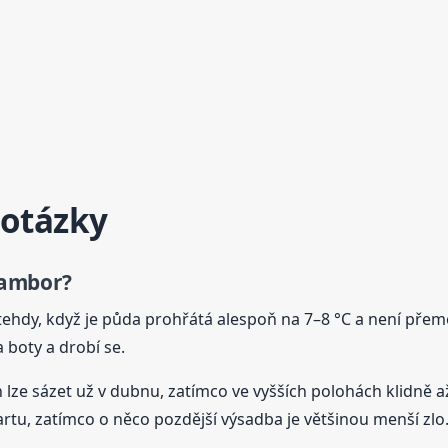
 otázky
ambor
?
tehdy, když je půda prohřátá alespoň na 7–8 °C a není pře
a boty a drobí se.
ch lze sázet už v dubnu, zatímco ve vyšších polohách klidně
rtu, zatímco o něco pozdější výsadba je většinou menší zlo