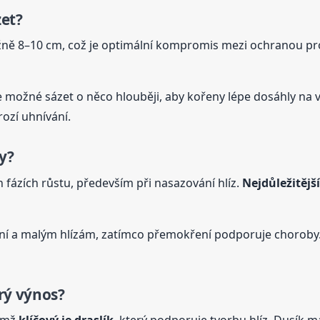
zet?
ližně 8–10 cm, což je optimální kompromis mezi ochranou 
 možné sázet o něco hlouběji, aby kořeny lépe dosáhly na v
rozí uhnívání.
y?
 fázích růstu, především při nasazování hlíz.
Nejdůležitějš
ění a malým hlízám, zatímco přemokření podporuje choroby.
brý výnos?
čemž
klíčový je draslík
, který podporuje tvorbu hlíz. Dusík 