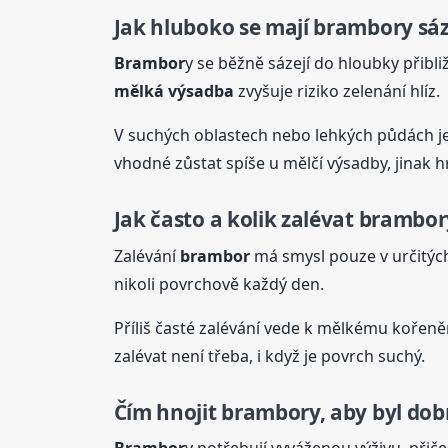
Jak hluboko se mají
brambor
y sá
Brambor
y se běžně sázejí do hloubky přib
mělká výsadba
zvyšuje riziko zelenání hlíz.
V suchých oblastech nebo lehkých půdách je
vhodné zůstat spíše u mělčí výsadby, jinak h
Jak často a kolik zalévat
brambor
Zalévání
brambor
má smysl pouze v určitých
nikoli povrchově každý den.
Příliš časté zalévání vede k mělkému kořen
zalévat není třeba, i když je povrch suchý.
Čím hnojit
brambor
y, aby byl do
Brambor
y potřebují vyváženou výživu, při