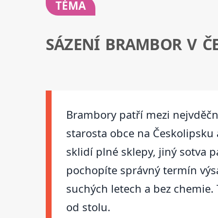
TÉMA
SÁZENÍ BRAMBOR V Č
Brambory patří mezi nejvděčněj
starosta obce na Českolipsku a
sklidí plné sklepy, jiný sotva
pochopíte správný termín výsa
suchých letech a bez chemie. 
od stolu.