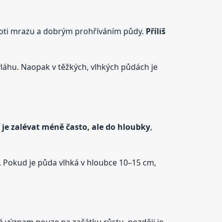
proti mrazu a dobrým prohříváním půdy.
Příliš
láhu. Naopak v těžkých, vlhkých půdách je
í je zalévat méně často, ale do hloubky
,
 Pokud je půda vlhká v hloubce 10–15 cm,
má význam pouze na začátku růstu, později je