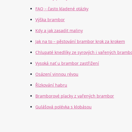
FAQ – často kladené otázky
Výška brambor
Kdy a jak zasadit maliny
Jak na to – pěstování brambor krok za krokem
Chlupaté knedlíky ze syrových i vařených bramb
Vysoká nať u brambor zastřižení
Osázení vinnou révou
Řízkování habru
Bramborové placky z vařených brambor
Gulášová polévka s klobásou