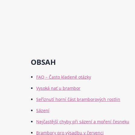
OBSAH
FAQ – Často kladené otázky
Vysoká nať u brambor
Seříznutí horní část bramborových rostlin
Sázení
Nejčastější chyby při sázení a moření česneku
Brambory pro výsadbu v červenci