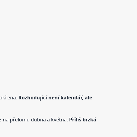
mokřená.
Rozhodující není kalendář, ale
 až na přelomu dubna a května.
Příliš brzká
.