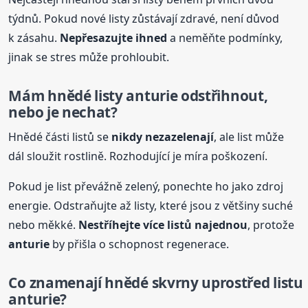
týdnů. Pokud nové listy zůstávají zdravé, není důvod
k zásahu.
Nepřesazujte ihned
a neměňte podmínky,
jinak se stres může prohloubit.
Mám hnědé listy
anturie
odstřihnout,
nebo je nechat?
Hnědé části listů se
nikdy nezazelenají
, ale list může
dál sloužit rostlině. Rozhodující je míra poškození.
Pokud je list převážně zelený, ponechte ho jako zdroj
energie. Odstraňujte až listy, které jsou z většiny suché
nebo měkké.
Nestříhejte více listů najednou
, protože
anturie
by přišla o schopnost regenerace.
Co znamenají hnědé skvrny uprostřed listu
anturie
?