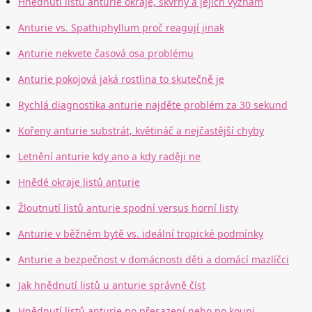
Hnědnutí listů anturie okraje, skvrny a jejich význam
Anturie vs. Spathiphyllum proč reagují jinak
Anturie nekvete časová osa problému
Anturie pokojová jaká rostlina to skutečně je
Rychlá diagnostika anturie najděte problém za 30 sekund
Kořeny anturie substrát, květináč a nejčastější chyby
Letnění anturie kdy ano a kdy raději ne
Hnědé okraje listů anturie
Žloutnutí listů anturie spodní versus horní listy
Anturie v běžném bytě vs. ideální tropické podmínky
Anturie a bezpečnost v domácnosti děti a domácí mazlíčci
Jak hnědnutí listů u anturie správně číst
Hnědnutí listů anturie po přesazení nebo po koupi