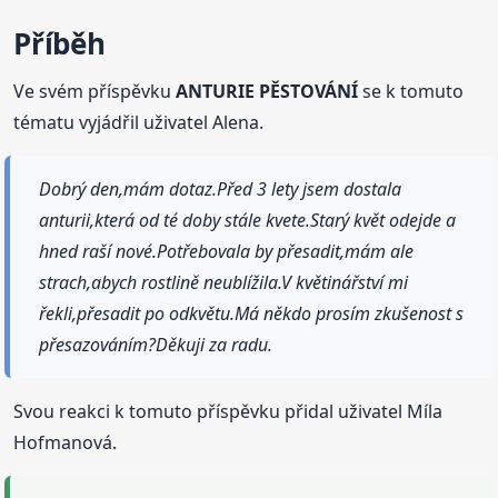
Příběh
Ve svém příspěvku
ANTURIE PĚSTOVÁNÍ
se k tomuto
tématu vyjádřil uživatel Alena.
Dobrý den,mám dotaz.Před 3 lety jsem dostala
anturii,která od té doby stále kvete.Starý květ odejde a
hned raší nové.Potřebovala by přesadit,mám ale
strach,abych rostlině neublížila.V květinářství mi
řekli,přesadit po odkvětu.Má někdo prosím zkušenost s
přesazováním?Děkuji za radu.
Svou reakci k tomuto příspěvku přidal uživatel Míla
Hofmanová.