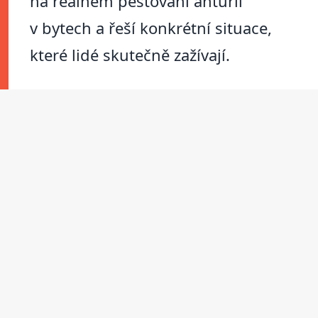
na reálném pěstování anturií
v bytech a řeší konkrétní situace,
které lidé skutečně zažívají.