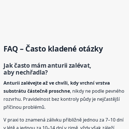
FAQ – Často kladené otázky
Jak často mám anturii zalévat,
aby nechřadla?
Anturii zalévejte až ve chvíli, kdy vrchní vrstva
substrátu částečně proschne
, nikdy ne podle pevného
rozvrhu. Pravidelnost bez kontroly půdy je nejčastější
příčinou problémů.
V praxi to znamená zálivku přibližně jednou za 7–10 dní
v létě a jednou za 10–14 dní v zimě, vždy však záleží