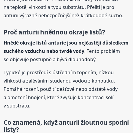
na teplotě, vlhkosti a typu substrátu. Přelití je pro
anturii výrazně nebezpečnější než krátkodobé sucho.
Proč anturii hnědnou okraje listů?
Hnědé okraje listů
anturie
jsou nejčastěji důsledkem
suchého vzduchu nebo tvrdé vody
. Tento problém
se objevuje postupně a bývá dlouhodobý.
Typické je prostředí s ústředním topením, nízkou
vlhkostí a zaléváním studenou vodou z kohoutku.
Pomáhá rosení, použití dešťové nebo odstáté vody
a omezení hnojení, které zvyšuje koncentraci solí
v substrátu.
Co znamená, když anturii žloutnou spodní
listy?