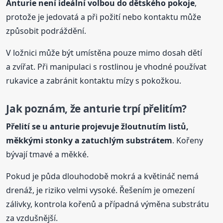
Anturie
není ideální volbou do dětského pokoje
,
protože je jedovatá a při požití nebo kontaktu může
způsobit podráždění.
V ložnici může být umístěna pouze mimo dosah dětí
a zvířat. Při manipulaci s rostlinou je vhodné používat
rukavice a zabránit kontaktu mízy s pokožkou.
Jak poznám, že
anturie
trpí přelitím?
Přelití se u
anturie
projevuje žloutnutím listů,
měkkými stonky a zatuchlým substrátem
. Kořeny
bývají tmavé a měkké.
Pokud je půda dlouhodobě mokrá a květináč nemá
drenáž, je riziko velmi vysoké. Řešením je omezení
zálivky, kontrola kořenů a případná výměna substrátu
za vzdušnější.