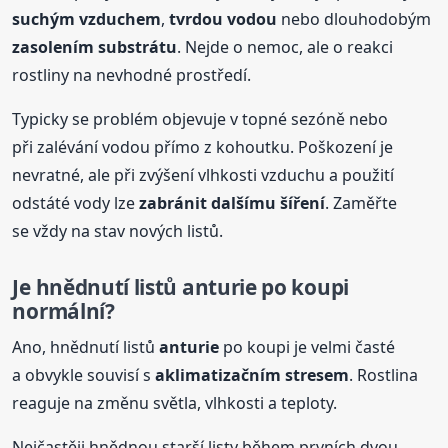
suchým vzduchem
,
tvrdou vodou
nebo dlouhodobým
zasolením substrátu
. Nejde o nemoc, ale o reakci
rostliny na nevhodné prostředí.
Typicky se problém objevuje v topné sezóně nebo
při zalévání vodou přímo z kohoutku. Poškození je
nevratné, ale při zvýšení vlhkosti vzduchu a použití
odstáté vody lze
zabránit dalšímu šíření
. Zaměřte
se vždy na stav nových listů.
Je hnědnutí listů
anturie
po koupi
normální?
Ano, hnědnutí listů
anturie
po koupi je velmi časté
a obvykle souvisí s
aklimatizačním stresem
. Rostlina
reaguje na změnu světla, vlhkosti a teploty.
Nejčastěji hnědnou starší listy během prvních dvou