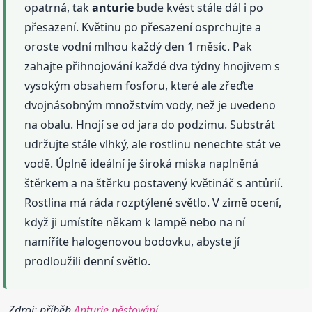
opatrná, tak
anturie
bude kvést stále dál i po
přesazení. Květinu po přesazení osprchujte a
oroste vodní mlhou každý den 1 měsíc. Pak
zahajte přihnojování každé dva týdny hnojivem s
vysokým obsahem fosforu, které ale zřeďte
dvojnásobným množstvím vody, než je uvedeno
na obalu. Hnojí se od jara do podzimu. Substrát
udržujte stále vlhký, ale rostlinu nenechte stát ve
vodě. Úplně ideální je široká miska naplněná
štěrkem a na štěrku postavený květináč s antůrií.
Rostlina má ráda rozptýlené světlo. V zimě ocení,
když ji umístíte někam k lampě nebo na ní
namíříte halogenovou bodovku, abyste jí
prodloužili denní světlo.
Zdroj: příběh
Anturie pěstování