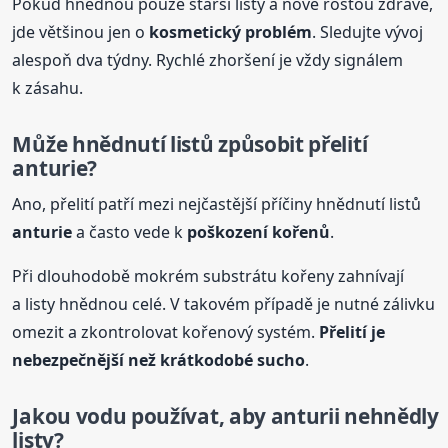
Pokud hnědnou pouze starší listy a nové rostou zdravé,
jde většinou jen o
kosmetický problém
. Sledujte vývoj
alespoň dva týdny. Rychlé zhoršení je vždy signálem
k zásahu.
Může hnědnutí listů způsobit přelití
anturie
?
Ano, přelití patří mezi nejčastější příčiny hnědnutí listů
anturie
a často vede k
poškození kořenů
.
Při dlouhodobě mokrém substrátu kořeny zahnívají
a listy hnědnou celé. V takovém případě je nutné zálivku
omezit a zkontrolovat kořenový systém.
Přelití je
nebezpečnější než krátkodobé sucho
.
Jakou vodu používat, aby anturii nehnědly
listy?