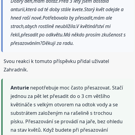
Dobrý den,mám dotaz.Před 3 lety jsem dostala
anturii,která od té doby stále kvete.Starý květ odejde a
hned raší nové.Potřebovala by přesadit,mám ale
strach,abych rostlině neublížila.V květinářství mi
řekli,přesadit po odkvětu.Má někdo prosím zkušenost s
přesazováním?Děkuji za radu.
Svou reakci k tomuto příspěvku přidal uživatel
Zahradník.
Anturie
nepotřebuje moc často přesazovat. Stačí
jednou za pět let přesadit do o 3 cm většího
květináče s velkým otvorem na odtok vody a se
substrátem založeným na rašelině s trochou
písku. Přesazování se provádí na jaře, bez ohledu
na stav květů. Když budete při přesazování