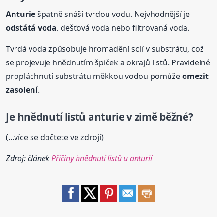
Anturie
špatně snáší tvrdou vodu. Nejvhodnější je
odstátá voda
, dešťová voda nebo filtrovaná voda.
Tvrdá voda způsobuje hromadění solí v substrátu, což
se projevuje hnědnutím špiček a okrajů listů. Pravidelné
propláchnutí substrátu měkkou vodou pomůže
omezit
zasolení
.
Je hnědnutí listů
anturie
v zimě běžné?
(...více se dočtete ve zdroji)
Zdroj: článek
Příčiny hnědnutí listů u anturií