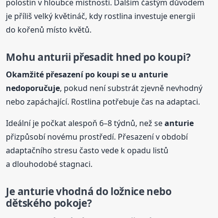
polostín v hloubce místnosti. Dalším častým důvodem
je příliš velký květináč, kdy rostlina investuje energii
do kořenů místo květů.
Mohu anturii přesadit hned po koupi?
Okamžité přesazení po koupi se u
anturie
nedoporučuje
, pokud není substrát zjevně nevhodný
nebo zapáchající. Rostlina potřebuje čas na adaptaci.
Ideální je počkat alespoň 6–8 týdnů, než se
anturie
přizpůsobí novému prostředí. Přesazení v období
adaptačního stresu často vede k opadu listů
a dlouhodobé stagnaci.
Je
anturie
vhodná do ložnice nebo
dětského pokoje?