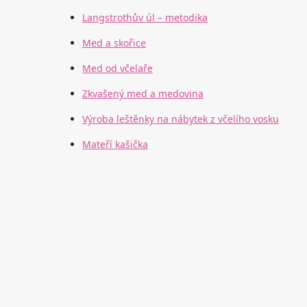
Langstrothův úl – metodika
Med a skořice
Med od včelaře
Zkvašený med a medovina
Výroba leštěnky na nábytek z včelího vosku
Mateří kašička