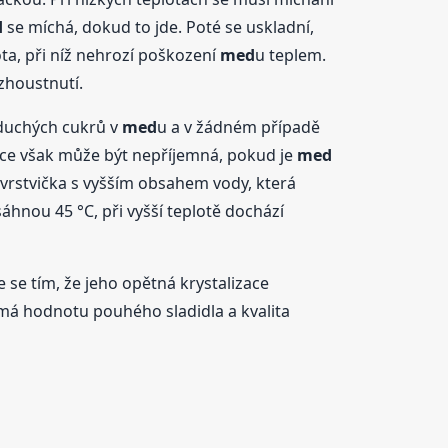
d
se míchá, dokud to jde. Poté se uskladní,
ota, při níž nehrozí poškození
med
u teplem.
zhoustnutí.
oduchých cukrů v
med
u a v žádném případě
zace však může být nepříjemná, pokud je
med
 vrstvička s vyšším obsahem vody, která
hnou 45 °C, při vyšší teplotě dochází
 se tím, že jeho opětná krystalizace
 má hodnotu pouhého sladidla a kvalita