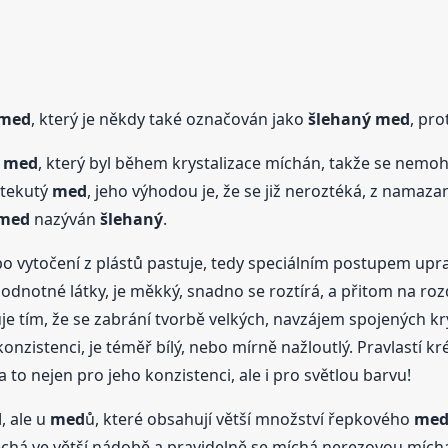
med
, který je někdy také označován jako
šlehaný
med
, pro
ý
med
, který byl během krystalizace míchán, takže se nemohly
 tekutý
med
, jeho výhodou je, že se již neroztéká, z nama
med
nazýván
šlehaný
.
o vytočení z plástů pastuje, tedy speciálním postupem upra
odnotné látky, je měkký, snadno se roztírá, a přitom na roz
e tím, že se zabrání tvorbě velkých, navzájem spojených k
zistenci, je téměř bílý, nebo mírně nažloutlý. Pravlastí 
a to nejen pro jeho konzistenci, ale i pro světlou barvu!
d
, ale u
med
ů, které obsahují větší množství řepkového
me
há ve větší nádobě a pravidelně se míchá nerezovou mícha