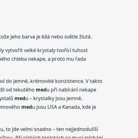
tože jeho barva je bílá nebo světle žlutá.
 vytvořit velké krystaly tvořící tuhost
zaného chleba nekape, a proto mu řada
ví do jemné, krémovité konzistence. V takto
díl od tekutého
med
u při nabírání nekape
rystalů
med
u – krystalky jsou jemné,
krémového
med
u jsou USA a Kanada, kde je
d
u, to jde velmi snadno – ten nejjednodušší
čkou. Při nízkých teplotách se musí míchání