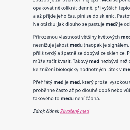
opakovat několikrát denně, při vyšších teplo
a až přijde jeho čas, plní se do sklenic. Past
Na otázku: Jak dlouho se pastuje
med
? Je o
Přirozenou vlastností většiny květových
me
nesnižuje jakost
med
u (naopak je signálem,
příliš tvrdý a špatně se dobývá ze sklenice. P
může začít kvasit. Takový
med
nezbývá než o
ke zničení biologicky hodnotných látek v
me
Přehřátý
med
je
med
, který prošel vysokou
proběhne často až po dlouhé době nebo vů
takového to
med
u není žádná.
Zdroj: článek
Zkvašený med