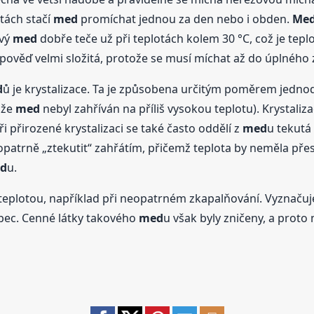
tách stačí
med
promíchat jednou za den nebo i obden.
Me
ový
med
dobře teče už při teplotách kolem 30 °C, což je tepl
dpověď velmi složitá, protože se musí míchat až do úplného 
d
ů je krystalizace. Ta je způsobena určitým poměrem jedn
 že
med
nebyl zahříván na příliš vysokou teplotu). Krystali
ři přirozené krystalizaci se také často oddělí z
med
u tekutá
patrně „ztekutit“ zahřátím, přičemž teplota by neměla přesá
d
u.
 teplotou, například při neopatrném zkapalňování. Vyznačuje
bec. Cenné látky takového
med
u však byly zničeny, a proto