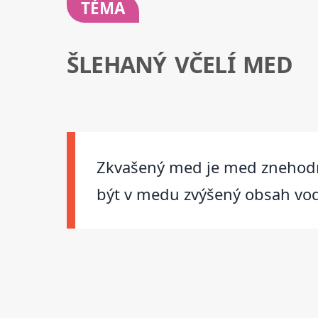
TÉMA
ŠLEHANÝ VČELÍ MED
Zkvašený med je med znehodn
být v medu zvýšený obsah vod