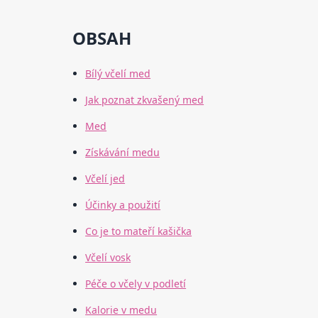
OBSAH
Bílý včelí med
Jak poznat zkvašený med
Med
Získávání medu
Včelí jed
Účinky a použití
Co je to mateří kašička
Včelí vosk
Péče o včely v podletí
Kalorie v medu