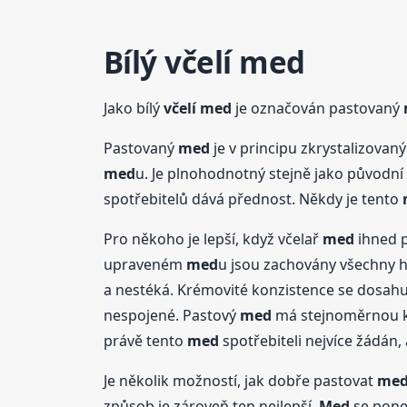
Bílý
včelí
med
Jako bílý
včelí
med
je označován pastovaný
Pastovaný
med
je v principu zkrystalizovan
med
u. Je plnohodnotný stejně jako původní
spotřebitelů dává přednost. Někdy je tento
Pro někoho je lepší, když včelař
med
ihned p
upraveném
med
u jsou zachovány všechny h
a nestéká. Krémovité konzistence se dosahuj
nespojené. Pastový
med
má stejnoměrnou kon
právě tento
med
spotřebiteli nejvíce žádán, 
Je několik možností, jak dobře pastovat
me
způsob je zároveň ten nejlepší.
Med
se ponec