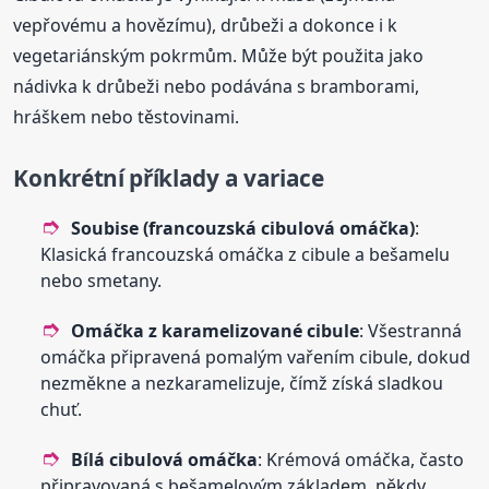
vepřovému a hovězímu), drůbeži a dokonce i k
vegetariánským pokrmům. Může být použita jako
nádivka k drůbeži nebo podávána s bramborami,
hráškem nebo těstovinami.
Konkrétní příklady a variace
Soubise (francouzská cibulová omáčka)
:
Klasická francouzská omáčka z cibule a bešamelu
nebo smetany.
Omáčka z karamelizované cibule
: Všestranná
omáčka připravená pomalým vařením cibule, dokud
nezměkne a nezkaramelizuje, čímž získá sladkou
chuť.
Bílá cibulová omáčka
: Krémová omáčka, často
připravovaná s bešamelovým základem, někdy