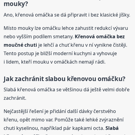
mouky?
Ano, křenová omáčka se dá připravit i bez klasické jíšky.
Místo mouky lze omáčku lehce zahustit redukcí vývaru
nebo vyšším podílem smetany.
Křenová omáčka bez
moučné chuti
je lehčí a chuť křenu v ní vynikne čistěji.
Tento postup je bližší moderní kuchyni a vyhovuje
i lidem, kteří mouku v omáčkách nemají rádi.
Jak zachránit slabou křenovou omáčku?
Slabá křenová omáčka se většinou dá ještě velmi dobře
zachránit.
Nejčastější řešení je přidání další dávky čerstvého
křenu, opět mimo var. Pomůže také lehké zvýraznění
chuti kyselinou, například pár kapkami octa.
Slabá