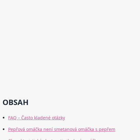
OBSAH
FAQ – Často kladené otázky
Pepřová omáčka není smetanová omáčka s pepřem