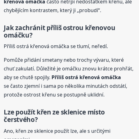
křenová omáčka
často netrpí nedostatkem křenu, ale
chybějícím kontrastem, který ji „probudí“.
Jak zachránit příliš ostrou křenovou
omáčku?
Příliš ostrá křenová omáčka se tlumí, neředí.
Pomůže přidání smetany nebo trochy vývaru, které
chuť zakulatí. Důležité je omáčku znovu krátce prohřát,
aby se chutě spojily.
Příliš ostrá křenová omáčka
se často zjemní i sama po několika minutách odstátí,
protože ostrost křenu se postupně uklidní.
Lze použít křen ze sklenice místo
čerstvého?
Ano, křen ze sklenice použít lze, ale s určitými