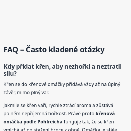
FAQ – Často kladené otázky
Kdy přidat křen, aby nezhořkl a neztratil
sílu?
Křen se do křenové omáčky přidává vždy až na úplný
závěr, mimo plný var.
Jakmile se křen vaří, rychle ztrácí aroma a zůstává
po něm nepříjemná hořkost. Právě proto
křenová
omáčka podle Pohlreicha
funguje tak, že se křen
vmíchá až po stažení hrnce z ohně. Omáčka je stále