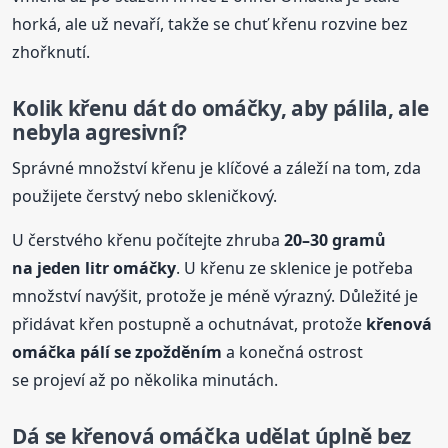
horká, ale už nevaří, takže se chuť křenu rozvine bez
zhořknutí.
Kolik křenu dát do omáčky, aby pálila, ale
nebyla agresivní?
Správné množství křenu je klíčové a záleží na tom, zda
použijete čerstvý nebo skleničkový.
U čerstvého křenu počítejte zhruba
20–30 gramů
na jeden litr omáčky
. U křenu ze sklenice je potřeba
množství navýšit, protože je méně výrazný. Důležité je
přidávat křen postupně a ochutnávat, protože
křenová
omáčka pálí se zpožděním
a konečná ostrost
se projeví až po několika minutách.
Dá se křenová omáčka udělat úplně bez