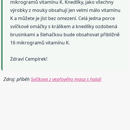
mikrogramů vitamínu K. Knedlíky, jako všechny
výrobky z mouky obsahují jen velmi málo vitamínu
K a můžete je jíst bez omezení. Celá jedna porce
svíčkové omáčky s králíkem a knedlíky ozdobená
brusinkami a šlehačkou bude obsahovat přibližně
16 mikrogramů vitamínu K.
Zdraví Cempírek!
Zdroj: příběh
Svíčkova z vepřového masa s halali