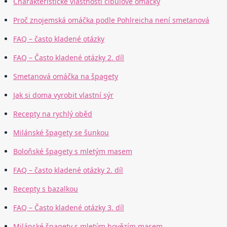
Charakteristické vlastnosti cibulové omáčky
Proč znojemská omáčka podle Pohlreicha není smetanová
FAQ – často kladené otázky
FAQ – Často kladené otázky 2. díl
Smetanová omáčka na špagety
Jak si doma vyrobit vlastní sýr
Recepty na rychlý oběd
Milánské špagety se šunkou
Boloňské špagety s mletým masem
FAQ – často kladené otázky 2. díl
Recepty s bazalkou
FAQ – Často kladené otázky 3. díl
Milánské špagety s mletým hovězím masem