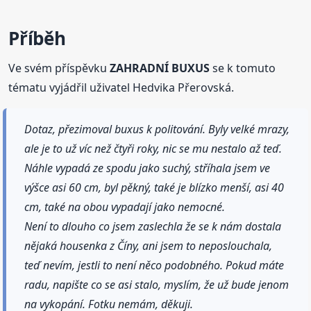
Příběh
Ve svém příspěvku
ZAHRADNÍ BUXUS
se k tomuto
tématu vyjádřil uživatel Hedvika Přerovská.
Dotaz, přezimoval buxus k politování. Byly velké mrazy,
ale je to už víc než čtyři roky, nic se mu nestalo až teď.
Náhle vypadá ze spodu jako suchý, stříhala jsem ve
výšce asi 60 cm, byl pěkný, také je blízko menší, asi 40
cm, také na obou vypadají jako nemocné.
Není to dlouho co jsem zaslechla že se k nám dostala
nějaká housenka z Číny, ani jsem to neposlouchala,
teď nevím, jestli to není něco podobného. Pokud máte
radu, napište co se asi stalo, myslím, že už bude jenom
na vykopání. Fotku nemám, děkuji.