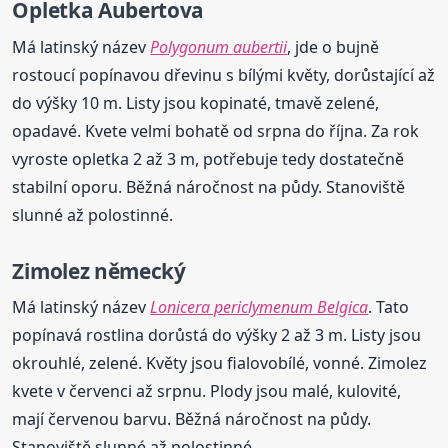
Opletka Aubertova
Má latinský název
Polygonum aubertii
, jde o bujně
rostoucí popínavou dřevinu s bílými květy, dorůstající až
do výšky 10 m. Listy jsou kopinaté, tmavě zelené,
opadavé. Kvete velmi bohatě od srpna do října. Za rok
vyroste opletka 2 až 3 m, potřebuje tedy dostatečně
stabilní oporu. Běžná náročnost na půdy. Stanoviště
slunné až polostinné.
Zimolez německý
Má latinský název
Lonicera periclymenum Belgica
. Tato
popínavá rostlina dorůstá do výšky 2 až 3 m. Listy jsou
okrouhlé, zelené. Květy jsou fialovobílé, vonné. Zimolez
kvete v červenci až srpnu. Plody jsou malé, kulovité,
mají červenou barvu. Běžná náročnost na půdy.
Stanoviště slunné až polostinné.