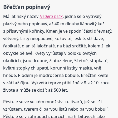
Břečťan popínavý
Má latinský název
Hedera helix
, jedná se o vytrvalý
plazivý nebo popínavý, až 40 m dlouhý liánovitý keř
s přísavnými kořínky. Kmen je ve spodní části dřevnatý,
větvený. Listy neopadavé, kožovité, lesklé, střídavé,
řapíkaté, dlanitě laločnaté, na bázi srdčité, kolem žilek
obvykle bělavé. Květy vyrůstají v polokulovitých
okolících, jsou drobné, žlutozelené, 5četné, stopkaté,
květní stopky chlupaté, korunní lístky masité, vně
hnědé. Plodem je modročerná bobule. Břečťan kvete
v září až říjnu. Vykvétá teprve přibližně v 8. až 10. roce
života a může se dožít až 500 let.
Pěstuje se ve velkém množství kultivarů, jež se liší
vzrůstem, tvarem či barvou listů nebo barvou bobulí.
Pěstuje se v zahradách, parcích, na hřbitovech jako