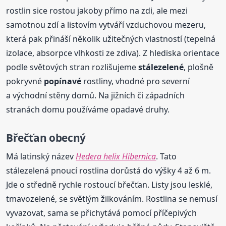
rostlin sice rostou jakoby přímo na zdi, ale mezi
samotnou zdí a listovím vytváří vzduchovou mezeru,
která pak přináší několik užitečných vlastností (tepelná
izolace, absorpce vlhkosti ze zdiva). Z hlediska orientace
podle světových stran rozlišujeme
stálezelené
, plošně
pokryvné
popínavé
rostliny, vhodné pro severní
a východní stěny domů. Na jižních či západních
stranách domu používáme opadavé druhy.
Břečťan obecný
Má latinský název
Hedera helix Hibernica
. Tato
stálezelená pnoucí rostlina dorůstá do výšky 4 až 6 m.
Jde o středně rychle rostoucí břečťan. Listy jsou lesklé,
tmavozelené, se světlým žilkováním. Rostlina se nemusí
vyvazovat, sama se přichytává pomocí příčepivých