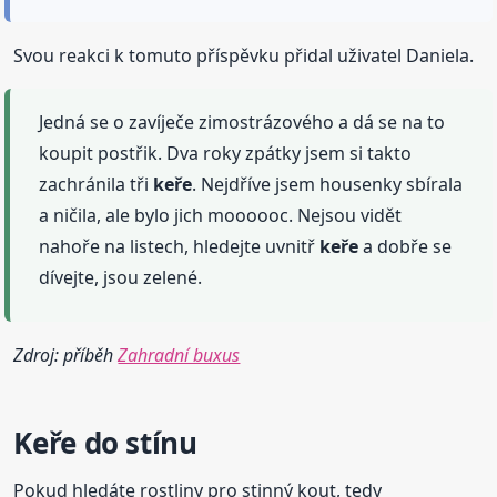
Svou reakci k tomuto příspěvku přidal uživatel Daniela.
Jedná se o zavíječe zimostrázového a dá se na to
koupit postřik. Dva roky zpátky jsem si takto
zachránila tři
keře
. Nejdříve jsem housenky sbírala
a ničila, ale bylo jich moooooc. Nejsou vidět
nahoře na listech, hledejte uvnitř
keře
a dobře se
dívejte, jsou zelené.
Zdroj: příběh
Zahradní buxus
Keře
do stínu
Pokud hledáte rostliny pro stinný kout, tedy