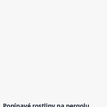
Popínavé
rostliny na pergolu