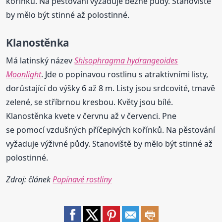
kořínků. Na pěstování vyžaduje běžné půdy. Stanoviště
by mělo být stinné až polostinné.
Klanostěnka
Má latinský název
Shisophragma hydrangeoides
Moonlight
. Jde o popínavou rostlinu s atraktivními listy,
dorůstající do výšky 6 až 8 m. Listy jsou srdcovité, tmavě
zelené, se stříbrnou kresbou. Květy jsou bílé.
Klanostěnka kvete v červnu až v červenci. Pne
se pomocí vzdušných příčepivých kořínků. Na pěstování
vyžaduje výživné půdy. Stanoviště by mělo být stinné až
polostinné.
Zdroj: článek
Popínavé rostliny