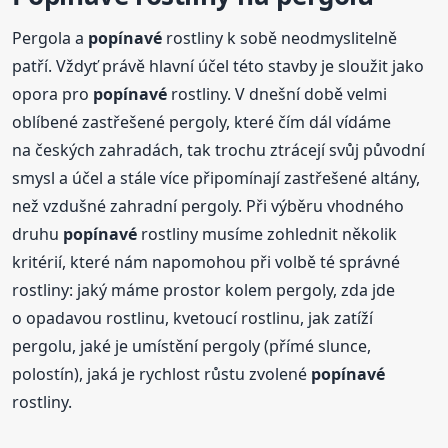
Pergola a
popínavé
rostliny k sobě neodmyslitelně
patří. Vždyť právě hlavní účel této stavby je sloužit jako
opora pro
popínavé
rostliny. V dnešní době velmi
oblíbené zastřešené pergoly, které čím dál vídáme
na českých zahradách, tak trochu ztrácejí svůj původní
smysl a účel a stále více připomínají zastřešené altány,
než vzdušné zahradní pergoly. Při výběru vhodného
druhu
popínavé
rostliny musíme zohlednit několik
kritérií, které nám napomohou při volbě té správné
rostliny: jaký máme prostor kolem pergoly, zda jde
o opadavou rostlinu, kvetoucí rostlinu, jak zatíží
pergolu, jaké je umístění pergoly (přímé slunce,
polostín), jaká je rychlost růstu zvolené
popínavé
rostliny.