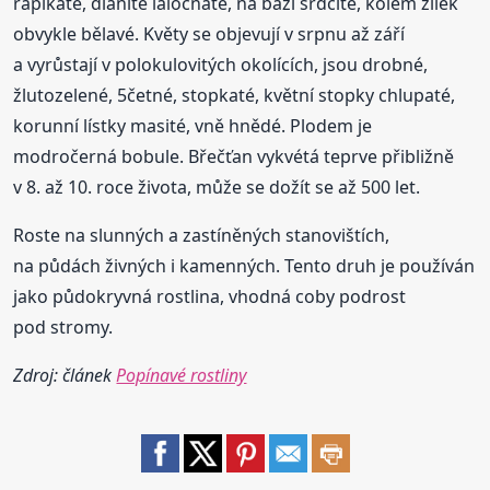
řapíkaté, dlanitě laločnaté, na bázi srdčité, kolem žilek
obvykle bělavé. Květy se objevují v srpnu až září
a vyrůstají v polokulovitých okolících, jsou drobné,
žlutozelené, 5četné, stopkaté, květní stopky chlupaté,
korunní lístky masité, vně hnědé. Plodem je
modročerná bobule. Břečťan vykvétá teprve přibližně
v 8. až 10. roce života, může se dožít se až 500 let.
Roste na slunných a zastíněných stanovištích,
na půdách živných i kamenných. Tento druh je používán
jako půdokryvná rostlina, vhodná coby podrost
pod stromy.
Zdroj: článek
Popínavé rostliny