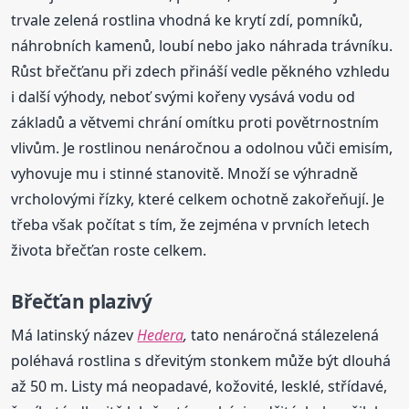
trvale zelená rostlina vhodná ke krytí zdí, pomníků,
náhrobních kamenů, loubí nebo jako náhrada trávníku.
Růst břečťanu při zdech přináší vedle pěkného vzhledu
i další výhody, neboť svými kořeny vysává vodu od
základů a větvemi chrání omítku proti povětrnostním
vlivům. Je rostlinou nenáročnou a odolnou vůči emisím,
vyhovuje mu i stinné stanovitě. Množí se výhradně
vrcholovými řízky, které celkem ochotně zakořeňují. Je
třeba však počítat s tím, že zejména v prvních letech
života břečťan roste celkem.
Břečťan plazivý
Má latinský název
Hedera
,
tato nenáročná stálezelená
poléhavá rostlina s dřevitým stonkem může být dlouhá
až 50 m. Listy má neopadavé, kožovité, lesklé, střídavé,