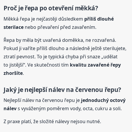
Proč je řepa po otevření měkká?
Měkká řepa je nejčastěji důsledkem
příliš dlouhé
sterilace
nebo převaření před zavařením.
Řepa by měla být uvařená doměkka, ne rozvařená.
Pokud ji vaříte příliš dlouho a následně ještě sterilujete,
ztratí pevnost. To je typická chyba při snaze „udělat
to jistější“. Ve skutečnosti tím
kvalitu zavařené řepy
zhoršíte
.
Jaký je nejlepší nálev na červenou řepu?
Nejlepší nálev na červenou řepu je
jednoduchý octový
nálev
s vyváženým poměrem vody, octa, cukru a soli.
Z praxe platí, že složité nálevy nejsou nutné.