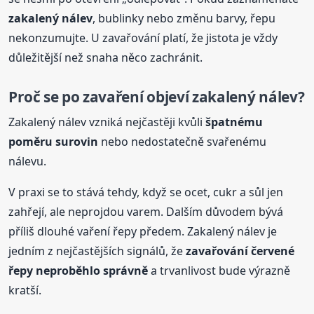
zakalený nálev
, bublinky nebo změnu barvy, řepu
nekonzumujte. U zavařování platí, že jistota je vždy
důležitější než snaha něco zachránit.
Proč se po zavaření objeví zakalený nálev?
Zakalený nálev vzniká nejčastěji kvůli
špatnému
poměru surovin
nebo nedostatečně svařenému
nálevu.
V praxi se to stává tehdy, když se ocet, cukr a sůl jen
zahřejí, ale neprojdou varem. Dalším důvodem bývá
příliš dlouhé vaření řepy předem. Zakalený nálev je
jedním z nejčastějších signálů, že
zavařování červené
řepy neproběhlo správně
a trvanlivost bude výrazně
kratší.