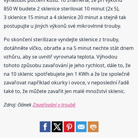
vynásobit počtem kusů. To znamená, že při výkonu
850 W budete 2 sklenice sterilovat 10 minut (2x 5),
3 sklenice 15 minut a 4 sklenice 20 minut a stejně tak
postupujte u jiných výkonů své mikrovlnné trouby.
Po skončení sterilizace vyndejte sklenice z trouby,
dotáhněte víčko, obraťte a na 5 minut nechte stát dnem
vzhůru, aby se uvnitř vyrovnala teplota. Výhodou
tohoto způsobu zavařování je jeho rychlost, dále to, že
na 10 sklenic spotřebujete jen 1 KWh a že lze společně
zavařovat například okurky i ovoce, v neposlední řadě
také to, že můžete zavařit jen malé množství sklenic.
Zdroj: článek
Zavařování v troubě