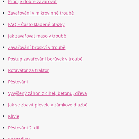
Proč je dobré zavařovat
Zavařování v mikrovlnné troubě
FAQ – Často kladené otázky
Jak zavařovat maso v troubě
Zavařování broskví v troubě
Postup zavařování borůvek v troubě
Rotavátor za traktor
Pěstování
Vyvýšený záhon z cihel, betonu, dřeva
Jak se zbavit plevele v zámkové dlažbě
Klívie
Pěstování 2. díl