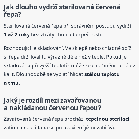
Jak dlouho vydrží sterilovaná červená
řepa?
Sterilovaná červená řepa při správném postupu vydrží
1 až 2 roky
bez ztráty chuti a bezpečnosti.
Rozhodující je skladování. Ve sklepě nebo chladné spíži
si řepa drží kvalitu výrazně déle než v teple. Pokud je
skladována při vyšší teplotě, může se chuť měnit a nálev
kalit. Dlouhodobě se vyplatí hlídat
stálou teplotu
a tmu
.
Jaký je rozdíl mezi zavařovanou
a nakládanou červenou řepou?
Zavařovaná červená řepa prochází
tepelnou sterilací
,
zatímco nakládaná se po uzavření již nezahřívá.