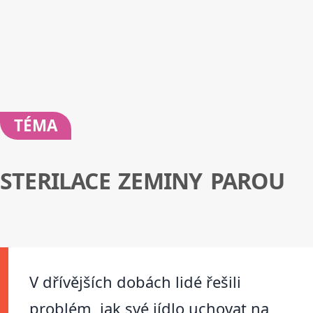
TÉMA
STERILACE ZEMINY PAROU
V dřívějších dobách lidé řešili
problém, jak své jídlo uchovat na