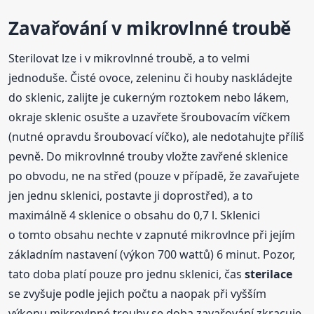
Zavařování v mikrovlnné troubě
Sterilovat lze i v mikrovlnné troubě, a to velmi
jednoduše. Čisté ovoce, zeleninu či houby naskládejte
do sklenic, zalijte je cukerným roztokem nebo lákem,
okraje sklenic osušte a uzavřete šroubovacím víčkem
(nutné opravdu šroubovací víčko), ale nedotahujte příliš
pevně. Do mikrovlnné trouby vložte zavřené sklenice
po obvodu, ne na střed (pouze v případě, že zavařujete
jen jednu sklenici, postavte ji doprostřed), a to
maximálně 4 sklenice o obsahu do 0,7 l. Sklenici
o tomto obsahu nechte v zapnuté mikrovlnce při jejím
základním nastavení (výkon 700 wattů) 6 minut. Pozor,
tato doba platí pouze pro jednu sklenici, čas
sterilace
se zvyšuje podle jejich počtu a naopak při vyšším
výkonu mikrovlnné trouby se doba zavařování zkracuje.