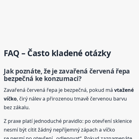
FAQ – Často kladené otázky
Jak poznáte, že je zavařená červená řepa
bezpečná ke konzumaci?
Zavařená červená řepa je bezpečná, pokud má
vtažené
víčko
, čirý nálev a přirozenou tmavě červenou barvu
bez zákalu.
Z praxe platí jednoduché pravidlo: po otevření sklenice
nesmí být cítit žádný nepříjemný zápach a víčko
se nesmí po otevření „odlepovat“. Pokud zaznamenáte