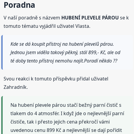
Poradna
V naší poradně s názvem
HUBENÍ PLEVELE PÁROU
se k
tomuto tématu vyjádřil uživatel Vlasta.
Kde se dá koupit přístroj na hubení plevelů párou.
Jednou jsem viděla takový pěkný, stál 899,- Kč, ale od
té doby tento přístroj nemohu najít.Poradí někdo ??
Svou reakci k tomuto příspěvku přidal uživatel
Zahradník.
Na hubení plevele párou stačí bežný parní čistič s
tlakem do 4 atmosfér. I když jde o nejlevnější parní
čističe, tak i přesto jejich cena překročí vámi
uvedenou cenu 899 Kč a nejlevnější se dají pořídit