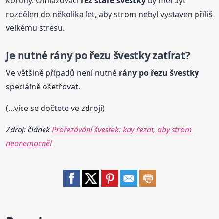
koruny. Omlazovací
řez staré švestky
by měl být
rozdělen do několika let, aby strom nebyl vystaven příliš
velkému stresu.
Je nutné rány po řezu švestky zatírat?
Ve většině případů není nutné
rány po řezu švestky
speciálně ošetřovat.
(...více se dočtete ve zdroji)
Zdroj: článek
Prořezávání švestek: kdy řezat, aby strom
neonemocněl