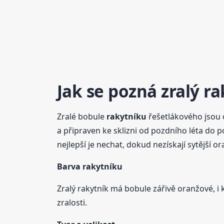
Jak se pozná zralý r
Zralé bobule
rakytníku
řešetlákového jsou o
a připraven ke sklizni od pozdního léta do po
nejlepší je nechat, dokud nezískají sytější 
Barva
rakytníku
Zralý rakytník má bobule zářivě oranžové, i
zralosti.