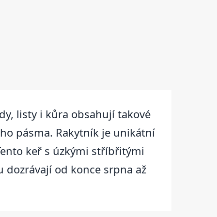
dy, listy i kůra obsahují takové
ho pásma. Rakytník je unikátní
Tento keř s úzkými stříbřitými
ku dozrávají od konce srpna až