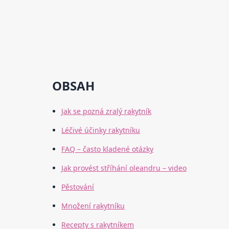
OBSAH
Jak se pozná zralý rakytník
Léčivé účinky rakytníku
FAQ – často kladené otázky
Jak provést stříhání oleandru – video
Pěstování
Množení rakytníku
Recepty s rakytníkem