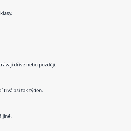
klasy.
ávají dříve nebo později.
 trvá asi tak týden.
 jiné.