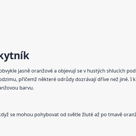
akytník
bvykle jasně oranžové a objevují se v hustých shlucích podél 
dzimu, přičemž některé odrůdy dozrávají dříve než jiné. I kdy
oranžovou barvu.
 když se mohou pohybovat od světle žluté až po tmavě oranž