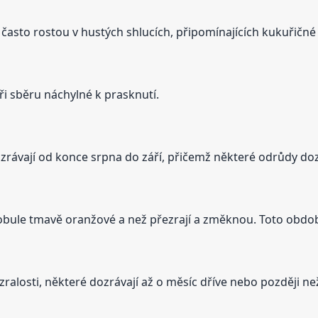
 často rostou v hustých shlucích, připomínajících kukuřičné 
ři sběru náchylné k prasknutí.
rávají od konce srpna do září, přičemž některé odrůdy dozr
u bobule tmavě oranžové a než přezrají a změknou. Toto období
alosti, některé dozrávají až o měsíc dříve nebo později než