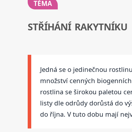
TÉMA
STŘÍHÁNÍ RAKYTNÍKU
Jedná se o jedinečnou rostlinu,
množství cenných biogenních 
rostlina se širokou paletou cen
listy dle odrůdy dorůstá do v
do října. V tuto dobu mají nej