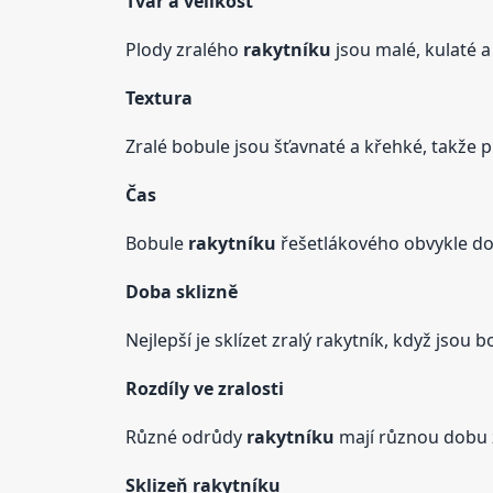
Tvar a velikost
Plody zralého
rakytníku
jsou malé, kulaté a
Textura
Zralé bobule jsou šťavnaté a křehké, takže p
Čas
Bobule
rakytníku
řešetlákového obvykle doz
Doba sklizně
Nejlepší je sklízet zralý rakytník, když jso
Rozdíly ve zralosti
Různé odrůdy
rakytníku
mají různou dobu zr
Sklizeň
rakytníku