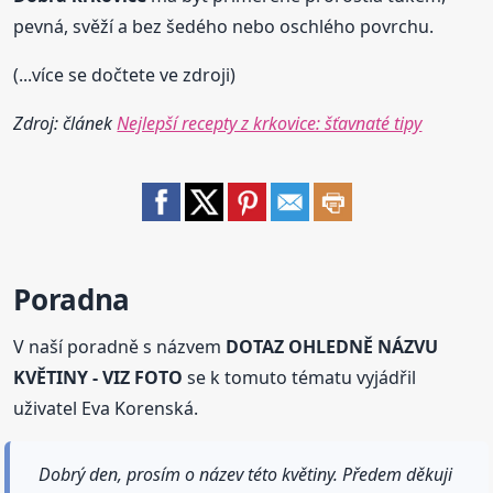
pevná, svěží a bez šedého nebo oschlého povrchu.
(...více se dočtete ve zdroji)
Zdroj: článek
Nejlepší recepty z krkovice: šťavnaté tipy
Poradna
V naší poradně s názvem
DOTAZ OHLEDNĚ NÁZVU
KVĚTINY - VIZ FOTO
se k tomuto tématu vyjádřil
uživatel Eva Korenská.
Dobrý den, prosím o název této květiny. Předem děkuji