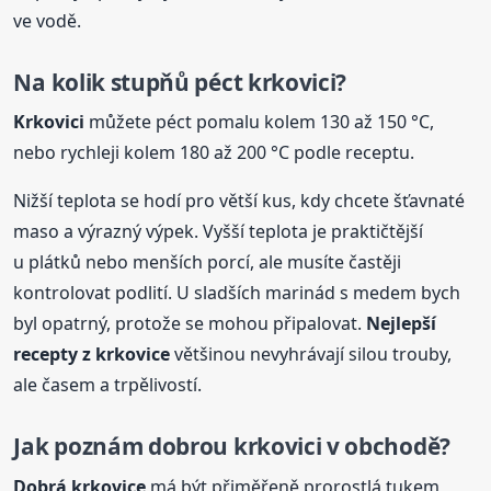
ve vodě.
Na kolik stupňů péct krkovici?
Krkovici
můžete péct pomalu kolem 130 až 150 °C,
nebo rychleji kolem 180 až 200 °C podle receptu.
Nižší teplota se hodí pro větší kus, kdy chcete šťavnaté
maso a výrazný výpek. Vyšší teplota je praktičtější
u plátků nebo menších porcí, ale musíte častěji
kontrolovat podlití. U sladších marinád s medem bych
byl opatrný, protože se mohou připalovat.
Nejlepší
recepty
z krkovice
většinou nevyhrávají silou trouby,
ale časem a trpělivostí.
Jak poznám dobrou krkovici v obchodě?
Dobrá krkovice
má být přiměřeně prorostlá tukem,