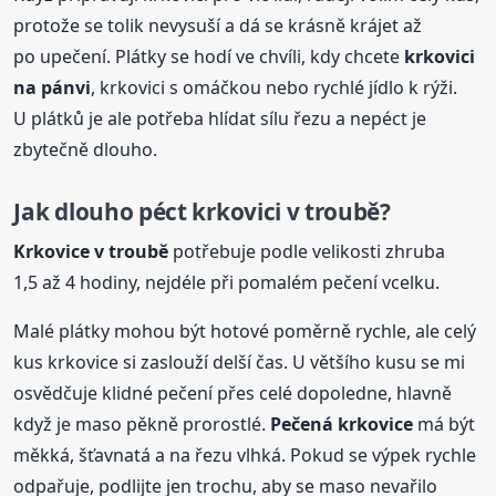
protože se tolik nevysuší a dá se krásně krájet až
po upečení. Plátky se hodí ve chvíli, kdy chcete
krkovici
na pánvi
, krkovici s omáčkou nebo rychlé jídlo k rýži.
U plátků je ale potřeba hlídat sílu řezu a nepéct je
zbytečně dlouho.
Jak dlouho péct krkovici v troubě?
Krkovice v troubě
potřebuje podle velikosti zhruba
1,5 až 4 hodiny, nejdéle při pomalém pečení vcelku.
Malé plátky mohou být hotové poměrně rychle, ale celý
kus krkovice si zaslouží delší čas. U většího kusu se mi
osvědčuje klidné pečení přes celé dopoledne, hlavně
když je maso pěkně prorostlé.
Pečená krkovice
má být
měkká, šťavnatá a na řezu vlhká. Pokud se výpek rychle
odpařuje, podlijte jen trochu, aby se maso nevařilo