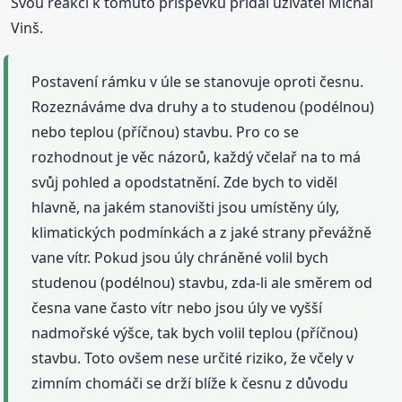
Svou reakci k tomuto příspěvku přidal uživatel Michal
Vinš.
Postavení rámku v úle se stanovuje oproti česnu.
Rozeznáváme dva druhy a to studenou (podélnou)
nebo teplou (příčnou) stavbu. Pro co se
rozhodnout je věc názorů, každý včelař na to má
svůj pohled a opodstatnění. Zde bych to viděl
hlavně, na jakém stanovišti jsou umístěny úly,
klimatických podmínkách a z jaké strany převážně
vane vítr. Pokud jsou úly chráněné volil bych
studenou (podélnou) stavbu, zda-li ale směrem od
česna vane často vítr nebo jsou úly ve vyšší
nadmořské výšce, tak bych volil teplou (příčnou)
stavbu. Toto ovšem nese určité riziko, že včely v
zimním chomáči se drží blíže k česnu z důvodu