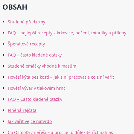
OBSAH
Studené předkrmy
FAQ – nejlepší recepty z krkovice, pečení, minutky a přílohy
Špenátové recepty
FAQ – často kladené otázky
Studené omáčky vhodné k masům
Hovězí kýta bez kosti – jak s ní pracovat a co z ní vařit
Hovězí vývar v tlakovém hrnci
FAQ – Často kladené otázky
Plněná rajčata
Jak vařit vejce natvrdo
Co OsmoDry neřeší – a proč je to důležité říct nahlas