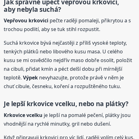
Jak správně upéct vepřovou krkovici,
aby nebyla suchá?
Vepřovou krkovici
pečte raději pomaleji, přikrytou a s
trochou podlití, aby se tuk stihl rozpustit.
Suchá krkovice bývá nejčastěji z příliš vysoké teploty,
tenkých plátků nebo libového kusu masa. U celého
kusu se mi osvědčilo nejdřív maso dobře osolit, položit
na cibuli, přidat kmín a péct delší dobu při mírnější
teplotě.
Výpek
nevyhazujte, protože právě v něm je
chuť cibule, česneku, koření a rozpuštěného tuku.
Je lepší krkovice vcelku, nebo na plátky?
Krkovice vcelku
je lepší na pomalé pečení, plátky jsou
vhodnější na rychlé minutky, gril nebo dušení.
Když připravuji krkovici pro víc lidí, raději volím celý kus,