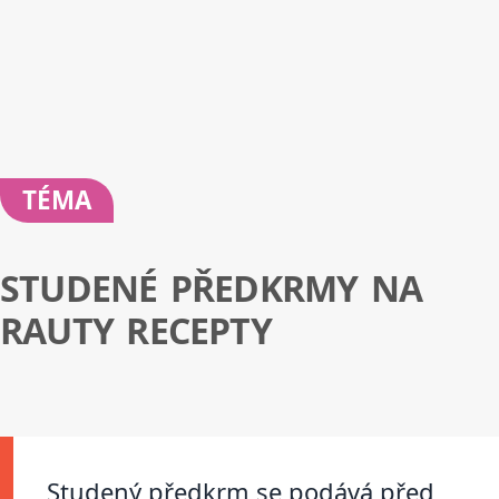
TÉMA
STUDENÉ PŘEDKRMY NA
RAUTY RECEPTY
Studený předkrm se podává před