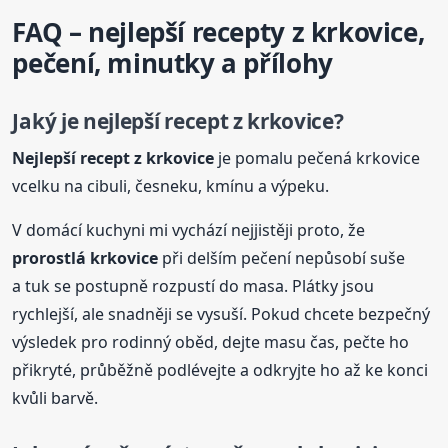
FAQ – nejlepší
recepty
z krkovice,
pečení, minutky a přílohy
Jaký je nejlepší recept z krkovice?
Nejlepší recept z krkovice
je pomalu pečená krkovice
vcelku na cibuli, česneku, kmínu a výpeku.
V domácí kuchyni mi vychází nejjistěji proto, že
prorostlá krkovice
při delším pečení nepůsobí suše
a tuk se postupně rozpustí do masa. Plátky jsou
rychlejší, ale snadněji se vysuší. Pokud chcete bezpečný
výsledek pro rodinný oběd, dejte masu čas, pečte ho
přikryté, průběžně podlévejte a odkryjte ho až ke konci
kvůli barvě.