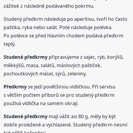
zážitek z následně podávaného pokrmu.
Studený předkrm následuje po aperitivu, tvoří ho často
paštika, ryba nebo salát. Poté následuje polévka.
Po polévce se před hlavním chodem podává předkrm
teplý.
Studené
předkrmy
připravujeme z vajec, ryb, korýšů,
měkkýšů, masa, salátů, máslových paštiček,
pochoutkových másel, sýrů, zeleniny.
Předkrmy
se jedí povětšinou vidličkou. Při servisu
s větším počtem příborů se pro studený předkrm
používá vidlička na samém okraji.
Studené
předkrmy
mají vážit asi 80 g, měly by být
dobře proležené a vychlazené. Studený předkrm nesmí