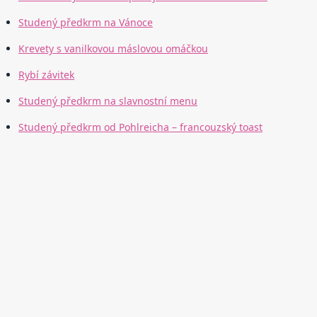
Studený předkrm na Vánoce
Krevety s vanilkovou máslovou omáčkou
Rybí závitek
Studený předkrm na slavnostní menu
Studený předkrm od Pohlreicha – francouzský toast