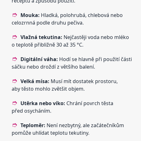
receptu a způsobu použití.
Mouka:
Hladká, polohrubá, chlebová nebo
celozrnná podle druhu pečiva.
Vlažná tekutina:
Nejčastěji voda nebo mléko
o teplotě přibližně 30 až 35 °C.
Digitální váha:
Hodí se hlavně při použití části
sáčku nebo droždí z většího balení.
Velká mísa:
Musí mít dostatek prostoru,
aby těsto mohlo zvětšit objem.
Utěrka nebo víko:
Chrání povrch těsta
před osycháním.
Teploměr:
Není nezbytný, ale začátečníkům
pomůže uhlídat teplotu tekutiny.