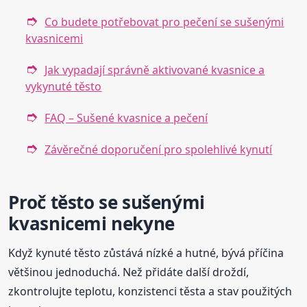
Co budete potřebovat pro pečení se sušenými
kvasnicemi
Jak vypadají správně aktivované kvasnice a
vykynuté těsto
FAQ – Sušené kvasnice a pečení
Závěrečné doporučení pro spolehlivé kynutí
Proč těsto se sušenými
kvasnicemi nekyne
Když kynuté těsto zůstává nízké a hutné, bývá příčina
většinou jednoduchá. Než přidáte další droždí,
zkontrolujte teplotu, konzistenci těsta a stav použitých