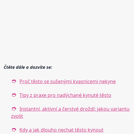
Čtěte dále a dozvíte se:
Proč těsto se sušenými kvasnicemi nekyne
Tipy z praxe pro nadýchané kynuté těsto
Instantní, aktivní a čerstvé droždí: jakou variantu
zvolit
Kdy a jak dlouho nechat těsto kynout