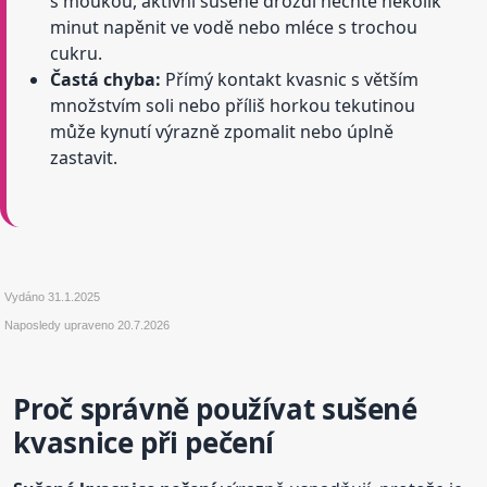
s moukou, aktivní sušené droždí nechte několik
minut napěnit ve vodě nebo mléce s trochou
cukru.
Častá chyba:
Přímý kontakt kvasnic s větším
množstvím soli nebo příliš horkou tekutinou
může kynutí výrazně zpomalit nebo úplně
zastavit.
Vydáno
31.1.2025
Naposledy upraveno
20.7.2026
Proč správně používat sušené
kvasnice při pečení