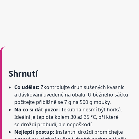
Shrnutí
Co udělat:
Zkontrolujte druh sušených kvasnic
a dávkování uvedené na obalu. U běžného sáčku
počítejte přibližně se 7 g na 500 g mouky.
Na co si dát pozor:
Tekutina nesmí být horká.
Ideální je teplota kolem 30 až 35 °C, při které
se droždí probudí, ale nepoškodí.
Nejlepší postup:
Instantní droždí promíchejte