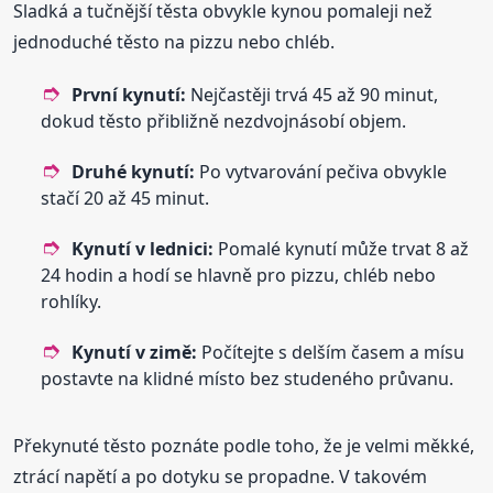
Sladká a tučnější těsta obvykle kynou pomaleji než
jednoduché těsto na pizzu nebo chléb.
První kynutí:
Nejčastěji trvá 45 až 90 minut,
dokud těsto přibližně nezdvojnásobí objem.
Druhé kynutí:
Po vytvarování pečiva obvykle
stačí 20 až 45 minut.
Kynutí v lednici:
Pomalé kynutí může trvat 8 až
24 hodin a hodí se hlavně pro pizzu, chléb nebo
rohlíky.
Kynutí v zimě:
Počítejte s delším časem a mísu
postavte na klidné místo bez studeného průvanu.
Překynuté těsto poznáte podle toho, že je velmi měkké,
ztrácí napětí a po dotyku se propadne. V takovém