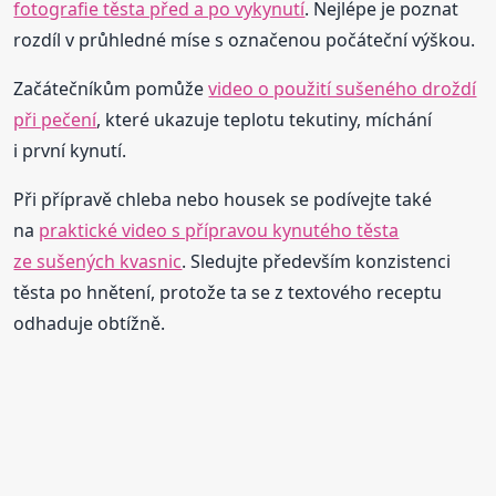
fotografie těsta před a po vykynutí
. Nejlépe je poznat
rozdíl v průhledné míse s označenou počáteční výškou.
Začátečníkům pomůže
video o použití sušeného droždí
při pečení
, které ukazuje teplotu tekutiny, míchání
i první kynutí.
Při přípravě chleba nebo housek se podívejte také
na
praktické video s přípravou kynutého těsta
ze sušených kvasnic
. Sledujte především konzistenci
těsta po hnětení, protože ta se z textového receptu
odhaduje obtížně.