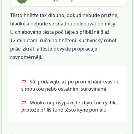
Těsto hněťte tak dlouho, dokud nebude pružné,
hladké a nebude se snadno odlepovat od mísy.
U chlebového těsta počítejte s přibližně 8 až
12 minutami ručního hnětení. Kuchyňský robot
práci zkrátí a těsto obvykle propracuje
rovnoměrněji.
Sůl přidávejte až po promíchání kvasnic
s moukou nebo ostatními surovinami.
Mouku nepřisypávejte zbytečně rychle,
protože příliš tuhé těsto kyne pomalu.