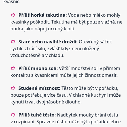
kvasnic.
Příliš horká tekutina:
Voda nebo mléko mohly
kvasinky poškodit. Tekutina má být pouze vlažná, ne
horká jako nápoj určený k pití.
Staré nebo navlhlé droždí:
Otevřený sáček
rychle ztrácí sílu, zvlášť když není uložený
vzduchotěsně a v chladu.
Příliš mnoho soli:
Větší množství soli v přímém
kontaktu s kvasnicemi může jejich činnost omezit.
Studená místnost:
Těsto může být v pořádku,
pouze potřebuje více času. V chladné kuchyni může
kynutí trvat dvojnásobně dlouho.
Příliš tuhé těsto:
Nadbytek mouky brání těstu
v rozpínání. Správné těsto může být zpočátku lehce