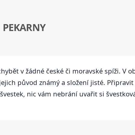
Z PEKARNY
hybět v žádné české či moravské spíži. V o
 jejich původ známý a složení jisté. Připrav
k švestek, nic vám nebrání uvařit si švestko