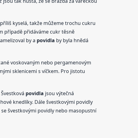
ž jsou tak hustá, že se brázda za vařečkou
 příliš kyselá, takže můžeme trochu cukru
ovém případě přidáváme cukr těsně
amelizoval by a
povidla
by byla hnědá
ovázané voskovaným nebo pergamenovým
ými sklenicemi s víčkem. Pro jistotu
. Švestková
povidla
jsou výtečná
hové knedlíky. Dále švestkovými povidly
y se švestkovými povidly nebo masopustní