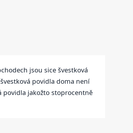
bchodech jsou sice švestková
it švestková povidla doma není
vá povidla jakožto stoprocentně