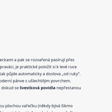
peckami a pak se rozvařená pasírují přes
raváci, je praktické položit si k levé ruce
tak půjde automaticky a doslova „od ruky“.
moderní pánve s ušlechtilým povrchem.
, dokud se
švestková
povidla
nepřestanou
ou plochou vařečku (někdy bývá šikmo