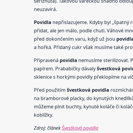
seříznutá). Takovou vařečkou snadno odlo
neuzavírá.
Povidla
nepřislazujeme. Kdyby byl „špatný r
přidat, ale jen málo, podle chuti. Váhové mn
před dokončením varu, když už jsou
povidl
a hořká. Přidaný cukr však musíme také provař
Připravená
povidla
nemusíme sterilizovat.
papírem. Prababičky dávaly
švestková
povi
sklenice s horkými povidly překlopíme na ví
Před použitím
švestková
povidla
rozmíchám
na bramborové placky, do kynutých knedlíků
můžeme plnit buchty, kynuté koláče či kolá
koblížky.
Zdroj: článek
Švestková povidla