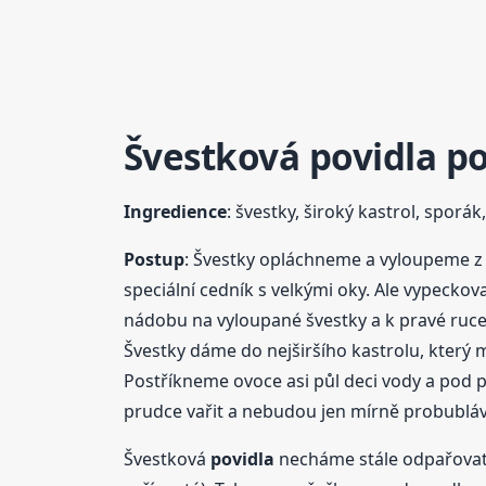
Švestková
povidla
po
Ingredience
: švestky, široký kastrol, sporá
Postup
: Švestky opláchneme a vyloupeme z 
speciální cedník s velkými oky. Ale vypeckovat
nádobu na vyloupané švestky a k pravé ruce 
Švestky dáme do nejširšího kastrolu, který
Postříkneme ovoce asi půl deci vody a pod 
prudce vařit a nebudou jen mírně probubláva
Švestková
povidla
necháme stále odpařovat