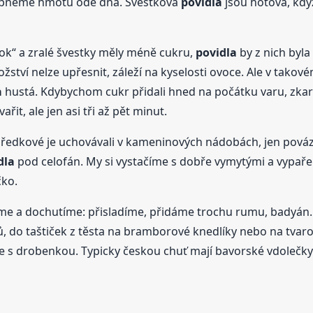
upneme hmotu ode dna. Švestková
povidla
jsou hotová, kdy
ok“ a zralé švestky měly méně cukru,
povidla
by z nich byla
ožství nelze upřesnit, záleží na kyselosti ovoce. Ale v tak
a
hustá. Kdybychom cukr přidali hned na počátku varu, zkar
it, ale jen asi tři až pět minut.
 Předkové je uchovávali v kameninových nádobách, jen p
dla
pod celofán. My si vystačíme s dobře vymytými a vypařen
čko.
e a dochutíme: přisladíme, přidáme trochu rumu, badyán
, do taštiček z těsta na bramborové knedlíky nebo na tvaro
če s drobenkou. Typicky českou chuť mají bavorské vdolečk