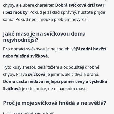
chyby, ale ubere charakter.
Dobrá
svíčková
drží tvar
i bez mouky
. Pokud je základ správný, hustota přijde
sama. Pokud není, mouka problém nevyřeší.
Jaké maso je na svíčkovou doma
nejvhodnější?
Pro domácí svíčkovou je nejspolehlivější
zadní hovězí
nebo falešná
svíčková
.
Tyto kusy snesou delší tažení a odpouštějí drobné
chyby. Pravá
svíčková
je jemná, ale citlivá a drahá.
Doma často nedává nejlepší poměr ceny a výsledku
.
Svíčková
je o technice, ne o luxusním mase.
Proč je moje
svíčková
hnědá a ne světlá?
(...více se dočtete ve zdroji)