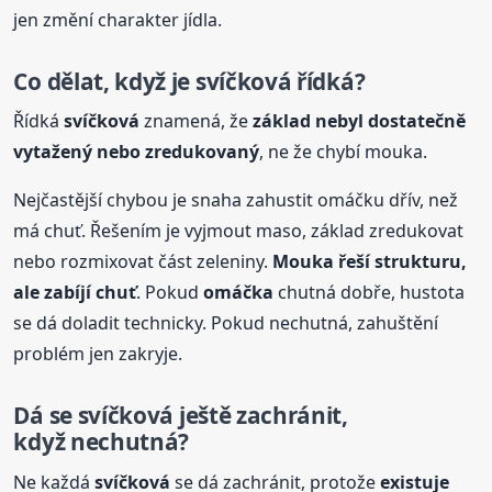
jen změní charakter jídla.
Co dělat, když je
svíčková
řídká?
Řídká
svíčková
znamená, že
základ nebyl dostatečně
vytažený nebo zredukovaný
, ne že chybí mouka.
Nejčastější chybou je snaha zahustit omáčku dřív, než
má chuť. Řešením je vyjmout maso, základ zredukovat
nebo rozmixovat část zeleniny.
Mouka řeší strukturu,
ale zabíjí chuť
. Pokud
omáčka
chutná dobře, hustota
se dá doladit technicky. Pokud nechutná, zahuštění
problém jen zakryje.
Dá se
svíčková
ještě zachránit,
když nechutná?
Ne každá
svíčková
se dá zachránit, protože
existuje