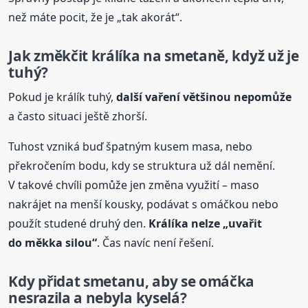
než máte pocit, že je „tak akorát“.
Jak změkčit králíka na smetaně, když už je
tuhý?
Pokud je králík tuhý,
další vaření většinou nepomůže
a často situaci ještě zhorší.
Tuhost vzniká buď špatným kusem masa, nebo
překročením bodu, kdy se struktura už dál nemění.
V takové chvíli pomůže jen změna využití – maso
nakrájet na menší kousky, podávat s omáčkou nebo
použít studené druhý den.
Králíka nelze „uvařit
do měkka silou“
. Čas navíc není řešení.
Kdy přidat smetanu, aby se
omáčka
nesrazila a nebyla kyselá?