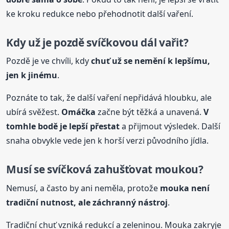
ke kroku redukce nebo přehodnotit další vaření.
Kdy už je pozdě svíčkovou dál vařit?
Pozdě je ve chvíli, kdy
chuť už se nemění k lepšímu,
jen k jinému
.
Poznáte to tak, že další vaření nepřidává hloubku, ale
ubírá svěžest.
Omáčka
začne být těžká a unavená.
V
tomhle bodě je lepší přestat
a přijmout výsledek. Další
snaha obvykle vede jen k horší verzi původního jídla.
Musí se
svíčková
zahušťovat moukou?
Nemusí, a často by ani neměla, protože
mouka není
tradiční nutnost, ale záchranný nástroj
.
Tradiční chuť vzniká redukcí a zeleninou. Mouka zakryje