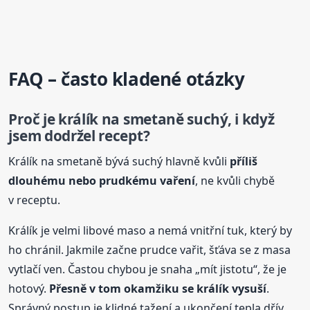
FAQ – často kladené otázky
Proč je králík na smetaně suchý, i když
jsem dodržel recept?
Králík na smetaně bývá suchý hlavně kvůli
příliš
dlouhému nebo prudkému vaření
, ne kvůli chybě
v receptu.
Králík je velmi libové maso a nemá vnitřní tuk, který by
ho chránil. Jakmile začne prudce vařit, šťáva se z masa
vytlačí ven. Častou chybou je snaha „mít jistotu“, že je
hotový.
Přesně v tom okamžiku se králík vysuší
.
Správný postup je klidné tažení a ukončení tepla dřív,