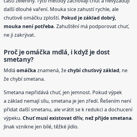
části zeleniny. Tyto metody zachovají chuť a nevyžadují
další dlouhé vaření. Mouka sice zahustí rychle, ale
chuťově omáčku zploští.
Pokud je základ dobrý,
mouka není potřeba
. Zahuštění má podporovat chuť,
ne ji zakrývat.
Proč je
omáčka
mdlá, i když je dost
smetany?
Mdlá
omáčka
znamená, že
chybí chuťový základ
, ne
že chybí smetana.
Smetana nepřidává chuť, jen jemnost. Pokud výpek
a základ nemají sílu, smetana je jen zředí. Řešením není
přidat další smetanu, ale vrátit se k redukci a dochucení
výpeku.
Chuť musí existovat dřív, než přijde smetana
.
Jinak vznikne jen bílé, těžké jídlo.