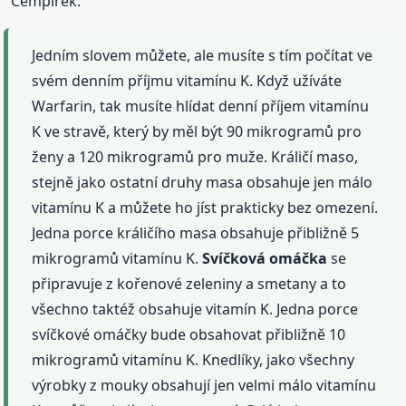
Cempírek.
Jedním slovem můžete, ale musíte s tím počítat ve
svém denním příjmu vitamínu K. Když užíváte
Warfarin, tak musíte hlídat denní příjem vitamínu
K ve stravě, který by měl být 90 mikrogramů pro
ženy a 120 mikrogramů pro muže. Králičí maso,
stejně jako ostatní druhy masa obsahuje jen málo
vitamínu K a můžete ho jíst prakticky bez omezení.
Jedna porce králičího masa obsahuje přibližně 5
mikrogramů vitamínu K.
Svíčková
omáčka
se
připravuje z kořenové zeleniny a smetany a to
všechno taktéž obsahuje vitamín K. Jedna porce
svíčkové omáčky bude obsahovat přibližně 10
mikrogramů vitamínu K. Knedlíky, jako všechny
výrobky z mouky obsahují jen velmi málo vitamínu