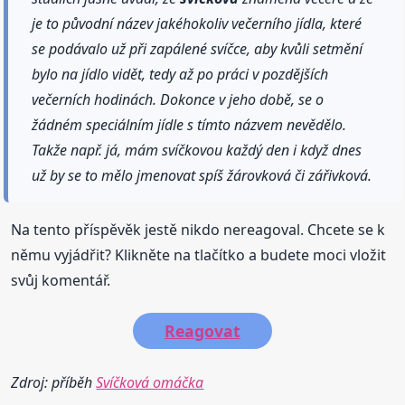
je to původní název jakéhokoliv večerního jídla, které
se podávalo už při zapálené svíčce, aby kvůli setmění
bylo na jídlo vidět, tedy až po práci v pozdějších
večerních hodinách. Dokonce v jeho době, se o
žádném speciálním jídle s tímto názvem nevědělo.
Takže např. já, mám svíčkovou každý den i když dnes
už by se to mělo jmenovat spíš žárovková či zářivková.
Na tento příspěvěk jestě nikdo nereagoval. Chcete se k
němu vyjádřit? Klikněte na tlačítko a budete moci vložit
svůj komentář.
Reagovat
Zdroj: příběh
Svíčková omáčka