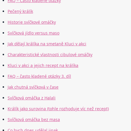
FAQ – Často kladené otázky
Pečený králík
Historie svíčkové omáčky
Svíčková jídlo versus maso
Jak dělají králíka na smetaně Kluci v akci
Charakteristické vlastnosti cibulové omáčky
Kluci v akci a jejich recept na králíka
FAQ – často kladené otázky 3. díl
Jak chutná svíčková v čase
Svíčková omáčka z Halali
Králík jako surovina (tohle rozhoduje víc než recept)
Svíčková omáčka bez masa
Co bych dnes udělal jinak