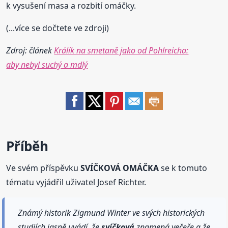
k vysušení masa a rozbití omáčky.
(...více se dočtete ve zdroji)
Zdroj: článek
Králík na smetaně jako od Pohlreicha:
aby nebyl suchý a mdlý
Příběh
Ve svém příspěvku
SVÍČKOVÁ OMÁČKA
se k tomuto
tématu vyjádřil uživatel Josef Richter.
Známý historik Zigmund Winter ve svých historických
studiích jasně uvádí, že
svíčková
znamená večeře a že