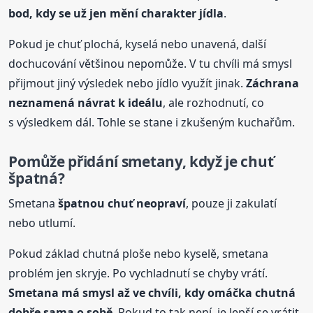
bod, kdy se už jen mění charakter jídla
.
Pokud je chuť plochá, kyselá nebo unavená, další
dochucování většinou nepomůže. V tu chvíli má smysl
přijmout jiný výsledek nebo jídlo využít jinak.
Záchrana
neznamená návrat k ideálu
, ale rozhodnutí, co
s výsledkem dál. Tohle se stane i zkušeným kuchařům.
Pomůže přidání smetany, když je chuť
špatná?
Smetana
špatnou chuť neopraví
, pouze ji zakulatí
nebo utlumí.
Pokud základ chutná ploše nebo kyselě, smetana
problém jen skryje. Po vychladnutí se chyby vrátí.
Smetana má smysl až ve chvíli, kdy
omáčka
chutná
dobře sama o sobě
. Pokud to tak není, je lepší se vrátit