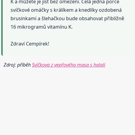
K a můžete je jíst bez omezení. Celá jedna porce
svíčkové omáčky s králíkem a knedlíky ozdobená
brusinkami a šlehačkou bude obsahovat přibližně
16 mikrogramů vitamínu K.
Zdraví Cempírek!
Zdroj: příběh
Svíčkova z vepřového masa s halali