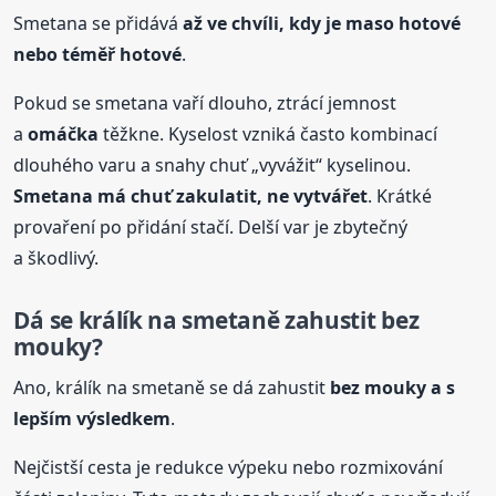
Smetana se přidává
až ve chvíli, kdy je maso hotové
nebo téměř hotové
.
Pokud se smetana vaří dlouho, ztrácí jemnost
a
omáčka
těžkne. Kyselost vzniká často kombinací
dlouhého varu a snahy chuť „vyvážit“ kyselinou.
Smetana má chuť zakulatit, ne vytvářet
. Krátké
provaření po přidání stačí. Delší var je zbytečný
a škodlivý.
Dá se králík na smetaně zahustit bez
mouky?
Ano, králík na smetaně se dá zahustit
bez mouky a s
lepším výsledkem
.
Nejčistší cesta je redukce výpeku nebo rozmixování