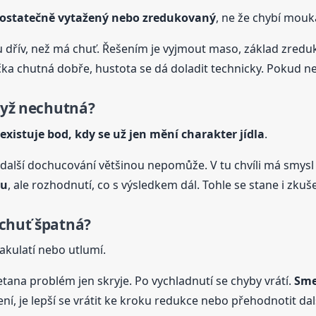
dostatečně vytažený nebo zredukovaný
, ne že chybí mouk
u dřív, než má chuť. Řešením je vyjmout maso, základ zredu
ka chutná dobře, hustota se dá doladit technicky. Pokud ne
dyž nechutná?
existuje bod, kdy se už jen mění charakter jídla
.
další dochucování většinou nepomůže. V tu chvíli má smysl p
lu
, ale rozhodnutí, co s výsledkem dál. Tohle se stane i zk
 chuť špatná?
zakulatí nebo utlumí.
ana problém jen skryje. Po vychladnutí se chyby vrátí.
Sme
ení, je lepší se vrátit ke kroku redukce nebo přehodnotit dalš