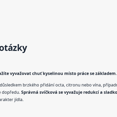
 otázky
ažíte vyvažovat chuť kyselinou místo práce se základem
.
 důsledkem brzkého přidání octa, citronu nebo vína, přípa
e dopředu.
Správná
svíčková
se vyvažuje redukcí a sladko
rakter jídla.