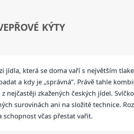
 VEPŘOVÉ KÝTY
i jídla, která se doma vaří s největším tla
padat a kdy je „správná“. Právě tahle komb
 z nejčastěji zkažených českých jídel. Svíčko
ných surovinách ani na složité technice. R
schopnost včas přestat vařit.