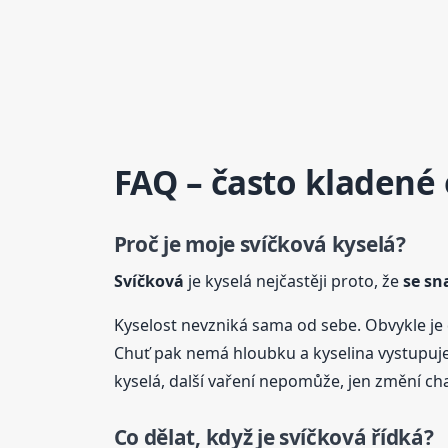
FAQ – často kladené
Proč je moje
svíčková
kyselá?
Svíčková
je kyselá nejčastěji proto, že
se sn
Kyselost nevzniká sama od sebe. Obvykle je
Chuť pak nemá hloubku a kyselina vystupuj
kyselá, další vaření nepomůže, jen změní cha
Co dělat, když je
svíčková
řídká?