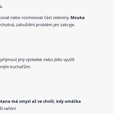
a.
kovat nebo rozmixovat část zeleniny.
Mouka
chutná, zahuštění problém jen zakryje.
řijmout jiný výsledek nebo jídlo využít
ušeným kuchařům.
tana má smysl až ve chvíli, kdy omáčka
í vaření.