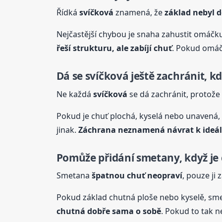
Řídká
svíčková
znamená, že
základ nebyl 
Nejčastější chybou je snaha zahustit omáčk
řeší strukturu, ale zabíjí chuť
. Pokud omáč
Dá se
svíčková
ještě zachránit, k
Ne každá
svíčková
se dá zachránit, protože
Pokud je chuť plochá, kyselá nebo unavená, 
jinak.
Záchrana neznamená návrat k ideá
Pomůže přidání smetany, když je
Smetana
špatnou chuť neopraví
, pouze ji 
Pokud základ chutná ploše nebo kyselě, smet
chutná dobře sama o sobě
. Pokud to tak n