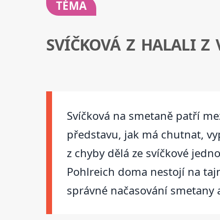
TÉMA
SVÍČKOVÁ Z HALALI Z
Svíčková na smetaně patří mez
představu, jak má chutnat, vy
z chyby dělá ze svíčkové jedno
Pohlreich doma nestojí na taj
správné načasování smetany a 