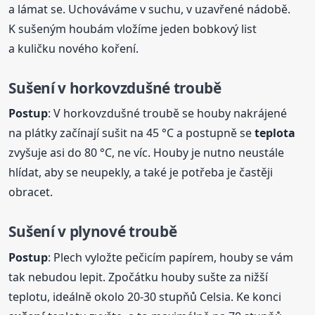
a lámat se. Uchováváme v suchu, v uzavřené nádobě.
K sušeným houbám vložíme jeden bobkový list
a kuličku nového koření.
Sušení
v horkovzdušné troubě
Postup
: V horkovzdušné troubě se houby nakrájené
na plátky začínají sušit na 45 °C a postupně se
teplota
zvyšuje asi do 80 °C, ne víc. Houby je nutno neustále
hlídat, aby se neupekly, a také je potřeba je častěji
obracet.
Sušení
v plynové troubě
Postup
: Plech vyložte pečicím papírem, houby se vám
tak nebudou lepit. Zpočátku houby sušte za nižší
teplotu, ideálně okolo 20-30 stupňů Celsia. Ke konci