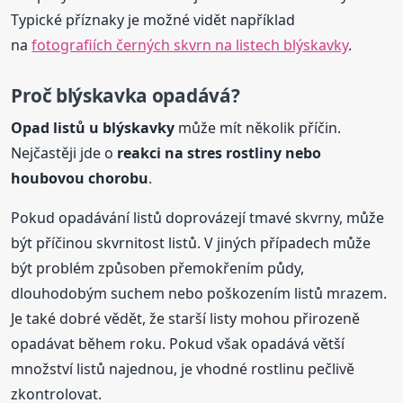
Typické příznaky je možné vidět například
na
fotografiích černých skvrn na listech blýskavky
.
Proč blýskavka opadává?
Opad listů u blýskavky
může mít několik příčin.
Nejčastěji jde o
reakci na stres rostliny nebo
houbovou chorobu
.
Pokud opadávání listů doprovázejí tmavé skvrny, může
být příčinou skvrnitost listů. V jiných případech může
být problém způsoben přemokřením půdy,
dlouhodobým suchem nebo poškozením listů mrazem.
Je také dobré vědět, že starší listy mohou přirozeně
opadávat během roku. Pokud však opadává větší
množství listů najednou, je vhodné rostlinu pečlivě
zkontrolovat.