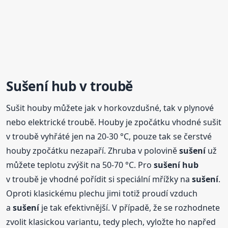
Sušení
hub
v troubě
Sušit houby můžete jak v horkovzdušné, tak v plynové
nebo elektrické troubě. Houby je zpočátku vhodné sušit
v troubě vyhřáté jen na 20-30 °C, pouze tak se čerstvé
houby zpočátku nezapaří. Zhruba v polovině
sušení
už
můžete teplotu zvýšit na 50-70 °C. Pro
sušení
hub
v troubě je vhodné pořídit si speciální mřížky na
sušení
.
Oproti klasickému plechu jimi totiž proudí vzduch
a
sušení
je tak efektivnější. V případě, že se rozhodnete
zvolit klasickou variantu, tedy plech, vyložte ho napřed