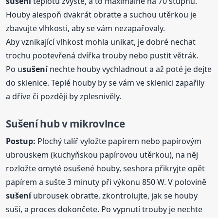
sušení
teplotu zvyšte, a to maximálně na 70 stupňů.
Houby alespoň dvakrát obraťte a suchou utěrkou je
zbavujte vlhkosti, aby se vám nezapařovaly.
Aby vznikající vlhkost mohla unikat, je dobré nechat
trochu pootevřená dvířka trouby nebo pustit větrák.
Po u
sušení
nechte houby vychladnout a až poté je dejte
do sklenice. Teplé houby by se vám ve sklenici zapařily
a dříve či později by zplesnivěly.
Sušení
hub
v mikrovlnce
Postup:
Plochý talíř vyložte papírem nebo papírovým
ubrouskem (kuchyňskou papírovou utěrkou), na něj
rozložte omyté osušené houby, seshora přikryjte opět
papírem a sušte 3 minuty při výkonu 850 W. V polovině
sušení
ubrousek obraťte, zkontrolujte, jak se houby
suší, a proces dokončete. Po vypnutí trouby je nechte