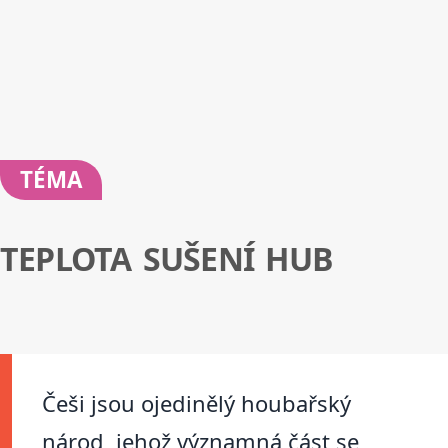
TÉMA
TEPLOTA SUŠENÍ HUB
Češi jsou ojedinělý houbařský
národ, jehož významná část se