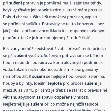
při
sušení
potravin je poměrně malá, zejména tehdy,
když využíváte jen tepelné zdroje, které máte po ruce.
Pokud chcete sušit větší množství potravin, vyplatí
se pořídit si sušičku. Potraviny se takto konzervují bez
jakýchkoliv přísad (v protikladu ke koupeným sušeným
plodům), takže je konzumujeme přírodně čisté.
Bez vody nemůže existovat život – přesně tento princip
se při
sušení
využívá. Sušeným potravinám se během
hodin nebo dní odebírá za kontrolovaných podmínek
voda, takže v nich nakonec žádné mikroorganismy
nemohou žít. K
sušení
se nejlépe hodí ovoce, zelenina,
houby a bylinky. Ideální
teplota
pro proces
sušení
je
mezi 30 až 70 °C, přičemž je třeba se starat o pravidelné
větrání, abychom se zbavili odpařené vlhkosti.
Nejšetrnější je
sušení
při co možná nejnižší teplotě,
protože pak zůstanou zachovány důležité živiny. Čím je