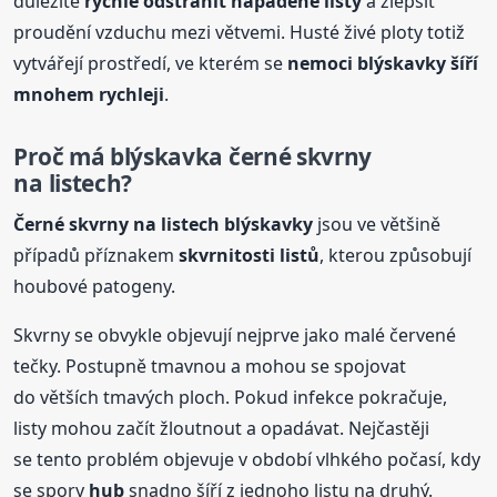
důležité
rychle odstranit napadené listy
a zlepšit
proudění vzduchu mezi větvemi. Husté živé ploty totiž
vytvářejí prostředí, ve kterém se
nemoci blýskavky šíří
mnohem rychleji
.
Proč má blýskavka černé skvrny
na listech?
Černé skvrny na listech blýskavky
jsou ve většině
případů příznakem
skvrnitosti listů
, kterou způsobují
houbové patogeny.
Skvrny se obvykle objevují nejprve jako malé červené
tečky. Postupně tmavnou a mohou se spojovat
do větších tmavých ploch. Pokud infekce pokračuje,
listy mohou začít žloutnout a opadávat. Nejčastěji
se tento problém objevuje v období vlhkého počasí, kdy
se spory
hub
snadno šíří z jednoho listu na druhý.