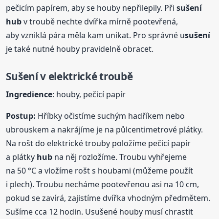
pečicím papírem, aby se houby nepřilepily. Při
sušení
hub
v troubě nechte dvířka mírně pootevřená,
aby vzniklá pára měla kam unikat. Pro správné u
sušení
je také nutné houby pravidelně obracet.
Sušení
v elektrické troubě
Ingredience
: houby, pečicí papír
Postup:
Hříbky očistíme suchým hadříkem nebo
ubrouskem a nakrájíme je na půlcentimetrové plátky.
Na rošt do elektrické trouby položíme pečicí papír
a plátky
hub
na něj rozložíme. Troubu vyhřejeme
na 50 °C a vložíme rošt s houbami (můžeme použít
i plech). Troubu necháme pootevřenou asi na 10 cm,
pokud se zavírá, zajistíme dvířka vhodným předmětem.
Sušíme cca 12 hodin. Usušené houby musí chrastit