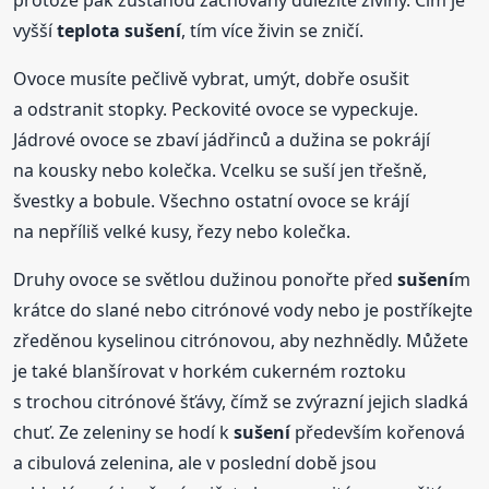
vyšší
teplota
sušení
, tím více živin se zničí.
Ovoce musíte pečlivě vybrat, umýt, dobře osušit
a odstranit stopky. Peckovité ovoce se vypeckuje.
Jádrové ovoce se zbaví jádřinců a dužina se pokrájí
na kousky nebo kolečka. Vcelku se suší jen třešně,
švestky a bobule. Všechno ostatní ovoce se krájí
na nepříliš velké kusy, řezy nebo kolečka.
Druhy ovoce se světlou dužinou ponořte před
sušení
m
krátce do slané nebo citrónové vody nebo je postříkejte
zředěnou kyselinou citrónovou, aby nezhnědly. Můžete
je také blanšírovat v horkém cukerném roztoku
s trochou citrónové šťávy, čímž se zvýrazní jejich sladká
chuť. Ze zeleniny se hodí k
sušení
především kořenová
a cibulová zelenina, ale v poslední době jsou