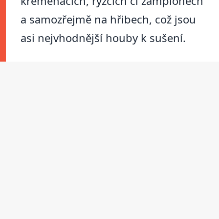
křemenáčích, ryzcích či žampionech
a samozřejmě na hřibech, což jsou
asi nejvhodnější houby k sušení.