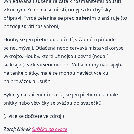
vyhledávaná i sušená rajčata k rozmanitému použití
v kuchyni. Zelenina se očistí, umyje a kuchyňsky
připraví. Tvrdá zelenina se před
sušení
m blanšíruje (to
později zkrátí čas vaření).
Houby se jen přeberou a očistí, v žádném případě
se neumývají. Otlačená nebo červavá místa velkoryse
vykrojte. Houby, které už nejsou pevné (nedají
se krájet), se k
sušení
nehodí. Větší houby nakrájejte
na tenké plátky, malé se mohou navléct vcelku
na provázek a usušit.
Bylinky na kořenění i na čaj se jen přeberou a malé
snítky nebo větvičky se svážou do svazečků.
(...více se dočtete ve zdroji)
Zdroj: článek
Sušička na ovoce