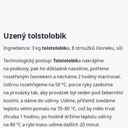
Uzený
tolstolobik
Ingredience: 3 kg
tolstolobik
a, 8 stroužků česneku, sůl
Technologický postup:
Tolstolobik
a nakrájíme
na podkovy, pak ho důkladně nasolíme, potřeme
rozetřeným česnekem a necháme 2 hodiny marinovat.
Udírnu rozehřejeme na 50 °C, porce ryby zavěsíme
na provázky tak, aby provázek byl veden pod žeberními
kostmi, a dáme do udírny. Udíme, přičemž zvedáme
teplotu velmi pomalu na 70–80 °C, což by mělo trvat
zhruba 1 hodinu, po hodině držíme teplotu udírny
na 80 °C a rybí maso udíme dalších 20 minut.