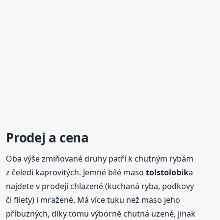
Prodej a cena
Oba výše zmiňované druhy patří k chutným rybám
z čeledi kaprovitých. Jemné bílé maso
tolstolobik
a
najdete v prodeji chlazené (kuchaná ryba, podkovy
či filety) i mražené. Má více tuku než maso jeho
příbuzných, díky tomu výborně chutná uzené, jinak