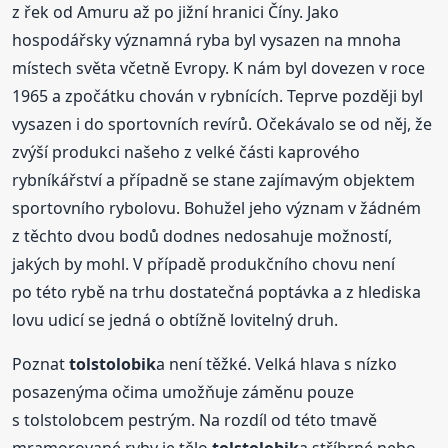
z řek od Amuru až po jižní hranici Číny. Jako
hospodářsky významná ryba byl vysazen na mnoha
místech světa včetně Evropy. K nám byl dovezen v roce
1965 a zpočátku chován v rybnících. Teprve později byl
vysazen i do sportovních revírů. Očekávalo se od něj, že
zvýší produkci našeho z velké části kaprového
rybníkářství a případně se stane zajímavým objektem
sportovního rybolovu. Bohužel jeho význam v žádném
z těchto dvou bodů dodnes nedosahuje možností,
jakých by mohl. V případě produkčního chovu není
po této rybě na trhu dostatečná poptávka a z hlediska
lovu udicí se jedná o obtížně lovitelný druh.
Poznat
tolstolobik
a není těžké. Velká hlava s nízko
posazenýma očima umožňuje záměnu pouze
s tolstolobcem pestrým. Na rozdíl od této tmavě