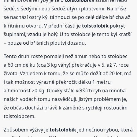
mramorované ryby je tělo
tolstolobik
a stříbrné nebo
šedé, s šedými nebo šedožlutými ploutvemi. Na břiše
se nachází ostrý kýl táhnoucí se po celé délce břicha až
k řitnímu otvoru. V přední části je
tolstolobik
pokryt
šupinami, vzadu je holý. U tolstolobce je tento kýl kratší
– pouze od břišních ploutví dozadu.
Tento druh roste pomaleji než amur nebo tolstolobec
a 60 cm délku (cca 3 kg váhy) překračuje v 5. až 7. roce
života. Vzhledem k tomu, že se může dožít až 20 let, má
i tak možnost výrazně překročit délku 1 metru
a hmotnost 20 kg. Úlovky stále větších ryb na mnoha
našich vodách tomu nasvědčují. Jistým problémem je,
že občas dochází právě k záměně s rychleji rostoucím
tolstolobcem.
Způsobem výživy je
tolstolobik
jedinečnou rybou, která