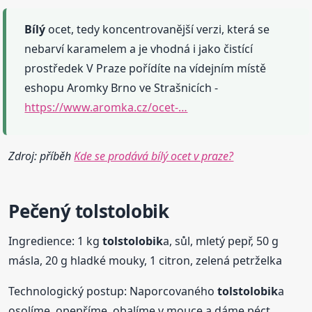
Bílý
ocet, tedy koncentrovanější verzi, která se
nebarví karamelem a je vhodná i jako čistící
prostředek V Praze pořídíte na vídejním místě
eshopu Aromky Brno ve Strašnicích -
https://www.aromka.cz/ocet-…
Zdroj: příběh
Kde se prodává bílý ocet v praze?
Pečený
tolstolobik
Ingredience: 1 kg
tolstolobik
a, sůl, mletý pepř, 50 g
másla, 20 g hladké mouky, 1 citron, zelená petrželka
Technologický postup: Naporcovaného
tolstolobik
a
osolíme, opepříme, obalíme v mouce a dáme péct