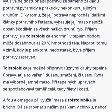
využívá nejdostupnější potravu ze samého základu
potravní pyramidy a prakticky nekonkuruje jiným
druhům. Díky tomu, že její potrava neprochází dalšími
články potravního řetězce, vykazuje její maso nejnižší
obsah škodlivin ze všech našich druhů ryb. Příjem
potravy je u
tolstolobik
a enormní, v teplém období
může dosáhnout až 20 % hmotnosti těla. Naproti tomu
v zimě, kdy je planktonu nedostatek, bývá příjem
potravy zastaven.
Tolstolobik
a je možné připravit různými druhy tepelné
úpravy, ať je to vaření, dušení, smažení, či uzení. Ryba
má výborné jemné maso. Při tepelných úpravách
se spotřebovává téměř celá, tedy filety i kosti.
Alfou a omegou při využití masa z
tolstolobik
a je
břicho. Dá se srovnat s naším pašíkem v chlívku, neboť