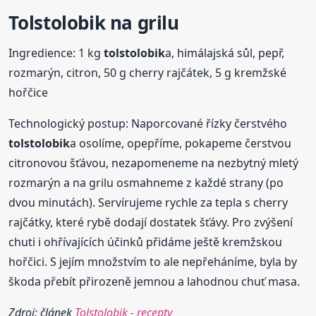
Tolstolobik
na grilu
Ingredience: 1 kg
tolstolobik
a, himálajská sůl, pepř,
rozmarýn, citron, 50 g cherry rajčátek, 5 g kremžské
hořčice
Technologický postup: Naporcované řízky čerstvého
tolstolobik
a osolíme, opepříme, pokapeme čerstvou
citronovou šťávou, nezapomeneme na nezbytný mletý
rozmarýn a na grilu osmahneme z každé strany (po
dvou minutách). Servírujeme rychle za tepla s cherry
rajčátky, které rybě dodají dostatek šťávy. Pro zvýšení
chuti i ohřívajících účinků přidáme ještě kremžskou
hořčici. S jejím množstvím to ale nepřeháníme, byla by
škoda přebít přirozeně jemnou a lahodnou chuť masa.
Zdroj: článek
Tolstolobik - recepty