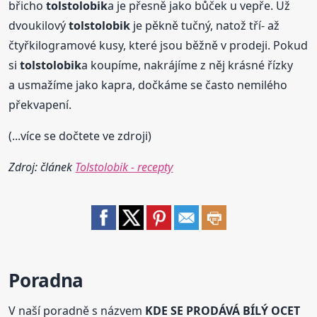
břicho
tolstolobik
a je přesně jako bůček u vepře. Už
dvoukilový
tolstolobik
je pěkně tučný, natož tří- až
čtyřkilogramové kusy, které jsou běžně v prodeji. Pokud
si
tolstolobik
a koupíme, nakrájíme z něj krásné řízky
a usmažíme jako kapra, dočkáme se často nemilého
překvapení.
(...více se dočtete ve zdroji)
Zdroj: článek
Tolstolobik - recepty
Poradna
V naší poradně s názvem
KDE SE PRODÁVÁ BÍLÝ OCET