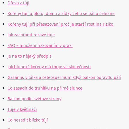
Dřevo z tújí
Kořeny tújí u plotu, domu a zídky čeho se bát a čeho ne
Kořeny tújí při přesazování proč je starší rostlina riziko
Jak zachránit rezavé túje
FAQ – množení řízkováním v praxi
Je na to nějaký předpis
Jak hluboké kořeny má thuje ve skutečnosti
Gazánie, vitálka a osteospermum když balkon opravdu pálí
Co zasadit do truhlíku na přímé slunce
Balkon podle světové strany
Túje v květináči
Co nesadit blízko tújí