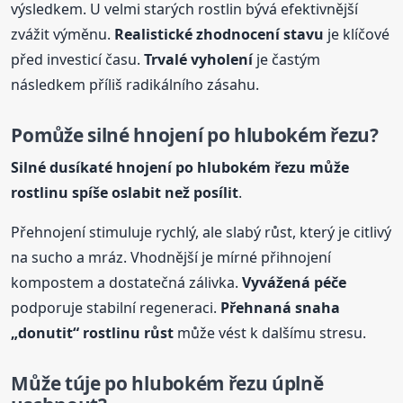
výsledkem. U velmi starých rostlin bývá efektivnější
zvážit výměnu.
Realistické zhodnocení stavu
je klíčové
před investicí času.
Trvalé vyholení
je častým
následkem příliš radikálního zásahu.
Pomůže silné hnojení po hlubokém řezu?
Silné dusíkaté hnojení po hlubokém řezu může
rostlinu spíše oslabit než posílit
.
Přehnojení stimuluje rychlý, ale slabý růst, který je citlivý
na sucho a mráz. Vhodnější je mírné přihnojení
kompostem a dostatečná zálivka.
Vyvážená péče
podporuje stabilní regeneraci.
Přehnaná snaha
„donutit“ rostlinu růst
může vést k dalšímu stresu.
Může
túje
po hlubokém řezu úplně