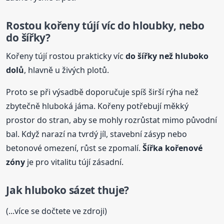
Rostou kořeny tújí víc do hloubky, nebo
do šířky?
Kořeny tújí rostou prakticky víc
do šířky než hluboko
dolů
, hlavně u živých plotů.
Proto se při výsadbě doporučuje spíš širší rýha než
zbytečně hluboká jáma. Kořeny potřebují měkký
prostor do stran, aby se mohly rozrůstat mimo původní
bal. Když narazí na tvrdý jíl, stavební zásyp nebo
betonové omezení, růst se zpomalí.
Šířka kořenové
zóny
je pro vitalitu tújí zásadní.
Jak hluboko sázet thuje?
(...více se dočtete ve zdroji)