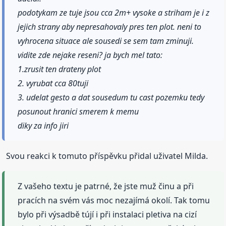
podotykam ze tuje jsou cca 2m+ vysoke a striham je i z
jejich strany aby nepresahovaly pres ten plot. neni to
vyhrocena situace ale sousedi se sem tam zminuji.
vidite zde nejake reseni? ja bych mel tato:
1.zrusit ten drateny plot
2. vyrubat cca 80tuji
3. udelat gesto a dat sousedum tu cast pozemku tedy
posunout hranici smerem k memu
diky za info jiri
Svou reakci k tomuto příspěvku přidal uživatel Milda.
Z vašeho textu je patrné, že jste muž činu a při
pracích na svém vás moc nezajímá okolí. Tak tomu
bylo při výsadbě tújí i při instalaci pletiva na cizí