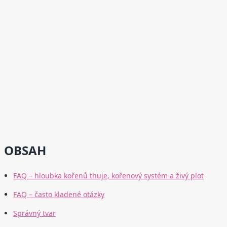
OBSAH
FAQ – hloubka kořenů thuje, kořenový systém a živý plot
FAQ – často kladené otázky
Správný tvar