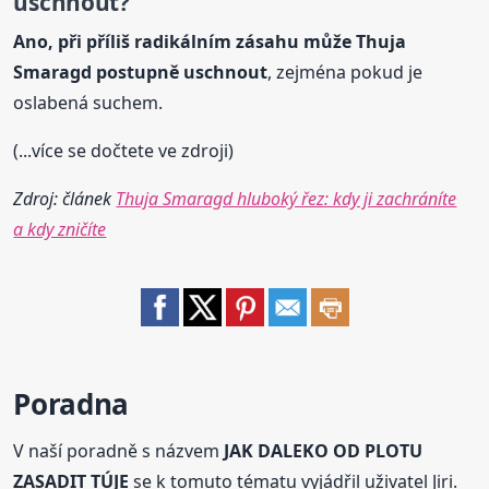
uschnout?
Ano, při příliš radikálním zásahu může Thuja
Smaragd postupně uschnout
, zejména pokud je
oslabená suchem.
(...více se dočtete ve zdroji)
Zdroj: článek
Thuja Smaragd hluboký řez: kdy ji zachráníte
a kdy zničíte
Poradna
V naší poradně s názvem
JAK DALEKO OD PLOTU
ZASADIT TÚJE
se k tomuto tématu vyjádřil uživatel Jiri.