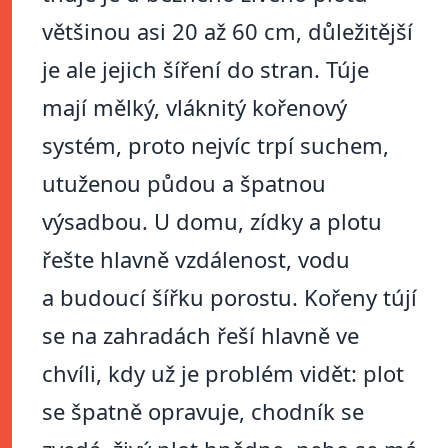
většinou asi 20 až 60 cm, důležitější
je ale jejich šíření do stran. Túje
mají mělký, vláknitý kořenový
systém, proto nejvíc trpí suchem,
utuženou půdou a špatnou
výsadbou. U domu, zídky a plotu
řešte hlavně vzdálenost, vodu
a budoucí šířku porostu. Kořeny tújí
se na zahradách řeší hlavně ve
chvíli, kdy už je problém vidět: plot
se špatně opravuje, chodník se