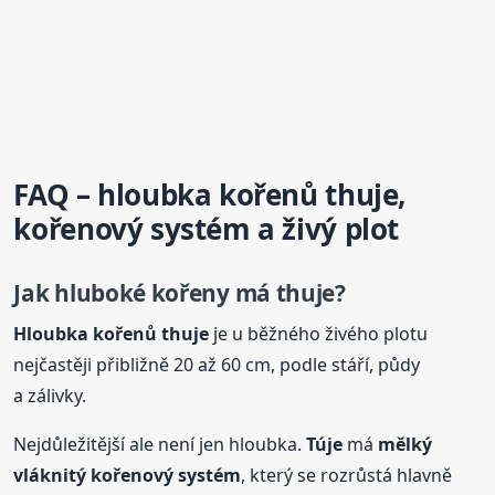
FAQ – hloubka kořenů thuje,
kořenový systém a živý plot
Jak hluboké kořeny má thuje?
Hloubka kořenů thuje
je u běžného živého plotu
nejčastěji přibližně 20 až 60 cm, podle stáří, půdy
a zálivky.
Nejdůležitější ale není jen hloubka.
Túje
má
mělký
vláknitý kořenový systém
, který se rozrůstá hlavně