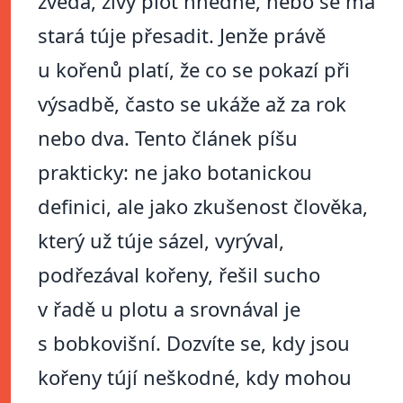
zvedá, živý plot hnědne, nebo se má
stará túje přesadit. Jenže právě
u kořenů platí, že co se pokazí při
výsadbě, často se ukáže až za rok
nebo dva. Tento článek píšu
prakticky: ne jako botanickou
definici, ale jako zkušenost člověka,
který už túje sázel, vyrýval,
podřezával kořeny, řešil sucho
v řadě u plotu a srovnával je
s bobkovišní. Dozvíte se, kdy jsou
kořeny tújí neškodné, kdy mohou