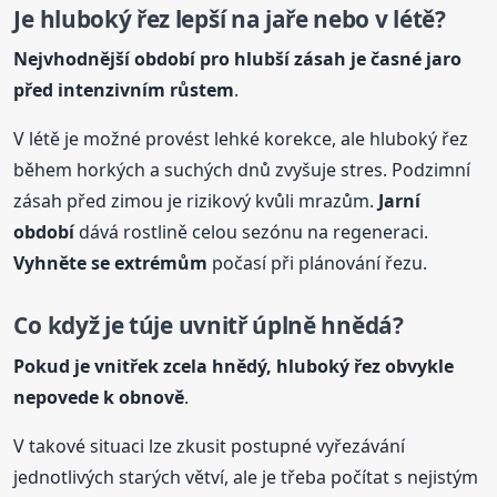
Je hluboký řez lepší na jaře nebo v létě?
Nejvhodnější období pro hlubší zásah je časné jaro
před intenzivním růstem
.
V létě je možné provést lehké korekce, ale hluboký řez
během horkých a suchých dnů zvyšuje stres. Podzimní
zásah před zimou je rizikový kvůli mrazům.
Jarní
období
dává rostlině celou sezónu na regeneraci.
Vyhněte se extrémům
počasí při plánování řezu.
Co když je
túje
uvnitř úplně hnědá?
Pokud je vnitřek zcela hnědý, hluboký řez obvykle
nepovede k obnově
.
V takové situaci lze zkusit postupné vyřezávání
jednotlivých starých větví, ale je třeba počítat s nejistým