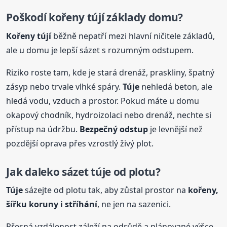
Poškodí kořeny tújí základy domu?
Kořeny tújí
běžně nepatří mezi hlavní ničitele základů,
ale u domu je lepší sázet s rozumným odstupem.
Riziko roste tam, kde je stará drenáž, praskliny, špatný
zásyp nebo trvale vlhké spáry.
Túje
nehledá beton, ale
hledá vodu, vzduch a prostor. Pokud máte u domu
okapový chodník, hydroizolaci nebo drenáž, nechte si
přístup na údržbu.
Bezpečný odstup
je levnější než
pozdější oprava přes vzrostlý živý plot.
Jak daleko sázet
túje
od plotu?
Túje
sázejte od plotu tak, aby zůstal prostor na
kořeny,
šířku koruny i stříhání
, ne jen na sazenici.
Přesná vzdálenost záleží na odrůdě a plánované výšce,