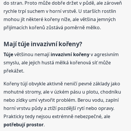
do stran. Proto může dobře držet v půdě, ale zároveň
rychle trpí suchem v horní vrstvě. U starších rostlin
mohou jít některé kořeny níže, ale většina jemných
přijímacích kořenů zůstává poměrně mělko.
Mají
túje
invazivní kořeny?
Túje
většinou nemají
invazivní kořeny
v agresivním
smyslu, ale jejich hustá mělká kořenová síť může
překážet.
Kořeny tújí obvykle aktivně neničí pevné základy jako
mohutné stromy, ale v úzkém pásu u plotu, chodníku
nebo zídky umí vytvořit problém. Berou vodu, zaplní
horní vrstvu půdy a ztíží pozdější rytí nebo opravy.
Prakticky tedy nejsou extrémně nebezpečné, ale
potřebují prostor
.