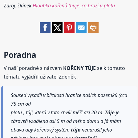
Zdroj: článek
Hloubka kořenů thuje: co hrozí u plotu
Poradna
V naší poradně s názvem
KOŘENY TÚJE
se k tomuto
tématu vyjádřil uživatel Zdeněk .
Soused vysadil v blízkosti hranice našich pozemků (cca
75 cm od
plotu ) túji, která v tuto chvíli měří asi 20 m.
Túje
je
zároveň vzdálena asi 5 m od mého domu a já mám
obavu aby kořenový systém
túje
nenarušil jeho