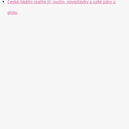
Česká lokální realita jíl, sucho, novostavby a úzké pásy u
plotu