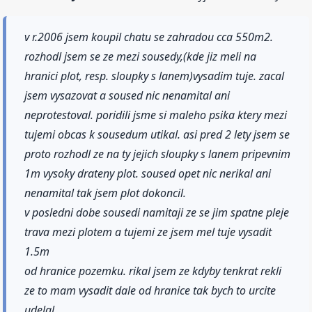
v r.2006 jsem koupil chatu se zahradou cca 550m2.
rozhodl jsem se ze mezi sousedy,(kde jiz meli na
hranici plot, resp. sloupky s lanem)vysadim tuje. zacal
jsem vysazovat a soused nic nenamital ani
neprotestoval. poridili jsme si maleho psika ktery mezi
tujemi obcas k sousedum utikal. asi pred 2 lety jsem se
proto rozhodl ze na ty jejich sloupky s lanem pripevnim
1m vysoky drateny plot. soused opet nic nerikal ani
nenamital tak jsem plot dokoncil.
v posledni dobe sousedi namitaji ze se jim spatne pleje
trava mezi plotem a tujemi ze jsem mel tuje vysadit
1.5m
od hranice pozemku. rikal jsem ze kdyby tenkrat rekli
ze to mam vysadit dale od hranice tak bych to urcite
udelal.