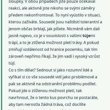
sloupky. V obou případech jste pouze očekával
reakci, ale aktivně jste nikoho se svými záměry
předem nekonfrontoval. To nyní vyústilo v situaci,
kterou zažíváte. Sousedé jsou naštěstí tolerantní a
jenom občas brblají, jak píšete. Nicméně vám dali
jasně najevo, co je v souvislosti s vašimi
túje
mi
trápí, a to je ztížená možnost pletí trávy. A pokud
zmiňují vzdálenost od hranice pozemku, tak tím
zároveň nepřímo říkají, že jim vadí i vysoký vzrůst
tújí.
Co s tím dělat? Sednout si jako rozumní lidé a
vyříkat si co vše sousedé vidí jako problémové a
pak se aktivně na odstranění problému podílet.
Pokud jde o ztíženou možnost pletí, tak
navrhnout, že o tento kus povrchu se postaráte,
aby tam nerostla žádná tráva, což docílíte