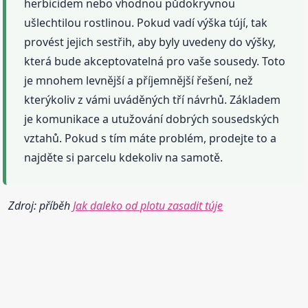
herbicidem nebo vhodnou půdokryvnou
ušlechtilou rostlinou. Pokud vadí výška tújí, tak
provést jejich sestřih, aby byly uvedeny do výšky,
která bude akceptovatelná pro vaše sousedy. Toto
je mnohem levnější a příjemnější řešení, než
kterýkoliv z vámi uváděných tří návrhů. Základem
je komunikace a utužování dobrých sousedských
vztahů. Pokud s tím máte problém, prodejte to a
najděte si parcelu kdekoliv na samotě.
Zdroj: příběh
Jak daleko od plotu zasadit túje