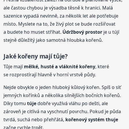
ale častou chybou je výsadba těsně k hranici. Malá
sazenice vypadá nevinně, za několik let ale potřebuje
místo. Myslete na to, že živý plot se bude rozšiřovat
a budete ho muset stříhat.
Údržbový prostor
je u tújí
stejně důležitý jako samotná hloubka kořenů.
Jaké kořeny mají tůje?
Tůje mají
mělké, husté a vláknité kořeny
, které
se rozprostírají hlavně v horní vrstvě půdy.
Nejde obvykle o jeden hluboký kůlový kořen. Spíš o síť
jemných kořínků a několika silnějších bočních kořenů.
Díky tomu
túje
dobře využívá vláhu po dešti, ale
zároveň je citlivá na vyschnutí povrchu. Pokud je půda
tvrdá, suchá nebo přehřátá,
kořenový systém thuje
začne rychle trpět.