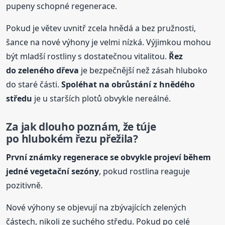
pupeny schopné regenerace.
Pokud je větev uvnitř zcela hnědá a bez pružnosti,
šance na nové výhony je velmi nízká. Výjimkou mohou
být mladší rostliny s dostatečnou vitalitou.
Řez
do zeleného dřeva
je bezpečnější než zásah hluboko
do staré části.
Spoléhat na obrůstání z hnědého
středu
je u starších plotů obvykle nereálné.
Za jak dlouho poznám, že
túje
po hlubokém řezu přežila?
První známky regenerace se obvykle projeví během
jedné vegetační sezóny
, pokud rostlina reaguje
pozitivně.
Nové výhony se objevují na zbývajících zelených
částech, nikoli ze suchého středu. Pokud po celé