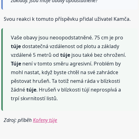
základy. Jsou moje obavy opodstatněné?
Svou reakci k tomuto příspěvku přidal uživatel Kamča.
Vaše obavy jsou neoopodstatněné. 75 cm je pro
túje
dostatečná vzdálenost od plotu a základy
vzdálené 5 metrů od
túje
jsou také bez ohrožení.
Túje
není v tomto směru agresivní. Problém by
mohl nastat, když byste chtěl na své zahrádce
pěstovat hrušeň. Ta totiž nemá ráda v blízkosti
žádné
túje
. Hrušeň v blízkosti tújí neprospívá a
trpí skvrnitostí listů.
Zdroj: příběh
Kořeny túje