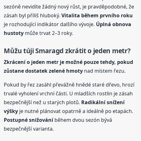
sezóně nevidíte žádný nový růst, je pravděpodobné, že
zásah byl příliš hluboký.
Vitalita během prvního roku
je rozhodující indikátor dalšího vývoje.
Úplná obnova
hustoty
může trvat 2–3 roky.
Můžu túji Smaragd zkrátit o jeden metr?
Zkrácení o jeden metr je možné pouze tehdy, pokud
zůstane dostatek zelené hmoty
nad místem řezu.
Pokud by řez zasáhl převážně hnědé staré dřevo, hrozí
trvalé vyholení vrchní části. U mladších rostlin je zásah
bezpečnější než u starých plotů.
Radikální snížení
výšky
je nutné plánovat opatrně a ideálně po etapách.
Postupné snižování
během dvou sezón bývá
bezpečnější varianta.