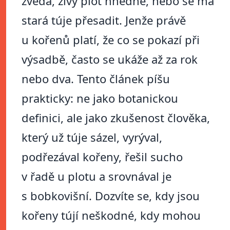
zvedá, živý plot hnědne, nebo se má
stará túje přesadit. Jenže právě
u kořenů platí, že co se pokazí při
výsadbě, často se ukáže až za rok
nebo dva. Tento článek píšu
prakticky: ne jako botanickou
definici, ale jako zkušenost člověka,
který už túje sázel, vyrýval,
podřezával kořeny, řešil sucho
v řadě u plotu a srovnával je
s bobkovišní. Dozvíte se, kdy jsou
kořeny tújí neškodné, kdy mohou