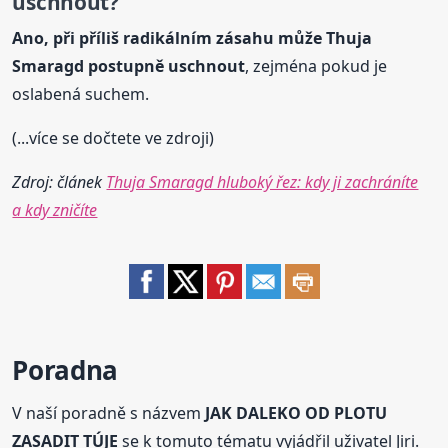
uschnout?
Ano, při příliš radikálním zásahu může Thuja
Smaragd postupně uschnout
, zejména pokud je
oslabená suchem.
(...více se dočtete ve zdroji)
Zdroj: článek
Thuja Smaragd hluboký řez: kdy ji zachráníte
a kdy zničíte
Poradna
V naší poradně s názvem
JAK DALEKO OD PLOTU
ZASADIT TÚJE
se k tomuto tématu vyjádřil uživatel Jiri.