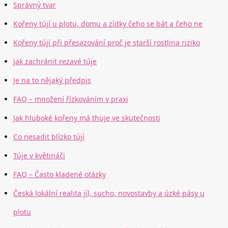
Správný tvar
Kořeny tújí u plotu, domu a zídky čeho se bát a čeho ne
Kořeny tújí při přesazování proč je starší rostlina riziko
Jak zachránit rezavé túje
Je na to nějaký předpis
FAQ – množení řízkováním v praxi
Jak hluboké kořeny má thuje ve skutečnosti
Co nesadit blízko tújí
Túje v květináči
FAQ – Často kladené otázky
Česká lokální realita jíl, sucho, novostavby a úzké pásy u
plotu