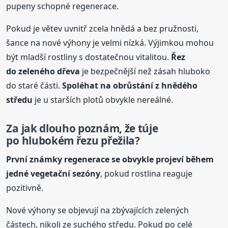
pupeny schopné regenerace.
Pokud je větev uvnitř zcela hnědá a bez pružnosti,
šance na nové výhony je velmi nízká. Výjimkou mohou
být mladší rostliny s dostatečnou vitalitou.
Řez
do zeleného dřeva
je bezpečnější než zásah hluboko
do staré části.
Spoléhat na obrůstání z hnědého
středu
je u starších plotů obvykle nereálné.
Za jak dlouho poznám, že túje
po hlubokém řezu přežila?
První známky regenerace se obvykle projeví během
jedné vegetační sezóny
, pokud rostlina reaguje
pozitivně.
Nové výhony se objevují na zbývajících zelených
částech, nikoli ze suchého středu. Pokud po celé