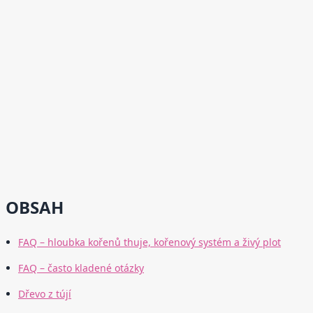
OBSAH
FAQ – hloubka kořenů thuje, kořenový systém a živý plot
FAQ – často kladené otázky
Dřevo z tújí