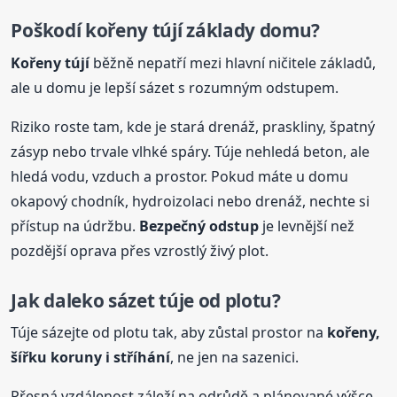
Poškodí kořeny tújí základy domu?
Kořeny tújí
běžně nepatří mezi hlavní ničitele základů,
ale u domu je lepší sázet s rozumným odstupem.
Riziko roste tam, kde je stará drenáž, praskliny, špatný
zásyp nebo trvale vlhké spáry. Túje nehledá beton, ale
hledá vodu, vzduch a prostor. Pokud máte u domu
okapový chodník, hydroizolaci nebo drenáž, nechte si
přístup na údržbu.
Bezpečný odstup
je levnější než
pozdější oprava přes vzrostlý živý plot.
Jak daleko sázet túje od plotu?
Túje sázejte od plotu tak, aby zůstal prostor na
kořeny,
šířku koruny i stříhání
, ne jen na sazenici.
Přesná vzdálenost záleží na odrůdě a plánované výšce,