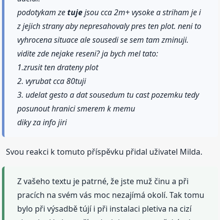
podotykam ze
tuje
jsou cca 2m+ vysoke a striham je i
z jejich strany aby nepresahovaly pres ten plot. neni to
vyhrocena situace ale sousedi se sem tam zminuji.
vidite zde nejake reseni? ja bych mel tato:
1.zrusit ten drateny plot
2. vyrubat cca 80tuji
3. udelat gesto a dat sousedum tu cast pozemku tedy
posunout hranici smerem k memu
diky za info jiri
Svou reakci k tomuto příspěvku přidal uživatel Milda.
Z vašeho textu je patrné, že jste muž činu a při
pracích na svém vás moc nezajímá okolí. Tak tomu
bylo při výsadbě tújí i při instalaci pletiva na cizí