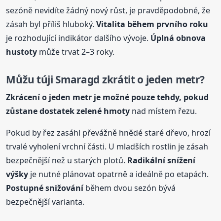
sezóně nevidíte žádný nový růst, je pravděpodobné, že
zásah byl příliš hluboký.
Vitalita během prvního roku
je rozhodující indikátor dalšího vývoje.
Úplná obnova
hustoty
může trvat 2–3 roky.
Můžu túji Smaragd zkrátit o jeden metr?
Zkrácení o jeden metr je možné pouze tehdy, pokud
zůstane dostatek zelené hmoty
nad místem řezu.
Pokud by řez zasáhl převážně hnědé staré dřevo, hrozí
trvalé vyholení vrchní části. U mladších rostlin je zásah
bezpečnější než u starých plotů.
Radikální snížení
výšky
je nutné plánovat opatrně a ideálně po etapách.
Postupné snižování
během dvou sezón bývá
bezpečnější varianta.