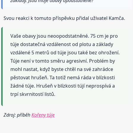
základy. Jsou moje obavy opodstatněné?
Svou reakci k tomuto příspěvku přidal uživatel Kamča.
Vaše obavy jsou neoopodstatněné. 75 cm je pro
túje dostatečná vzdálenost od plotu a základy
vzdálené 5 metrů od túje jsou také bez ohrožení.
Túje není v tomto směru agresivní. Problém by
mohl nastat, když byste chtěl na své zahrádce
pěstovat hrušeň. Ta totiž nemá ráda v blízkosti
žádné túje. Hrušeň v blízkosti tújí neprospívá a
trpí skvrnitostí listů.
Zdroj: příběh
Kořeny túje