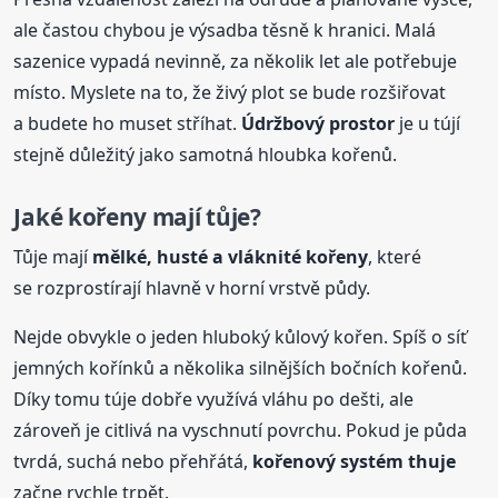
ale častou chybou je výsadba těsně k hranici. Malá
sazenice vypadá nevinně, za několik let ale potřebuje
místo. Myslete na to, že živý plot se bude rozšiřovat
a budete ho muset stříhat.
Údržbový prostor
je u tújí
stejně důležitý jako samotná hloubka kořenů.
Jaké kořeny mají tůje?
Tůje mají
mělké, husté a vláknité kořeny
, které
se rozprostírají hlavně v horní vrstvě půdy.
Nejde obvykle o jeden hluboký kůlový kořen. Spíš o síť
jemných kořínků a několika silnějších bočních kořenů.
Díky tomu túje dobře využívá vláhu po dešti, ale
zároveň je citlivá na vyschnutí povrchu. Pokud je půda
tvrdá, suchá nebo přehřátá,
kořenový systém thuje
začne rychle trpět.