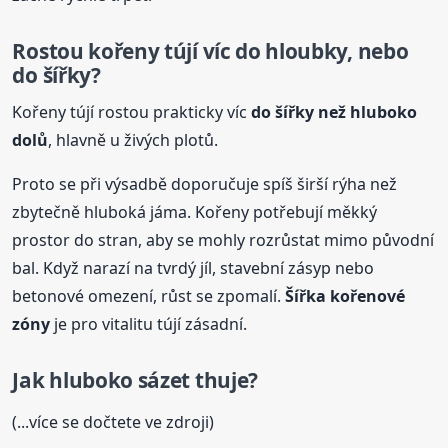
Rostou kořeny tújí víc do hloubky, nebo
do šířky?
Kořeny tújí rostou prakticky víc
do šířky než hluboko
dolů
, hlavně u živých plotů.
Proto se při výsadbě doporučuje spíš širší rýha než
zbytečně hluboká jáma. Kořeny potřebují měkký
prostor do stran, aby se mohly rozrůstat mimo původní
bal. Když narazí na tvrdý jíl, stavební zásyp nebo
betonové omezení, růst se zpomalí.
Šířka kořenové
zóny
je pro vitalitu tújí zásadní.
Jak hluboko sázet thuje?
(...více se dočtete ve zdroji)