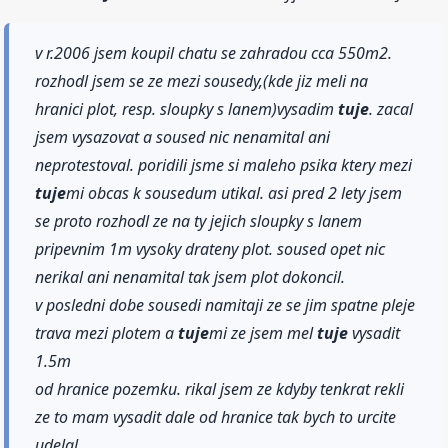
v r.2006 jsem koupil chatu se zahradou cca 550m2.
rozhodl jsem se ze mezi sousedy,(kde jiz meli na
hranici plot, resp. sloupky s lanem)vysadim
tuje
. zacal
jsem vysazovat a soused nic nenamital ani
neprotestoval. poridili jsme si maleho psika ktery mezi
tuje
mi obcas k sousedum utikal. asi pred 2 lety jsem
se proto rozhodl ze na ty jejich sloupky s lanem
pripevnim 1m vysoky drateny plot. soused opet nic
nerikal ani nenamital tak jsem plot dokoncil.
v posledni dobe sousedi namitaji ze se jim spatne pleje
trava mezi plotem a
tuje
mi ze jsem mel
tuje
vysadit
1.5m
od hranice pozemku. rikal jsem ze kdyby tenkrat rekli
ze to mam vysadit dale od hranice tak bych to urcite
udelal.