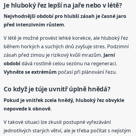
Je hluboký řez lepší na jaře nebo v létě?
Nejvhodnější období pro hlubší zásah je časné jaro
před intenzivním růstem
.
V létě je možné provést lehké korekce, ale hluboký řez
během horkých a suchých dnů zvyšuje stres. Podzimní
zásah před zimou je rizikový kvůli mrazům.
Jarní
období
dává rostlině celou sezónu na regeneraci.
Vyhněte se extrémům
počasí při plánování řezu.
Co když je túje uvnitř úplně hnědá?
Pokud je vnitřek zcela hnědý, hluboký řez obvykle
nepovede k obnově
.
V takové situaci lze zkusit postupné vyřezávání
jednotlivých starých větví, ale je třeba počítat s nejistým