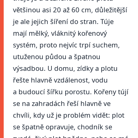
většinou asi 20 až 60 cm, důležitější
je ale jejich šíření do stran. Túje
mají mělký, vláknitý kořenový
systém, proto nejvíc trpí suchem,
utuženou půdou a špatnou
výsadbou. U domu, zídky a plotu
řešte hlavně vzdálenost, vodu
a budoucí šířku porostu. Kořeny tújí
se na zahradách řeší hlavně ve
chvíli, kdy už je problém vidět: plot
se špatně opravuje, chodník se