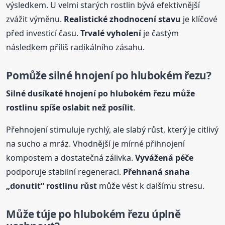
výsledkem. U velmi starých rostlin bývá efektivnější
zvážit výměnu.
Realistické zhodnocení stavu
je klíčové
před investicí času.
Trvalé vyholení
je častým
následkem příliš radikálního zásahu.
Pomůže silné hnojení po hlubokém řezu?
Silné dusíkaté hnojení po hlubokém řezu může
rostlinu spíše oslabit než posílit
.
Přehnojení stimuluje rychlý, ale slabý růst, který je citlivý
na sucho a mráz. Vhodnější je mírné přihnojení
kompostem a dostatečná zálivka.
Vyvážená péče
podporuje stabilní regeneraci.
Přehnaná snaha
„donutit“ rostlinu růst
může vést k dalšímu stresu.
Může túje po hlubokém řezu úplně