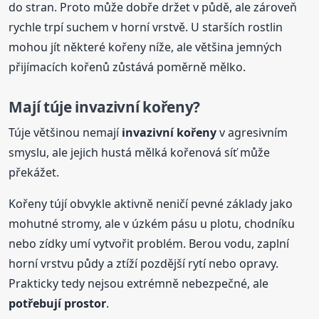
do stran. Proto může dobře držet v půdě, ale zároveň
rychle trpí suchem v horní vrstvě. U starších rostlin
mohou jít některé kořeny níže, ale většina jemných
přijímacích kořenů zůstává poměrně mělko.
Mají túje invazivní kořeny?
Túje většinou nemají
invazivní kořeny
v agresivním
smyslu, ale jejich hustá mělká kořenová síť může
překážet.
Kořeny tújí obvykle aktivně neničí pevné základy jako
mohutné stromy, ale v úzkém pásu u plotu, chodníku
nebo zídky umí vytvořit problém. Berou vodu, zaplní
horní vrstvu půdy a ztíží pozdější rytí nebo opravy.
Prakticky tedy nejsou extrémně nebezpečné, ale
potřebují prostor
.