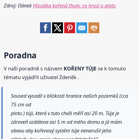
Zdroj: článek
Hloubka kořenů thuje: co hrozí u plotu
Poradna
V naší poradně s názvem
KOŘENY TÚJE
se k tomuto
tématu vyjádřil uživatel Zdeněk .
Soused vysadil v blízkosti hranice našich pozemků (cca
75 cm od
plotu ) túji, která v tuto chvíli měří asi 20 m. Túje je
zároveň vzdálena asi 5 m od mého domu a já mám
obavu aby kořenový systém túje nenarušil jeho