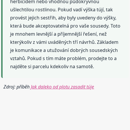
herbicidem nebo vhodnou půdokryvnou
ušlechtilou rostlinou. Pokud vadí výška tújí, tak
provést jejich sestřih, aby byly uvedeny do výšky,
která bude akceptovatelná pro vaše sousedy. Toto
je mnohem levnější a příjemnější řešení, než
kterýkoliv z vámi uváděných tří návrhů. Základem
je komunikace a utužování dobrých sousedských
vztahů. Pokud s tím máte problém, prodejte to a
najděte si parcelu kdekoliv na samotě.
Zdroj: příběh
Jak daleko od plotu zasadit túje