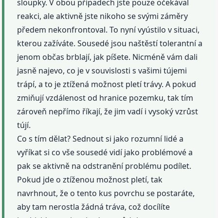
sloupky. V obou případech jste pouze očekával
reakci, ale aktivně jste nikoho se svými záměry
předem nekonfrontoval. To nyní vyústilo v situaci,
kterou zažíváte. Sousedé jsou naštěstí tolerantní a
jenom občas brblají, jak píšete. Nicméně vám dali
jasně najevo, co je v souvislosti s vašimi tújemi
trápí, a to je ztížená možnost pletí trávy. A pokud
zmiňují vzdálenost od hranice pozemku, tak tím
zároveň nepřímo říkají, že jim vadí i vysoký vzrůst
tújí.
Co s tím dělat? Sednout si jako rozumní lidé a
vyříkat si co vše sousedé vidí jako problémové a
pak se aktivně na odstranění problému podílet.
Pokud jde o ztíženou možnost pletí, tak
navrhnout, že o tento kus povrchu se postaráte,
aby tam nerostla žádná tráva, což docílíte