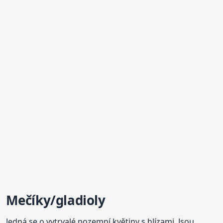
Mečíky/gladioly
Jedná se o vytrvalé pozemní květiny s hlízami. Jsou