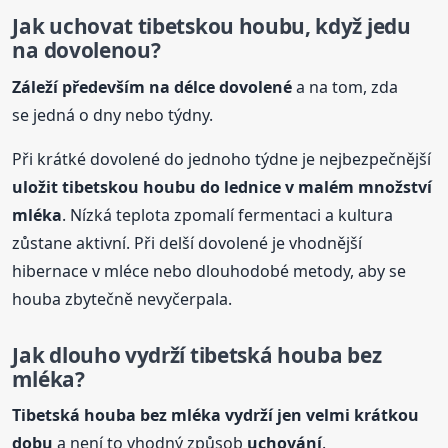
Jak uchovat tibetskou houbu, když jedu
na dovolenou?
Záleží především na délce dovolené
a na tom, zda
se jedná o dny nebo týdny.
Při krátké dovolené do jednoho týdne je nejbezpečnější
uložit tibetskou houbu do lednice v malém množství
mléka
. Nízká teplota zpomalí fermentaci a kultura
zůstane aktivní. Při delší dovolené je vhodnější
hibernace v mléce nebo dlouhodobé metody, aby se
houba zbytečně nevyčerpala.
Jak dlouho vydrží tibetská houba bez
mléka?
Tibetská houba bez mléka vydrží jen velmi krátkou
dobu
a není to vhodný způsob
uchování
.