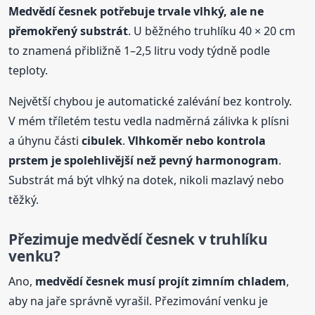
Medvědí česnek potřebuje trvale vlhký, ale ne
přemokřený substrát
. U běžného truhlíku 40 × 20 cm
to znamená přibližně 1–2,5 litru vody týdně podle
teploty.
Největší chybou je automatické zalévání bez kontroly.
V mém tříletém testu vedla nadměrná zálivka k plísni
a úhynu části
cibulek
.
Vlhkoměr nebo kontrola
prstem je spolehlivější než pevný harmonogram
.
Substrát má být vlhký na dotek, nikoli mazlavý nebo
těžký.
Přezimuje medvědí česnek v truhlíku
venku?
Ano,
medvědí česnek musí projít zimním chladem
,
aby na jaře správně vyrašil. Přezimování venku je