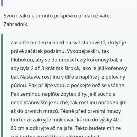
Svou reakci k tomuto příspěvku přidal uživatel
Zahradník.
Zasaďte hortenzii hned na své stanoviště, i když je
právě začátek podzimu. Vykopejte díru tak
hlubokou, aby se do ní vešel celý kořenový bal, a
aby byla 2 až 3 krát tak široká, jako je její kořenový
bal. Nastavte rostlinu v díře a naplňte ji z poloviny
půdou. Pak přilijte vodu a počkejte než se vsákne.
Pak zeminou naplňte zbytek díry. Je-li sucho a
nebo stanoviště je suché, tak rostlinu občas zalijte
až do prvních mrazů. Těsně před prvními mrazy
hortenzii zakryjte mulčovací kůrou do výšky 40 -
60 cm a odkryjte až na jaře. Takto budete mít ze
své hortenzie příští rok pěknou radost.