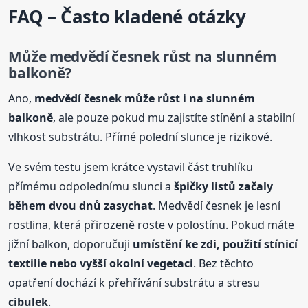
FAQ – Často kladené otázky
Může medvědí česnek růst na slunném
balkoně?
Ano,
medvědí česnek může růst i na slunném
balkoně
, ale pouze pokud mu zajistíte stínění a stabilní
vlhkost substrátu. Přímé polední slunce je rizikové.
Ve svém testu jsem krátce vystavil část truhlíku
přímému odpolednímu slunci a
špičky listů začaly
během dvou dnů zasychat
. Medvědí česnek je lesní
rostlina, která přirozeně roste v polostínu. Pokud máte
jižní balkon, doporučuji
umístění ke zdi, použití stínicí
textilie nebo vyšší okolní vegetaci
. Bez těchto
opatření dochází k přehřívání substrátu a stresu
cibulek
.