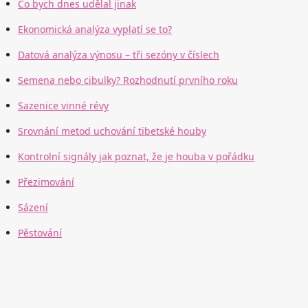
Co bych dnes udělal jinak
Ekonomická analýza vyplatí se to?
Datová analýza výnosu – tři sezóny v číslech
Semena nebo cibulky? Rozhodnutí prvního roku
Sazenice vinné révy
Srovnání metod uchování tibetské houby
Kontrolní signály jak poznat, že je houba v pořádku
Přezimování
Sázení
Pěstování