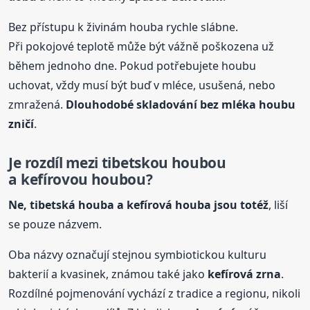
Bez přístupu k živinám houba rychle slábne.
Při pokojové teplotě může být vážně poškozena už
během jednoho dne. Pokud potřebujete houbu
uchovat, vždy musí být buď v mléce, usušená, nebo
zmražená.
Dlouhodobé skladování bez mléka houbu
zničí
.
Je rozdíl mezi tibetskou houbou
a kefírovou houbou?
Ne, tibetská houba a kefírová houba jsou totéž
, liší
se pouze názvem.
Oba názvy označují stejnou symbiotickou kulturu
bakterií a kvasinek, známou také jako
kefírová zrna
.
Rozdílné pojmenování vychází z tradice a regionu, nikoli