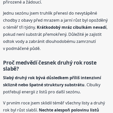
přirozené a žádoucí.
Jednu sezónu jsem truhlík přenesl do nevytápěné
chodby z obavy před mrazem a jarní růst byl opožděný
o téměř tři týdny.
Krátkodobý mráz cibulkám nevadí
,
pokud není substrát přemokřený. Důležité je zajistit
odtok vody a zabránit dlouhodobému zamrznutí
v podmáčené půdě.
Proč medvědí česnek druhý rok roste
slabě?
Slabý druhý rok bývá důsledkem příliš intenzivní
sklizně nebo špatné struktury substrátu
. Cibulky
potřebují energii z listů pro další sezónu.
V prvním roce jsem sklidil téměř všechny listy a druhý
rok byl růst slabší.
Nechte alespoň polovinu listů