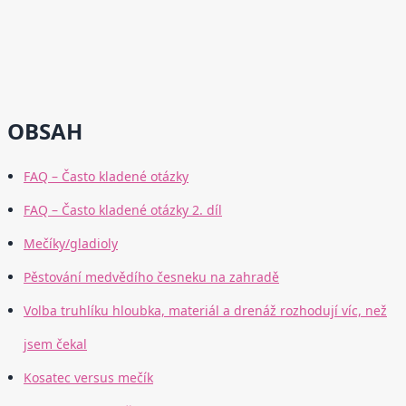
OBSAH
FAQ – Často kladené otázky
FAQ – Často kladené otázky 2. díl
Mečíky/gladioly
Pěstování medvědího česneku na zahradě
Volba truhlíku hloubka, materiál a drenáž rozhodují víc, než
jsem čekal
Kosatec versus mečík