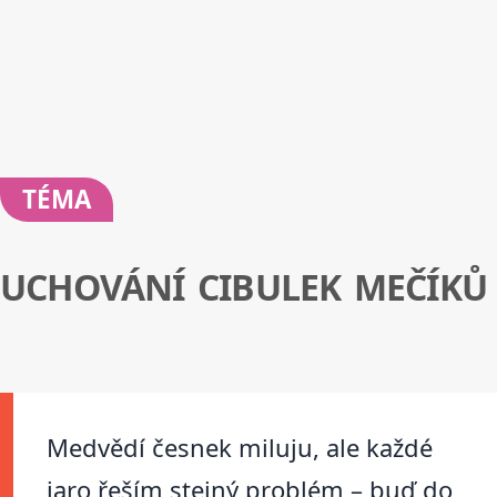
TÉMA
UCHOVÁNÍ CIBULEK MEČÍKŮ
Medvědí česnek miluju, ale každé
jaro řeším stejný problém – buď do