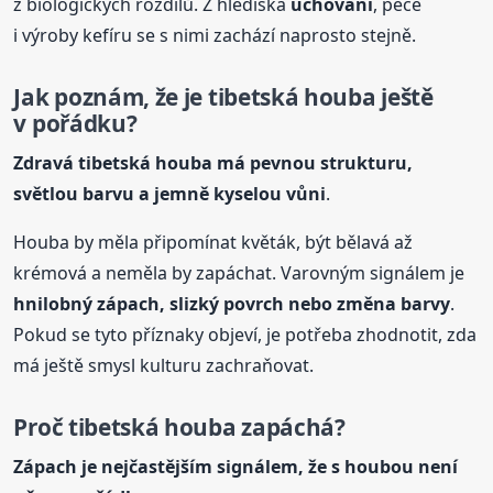
z biologických rozdílů. Z hlediska
uchování
, péče
i výroby kefíru se s nimi zachází naprosto stejně.
Jak poznám, že je tibetská houba ještě
v pořádku?
Zdravá tibetská houba má pevnou strukturu,
světlou barvu a jemně kyselou vůni
.
Houba by měla připomínat květák, být bělavá až
krémová a neměla by zapáchat. Varovným signálem je
hnilobný zápach, slizký povrch nebo změna barvy
.
Pokud se tyto příznaky objeví, je potřeba zhodnotit, zda
má ještě smysl kulturu zachraňovat.
Proč tibetská houba zapáchá?
Zápach je nejčastějším signálem, že s houbou není