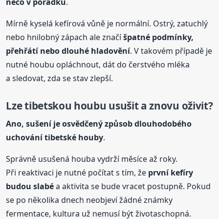
něco v pořádku
.
Mírně kyselá kefírová vůně je normální. Ostrý, zatuchlý
nebo hnilobný zápach ale značí
špatné podmínky,
přehřátí nebo dlouhé hladovění
. V takovém případě je
nutné houbu opláchnout, dát do čerstvého mléka
a sledovat, zda se stav zlepší.
Lze tibetskou houbu usušit a znovu oživit?
Ano, sušení je osvědčený způsob dlouhodobého
uchování
tibetské houby
.
Správně usušená houba vydrží měsíce až roky.
Při reaktivaci je nutné počítat s tím, že
první kefíry
budou slabé
a aktivita se bude vracet postupně. Pokud
se po několika dnech neobjeví žádné známky
fermentace, kultura už nemusí být životaschopná.