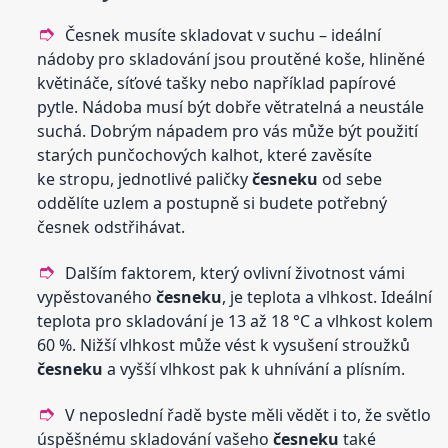
Česnek musíte skladovat v suchu – ideální
nádoby pro skladování jsou proutěné koše, hliněné
květináče, síťové tašky nebo například papírové
pytle. Nádoba musí být dobře větratelná a neustále
suchá. Dobrým nápadem pro vás může být použití
starých punčochových kalhot, které zavěsíte
ke stropu, jednotlivé paličky
česneku
od sebe
oddělíte uzlem a postupně si budete potřebný
česnek odstřihávat.
Dalším faktorem, který ovlivní životnost vámi
vypěstovaného
česneku
, je teplota a vlhkost. Ideální
teplota pro skladování je 13 až 18 °C a vlhkost kolem
60 %. Nižší vlhkost může vést k vysušení stroužků
česneku
a vyšší vlhkost pak k uhnívání a plísním.
V neposlední řadě byste měli vědět i to, že světlo
úspěšnému skladování vašeho
česneku
také