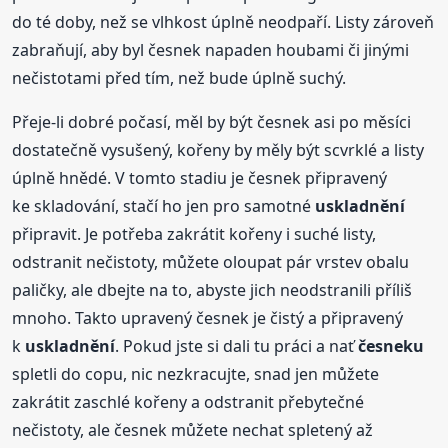
do té doby, než se vlhkost úplně neodpaří. Listy zároveň
zabraňují, aby byl česnek napaden houbami či jinými
nečistotami před tím, než bude úplně suchý.
Přeje-li dobré počasí, měl by být česnek asi po měsíci
dostatečně vysušený, kořeny by měly být scvrklé a listy
úplně hnědé. V tomto stadiu je česnek připravený
ke skladování, stačí ho jen pro samotné
uskladnění
připravit. Je potřeba zakrátit kořeny i suché listy,
odstranit nečistoty, můžete oloupat pár vrstev obalu
paličky, ale dbejte na to, abyste jich neodstranili příliš
mnoho. Takto upravený česnek je čistý a připravený
k
uskladnění
. Pokud jste si dali tu práci a nať
česneku
spletli do copu, nic nezkracujte, snad jen můžete
zakrátit zaschlé kořeny a odstranit přebytečné
nečistoty, ale česnek můžete nechat spletený až