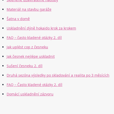
Materiál na stavbu garáže
Šatna v domě
Uskladnění dýně hokaido krok za krokem
FAQ – často kladené otázky 2. díl
Jak uplést cop z česneku
Jak česnek nejlépe uskladnit
Sušení česneku 2. díl
Druhá sezóna výsledky po skladování a realita po 3 měsících
FAQ – Často kladené otázky 2. díl
Domácí uskladnění zázvoru