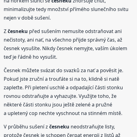
na horkém slunci se
česneku
zhoršuje chuť,
minimalizujte tedy množství přímého slunečního svitu
nejen v době sušení.
Z
česneku
před sušením nemusíte odstraňovat ani
nečistoty, ani nať, na všechno přijde správný čas, až
česnek vysušíte. Nikdy česnek nemyjte, vaším úkolem
teď je řádně ho vysušit.
Česnek můžete svázat do svazků za nať a pověsit je.
Pokud jste zruční a troufáte si na to, klidně si natě
zapleťte. Při pletení uschlé a odpadající části stonku
rovnou odstraňujte a vyhazujte. Využijte toho, že
některé části stonku jsou ještě zelené a pružné
a upletený cop nechte vyschnout na stinném místě.
V průběhu sušení z
česneku
neodstraňujte listy,
protože česnek je schopen čerpat energii z listů až