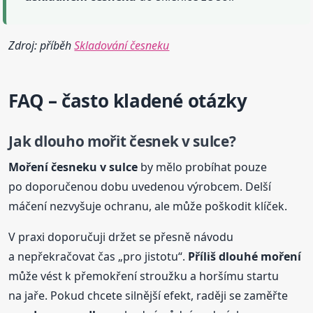
Zdroj: příběh
Skladování česneku
FAQ – často kladené otázky
Jak dlouho mořit česnek v sulce?
Moření
česneku
v sulce
by mělo probíhat pouze
po doporučenou dobu uvedenou výrobcem. Delší
máčení nezvyšuje ochranu, ale může poškodit klíček.
V praxi doporučuji držet se přesně návodu
a nepřekračovat čas „pro jistotu“.
Příliš dlouhé moření
může vést k přemokření stroužku a horšímu startu
na jaře. Pokud chcete silnější efekt, raději se zaměřte