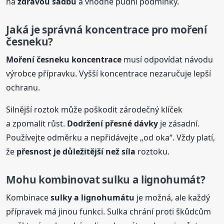
na
zdravou sadbu
a vhodné půdní podmínky.
Jaká je správná koncentrace pro moření
česneku
?
Moření
česneku
koncentrace
musí odpovídat návodu
výrobce přípravku. Vyšší koncentrace nezaručuje lepší
ochranu.
Silnější roztok může poškodit zárodečný klíček
a zpomalit růst.
Dodržení přesné dávky
je zásadní.
Používejte odměrku a nepřidávejte „od oka“. Vždy platí,
že
přesnost je důležitější než síla
roztoku.
Mohu kombinovat sulku a lignohumát?
Kombinace
sulky a lignohumátu
je možná, ale každý
přípravek má jinou funkci. Sulka chrání proti škůdcům