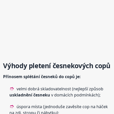
Výhody pletení česnekových copů
Přínosem splétání česneků do copů je:
velmi dobrá skladovatelnost (nejlepší způsob
uskladnění
česneku
v domácích podmínkách);
úspora místa (jednoduše zavěsíte cop na háček
na zdi, stropu či nábytku);