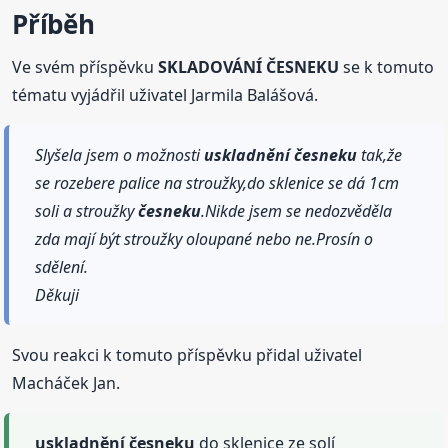
Příběh
Ve svém příspěvku
SKLADOVÁNÍ ČESNEKU
se k tomuto
tématu vyjádřil uživatel Jarmila Balášová.
Slyšela jsem o možnosti
uskladnění
česneku
tak,že
se rozebere palice na stroužky,do sklenice se dá 1cm
soli a stroužky
česneku
.Nikde jsem se nedozvěděla
zda mají být stroužky oloupané nebo ne.Prosín o
sdělení.
Děkuji
Svou reakci k tomuto příspěvku přidal uživatel
Macháček Jan.
uskladnění
česneku
do sklenice ze solí