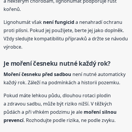
a některým chorobám, lignohumát podporuje růst
kořenů.
Lignohumát však
není fungicid
a nenahradí ochranu
proti plísni. Pokud jej použijete, berte jej jako doplněk.
Vždy sledujte kompatibilitu přípravků a držte se návodu
výrobce.
Je moření
česneku
nutné každý rok?
Moření
česneku
před sadbou
není nutné automaticky
každý rok. Záleží na podmínkách a historii pozemku.
Pokud máte lehkou půdu, dlouhou rotaci plodin
a zdravou sadbu, může být riziko nižší. V těžkých
půdách a při vlhkém podzimu je ale
moření silnou
prevencí
. Rozhodujte podle rizika, ne podle zvyku.