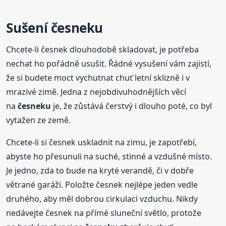
Sušení
česneku
Chcete-li česnek dlouhodobě skladovat, je potřeba
nechat ho pořádně usušit. Řádné vysušení vám zajistí,
že si budete moct vychutnat chuť letní sklizně i v
mrazivé zimě. Jedna z nejobdivuhodnějších věcí
na
česneku
je, že zůstává čerstvý i dlouho poté, co byl
vytažen ze země.
Chcete-li si česnek uskladnit na zimu, je zapotřebí,
abyste ho přesunuli na suché, stinné a vzdušné místo.
Je jedno, zda to bude na kryté verandě, či v dobře
větrané garáži. Položte česnek nejlépe jeden vedle
druhého, aby měl dobrou cirkulaci vzduchu. Nikdy
nedávejte česnek na přímé sluneční světlo, protože