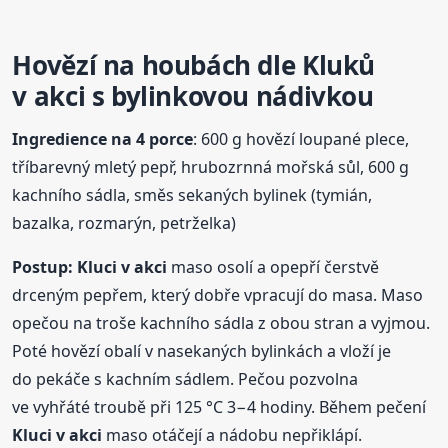
Hovězí na houbách dle Kluků
v akci
s bylinkovou nádivkou
Ingredience na 4 porce
: 600 g hovězí loupané plece,
tříbarevný mletý pepř, hrubozrnná mořská sůl, 600 g
kachního sádla, směs sekaných bylinek (tymián,
bazalka, rozmarýn, petrželka)
Postup:
Kluci
v akci
maso osolí a opepří čerstvě
drceným pepřem, který dobře vpracují do masa. Maso
opečou na troše kachního sádla z obou stran a vyjmou.
Poté hovězí obalí v nasekaných bylinkách a vloží je
do pekáče s kachním sádlem. Pečou pozvolna
ve vyhřáté troubě při 125 °C 3−4 hodiny. Během pečení
Kluci
v akci
maso otáčejí a nádobu nepřiklápí.