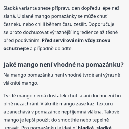
Sladká varianta snese přípravu den dopředu lépe než
slaná. U slané mango pomazánky se může chuť
česneku nebo chilli během času zesílit. Doporučuje
se proto dochucovat výraznější ingredience až těsně
před podáváním.
Před servírováním vždy znovu
ochutnejte
a případně dolaďte.
Jaké mango není vhodné na pomazánku?
Na mango pomazánku není vhodné tvrdé ani výrazně
vláknité mango.
Tvrdé mango nemá dostatek chuti a ani dochucení ho
plně nezachrání. Vláknité mango zase kazí texturu
a zanechává v pomazánce nepříjemná vlákna. Takové
mango je lepší použít do smoothie nebo tepelně
upravit. Pro pomazánku je ideální
hladká, sladká