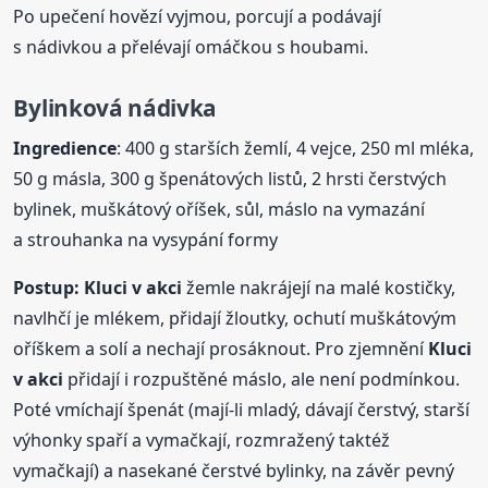
Po upečení hovězí vyjmou, porcují a podávají
s nádivkou a přelévají omáčkou s houbami.
Bylinková nádivka
Ingredience
: 400 g starších žemlí, 4 vejce, 250 ml mléka,
50 g másla, 300 g špenátových listů, 2 hrsti čerstvých
bylinek, muškátový oříšek, sůl, máslo na vymazání
a strouhanka na vysypání formy
Postup:
Kluci
v akci
žemle nakrájejí na malé kostičky,
navlhčí je mlékem, přidají žloutky, ochutí muškátovým
oříškem a solí a nechají prosáknout. Pro zjemnění
Kluci
v akci
přidají i rozpuštěné máslo, ale není podmínkou.
Poté vmíchají špenát (mají-li mladý, dávají čerstvý, starší
výhonky spaří a vymačkají, rozmražený taktéž
vymačkají) a nasekané čerstvé bylinky, na závěr pevný