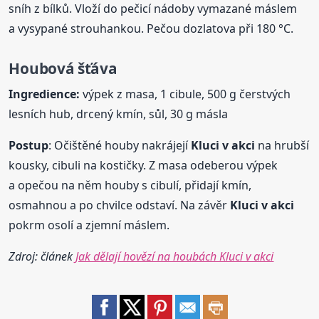
sníh z bílků. Vloží do pečicí nádoby vymazané máslem
a vysypané strouhankou. Pečou dozlatova při 180 °C.
Houbová šťáva
Ingredience:
výpek z masa, 1 cibule, 500 g čerstvých
lesních hub, drcený kmín, sůl, 30 g másla
Postup
: Očištěné houby nakrájejí
Kluci
v akci
na hrubší
kousky, cibuli na kostičky. Z masa odeberou výpek
a opečou na něm houby s cibulí, přidají kmín,
osmahnou a po chvilce odstaví. Na závěr
Kluci
v akci
pokrm osolí a zjemní máslem.
Zdroj: článek
Jak dělají hovězí na houbách Kluci v akci