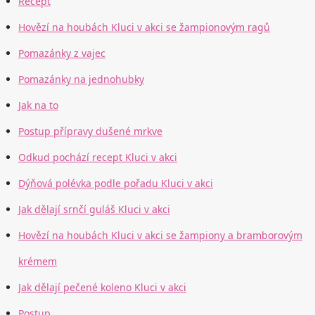
Recept
Hovězí na houbách Kluci v akci se žampionovým ragů
Pomazánky z vajec
Pomazánky na jednohubky
Jak na to
Postup přípravy dušené mrkve
Odkud pochází recept Kluci v akci
Dýňová polévka podle pořadu Kluci v akci
Jak dělají srnčí guláš Kluci v akci
Hovězí na houbách Kluci v akci se žampiony a bramborovým
krémem
Jak dělají pečené koleno Kluci v akci
Postup