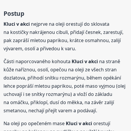
Postup
Kluci
v akci
nejprve na oleji orestují do sklovata
na kostičky nakrájenou cibuli, přidají česnek, zarestují,
pak zapráší mletou paprikou, krátce osmahnou, zalijí
vývarem, osolí a přivedou k varu.
Části naporcovaného kohouta
Kluci
v akci
na straně
kůže naříznou, osolí, opečou na oleji ze všech stran
dozlatova, přihodí snítku rozmarýnu, během opékání
lehce popráší mletou paprikou, poté maso vyjmou (olej
uchovají i se snítky rozmarýnu) a vloží do základu
na omáčku, přiklopí, dusí do měkka, na závěr zalijí
smetanou, nechají přejít varem a podávají.
Na oleji po opečeném mase
Kluci
v akci
orestují