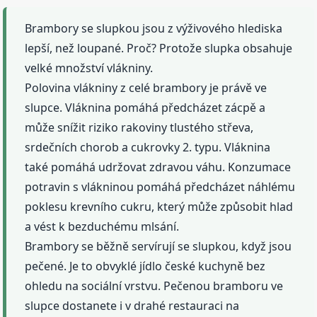
Brambory se slupkou jsou z výživového hlediska
lepší, než loupané. Proč? Protože slupka obsahuje
velké množství vlákniny.
Polovina vlákniny z celé brambory je právě ve
slupce. Vláknina pomáhá předcházet zácpě a
může snížit riziko rakoviny tlustého střeva,
srdečních chorob a cukrovky 2. typu. Vláknina
také pomáhá udržovat zdravou váhu. Konzumace
potravin s vlákninou pomáhá předcházet náhlému
poklesu krevního cukru, který může způsobit hlad
a vést k bezduchému mlsání.
Brambory se běžně servírují se slupkou, když jsou
pečené. Je to obvyklé jídlo české kuchyně bez
ohledu na sociální vrstvu. Pečenou bramboru ve
slupce dostanete i v drahé restauraci na