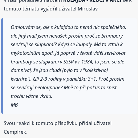
V naší poradně s názvem
KULAJDA - KLUCI V AKCI
se k
tomuto tématu vyjádřil uživatel Miroslav.
Omlouvám se, ale s kulajdou to nemá nic společného,
ale jiný mail jsem nenašel: prosím proč se brambory
servírují se slupkami? Kdysi se loupaly. Má to vztah k
mykotoxinům apod. Já poprvé v životě viděl servírovat
brambory se slupkami v SSSR v r 1984, to jsem se ale
domníval, že jsou chudí (bylo to v "kolektivnoj
kvartire"), čili 2-3 rodiny v paneláku 3+1. Proč prosím
se servírují neoloupané? Mně to při pokus to sníst
trochu vázne vkrku.
MB
Svou reakci k tomuto příspěvku přidal uživatel
Cempírek.