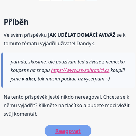
Příběh
Ve svém příspěvku
JAK UDĚLAT DOMÁCÍ AVIVÁŽ
se k
tomuto tématu vyjádřil uživatel Dandyk.
parada, zkusime, ale pouzivam ted avivaze z nemecka,
koupene na shopu
https://www.ze-zahranici.cz
koupili
jsme
v akci
, tak musim pockat, az vycerpam :-)
Na tento příspěvěk jestě nikdo nereagoval. Chcete se k
němu vyjádřit? Klikněte na tlačítko a budete moci vložit
svůj komentář.
Reagovat