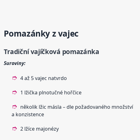
Pomazánky z vajec
Tradiční vajíčková
pomazánka
Suroviny:
4 až 5 vajec natvrdo
1 lžička plnotučné hořčice
několik lžic másla – dle požadovaného množství
a konzistence
2 lžíce majonézy