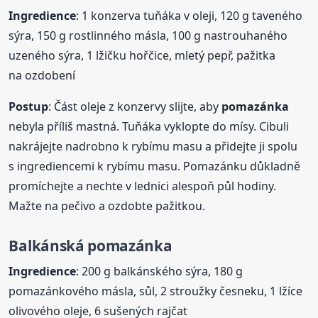
Ingredience
: 1 konzerva tuňáka v oleji, 120 g taveného
sýra, 150 g rostlinného másla, 100 g nastrouhaného
uzeného sýra, 1 lžičku hořčice, mletý pepř, pažitka
na ozdobení
Postup
: Část oleje z konzervy slijte, aby
pomazánka
nebyla příliš mastná. Tuňáka vyklopte do mísy. Cibuli
nakrájejte nadrobno k rybímu masu a přidejte ji spolu
s ingrediencemi k rybímu masu. Pomazánku důkladně
promíchejte a nechte v lednici alespoň půl hodiny.
Mažte na pečivo a ozdobte pažitkou.
Balkánská
pomazánka
Ingredience
: 200 g balkánského sýra, 180 g
pomazánkového másla, sůl, 2 stroužky česneku, 1 lžíce
olivového oleje, 6 sušených rajčat