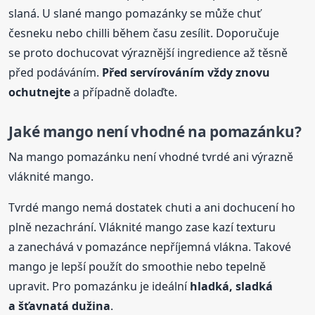
slaná. U slané mango pomazánky se může chuť
česneku nebo chilli během času zesílit. Doporučuje
se proto dochucovat výraznější ingredience až těsně
před podáváním.
Před servírováním vždy znovu
ochutnejte
a případně dolaďte.
Jaké mango není vhodné na pomazánku?
Na mango pomazánku není vhodné tvrdé ani výrazně
vláknité mango.
Tvrdé mango nemá dostatek chuti a ani dochucení ho
plně nezachrání. Vláknité mango zase kazí texturu
a zanechává v pomazánce nepříjemná vlákna. Takové
mango je lepší použít do smoothie nebo tepelně
upravit. Pro pomazánku je ideální
hladká, sladká
a šťavnatá dužina
.