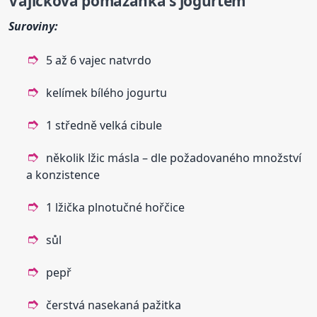
Vajíčková
pomazánka
s jogurtem
Suroviny:
5 až 6 vajec natvrdo
kelímek bílého jogurtu
1 středně velká cibule
několik lžic másla – dle požadovaného množství
a konzistence
1 lžička plnotučné hořčice
sůl
pepř
čerstvá nasekaná pažitka