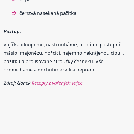
čerstvá nasekaná pažitka
Postup:
Vajíčka oloupeme, nastrouháme, přidáme postupně
máslo, majonézu, hořčici, najemno nakrájenou cibuli,
pažitku a prolisované stroužky česneku. Vše
promícháme a dochutíme solí a pepřem.
Zdroj: článek
Recepty z vařených vajec