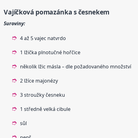
Vajíčková
pomazánka
s česnekem
Suroviny:
4 až 5 vajec natvrdo
1 lžička plnotučné hořčice
několik lžic másla – dle požadovaného množství
2 lžíce majonézy
3 stroužky česneku
1 středně velká cibule
sůl
pepř