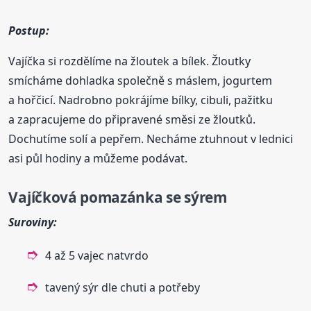
Postup:
Vajíčka si rozdělíme na žloutek a bílek. Žloutky
smícháme dohladka společně s máslem, jogurtem
a hořčicí. Nadrobno pokrájíme bílky, cibuli, pažitku
a zapracujeme do připravené směsi ze žloutků.
Dochutíme solí a pepřem. Necháme ztuhnout v lednici
asi půl hodiny a můžeme podávat.
Vajíčková
pomazánka
se sýrem
Suroviny:
4 až 5 vajec natvrdo
tavený sýr dle chuti a potřeby