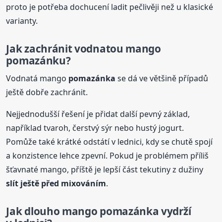
proto je potřeba dochucení ladit pečlivěji než u klasické
varianty.
Jak zachránit vodnatou mango
pomazánku?
Vodnatá mango
pomazánka
se dá ve většině případů
ještě dobře zachránit.
Nejjednodušší řešení je přidat další pevný základ,
například tvaroh, čerstvý sýr nebo hustý jogurt.
Pomůže také krátké odstátí v lednici, kdy se chutě spojí
a konzistence lehce zpevní. Pokud je problémem příliš
šťavnaté mango, příště je lepší část tekutiny z dužiny
slít ještě před mixováním
.
Jak dlouho mango
pomazánka
vydrží