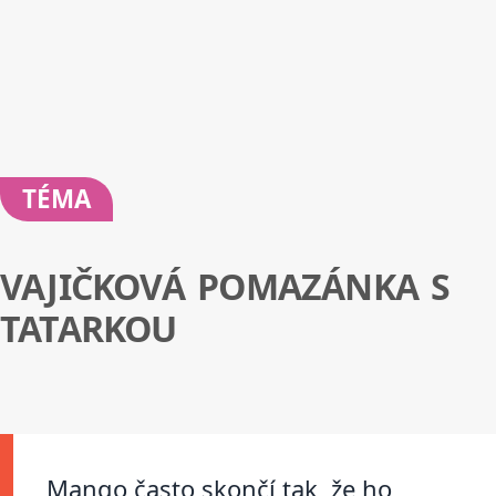
TÉMA
VAJIČKOVÁ POMAZÁNKA S
TATARKOU
Mango často skončí tak, že ho