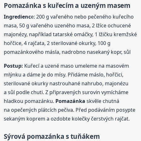
Pomazánka
s kuřecím a uzeným masem
Ingredienc
e: 200 g vařeného nebo pečeného kuřecího
masa, 50 g vařeného uzeného masa, 2 lžíce ochucené
majonézy, například tatarské omáčky, 1 lžičku kremžské
hořčice, 4 rajčata, 2 sterilované okurky, 100 g
pomazánkového másla, nadrobno nasekaný kopr, sůl
Postup:
Kuřecí a uzené maso umeleme na masovém
mlýnku a dáme je do mísy. Přidáme máslo, hořčici,
sterilované okurky nastrouhané nahrubo, majonézu
a sůl podle chuti. Z připravených surovin vymícháme
hladkou pomazánku.
Pomazánka
skvěle chutná
na opečených plátcích pečiva. Před podáváním posypte
sekaným koprem a ozdobte kolečky čerstvých rajčat.
Sýrová
pomazánka
s tuňákem