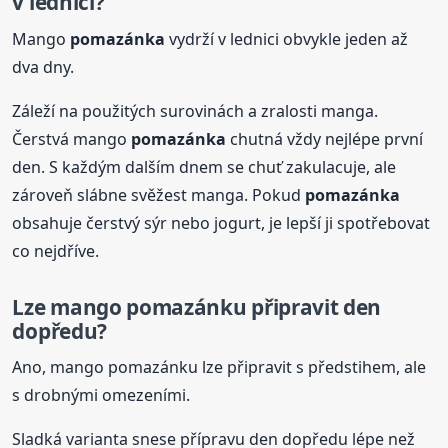
v lednici?
Mango
pomazánka
vydrží v lednici obvykle jeden až
dva dny.
Záleží na použitých surovinách a zralosti manga.
Čerstvá mango
pomazánka
chutná vždy nejlépe první
den. S každým dalším dnem se chuť zakulacuje, ale
zároveň slábne svěžest manga. Pokud
pomazánka
obsahuje čerstvý sýr nebo jogurt, je lepší ji spotřebovat
co nejdříve.
Lze mango pomazánku připravit den
dopředu?
Ano, mango pomazánku lze připravit s předstihem, ale
s drobnými omezeními.
Sladká varianta snese přípravu den dopředu lépe než