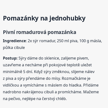
Pomazánky na jednohubky
Pivní romadurová
pomazánka
Ingredience
: 2x sýr romadur, 250 ml piva, 100 g másla,
půlka cibule
Postup:
Sýry dáme do sklenice, zalijeme pivem,
uzavřeme a necháme při pokojové teplotě uležet
minimálně 5 dní. Když sýry změknou, slijeme nálev
z piva a sýry přendáme do mísy. Rozmačkáme je
vidličkou a vymícháme s máslem do hladka. Přidáme
nadrobno nakrájenou cibuli a promícháme. Mažeme
na pečivo, nejlépe na čerstvý chléb.