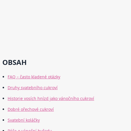
OBSAH
FAQ – často kladené otázky
Druhy svatebního cukroví
Historie vosích hnízd jako vánočního cukroví
Dobré ořechové cukroví
Svatební koláčky
Péče o vánoční hvězdu