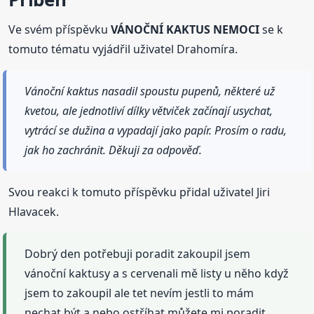
Ve svém příspěvku
VÁNOČNÍ KAKTUS NEMOCI
se k
tomuto tématu vyjádřil uživatel Drahomíra.
Vánoční kaktus nasadil spoustu pupenů, některé už
kvetou, ale jednotliví dílky větviček začínají usychat,
vytrácí se dužina a vypadají jako papír. Prosím o radu,
jak ho zachránit. Děkuji za odpověď.
Svou reakci k tomuto příspěvku přidal uživatel Jiri
Hlavacek.
Dobrý den potřebuji poradit zakoupil jsem
vánoční kaktusy a s cervenali mě listy u něho když
jsem to zakoupil ale tet nevím jestli to mám
nechat být a nebo ostříhat můžete mi poradit