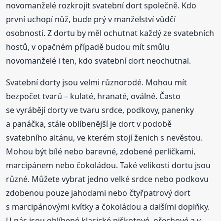
novomanželé rozkrojit svatební dort společně. Kdo
první uchopí nůž, bude prý v manželství vůdčí
osobností. Z dortu by měl ochutnat každý ze svatebních
hostů, v opačném případě budou mít smůlu
novomanželé i ten, kdo svatební dort neochutnal.
Svatební dorty jsou velmi různorodé. Mohou mít
bezpočet tvarů – kulaté, hranaté, oválné. Často
se vyrábějí dorty ve tvaru srdce, podkovy, panenky
a panáčka, stále oblíbenější je dort v podobě
svatebního altánu, ve kterém stojí ženich s nevěstou.
Mohou být bílé nebo barevné, zdobené perličkami,
marcipánem nebo čokoládou. Také velikosti dortu jsou
různé. Můžete vybrat jedno velké srdce nebo podkovu
zdobenou pouze jahodami nebo čtyřpatrový dort
s marcipánovými kvítky a čokoládou a dalšími doplňky.
U nás jsou oblíbené klasické piškotové, ořechové a v