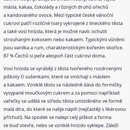
másla, kakaa, čokolády a různých druhů ořechů
a kandovaného ovoce. Mezi typické české vánoční
cukroví patří rozličné tvary vykrojené z lineckého těsta
a také vosí hnízda, která je možné navíc ochutit
strouhaným kokosem nebo kakaem. Typickými vůněmi
jsou vanilka a rum, charakteristickým kořením skořice.
87 % Čechů si peče alespoň část cukroví doma.
Vosí hnízda se vyrábějí z těsta tvořeného rozdrcenými
piškoty či sušenkami, které se smíchají s máslem
a kakaem. Vzniklé těsto se následně dává do formičky
vysypané moučkovým cukrem a za pomoci například
vařečky se udělá ve středu těsta umístěného ve formě
malá díra, do které se nalije náplň (nejčastěji s likérovou
příchutí). Na spodek se nalepí celý piškot a forma
se buď otevře, nebo se vzniklé hnízdo vyklepe. Záleží