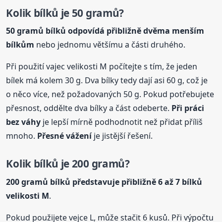
Kolik bílků je 50 gramů?
50 gramů bílků odpovídá přibližně dvěma menším
bílkům
nebo jednomu většímu a části druhého.
Při použití vajec velikosti M počítejte s tím, že jeden
bílek má kolem 30 g. Dva bílky tedy dají asi 60 g, což je
o něco více, než požadovaných 50 g. Pokud potřebujete
přesnost, oddělte dva bílky a část odeberte.
Při práci
bez váhy
je lepší mírně podhodnotit než přidat příliš
mnoho.
Přesné vážení
je jistější řešení.
Kolik bílků je 200 gramů?
200 gramů bílků představuje přibližně 6 až 7 bílků
velikosti M
.
Pokud použijete vejce L, může stačit 6 kusů. Při výpočtu