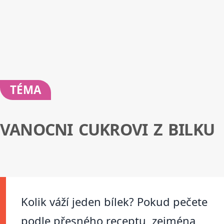
TÉMA
VANOCNI CUKROVI Z BILKU
Kolik váží jeden bílek? Pokud pečete
podle přesného receptu, zejména