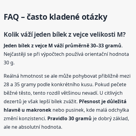
FAQ – často kladené otázky
Kolik váží jeden bílek z vejce velikosti M?
Jeden bílek z vejce M váží průměrně 30–33 gramů
.
Nejčastěji se při výpočtech používá orientační hodnota
30 g.
Reálná hmotnost se ale může pohybovat přibližně mezi
28 a 35 gramy podle konkrétního kusu. Pokud pečete
běžné těsto, tento rozdíl většinou nevadí. U citlivých
dezertů je však lepší bílek zvážit.
Přesnost je důležitá
hlavně u makronek
nebo pusinek, kde malá odchylka
změní konzistenci.
Pravidlo 30 gramů
je dobrý základ,
ale ne absolutní hodnota.