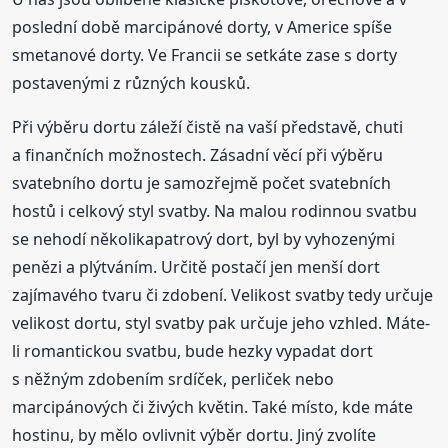
poslední době marcipánové dorty, v Americe spíše
smetanové dorty. Ve Francii se setkáte zase s dorty
postavenými z různých kousků.
Při výběru dortu záleží čistě na vaší představě, chuti
a finančních možnostech. Zásadní věcí při výběru
svatebního dortu je samozřejmě počet svatebních
hostů i celkový styl svatby. Na malou rodinnou svatbu
se nehodí několikapatrový dort, byl by vyhozenými
penězi a plýtváním. Určitě postačí jen menší dort
zajímavého tvaru či zdobení. Velikost svatby tedy určuje
velikost dortu, styl svatby pak určuje jeho vzhled. Máte-
li romantickou svatbu, bude hezky vypadat dort
s něžným zdobením srdíček, perliček nebo
marcipánových či živých květin. Také místo, kde máte
hostinu, by mělo ovlivnit výběr dortu. Jiný zvolíte