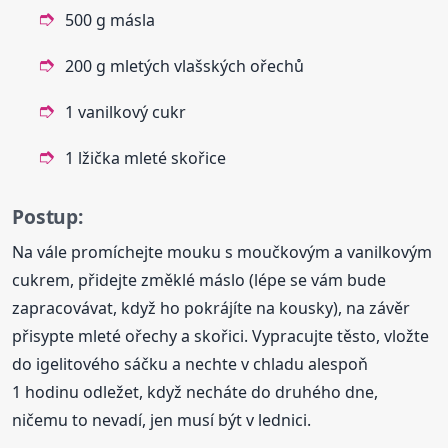
500 g másla
200 g mletých vlašských ořechů
1 vanilkový cukr
1 lžička mleté skořice
Postup:
Na vále promíchejte mouku s moučkovým a vanilkovým
cukrem, přidejte změklé máslo (lépe se vám bude
zapracovávat, když ho pokrájíte na kousky), na závěr
přisypte mleté ořechy a skořici. Vypracujte těsto, vložte
do igelitového sáčku a nechte v chladu alespoň
1 hodinu odležet, když necháte do druhého dne,
ničemu to nevadí, jen musí být v lednici.