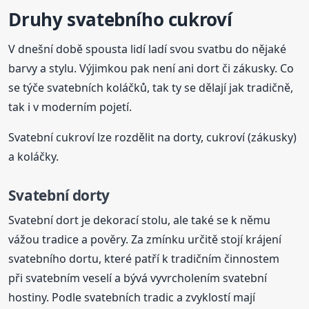
Druhy svatebního cukroví
V dnešní době spousta lidí ladí svou svatbu do nějaké
barvy a stylu. Výjimkou pak není ani dort či zákusky. Co
se týče svatebních koláčků, tak ty se dělají jak tradičně,
tak i v moderním pojetí.
Svatební cukroví lze rozdělit na dorty, cukroví (zákusky)
a koláčky.
Svatební dorty
Svatební dort je dekorací stolu, ale také se k němu
vážou tradice a pověry. Za zmínku určitě stojí krájení
svatebního dortu, které patří k tradičním činnostem
při svatebním veselí a bývá vyvrcholením svatební
hostiny. Podle svatebních tradic a zvyklostí mají