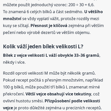
můžete použít jednoduchý vzorec: 200 ÷ 30 = 6,6.
To znamená 6 celých bílků a část sedmého.
U většího
množství
se vždy vyplatí vážit, protože rozdíly mezi
kusy se sčítají.
Přesnost je klíčová
zejména při větším
pečení nebo výrobě dezertů ve větším objemu.
Kolik váží jeden bílek velikosti L?
Bílek z vejce velikosti L váží obvykle 33–36 gramů
,
někdy i více.
Rozdíl oproti velikosti M může být několik gramů.
Pokud recept počítá s přesným množstvím, například
100 g bílků, může použití tří bílků L znamenat mírné
překročení.
Větší vejce obsahují více tekutiny
, což
ovlivní hustotu směsi.
Přizpůsobení podle velikosti
vejce
je proto důležité zejména u precizních receptů.