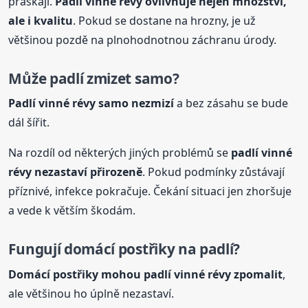
praskají.
Padlí vinné
révy
ovlivňuje nejen množství,
ale i kvalitu
. Pokud se dostane na hrozny, je už
většinou pozdě na plnohodnotnou záchranu úrody.
Může padlí zmizet samo?
Padlí vinné
révy
samo nezmizí
a bez zásahu se bude
dál šířit.
Na rozdíl od některých jiných problémů se
padlí vinné
révy
nezastaví přirozeně
. Pokud podmínky zůstávají
příznivé, infekce pokračuje. Čekání situaci jen zhoršuje
a vede k větším škodám.
Fungují domácí postřiky na padlí?
Domácí postřiky mohou padlí vinné
révy
zpomalit
,
ale většinou ho úplně nezastaví.