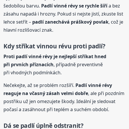
šedobílou barvu.
Padlí vinné
révy
se rychle šíří
a bez
zásahu napadá i hrozny. Pokud si nejste jistí, zkuste list
lehce setřít –
padlí zanechává práškový povlak
, což je
hlavní rozlišovací znak.
Kdy stříkat vinnou révu proti padlí?
Proti padlí vinné
révy
je nejlepší stříkat hned
při prvních příznacích
, případně preventivně
při vhodných podmínkách.
Nečekejte, až se problém rozšíří.
Padlí vinné
révy
reaguje na včasný zásah velmi dobře
, ale při pozdním
postřiku už jen omezujete škody. Ideální je sledovat
počasí a zasáhnout při teplém a suchém období.
Dá se padlí úplně odstranit?