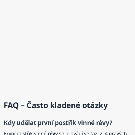
FAQ – Často kladené otázky
Kdy udělat první postřik vinné
révy
?
První postřik vinné
révy
se provádí ve fázi 2–4 pravých