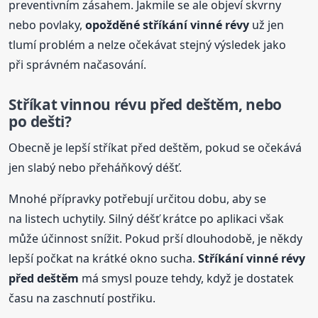
preventivním zásahem. Jakmile se ale objeví skvrny
nebo povlaky,
opožděné stříkání vinné
révy
už jen
tlumí problém a nelze očekávat stejný výsledek jako
při správném načasování.
Stříkat vinnou révu před deštěm, nebo
po dešti?
Obecně je lepší stříkat před deštěm, pokud se očekává
jen slabý nebo přeháňkový déšť.
Mnohé přípravky potřebují určitou dobu, aby se
na listech uchytily. Silný déšť krátce po aplikaci však
může účinnost snížit. Pokud prší dlouhodobě, je někdy
lepší počkat na krátké okno sucha.
Stříkání vinné
révy
před deštěm
má smysl pouze tehdy, když je dostatek
času na zaschnutí postřiku.