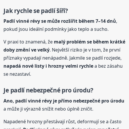
Jak rychle se padlí šíří?
Padlí vinné
révy
se může rozšířit během 7–14 dnů
,
pokud jsou ideální podmínky jako teplo a sucho.
V praxi to znamená, že
malý problém se během krátké
doby změní ve velký
. Největší riziko je v tom, že první
příznaky vypadají nenápadně. Jakmile se padlí rozjede,
napadá nové listy i hrozny velmi rychle
a bez zásahu
se nezastaví.
Je padlí nebezpečné pro úrodu?
Ano, padlí vinné
révy
je přímo nebezpečné pro úrodu
a může ji výrazně snížit nebo úplně zničit.
Napadené hrozny přestávají růst, deformují se a často