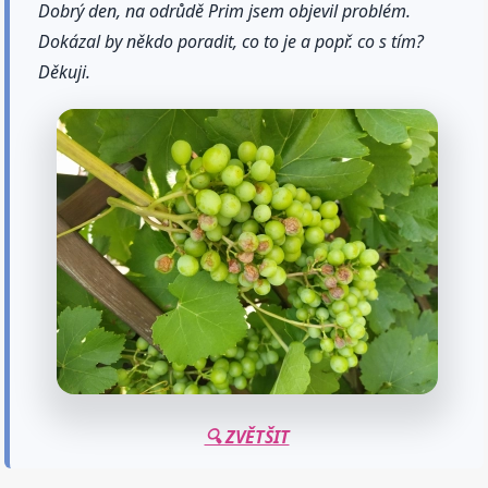
Dobrý den, na odrůdě Prim jsem objevil problém.
Dokázal by někdo poradit, co to je a popř. co s tím?
Děkuji.
🔍 ZVĚTŠIT