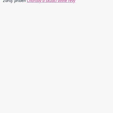
Zdroj: příběh
Choroby a škůdci vinné révy