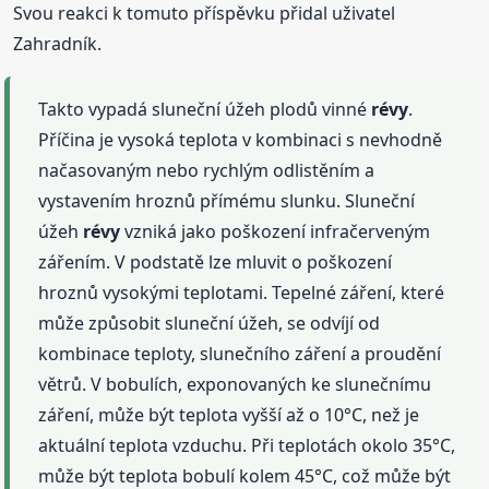
Svou reakci k tomuto příspěvku přidal uživatel
Zahradník.
Takto vypadá sluneční úžeh plodů vinné
révy
.
Příčina je vysoká teplota v kombinaci s nevhodně
načasovaným nebo rychlým odlistěním a
vystavením hroznů přímému slunku. Sluneční
úžeh
révy
vzniká jako poškození infračerveným
zářením. V podstatě lze mluvit o poškození
hroznů vysokými teplotami. Tepelné záření, které
může způsobit sluneční úžeh, se odvíjí od
kombinace teploty, slunečního záření a proudění
větrů. V bobulích, exponovaných ke slunečnímu
záření, může být teplota vyšší až o 10°C, než je
aktuální teplota vzduchu. Při teplotách okolo 35°C,
může být teplota bobulí kolem 45°C, což může být