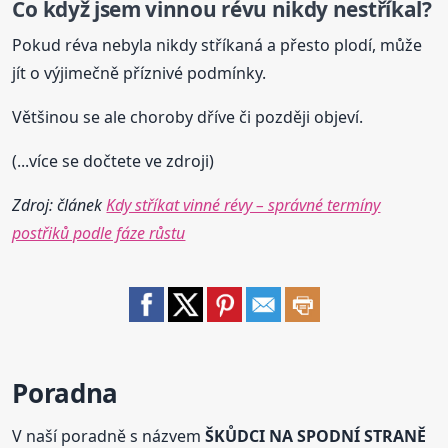
Co když jsem vinnou révu nikdy nestříkal?
Pokud réva nebyla nikdy stříkaná a přesto plodí, může
jít o výjimečně příznivé podmínky.
Většinou se ale choroby dříve či později objeví.
(...více se dočtete ve zdroji)
Zdroj: článek
Kdy stříkat vinné révy – správné termíny
postřiků podle fáze růstu
Poradna
V naší poradně s názvem
ŠKŮDCI NA SPODNÍ STRANĚ