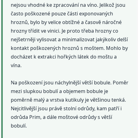
nejsou vhodné ke zpracování na víno. Jelikož jsou
často poškozené pouze části exponovaných
hroznů, bylo by velice obtížné a časově náročné
hrozny třídit ve vinici. Je proto třeba hrozny co
nejšetrněji vylisovat a minimalizovat jakýkoliv delší
kontakt poškozených hroznů s moštem. Mohlo by
docházet k extrakci hořkých látek do moštu a
vína.
Na poškození jsou náchylnější větší bobule. Poměr
mezi slupkou bobulí a objemem bobule je
poměrně malý a vrstva kutikuly je většinou tenká.
Nejcitlivější jsou právě stolní odrůdy, kam patří i
odrůda Prim, a dále moštové odrůdy s větší
bobulí.