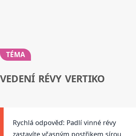
TÉMA
VEDENÍ RÉVY VERTIKO
Rychlá odpověď: Padlí vinné révy
zastavíte včasným postřikem sírou