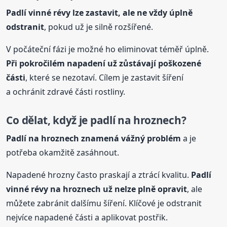
Padlí vinné
révy
lze zastavit, ale ne vždy úplně
odstranit
, pokud už je silně rozšířené.
V počáteční fázi je možné ho eliminovat téměř úplně.
Při pokročilém napadení už zůstávají poškozené
části
, které se nezotaví. Cílem je zastavit šíření
a ochránit zdravé části rostliny.
Co dělat, když je padlí na hroznech?
Padlí na hroznech znamená vážný problém
a je
potřeba okamžitě zasáhnout.
Napadené hrozny často praskají a ztrácí kvalitu.
Padlí
vinné
révy
na hroznech už nelze plně opravit
, ale
můžete zabránit dalšímu šíření. Klíčové je odstranit
nejvíce napadené části a aplikovat postřik.