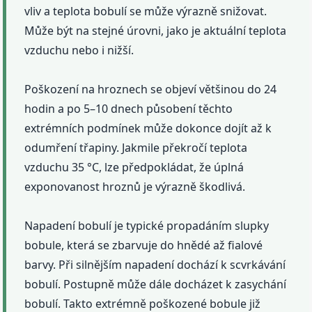
vliv a teplota bobulí se může výrazně snižovat.
Může být na stejné úrovni, jako je aktuální teplota
vzduchu nebo i nižší.
Poškození na hroznech se objeví většinou do 24
hodin a po 5–10 dnech působení těchto
extrémních podmínek může dokonce dojít až k
odumření třapiny. Jakmile překročí teplota
vzduchu 35 °C, lze předpokládat, že úplná
exponovanost hroznů je výrazně škodlivá.
Napadení bobulí je typické propadáním slupky
bobule, která se zbarvuje do hnědé až fialové
barvy. Při silnějším napadení dochází k scvrkávání
bobulí. Postupně může dále docházet k zasychání
bobulí. Takto extrémně poškozené bobule již