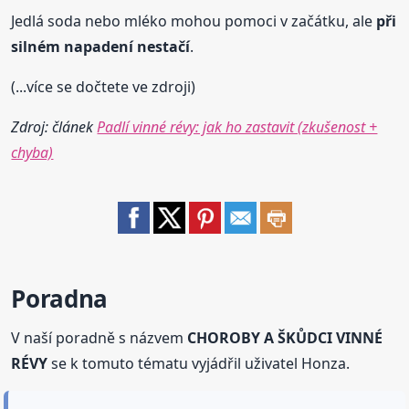
Jedlá soda nebo mléko mohou pomoci v začátku, ale
při
silném napadení nestačí
.
(...více se dočtete ve zdroji)
Zdroj: článek
Padlí vinné révy: jak ho zastavit (zkušenost +
chyba)
Poradna
V naší poradně s názvem
CHOROBY A ŠKŮDCI VINNÉ
RÉVY
se k tomuto tématu vyjádřil uživatel Honza.