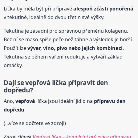
Líčka by měla být při přípravě
alespoň zčásti ponořená
v tekutině, ideálně do dvou třetin své výšky.
Tekutina je zásadní pro správnou přeměnu kolagenu.
Bez ní se maso spíše peče než táhne a výsledek je horší.
Použít lze
vývar, víno, pivo nebo jejich kombinaci
.
Tekutina se během vaření redukuje a vytváří základ
omáčky.
Dají se
vepřová
líčka připravit den
dopředu?
Ano,
vepřová
líčka jsou ideální jídlo na
přípravu den
dopředu
.
(...více se dočtete ve zdroji)
Zdroj: článek
Vepřová líčka – kompletní průvodce přípravou,