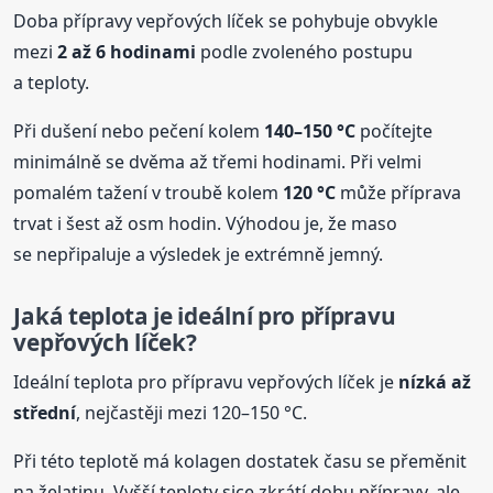
Doba přípravy vepřových líček se pohybuje obvykle
mezi
2 až 6 hodinami
podle zvoleného postupu
a teploty.
Při dušení nebo pečení kolem
140–150 °C
počítejte
minimálně se dvěma až třemi hodinami. Při velmi
pomalém tažení v troubě kolem
120 °C
může příprava
trvat i šest až osm hodin. Výhodou je, že maso
se nepřipaluje a výsledek je extrémně jemný.
Jaká teplota je ideální pro přípravu
vepřových líček?
Ideální teplota pro přípravu vepřových líček je
nízká až
střední
, nejčastěji mezi 120–150 °C.
Při této teplotě má kolagen dostatek času se přeměnit
na želatinu. Vyšší teploty sice zkrátí dobu přípravy, ale