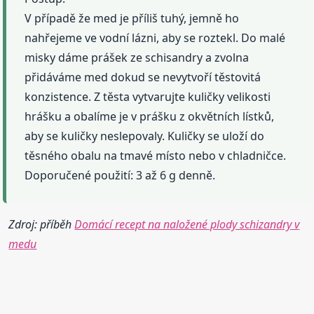
V případě že med je příliš tuhý, jemně ho
nahřejeme ve vodní lázni, aby se roztekl. Do malé
misky dáme prášek ze schisandry a zvolna
přidáváme med dokud se nevytvoří těstovitá
konzistence. Z těsta vytvarujte kuličky velikosti
hrášku a obalíme je v prášku z okvětních lístků,
aby se kuličky neslepovaly. Kuličky se uloží do
těsného obalu na tmavé místo nebo v chladničce.
Doporučené použití: 3 až 6 g denně.
Zdroj: příběh
Domácí recept na naložené plody schizandry v
medu