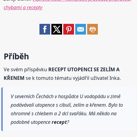
chybami a recepty
Příběh
Ve svém příspěvku
RECEPT UTOPENCI SE ZELÍM A
KŘENEM
se k tomuto tématu vyjádřil uživatel Inka.
V severních Čechách v hospůdce U vodopádu v zimě
podávávali utopence s cibulí, zelím a křenem. Bylo to
ohromné s chlebem a 2 dcl svařáku. Má někdo na
podobné utopence
recept
?