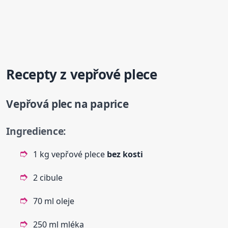
Recept
y z vepřové plece
Vepřová
plec na paprice
Ingredience:
1 kg vepřové plece
bez kosti
2 cibule
70 ml oleje
250 ml mléka