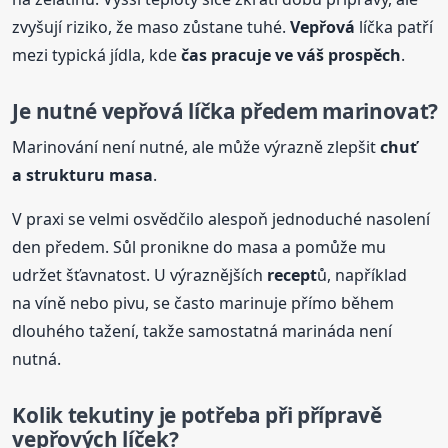
zvyšují riziko, že maso zůstane tuhé.
Vepřová
líčka patří
mezi typická jídla, kde
čas pracuje ve váš prospěch
.
Je nutné
vepřová
líčka předem marinovat?
Marinování není nutné, ale může výrazně zlepšit
chuť
a strukturu masa
.
V praxi se velmi osvědčilo alespoň jednoduché nasolení
den předem. Sůl pronikne do masa a pomůže mu
udržet šťavnatost. U výraznějších
recept
ů, například
na víně nebo pivu, se často marinuje přímo během
dlouhého tažení, takže samostatná marináda není
nutná.
Kolik tekutiny je potřeba při přípravě
vepřových líček?