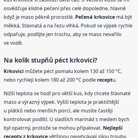
osvědčuje klidné pečení přes celé dopoledne, hlavně
když je maso pěkně prorostlé.
Pečená krkovice
má být
měkká, šťavnatá a na řezu vlhká. Pokud se výpek rychle
odpařuje, podlijte jen trochu, aby se maso nevařilo
ve vodě.
Na kolik stupňů péct krkovici?
Krkovici
můžete péct pomalu kolem 130 až 150 °C,
nebo rychleji kolem 180 až 200 °C podle
recept
u.
Nižší teplota se hodí pro větší kus, kdy chcete šťavnaté
maso a výrazný výpek. Vyšší teplota je praktičtější
u plátků nebo menších porcí, ale musíte častěji
kontrolovat podlití. U sladších marinád s medem bych
byl opatrný, protože se mohou připalovat.
Nejlepší
recept
y z krkovice
většinou nevyhrávají silou trouby,