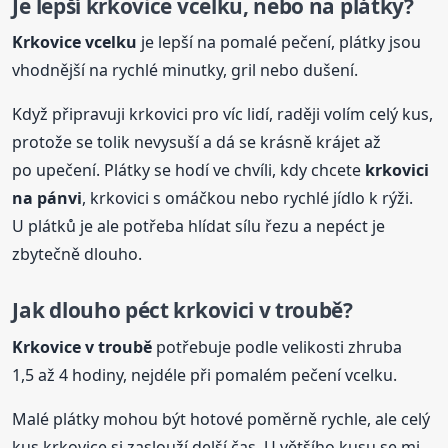
Je lepší krkovice vcelku, nebo na plátky?
Krkovice vcelku
je lepší na pomalé pečení, plátky jsou
vhodnější na rychlé minutky, gril nebo dušení.
Když připravuji krkovici pro víc lidí, raději volím celý kus,
protože se tolik nevysuší a dá se krásně krájet až
po upečení. Plátky se hodí ve chvíli, kdy chcete
krkovici
na pánvi
, krkovici s omáčkou nebo rychlé jídlo k rýži.
U plátků je ale potřeba hlídat sílu řezu a nepéct je
zbytečně dlouho.
Jak dlouho péct krkovici v troubě?
Krkovice v troubě
potřebuje podle velikosti zhruba
1,5 až 4 hodiny, nejdéle při pomalém pečení vcelku.
Malé plátky mohou být hotové poměrně rychle, ale celý
kus krkovice si zaslouží delší čas. U většího kusu se mi