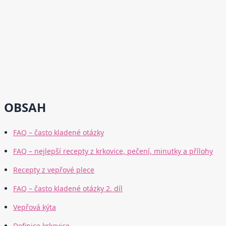
OBSAH
FAQ – často kladené otázky
FAQ – nejlepší recepty z krkovice, pečení, minutky a přílohy
Recepty z vepřové plece
FAQ – často kladené otázky 2. díl
Vepřová kýta
Definice krkovice