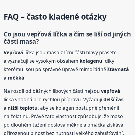
FAQ – často kladené otázky
Co jsou
vepřová
líčka a čím se liší od jiných
částí masa?
Vepřová
líčka jsou maso z lícní části hlavy prasete
a vyznačují se vysokým obsahem
kolagenu
, díky
kterému jsou po správné úpravě mimořádně
šťavnatá
a měkká
.
Na rozdíl od běžných libových částí nejsou
vepřová
líčka vhodná pro rychlou přípravu. Vyžadují
delší čas
a
nižší teplotu
, aby se kolagen postupně přeměnil
na želatinu. Právě tato vlastnost způsobuje, že maso
po dlouhém tažení doslova měkne a omáčka získává
přirozenou plnost bez nutnosti velkého zahušťování.