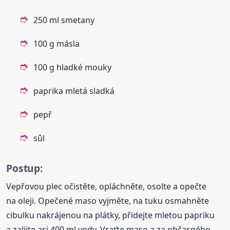
250 ml smetany
100 g másla
100 g hladké mouky
paprika mletá sladká
pepř
sůl
Postup:
Vepřovou plec očistěte, opláchněte, osolte a opečte
na oleji. Opečené maso vyjměte, na tuku osmahněte
cibulku nakrájenou na plátky, přidejte mletou papriku
a zalijte asi 400 ml vody. Vraťte maso a za občasného