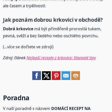
ale časem a trpělivostí.
Jak poznám dobrou krkovici v obchodě?
Dobrá krkovice
má být přiměřeně prorostlá tukem,
pevná, svěží a bez šedého nebo oschlého povrchu.
(...více se dočtete ve zdroji)
Zdroj: článek
Nejlepší recepty z krkovice: šťavnaté tipy
Poradna
V naší poradně s názvem
DOMÁCÍ RECEPT NA