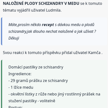
NALOŽENÉ PLODY SCHIZANDRY V MEDU
se k tomuto
tématu vyjádřil uživatel Ludmila.
Máte,prosím někdo
recept
s dávkou medu a plodů
schizandry,jak dlouho nechat naložené a jak užívat ?
Děkuji
Svou reakci k tomuto příspěvku přidal uživatel Kamča .
Domácí pastilky ze schisandry
Ingredience:
- 29 gramů prášku ze schisandry
- 1 lžíce medu
- okvětní lístky z růže nebo jiný rostlinný prášek na
stužení pastilky - volitelně
Postup: