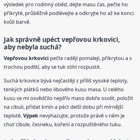
výsledek pro rodinný oběd, dejte masu čas, pečte ho
přikryté, průběžně podlévejte a odkryjte ho až ke konci
kvůli barvě.
Jak správně upéct vepřovou krkovici,
aby nebyla suchá?
Vepřovou krkovici
pečte raději pomaleji, přikrytou a s
trochou podlití, aby se tuk stihl rozpustit.
Suchá krkovice bývá nejčastěji z příliš vysoké teploty,
tenkých plátků nebo libového kusu masa. U celého
kusu se mi osvědčilo nejdřív maso dobře osolit, položit
na cibuli, přidat kmín a péct delší dobu při mírnější
teplotě.
Výpek
nevyhazujte, protože právě v něm je
chuť cibule, česneku, koření a rozpuštěného tuku.