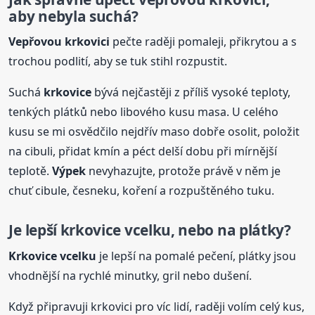
aby nebyla suchá?
Vepřovou krkovici
pečte raději pomaleji, přikrytou a s
trochou podlití, aby se tuk stihl rozpustit.
Suchá
krkovice
bývá nejčastěji z příliš vysoké teploty,
tenkých plátků nebo libového kusu masa. U celého
kusu se mi osvědčilo nejdřív maso dobře osolit, položit
na cibuli, přidat kmín a péct delší dobu při mírnější
teplotě.
Výpek
nevyhazujte, protože právě v něm je
chuť cibule, česneku, koření a rozpuštěného tuku.
Je lepší
krkovice
vcelku, nebo na plátky?
Krkovice
vcelku
je lepší na pomalé pečení, plátky jsou
vhodnější na rychlé minutky, gril nebo dušení.
Když připravuji krkovici pro víc lidí, raději volím celý kus,