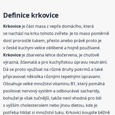
Definice
krkovice
Krkovice
je část masa z vepře domácího, která
se nachází na krku tohoto zvířete. Je to maso poměrně
dost prorostlé tukem, přesto anebo právě proto je
v české kuchyni velice oblíbené a hojně používané.
Krkovice
je zbarvena lehce dočervena, je chuťově
výrazná, šťavnatá a pro kuchyňskou úpravu neutrální.
Dá se proto využívat na různé druhy pokrmů a také
připravovat několika různými tepelnými úpravami.
Obsahuje velké množství vitaminu B1, který pomáhá
posilovat nervový systém a odbourávat sacharidy,
bohužel je však tučnější, takže není vhodná pro lidi
s vyšším cholesterolem nebo jinou dietou, kde je
potřeba hlídat si množství tuku. Krkovici koupíte běžně