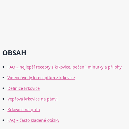
OBSAH
FAQ – nejlepší recepty z krkovice, pečení, minutky a přílohy
Videonávody k receptům z krkovice
Definice krkovice
Vepřová krkovice na pánvi
Krkovice na grilu
FAQ – často kladené otázky