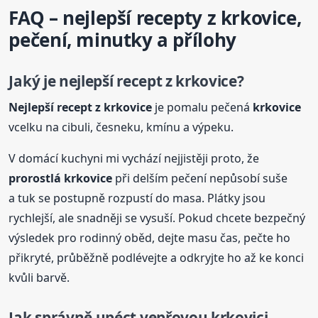
FAQ – nejlepší
recepty
z
krkovice
,
pečení, minutky a přílohy
Jaký je nejlepší recept z
krkovice
?
Nejlepší recept z
krkovice
je pomalu pečená
krkovice
vcelku na cibuli, česneku, kmínu a výpeku.
V domácí kuchyni mi vychází nejjistěji proto, že
prorostlá
krkovice
při delším pečení nepůsobí suše
a tuk se postupně rozpustí do masa. Plátky jsou
rychlejší, ale snadněji se vysuší. Pokud chcete bezpečný
výsledek pro rodinný oběd, dejte masu čas, pečte ho
přikryté, průběžně podlévejte a odkryjte ho až ke konci
kvůli barvě.
Jak správně upéct vepřovou krkovici,