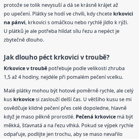
protože se tolik nevysuší a dá se krásně krájet až
po upečení. Plátky se hodí ve chvíli, kdy chcete
krkovici
na pánvi
, krkovici s omáčkou nebo rychlé jídlo k rýži.
U plátků je ale potřeba hlídat sílu řezu a nepéct je
zbytečně dlouho.
Jak dlouho péct krkovici v troubě?
Krkovice
v troubě
potřebuje podle velikosti zhruba
1,5 až 4 hodiny, nejdéle při pomalém pečení vcelku.
Malé plátky mohou být hotové poměrně rychle, ale celý
kus
krkovice
si zaslouží delší čas. U většího kusu se mi
osvědčuje klidné pečení přes celé dopoledne, hlavně
když je maso pěkně prorostlé.
Pečená
krkovice
má být
měkká, šťavnatá a na řezu vlhká. Pokud se výpek rychle
odpařuje, podlijte jen trochu, aby se maso nevařilo