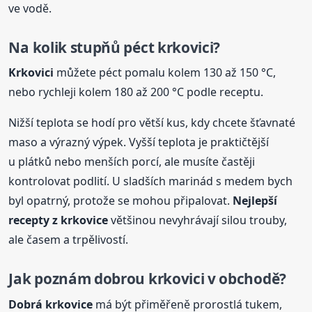
ve vodě.
Na kolik stupňů péct krkovici?
Krkovici
můžete péct pomalu kolem 130 až 150 °C,
nebo rychleji kolem 180 až 200 °C podle receptu.
Nižší teplota se hodí pro větší kus, kdy chcete šťavnaté
maso a výrazný výpek. Vyšší teplota je praktičtější
u plátků nebo menších porcí, ale musíte častěji
kontrolovat podlití. U sladších marinád s medem bych
byl opatrný, protože se mohou připalovat.
Nejlepší
recepty
z
krkovice
většinou nevyhrávají silou trouby,
ale časem a trpělivostí.
Jak poznám dobrou krkovici v obchodě?
Dobrá
krkovice
má být přiměřeně prorostlá tukem,