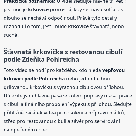
Praktická poznámka:
U videí sledujte hlavně tři věci:
jak moc je
krkovice
prorostlá, kdy se maso solí a jak
dlouho se nechává odpočinout. Právě tyto detaily
rozhodují o tom, jestli bude
krkovice
šťavnatá, nebo
suchá.
Šťavnatá krkovička s restovanou cibulí
podle Zdeňka Pohlreicha
Toto video se hodí pro každého, kdo hledá
vepřovou
krkovici podle Pohlreicha
nebo jednoduchou
grilovanou krkovičku s výraznou cibulovou přílohou.
Důležité jsou hlavně pasáže kolem přípravy masa, práce
s cibulí a finálního propojení výpeku s přílohou. Sledujte
přibližně začátek videa pro osolení a přípravu plátků,
střed pro restovanou cibuli a závěr pro servírování
na opečeném chlebu.