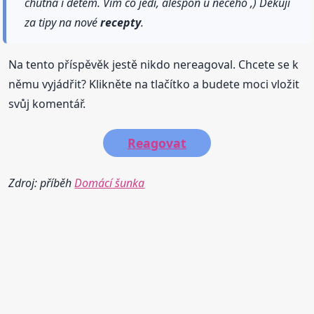
chutná i dětem. Vím co jedí, alespoń u něčeho ,) Děkuji
za tipy na nové
recepty
.
Na tento příspěvěk jestě nikdo nereagoval. Chcete se k
němu vyjádřit? Klikněte na tlačítko a budete moci vložit
svůj komentář.
Reagovat
Zdroj: příběh
Domácí šunka