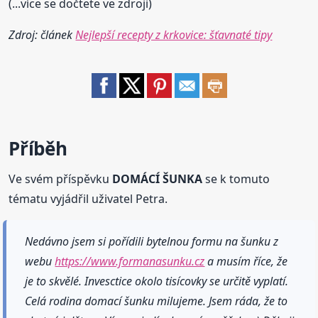
(...více se dočtete ve zdroji)
Zdroj: článek
Nejlepší recepty z krkovice: šťavnaté tipy
Příběh
Ve svém příspěvku
DOMÁCÍ ŠUNKA
se k tomuto
tématu vyjádřil uživatel Petra.
Nedávno jsem si pořídili bytelnou formu na šunku z
webu
https://www.formanasunku.cz
a musím říce, že
je to skvělé. Invesctice okolo tisícovky se určitě vyplatí.
Celá rodina domací šunku milujeme. Jsem ráda, že to