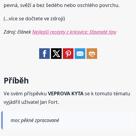
pevná, svěží a bez šedého nebo oschlého povrchu.
(...více se dočtete ve zdroji)
Zdroj: článek
Nejlepší recepty z krkovice: šťavnaté tipy
Příběh
Ve svém příspěvku
VEPROVA KYTA
se k tomuto tématu
vyjádřil uživatel Jan Fort.
moc pěkné zpracované