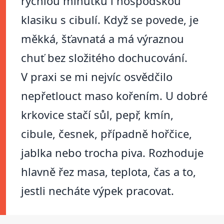
rychlou minutku i hospodskou
klasiku s cibulí. Když se povede, je
měkká, šťavnatá a má výraznou
chuť bez složitého dochucování.
V praxi se mi nejvíc osvědčilo
nepřetlouct maso kořením. U dobré
krkovice stačí sůl, pepř, kmín,
cibule, česnek, případně hořčice,
jablka nebo trocha piva. Rozhoduje
hlavně řez masa, teplota, čas a to,
jestli necháte výpek pracovat.