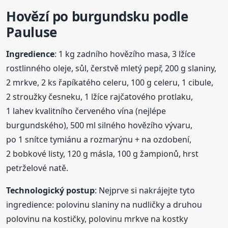
Hovězí
po burgundsku
podle
Pauluse
Ingredience
: 1 kg zadního hovězího masa, 3 lžíce
rostlinného oleje, sůl, čerstvě mletý pepř, 200 g slaniny,
2 mrkve, 2 ks řapíkatého celeru, 100 g celeru, 1 cibule,
2 stroužky česneku, 1 lžíce rajčatového protlaku,
1 lahev kvalitního červeného vína (nejlépe
burgundského), 500 ml silného hovězího vývaru,
po 1 snítce tymiánu a rozmarýnu + na ozdobení,
2 bobkové listy, 120 g másla, 100 g žampionů, hrst
petrželové natě.
Technologický postup
: Nejprve si nakrájejte tyto
ingredience: polovinu slaniny na nudličky a druhou
polovinu na kostičky, polovinu mrkve na kostky