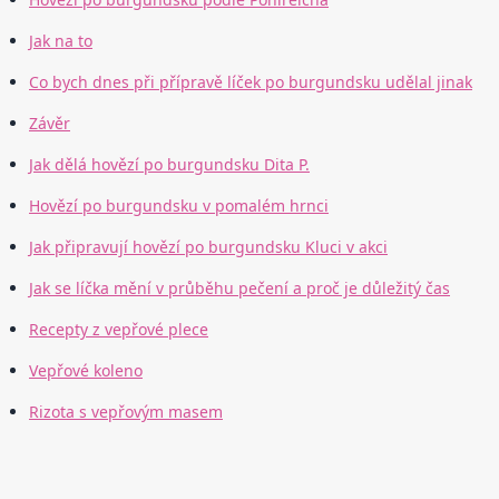
Jak na to
Co bych dnes při přípravě líček po burgundsku udělal jinak
Závěr
Jak dělá hovězí po burgundsku Dita P.
Hovězí po burgundsku v pomalém hrnci
Jak připravují hovězí po burgundsku Kluci v akci
Jak se líčka mění v průběhu pečení a proč je důležitý čas
Recepty z vepřové plece
Vepřové koleno
Rizota s vepřovým masem