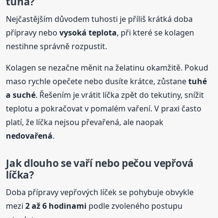
tuhá?
Nejčastějším důvodem tuhosti je příliš krátká doba
přípravy nebo
vysoká teplota
, při které se kolagen
nestihne správně rozpustit.
Kolagen se nezačne měnit na želatinu okamžitě. Pokud
maso rychle opečete nebo dusíte krátce, zůstane
tuhé
a suché
. Řešením je vrátit líčka zpět do tekutiny, snížit
teplotu a pokračovat v pomalém vaření. V praxi často
platí, že líčka nejsou převařená, ale naopak
nedovařená
.
Jak dlouho se vaří nebo pečou vepřová
líčka?
Doba přípravy vepřových líček se pohybuje obvykle
mezi
2 až 6 hodinami
podle zvoleného postupu