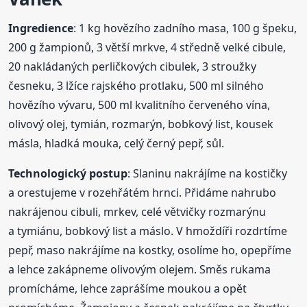
Ingredience
: 1 kg hovězího zadního masa, 100 g špeku,
200 g žampionů, 3 větší mrkve, 4 středně velké cibule,
20 nakládaných perličkových cibulek, 3 stroužky
česneku, 3 lžíce rajského protlaku, 500 ml silného
hovězího vývaru, 500 ml kvalitního červeného vína,
olivový olej, tymián, rozmarýn, bobkový list, kousek
másla, hladká mouka, celý černý pepř, sůl.
Technologický postup
: Slaninu nakrájíme na kostičky
a orestujeme v rozehřátém hrnci. Přidáme nahrubo
nakrájenou cibuli, mrkev, celé větvičky rozmarýnu
a tymiánu, bobkový list a máslo. V hmoždíři rozdrtíme
pepř, maso nakrájíme na kostky, osolíme ho, opepříme
a lehce zakápneme olivovým olejem. Směs rukama
promícháme, lehce zaprášíme moukou a opět