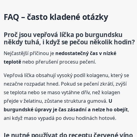
FAQ – často kladené otázky
Proč jsou vepřová líčka
po burgundsku
někdy tuhá, i když se pečou několik hodin?
Nejčastější příčinou je
nedostatečný čas v nízké
teplotě
nebo přerušení procesu pečení.
Vepřová líčka obsahují vysoký podíl kolagenu, který se
nezačne rozpadat hned. Pokud se pečení zkrátí, zvýší
se teplota nebo se maso vytáhne dřív, než kolagen
přejde v želatinu, zůstane struktura gumová.
U
burgundské úpravy je čas zásadní a nelze ho obejít
,
ani když maso vypadá po dvou hodinách hotové.
Je nutné používat do receptu červené víno,