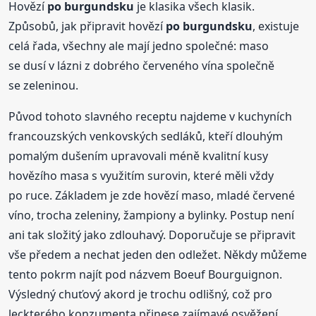
Hovězí
po burgundsku
je klasika všech klasik.
Způsobů, jak připravit hovězí
po burgundsku
, existuje
celá řada, všechny ale mají jedno společné: maso
se dusí v lázni z dobrého červeného vína společně
se zeleninou.
Původ tohoto slavného receptu najdeme v kuchyních
francouzských venkovských sedláků, kteří dlouhým
pomalým dušením upravovali méně kvalitní kusy
hovězího masa s využitím surovin, které měli vždy
po ruce. Základem je zde hovězí maso, mladé červené
víno, trocha zeleniny, žampiony a bylinky. Postup není
ani tak složitý jako zdlouhavý. Doporučuje se připravit
vše předem a nechat jeden den odležet. Někdy můžeme
tento pokrm najít pod názvem Boeuf Bourguignon.
Výsledný chuťový akord je trochu odlišný, což pro
leckterého konzumenta přinese zajímavé osvěžení