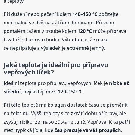
a teploty.
Při dušení nebo pečení kolem
140–150 °C
počítejte
minimálně se dvěma až třemi hodinami. Při velmi
pomalém tažení v troubě kolem
120 °C
může příprava
trvat i šest až osm hodin. Výhodou je, že maso
se nepřipaluje a výsledek je extrémně jemný.
Jaká teplota je ideální pro přípravu
vepřových líček?
Ideální teplota pro přípravu vepřových líček je
nízká až
střední
, nejčastěji mezi 120–150 °C.
Při této teplotě má kolagen dostatek času se přeměnit
na želatinu. Vyšší teploty sice zkrátí dobu přípravy, ale
zvyšují riziko, že maso zůstane tuhé. Vepřová líčka patří
mezi typická jídla, kde
čas pracuje ve váš prospěch
.