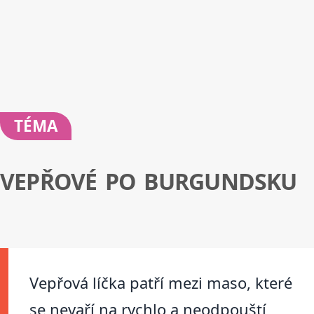
TÉMA
VEPŘOVÉ PO BURGUNDSKU
Vepřová líčka patří mezi maso, které
se nevaří na rychlo a neodpouští