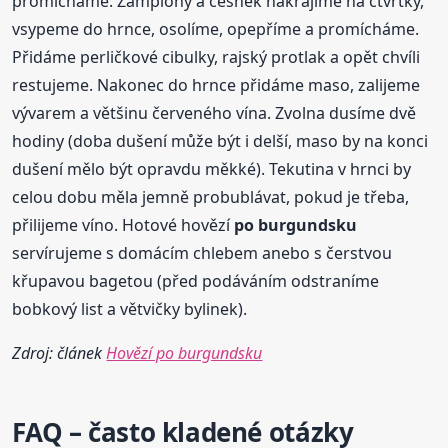
promícháme. Žampiony a česnek nakrájíme na čtvrtky,
vsypeme do hrnce, osolíme, opepříme a promícháme.
Přidáme perličkové cibulky, rajský protlak a opět chvíli
restujeme. Nakonec do hrnce přidáme maso, zalijeme
vývarem a většinu červeného vína. Zvolna dusíme dvě
hodiny (doba dušení může být i delší, maso by na konci
dušení mělo být opravdu měkké). Tekutina v hrnci by
celou dobu měla jemně probublávat, pokud je třeba,
přilijeme víno. Hotové hovězí
po burgundsku
servírujeme s domácím chlebem anebo s čerstvou
křupavou bagetou (před podáváním odstraníme
bobkový list a větvičky bylinek).
Zdroj: článek
Hovězí po burgundsku
FAQ – často kladené otázky