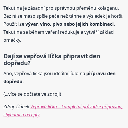
Tekutina je zásadní pro správnou přeměnu kolagenu.
Bez ní se maso spíše peče než táhne a výsledek je horší.
Použít lze
vývar, víno, pivo nebo jejich kombinaci
.
Tekutina se během vaření redukuje a vytváří základ
omáčky.
Dají se vepřová líčka připravit den
dopředu?
Ano, vepřová líčka jsou ideální jídlo na
přípravu den
dopředu
.
(...více se dočtete ve zdroji)
Zdroj: článek
Vepřová líčka – kompletní průvodce přípravou,
chybami a recepty