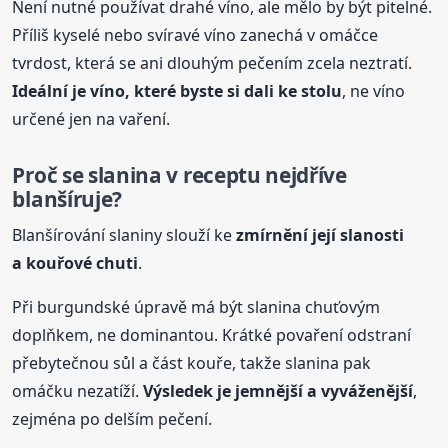
Není nutné používat drahé víno, ale mělo by být pitelné.
Příliš kyselé nebo svíravé víno zanechá v omáčce
tvrdost, která se ani dlouhým pečením zcela neztratí.
Ideální je víno, které byste si dali ke stolu
, ne víno
určené jen na vaření.
Proč se slanina v receptu nejdříve
blanšíruje?
Blanšírování slaniny slouží ke
zmírnění její slanosti
a kouřové chuti
.
Při burgundské úpravě má být slanina chuťovým
doplňkem, ne dominantou. Krátké povaření odstraní
přebytečnou sůl a část kouře, takže slanina pak
omáčku nezatíží.
Výsledek je jemnější a vyváženější
,
zejména po delším pečení.