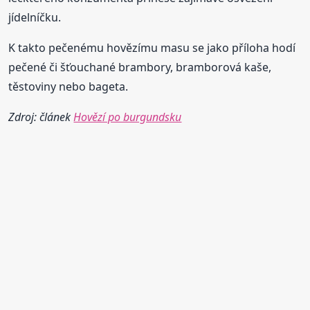
jídelníčku.
K takto pečenému hovězímu masu se jako příloha hodí
pečené či šťouchané brambory, bramborová kaše,
těstoviny nebo bageta.
Zdroj: článek
Hovězí po burgundsku