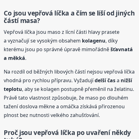
Co jsou vepřová líčka a čím se liší od jiných
částí masa?
Vepřová líčka jsou maso z lícní části hlavy prasete
a vyznačují se vysokým obsahem
kolagenu
, díky
kterému jsou po správné úpravě mimořádně
šťavnatá
a měkká
.
Na rozdíl od běžných libových částí nejsou vepřová líčka
vhodná pro rychlou přípravu. Vyžadují
delší čas
a
nižší
teplotu
, aby se kolagen postupně přeměnil na želatinu.
Právě tato vlastnost způsobuje, že maso po dlouhém
tažení doslova měkne a omáčka získává přirozenou
plnost bez nutnosti velkého zahušťování.
Proč jsou vepřová líčka po uvaření někdy