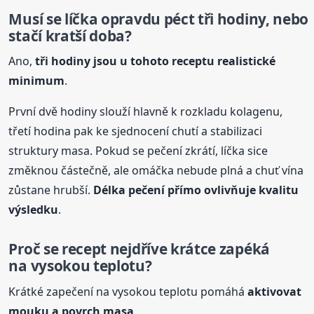
Musí se líčka opravdu péct tři hodiny, nebo
stačí kratší doba?
Ano,
tři hodiny jsou u tohoto receptu realistické
minimum
.
První dvě hodiny slouží hlavně k rozkladu kolagenu,
třetí hodina pak ke sjednocení chutí a stabilizaci
struktury masa. Pokud se pečení zkrátí, líčka sice
změknou částečně, ale omáčka nebude plná a chuť vína
zůstane hrubší.
Délka pečení přímo ovlivňuje kvalitu
výsledku
.
Proč se recept nejdříve krátce zapéká
na vysokou teplotu?
Krátké zapečení na vysokou teplotu pomáhá
aktivovat
mouku a povrch masa
.