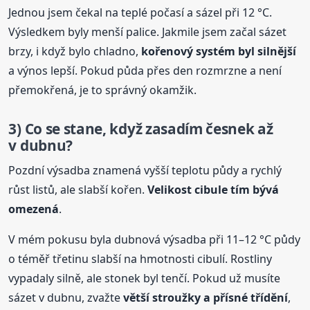
Jednou jsem čekal na teplé počasí a sázel při 12 °C.
Výsledkem byly menší palice. Jakmile jsem začal sázet
brzy, i když bylo chladno,
kořenový systém byl silnější
a výnos lepší. Pokud půda přes den rozmrzne a není
přemokřená, je to správný okamžik.
3) Co se stane, když zasadím česnek až
v dubnu?
Pozdní výsadba znamená vyšší teplotu půdy a rychlý
růst listů, ale slabší kořen.
Velikost cibule tím bývá
omezená
.
V mém pokusu byla dubnová výsadba při 11–12 °C půdy
o téměř třetinu slabší na hmotnosti cibulí. Rostliny
vypadaly silně, ale stonek byl tenčí. Pokud už musíte
sázet v dubnu, zvažte
větší stroužky a přísné třídění
,