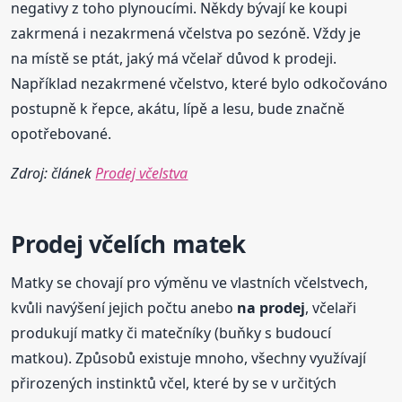
negativy z toho plynoucími. Někdy bývají ke koupi
zakrmená i nezakrmená včelstva po sezóně. Vždy je
na místě se ptát, jaký má včelař důvod k prodeji.
Například nezakrmené včelstvo, které bylo odkočováno
postupně k řepce, akátu, lípě a lesu, bude značně
opotřebované.
Zdroj: článek
Prodej včelstva
Prodej včelích matek
Matky se chovají pro výměnu ve vlastních včelstvech,
kvůli navýšení jejich počtu anebo
na prodej
, včelaři
produkují matky či matečníky (buňky s budoucí
matkou). Způsobů existuje mnoho, všechny využívají
přirozených instinktů včel, které by se v určitých