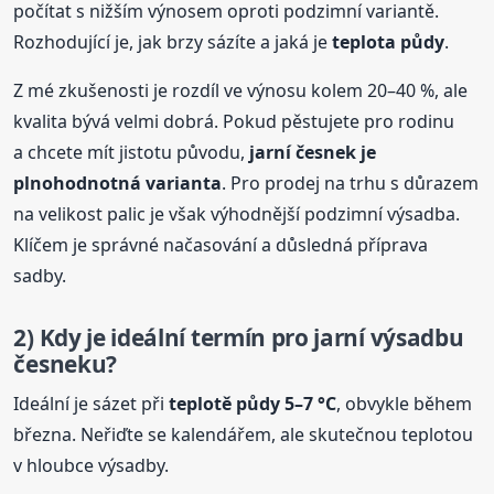
počítat s nižším výnosem oproti podzimní variantě.
Rozhodující je, jak brzy sázíte a jaká je
teplota půdy
.
Z mé zkušenosti je rozdíl ve výnosu kolem 20–40 %, ale
kvalita bývá velmi dobrá. Pokud pěstujete pro rodinu
a chcete mít jistotu původu,
jarní česnek je
plnohodnotná varianta
. Pro prodej na trhu s důrazem
na velikost palic je však výhodnější podzimní výsadba.
Klíčem je správné načasování a důsledná příprava
sadby.
2) Kdy je ideální termín pro jarní výsadbu
česneku?
Ideální je sázet při
teplotě půdy 5–7 °C
, obvykle během
března. Neřiďte se kalendářem, ale skutečnou teplotou
v hloubce výsadby.