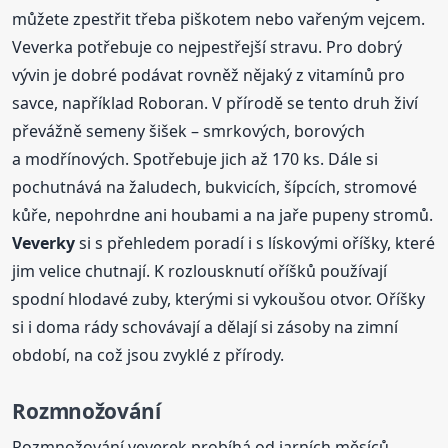
můžete zpestřit třeba piškotem nebo vařeným vejcem.
Veverka potřebuje co nejpestřejší stravu. Pro dobrý
vývin je dobré podávat rovněž nějaký z vitamínů pro
savce, například Roboran. V přírodě se tento druh živí
převážně semeny šišek – smrkových, borových
a modřínových. Spotřebuje jich až 170 ks. Dále si
pochutnává na žaludech, bukvicích, šípcích, stromové
kůře, nepohrdne ani houbami a na jaře pupeny stromů.
Veverky
si s přehledem poradí i s lískovými oříšky, které
jim velice chutnají. K rozlousknutí oříšků používají
spodní hlodavé zuby, kterými si vykoušou otvor. Oříšky
si i doma rády schovávají a dělají si zásoby na zimní
období, na což jsou zvyklé z přírody.
Rozmnožování
Rozmnožování veverek probíhá od jarních měsíců