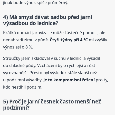
jinak bude výnos spíše průměrný.
4) Má smysl dávat sadbu před jarní
výsadbou do lednice?
Krátká domácí jarovizace může částečně pomoci, ale
nenahradí zimu v půdě.
Čtyři týdny při 4 °C
mi zvýšily
výnos asi o 8 %.
Stroužky jsem skladoval v suchu v lednici a vysadil
do chladné půdy. Vzcházení bylo rychlejší a růst
vyrovnanější. Přesto byl výsledek stále slabší než
u podzimní výsadby.
Je to kompromisní řešení
pro ty,
kdo nestihli podzim.
5) Proč je jarní česnek často menší než
podzimní?