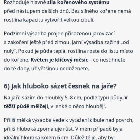
Rozhoduje hlavně
síla kořenového systému
před nástupem delších dnů. Bez silného kořene nemá
rostlina kapacitu vytvořit velkou cibuli.
Podzimní výsadba projde přirozenou jarovizací
a zakoření ještě před zimou. Jarní výsadba začíná „od
nuly“. Pokud je půda teplá, rostlina roste do listu místo
do kořene.
Květen je klíčový měsíc
– co nestihnete
do té doby, už většinou nedoženete.
6) Jak hluboko sázet česnek na jaře?
Na jaře sázím do hloubky 5–8 cm, podle typu půdy.
V
těžší půdě mělčeji
, v lehké o něco hlouběji.
Příliš mělká výsadba vede k vytažení cibule nad povrch,
příliš hluboká zpomaluje růst. V mém případě byla
ideální hloubka kolem 6 cm. Důležité je, aby byl