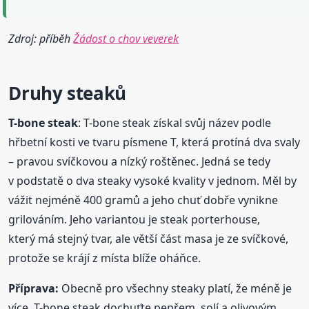
Zdroj: příběh
Žádost o chov veverek
Druhy steaků
T-bone steak
: T-bone steak získal svůj název podle
hřbetní kosti ve tvaru písmene T, která protíná dva svaly
– pravou svíčkovou a nízký roštěnec. Jedná se tedy
v podstatě o dva steaky vysoké kvality v jednom. Měl by
vážit nejméně 400 gramů a jeho chuť dobře vynikne
grilováním. Jeho variantou je steak porterhouse,
který má stejný tvar, ale větší část masa je ze svíčkové,
protože se krájí z místa blíže oháňce.
Příprava:
Obecně pro všechny steaky platí, že méně je
více. T-bone steak dochuťte pepřem, solí a olivovým