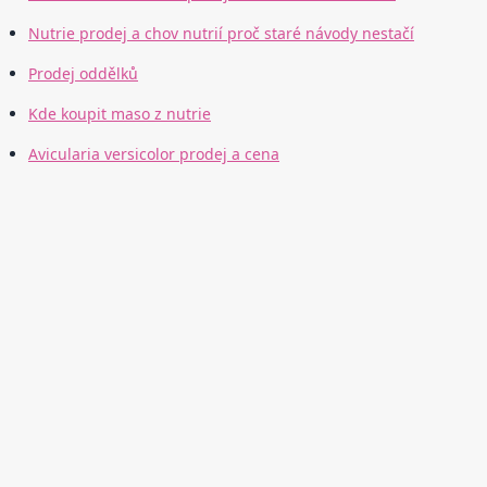
Nutrie prodej a chov nutrií proč staré návody nestačí
Prodej oddělků
Kde koupit maso z nutrie
Avicularia versicolor prodej a cena