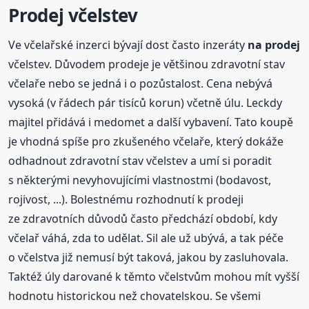
Prodej včelstev
Ve včelařské inzerci bývají dost často inzeráty
na prodej
včelstev. Důvodem prodeje je většinou zdravotní stav
včelaře nebo se jedná i o pozůstalost. Cena nebývá
vysoká (v řádech pár tisíců korun) včetně úlu. Leckdy
majitel přidává i medomet a další vybavení. Tato koupě
je vhodná spíše pro zkušeného včelaře, který dokáže
odhadnout zdravotní stav včelstev a umí si poradit
s některými nevyhovujícími vlastnostmi (bodavost,
rojivost, ...). Bolestnému rozhodnutí k prodeji
ze zdravotních důvodů často předchází období, kdy
včelař váhá, zda to udělat. Sil ale už ubývá, a tak péče
o včelstva již nemusí být taková, jakou by zasluhovala.
Taktéž úly darované k těmto včelstvům mohou mít vyšší
hodnotu historickou než chovatelskou. Se všemi