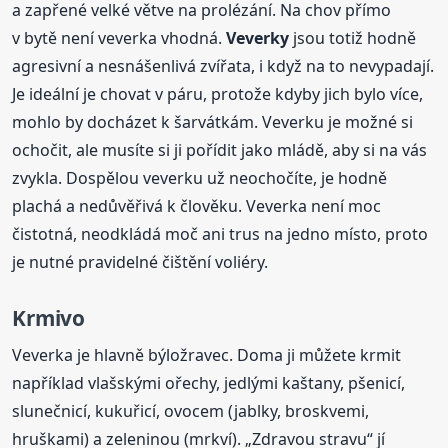
a zapřené velké větve na prolézání. Na chov přímo
v bytě není veverka vhodná.
Veverky
jsou totiž hodně
agresivní a nesnášenlivá zvířata, i když na to nevypadají.
Je ideální je chovat v páru, protože kdyby jich bylo více,
mohlo by docházet k šarvátkám. Veverku je možné si
ochočit, ale musíte si ji pořídit jako mládě, aby si na vás
zvykla. Dospělou veverku už neochočíte, je hodně
plachá a nedůvěřivá k člověku. Veverka není moc
čistotná, neodkládá moč ani trus na jedno místo, proto
je nutné pravidelné čištění voliéry.
Krmivo
Veverka je hlavně býložravec. Doma ji můžete krmit
například vlašskými ořechy, jedlými kaštany, pšenicí,
slunečnicí, kukuřicí, ovocem (jablky, broskvemi,
hruškami) a zeleninou (mrkví). „Zdravou stravu“ jí