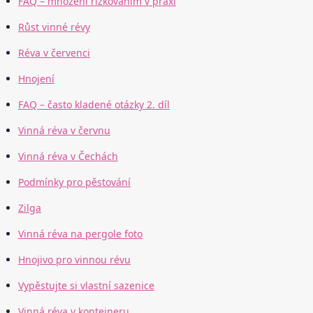
FAQ – množení řízkováním v praxi
Růst vinné révy
Réva v červenci
Hnojení
FAQ – často kladené otázky 2. díl
Vinná réva v červnu
Vinná réva v Čechách
Podmínky pro pěstování
Zilga
Vinná réva na pergole foto
Hnojivo pro vinnou révu
Vypěstujte si vlastní sazenice
Vinná réva v kontejneru