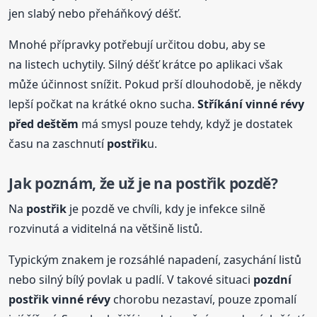
jen slabý nebo přeháňkový déšť.
Mnohé přípravky potřebují určitou dobu, aby se
na listech uchytily. Silný déšť krátce po aplikaci však
může účinnost snížit. Pokud prší dlouhodobě, je někdy
lepší počkat na krátké okno sucha.
Stříkání vinné révy
před deštěm
má smysl pouze tehdy, když je dostatek
času na zaschnutí
postřik
u.
Jak poznám, že už je na
postřik
pozdě?
Na
postřik
je pozdě ve chvíli, kdy je infekce silně
rozvinutá a viditelná na většině listů.
Typickým znakem je rozsáhlé napadení, zasychání listů
nebo silný bílý povlak u padlí. V takové situaci
pozdní
postřik
vinné révy
chorobu nezastaví, pouze zpomalí