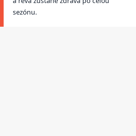
a réva zůstane zdravá po celou
sezónu.