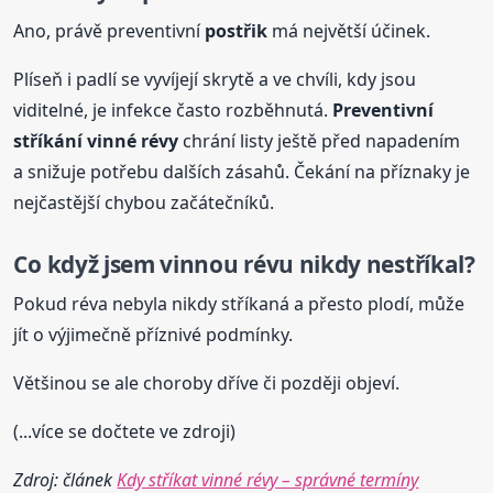
Ano, právě preventivní
postřik
má největší účinek.
Plíseň i padlí se vyvíjejí skrytě a ve chvíli, kdy jsou
viditelné, je infekce často rozběhnutá.
Preventivní
stříkání vinné révy
chrání listy ještě před napadením
a snižuje potřebu dalších zásahů. Čekání na příznaky je
nejčastější chybou začátečníků.
Co když jsem vinnou révu nikdy nestříkal?
Pokud réva nebyla nikdy stříkaná a přesto plodí, může
jít o výjimečně příznivé podmínky.
Většinou se ale choroby dříve či později objeví.
(...více se dočtete ve zdroji)
Zdroj: článek
Kdy stříkat vinné révy – správné termíny