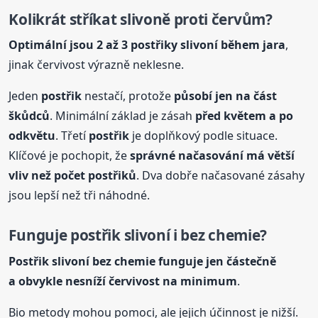
Kolikrát stříkat slivoně proti červům?
Optimální jsou 2 až 3
postřik
y slivoní během jara
,
jinak červivost výrazně neklesne.
Jeden
postřik
nestačí, protože
působí jen na část
škůdců
. Minimální základ je zásah
před květem a po
odkvětu
. Třetí
postřik
je doplňkový podle situace.
Klíčové je pochopit, že
správné načasování má větší
vliv než počet
postřik
ů
. Dva dobře načasované zásahy
jsou lepší než tři náhodné.
Funguje
postřik
slivoní i bez chemie?
Postřik
slivoní bez chemie funguje jen částečně
a obvykle nesníží červivost na minimum
.
Bio metody mohou pomoci, ale jejich účinnost je nižší.