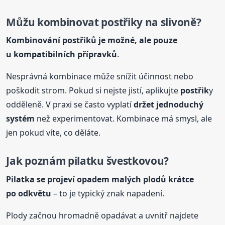
Můžu kombinovat
postřik
y na slivoně?
Kombinování
postřik
ů je možné, ale pouze
u kompatibilních přípravků
.
Nesprávná kombinace může snížit účinnost nebo
poškodit strom. Pokud si nejste jistí, aplikujte
postřik
y
odděleně. V praxi se často vyplatí
držet jednoduchý
systém
než experimentovat. Kombinace má smysl, ale
jen pokud víte, co děláte.
Jak poznám pilatku švestkovou?
Pilatka se projeví opadem malých plodů krátce
po odkvětu
– to je typický znak napadení.
Plody začnou hromadně opadávat a uvnitř najdete