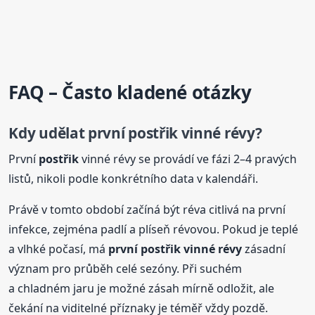
FAQ – Často kladené otázky
Kdy udělat první
postřik
vinné révy?
První
postřik
vinné révy se provádí ve fázi 2–4 pravých
listů, nikoli podle konkrétního data v kalendáři.
Právě v tomto období začíná být réva citlivá na první
infekce, zejména padlí a plíseň révovou. Pokud je teplé
a vlhké počasí, má
první
postřik
vinné révy
zásadní
význam pro průběh celé sezóny. Při suchém
a chladném jaru je možné zásah mírně odložit, ale
čekání na viditelné příznaky je téměř vždy pozdě.