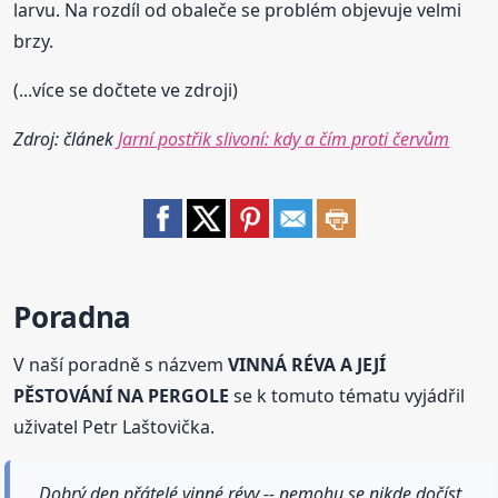
larvu. Na rozdíl od obaleče se problém objevuje velmi
brzy.
(...více se dočtete ve zdroji)
Zdroj: článek
Jarní postřik slivoní: kdy a čím proti červům
Poradna
V naší poradně s názvem
VINNÁ RÉVA A JEJÍ
PĚSTOVÁNÍ NA PERGOLE
se k tomuto tématu vyjádřil
uživatel Petr Laštovička.
Dobrý den přátelé vinné révy -- nemohu se nikde dočíst