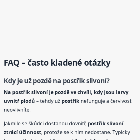
FAQ – často kladené otázky
Kdy je už pozdě na
postřik
slivoní?
Na
postřik
slivoní je pozdě ve chvíli, kdy jsou larvy
uvnitř plodů
– tehdy už
postřik
nefunguje a červivost
neovlivníte.
Jakmile se škůdci dostanou dovnitř,
postřik
slivoní
ztrácí účinnost
, protože se k nim nedostane. Typicky