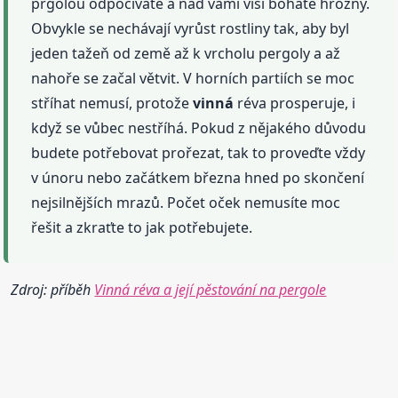
prgolou odpočíváte a nad vámi visí bohaté hrozny.
Obvykle se nechávají vyrůst rostliny tak, aby byl
jeden tažeň od země až k vrcholu pergoly a až
nahoře se začal větvit. V horních partiích se moc
stříhat nemusí, protože
vinná
réva prosperuje, i
když se vůbec nestříhá. Pokud z nějakého důvodu
budete potřebovat prořezat, tak to proveďte vždy
v únoru nebo začátkem března hned po skončení
nejsilnějších mrazů. Počet oček nemusíte moc
řešit a zkraťte to jak potřebujete.
Zdroj: příběh
Vinná réva a její pěstování na pergole