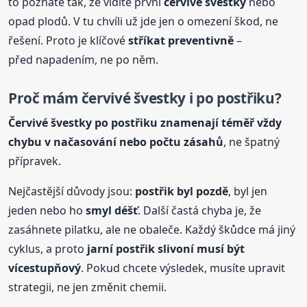
to poznáte tak, že vidíte první
červivé švestky
nebo
opad plodů. V tu chvíli už jde jen o omezení škod, ne
řešení. Proto je klíčové
stříkat preventivně
–
před napadením, ne po něm.
Proč mám červivé švestky i po
postřik
u?
Červivé švestky po
postřik
u znamenají téměř vždy
chybu v načasování nebo počtu zásahů
, ne špatný
přípravek.
Nejčastější důvody jsou:
postřik
byl pozdě
, byl jen
jeden nebo ho
smyl déšť
. Další častá chyba je, že
zasáhnete pilatku, ale ne obaleče. Každý škůdce má jiný
cyklus, a proto
jarní
postřik
slivoní musí být
vícestupňový
. Pokud chcete výsledek, musíte upravit
strategii, ne jen změnit chemii.