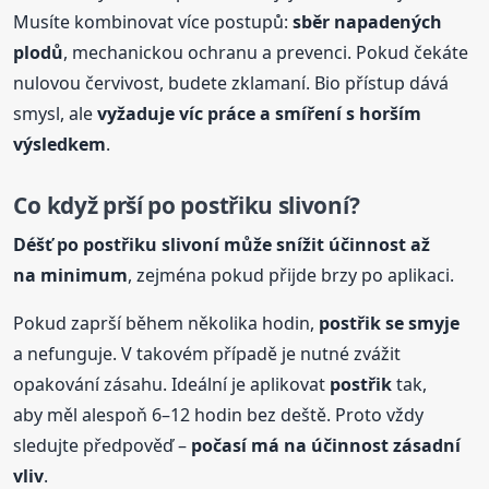
Musíte kombinovat více postupů:
sběr napadených
plodů
, mechanickou ochranu a prevenci. Pokud čekáte
nulovou červivost, budete zklamaní. Bio přístup dává
smysl, ale
vyžaduje víc práce a smíření s horším
výsledkem
.
Co když prší po
postřik
u slivoní?
Déšť po
postřik
u slivoní může snížit účinnost až
na minimum
, zejména pokud přijde brzy po aplikaci.
Pokud zaprší během několika hodin,
postřik
se smyje
a nefunguje. V takovém případě je nutné zvážit
opakování zásahu. Ideální je aplikovat
postřik
tak,
aby měl alespoň 6–12 hodin bez deště. Proto vždy
sledujte předpověď –
počasí má na účinnost zásadní
vliv
.