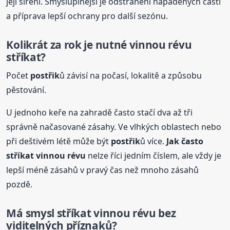
její šíření. Smysluplnější je odstranění napadených částí
a příprava lepší ochrany pro další sezónu.
Kolikrát za rok je nutné vinnou révu
stříkat?
Počet
postřik
ů závisí na počasí, lokalitě a způsobu
pěstování.
U jednoho keře na zahradě často stačí dva až tři
správně načasované zásahy. Ve vlhkých oblastech nebo
při deštivém létě může být
postřik
ů více.
Jak často
stříkat vinnou révu
nelze říci jedním číslem, ale vždy je
lepší méně zásahů v pravý čas než mnoho zásahů
pozdě.
Má smysl stříkat vinnou révu bez
viditelných příznaků?