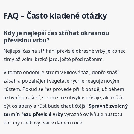
FAQ – Často kladené otázky
Kdy je nejlepší čas stříhat okrasnou
převislou vrbu?
Nejlepší čas na stříhání převislé okrasné vrby je konec
zimy až velmi brzké jaro, ještě před rašením.
V tomto období je strom v klidové fázi, dobře snáší
zásah a po zahájení vegetace rychle reaguje novým
růstem. Pokud se řez provede příliš pozdě, už během
aktivního rašení, strom sice obvykle přežije, ale může
být oslabený a růst bude chaotičtější.
Správně zvolený
termín řezu převislé vrby
výrazně ovlivňuje hustotu
koruny i celkový tvar v daném roce.