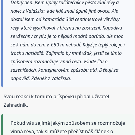
Dobrý den. Jsem úplný začátečník v pěstování révy a
navíc z Valašska, kde lidé znali úplně jiné ovoce. Ale
dostal jsem od kamaráda 30ti centimetrové větvičky
révy, které vystřihoval v březnu na zasazení. Kupodivu
se všechny chytly. Je to nějaká modrá odrůda, ale moc
se k nám do n.m.v. 690 m nehodí. Když je teplý rok, je i
trochu nasládlá. Zajímalo by mně však, jestli se tímto
způsobem rozmnožuje vinná réva. Všude čtu o
sazeničkách, kontejnerovém způsobu atd. Děkuji za
odpověď. Zdeněk z Valašska.
Svou reakci k tomuto příspěvku přidal uživatel
Zahradník.
Pokud vás zajímá jakým způsobem se rozmnožuje
vinná réva, tak si můžete přečíst náš článek o