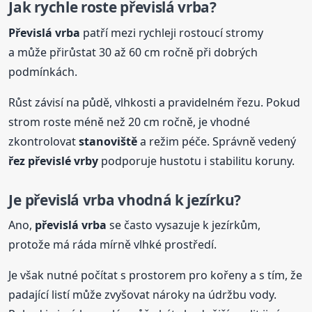
Jak rychle roste převislá
vrba
?
Převislá
vrba
patří mezi rychleji rostoucí stromy
a může přirůstat 30 až 60 cm ročně při dobrých
podmínkách.
Růst závisí na půdě, vlhkosti a pravidelném řezu. Pokud
strom roste méně než 20 cm ročně, je vhodné
zkontrolovat
stanoviště
a režim péče. Správně vedený
řez převislé vrby
podporuje hustotu i stabilitu koruny.
Je převislá
vrba
vhodná k jezírku?
Ano,
převislá
vrba
se často vysazuje k jezírkům,
protože má ráda mírně vlhké prostředí.
Je však nutné počítat s prostorem pro kořeny a s tím, že
padající listí může zvyšovat nároky na údržbu vody.