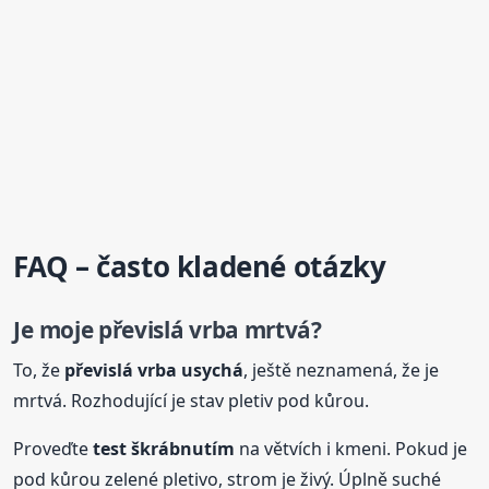
FAQ – často kladené otázky
Je moje převislá
vrba
mrtvá?
To, že
převislá
vrba
usychá
, ještě neznamená, že je
mrtvá. Rozhodující je stav pletiv pod kůrou.
Proveďte
test škrábnutím
na větvích i kmeni. Pokud je
pod kůrou zelené pletivo, strom je živý. Úplně suché