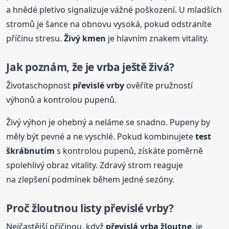
a hnědé pletivo signalizuje vážné poškození. U mladších
stromů je šance na obnovu vysoká, pokud odstraníte
příčinu stresu.
Živý kmen
je hlavním znakem vitality.
Jak poznám, že je
vrba
ještě živá?
Životaschopnost
převislé vrby
ověříte pružností
výhonů a kontrolou pupenů.
Živý výhon je ohebný a neláme se snadno. Pupeny by
měly být pevné a ne vyschlé. Pokud kombinujete
test
škrábnutím
s kontrolou pupenů, získáte poměrně
spolehlivý obraz vitality. Zdravý strom reaguje
na zlepšení podmínek během jedné sezóny.
Proč žloutnou listy převislé vrby?
Nejčastější příčinou, když
převislá
vrba
žloutne
, je