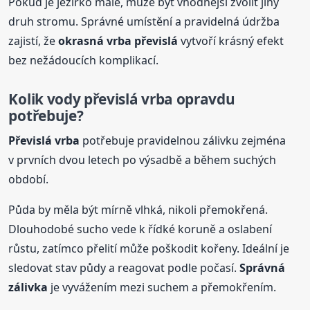
Pokud je jezírko malé, může být vhodnější zvolit jiný
druh stromu. Správné umístění a pravidelná údržba
zajistí, že
okrasná
vrba
převislá
vytvoří krásný efekt
bez nežádoucích komplikací.
Kolik vody převislá
vrba
opravdu
potřebuje?
Převislá
vrba
potřebuje pravidelnou zálivku zejména
v prvních dvou letech po výsadbě a během suchých
období.
Půda by měla být mírně vlhká, nikoli přemokřená.
Dlouhodobé sucho vede k řídké koruně a oslabení
růstu, zatímco přelití může poškodit kořeny. Ideální je
sledovat stav půdy a reagovat podle počasí.
Správná
zálivka
je vyvážením mezi suchem a přemokřením.