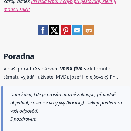
Zdroj: článek
Převislá vrba: 7 chyb při pěstování, které ji
mohou zničit
Poradna
V naší poradně s názvem
VRBA JÍVA
se k tomuto
tématu vyjádřil uživatel MVDr. Josef Holejšovský Ph..
Dobrý den, kde je prosím možné zakoupit, případně
objednat, sazenice vrby jívy (kočičky). Děkuji předem za
vaší odpověď.
S pozdravem