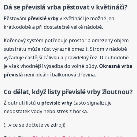
Dá se převislá
vrba
pěstovat v květináči?
Pěstování
převislé vrby
v květináči je možné jen
krátkodobě a při dostatečně velké nádobě.
Kořenový systém potřebuje prostor a omezený objem
substrátu může růst výrazně omezit. Strom v nádobě
vyžaduje častější zálivku a pravidelný řez. Dlouhodobě
je však vhodnější výsadba do volné půdy.
Okrasná
vrba
převislá
není ideální balkonová dřevina.
Co dělat, když listy převislé vrby žloutnou?
Žloutnutí listů u
převislé vrby
často signalizuje
nedostatek vody nebo stres z horka.
(...více se dočtete ve zdroji)