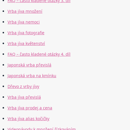
FAQ – často kladené otázky 3. díl
Vrba jíva množení
Vrba jíva nemoci
Vrba jíva fotografie
Vrba jíva květenství
FAQ – často kladené otázky 4. díl
Japonská vrba převislá
Japonská vrba na kmínku
Dřevo z vrby jívy
Vrba jíva převislá
Vrba jíva prodej a cena
Vrba jíva alias kočičky
Videonávody k množení řízkováním