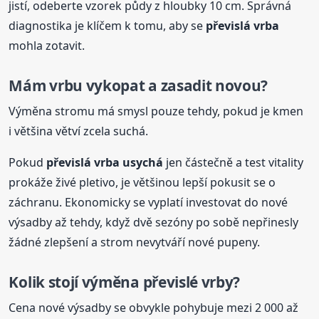
jistí, odeberte vzorek půdy z hloubky 10 cm. Správná
diagnostika je klíčem k tomu, aby se
převislá
vrba
mohla zotavit.
Mám vrbu vykopat a zasadit novou?
Výměna stromu má smysl pouze tehdy, pokud je kmen
i většina větví zcela suchá.
Pokud
převislá
vrba
usychá
jen částečně a test vitality
prokáže živé pletivo, je většinou lepší pokusit se o
záchranu. Ekonomicky se vyplatí investovat do nové
výsadby až tehdy, když dvě sezóny po sobě nepřinesly
žádné zlepšení a strom nevytváří nové pupeny.
Kolik stojí výměna převislé vrby?
Cena nové výsadby se obvykle pohybuje mezi 2 000 až