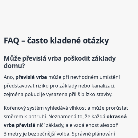
FAQ – často kladené otázky
Může převislá
vrba
poškodit základy
domu?
Ano,
převislá
vrba
může při nevhodném umístění
představovat riziko pro základy nebo kanalizaci,
zejména pokud je vysazena příliš blízko stavby.
Kořenový systém vyhledává vlhkost a může prorůstat
směrem k potrubí. Neznamená to, že každá
okrasná
vrba
převislá
ničí základy, ale vzdálenost alespoň
3 metry je bezpečnější volba. Správné plánování