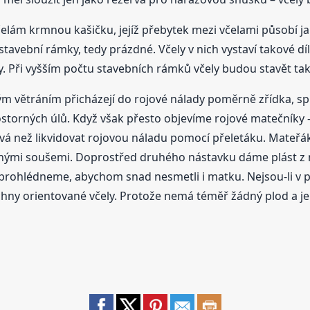
čelám krmnou kašičku, jejíž přebytek mezi včelami působí ja
avební rámky, tedy prázdné. Včely v nich vystaví takové dí
iny. Při vyšším počtu stavebních rámků včely budou stavět ta
ým větráním přicházejí do rojové nálady poměrně zřídka, sp
rostorných úlů. Když však přesto objevíme rojové matečníky
vá než likvidovat rojovou náladu pomocí přeletáku. Mateř
enými soušemi. Doprostřed druhého nástavku dáme plást z
ře prohlédneme, abychom snad nesmetli i matku. Nejsou-li v
chny orientované včely. Protože nemá téměř žádný plod a j