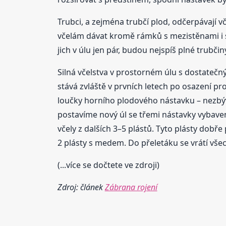
Trubci, a zejména trubčí plod, odčerpávají v
včelám dávat kromě rámků s mezistěnami i st
jich v úlu jen pár, budou nejspíš plné trubč
Silná včelstva v prostorném úlu s dostatečn
stává zvláště v prvních letech po osazení p
loučky horního plodového nástavku – nezbý
postavíme nový úl se třemi nástavky vybav
včely z dalších 3–5 plástů. Tyto plásty dob
2 plásty s medem. Do přeletáku se vrátí vše
(...více se dočtete ve zdroji)
Zdroj: článek
Zábrana rojení