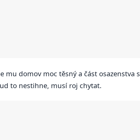
je mu domov moc těsný a část osazenstva si 
kud to nestihne, musí roj chytat.