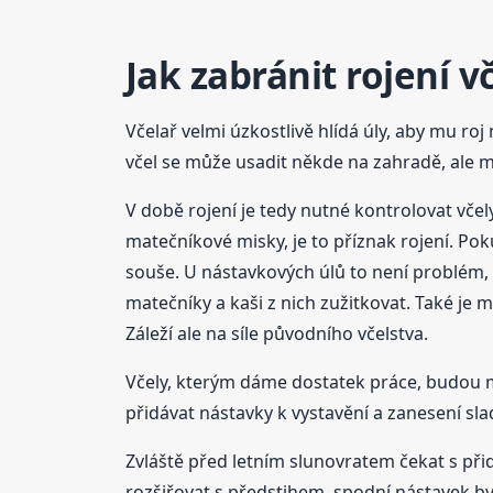
Jak zabránit rojení v
Včelař velmi úzkostlivě hlídá úly, aby mu roj 
včel se může usadit někde na zahradě, ale m
V době rojení je tedy nutné kontrolovat včel
matečníkové misky, je to příznak rojení. Pok
souše. U nástavkových úlů to není problém, 
matečníky a kaši z nich zužitkovat. Také je 
Záleží ale na síle původního včelstva.
Včely, kterým dáme dostatek práce, budou mí
přidávat nástavky k vystavění a zanesení sla
Zvláště před letním slunovratem čekat s přid
rozšiřovat s předstihem, spodní nástavek by 