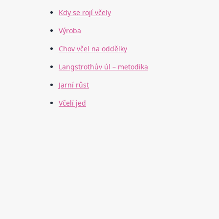
Kdy se rojí včely
Výroba
Chov včel na oddělky
Langstrothův úl – metodika
Jarní růst
Včelí jed