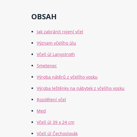
OBSAH
Jak zabránit rojení včel
Význam včelího úlu
Včelí úl Langstroth
Smetenec
Výroba nátěrů z včelího vosku
Výroba leštěnky na nábytek z včelího vosku
Rozdělení včel
Med
Včelí úl 39 x 24 cm
Včelí úl Čechoslovák