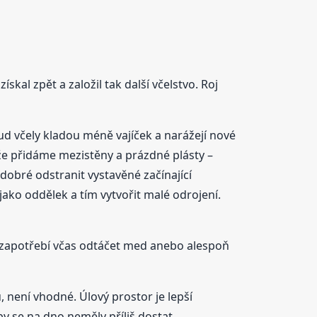
ískal zpět a založil tak další včelstvo. Roj
kud včely kladou méně vajíček a narážejí nové
 že přidáme mezistěny a prázdné plásty –
dobré odstranit vystavěné začínající
jako oddělek a tím vytvořit malé odrojení.
o zapotřebí včas odtáčet med anebo alespoň
 není vhodné. Úlový prostor je lepší
y se na dno neměly příliš dostat.