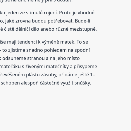
ko jeden ze stimulů rojení. Proto je vhodné
lo, jaké zrovna budou potřebovat. Bude-li
ké čistě dělničí dílo anebo různé mezistupně.
íše mají tendenci k výměně matek. To se
 – to zjistíme snadno pohledem na spodní
ák odsuneme stranou a na jeho místo
 mateřáku s živenými matečníky a přisypeme
 převěšeném plástu zásoby, přidáme ještě 1–
e schopen alespoň částečně využít snůšky.