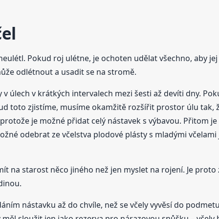
čel
neulétl. Pokud roj ulétne, je ochoten udělat všechno, aby jej z
ůže odlétnout a usadit se na stromě.
y v úlech v krátkých intervalech mezi šesti až devíti dny. Po
ud toto zjistíme, musíme okamžitě rozšířit prostor úlu tak,
protože je možné přidat celý nástavek s výbavou. Přitom je 
možné odebrat ze včelstva plodové plásty s mladými včelami 
t na starost něco jiného než jen myslet na rojení. Je prot
dinou.
áním nástavku až do chvíle, než se včely vyvěsí do podmetu,
měl sloužit jen jako rezerva pro nárazovou snůšku – včely b