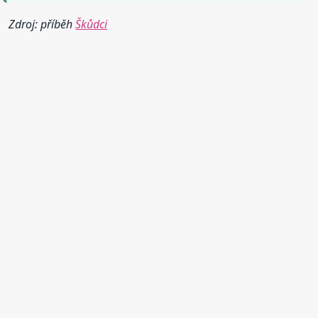
Zdroj: příběh
Škůdci