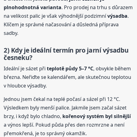
plnohodnotná varianta
. Pro prodej na trhu s důrazem
na velikost palic je však výhodnější podzimní
výsadba
.
Klíčem je správné načasování a důsledná příprava
sadby.
2) Kdy je ideální termín pro jarní výsadbu
česneku?
Ideální je sázet při
teplotě půdy 5–7 °C
, obvykle během
března. Neřiďte se kalendářem, ale skutečnou teplotou
v hloubce výsadby.
Jednou jsem čekal na teplé počasí a sázel při 12 °C.
Výsledkem byly menší palice. Jakmile jsem začal sázet
brzy, i když bylo chladno,
kořenový systém byl silnější
a výnos lepší. Pokud půda přes den rozmrzne a není
přemokřená, je to správný okamžik.