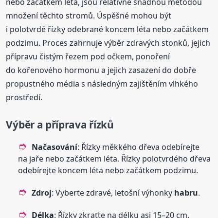
nebo začátkem léta, jsou relativně snadnou metodou
množení těchto stromů. Úspěšné mohou být
i polotvrdé řízky odebrané koncem léta nebo začátkem
podzimu. Proces zahrnuje výběr zdravých stonků, jejich
přípravu čistým řezem pod očkem, ponoření
do kořenového hormonu a jejich zasazení do dobře
propustného média s následným zajištěním vlhkého
prostředí.
Výběr a příprava řízků
Načasování
: Řízky měkkého dřeva odebírejte
na jaře nebo začátkem léta. Řízky polotvrdého dřeva
odebírejte koncem léta nebo začátkem podzimu.
Zdroj
: Vyberte zdravé, letošní výhonky
habru
.
Délka
: Řízky zkraťte na délku asi 15–20 cm.