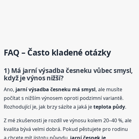
FAQ – Často kladené otázky
1) Má jarní
výsadba
česneku vůbec smysl,
když je výnos nižší?
Ano,
jarní
výsadba
česneku má smysl
, ale musíte
počítat s nižším výnosem oproti podzimní variantě.
Rozhodující je, jak brzy sázíte a jaká je
teplota půdy
.
Z mé zkušenosti je rozdíl ve výnosu kolem 20–40 %, ale
kvalita bývá velmi dobrá. Pokud pěstujete pro rodinu
a chcete mít jistotu původu,
jarní česnek je