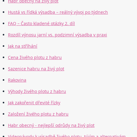
Habr obecný na živý plot
Hustá vs řídká výsadba – reálný vývoj po týdnech
FAQ – Často kladené otázky 2. díl
Rozdíl výnosu jarní vs. podzimní výsadba v praxi
Jak na stříhání
Cena živého plotu z habru
Sazenice habru na živý plot
Rakovina
Výhody živého plotu z habru
Jak zakořenit dřevité řízky
Založení živého plotu z habru
Habr obecný - nejlepší odrůdy na živý plot
Videonávody k výsadbě živého plotu, tújím a alternativám