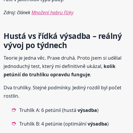
Zdroj: článek
Množení habru řízky
Hustá vs řídká
výsadba
– reálný
vývoj po týdnech
Teorie je jedna věc. Praxe druhá. Proto jsem si udělal
jednoduchý test, který mi definitivně ukázal,
kolik
petúnií do truhlíku opravdu funguje
.
Dva truhlíky. Stejné podmínky. Jediný rozdíl byl počet
rostlin.
Truhlík A: 6 petúnií (hustá
výsadba
)
Truhlík B: 4 petúnie (optimální
výsadba
)