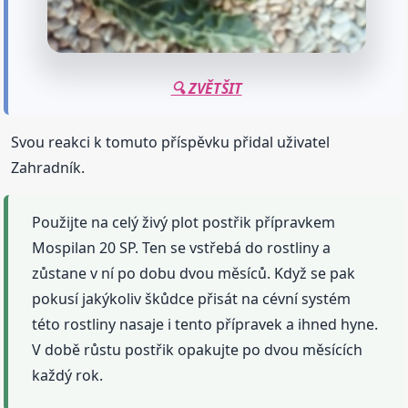
🔍 ZVĚTŠIT
Svou reakci k tomuto příspěvku přidal uživatel
Zahradník.
Použijte na celý živý plot postřik přípravkem
Mospilan 20 SP. Ten se vstřebá do rostliny a
zůstane v ní po dobu dvou měsíců. Když se pak
pokusí jakýkoliv škůdce přisát na cévní systém
této rostliny nasaje i tento přípravek a ihned hyne.
V době růstu postřik opakujte po dvou měsících
každý rok.