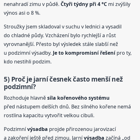
nenahradí zimu v půdě.
Čtyři týdny při 4 °C
mi zvýšily
výnos asi o 8 %.
Stroužky jsem skladoval v suchu v lednici a vysadil
do chladné půdy. Vzcházení bylo rychlejší a růst
vyrovnanější. Přesto byl výsledek stále slabší než
u podzimní výsadby.
Je to kompromisní řešení
pro ty,
kdo nestihli podzim.
5) Proč je jarní česnek často menší než
podzimní?
Rozhoduje hlavně
síla kořenového systému
před nástupem delších dnů. Bez silného kořene nemá
rostlina kapacitu vytvořit velkou cibuli.
Podzimní
výsadba
projde přirozenou jarovizací
a zakoření ještě před zimou. Jarní
výsadba
začíná „od