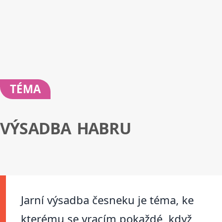
TÉMA
VÝSADBA HABRU
Jarní výsadba česneku je téma, ke
kterému se vracím pokaždé, když