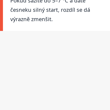
Pokud sázíte do 5–7 °C a dáte
česneku silný start, rozdíl se dá
výrazně zmenšit.