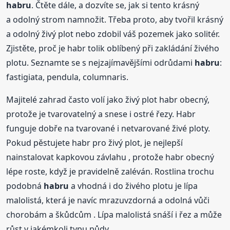
habru
. Čtěte dále, a dozvíte se, jak si tento krásný
a odolný strom namnožit. Třeba proto, aby tvořil krásný
a odolný živý plot nebo zdobil váš pozemek jako solitér.
Zjistěte, proč je habr tolik oblíbený při zakládání živého
plotu. Seznamte se s nejzajímavějšími odrůdami
habru
:
fastigiata, pendula, columnaris.
Majitelé zahrad často volí jako živý plot habr obecný,
protože je tvarovatelný a snese i ostré řezy. Habr
funguje dobře na tvarované i netvarované živé ploty.
Pokud pěstujete habr pro živý plot, je nejlepší
nainstalovat kapkovou závlahu , protože habr obecný
lépe roste, když je pravidelně zaléván. Rostlina trochu
podobná
habru
a vhodná i do živého plotu je lípa
malolistá, která je navíc mrazuvzdorná a odolná vůči
chorobám a škůdcům . Lípa malolistá snáší i řez a může
růst v jakémkoli typu půdy.