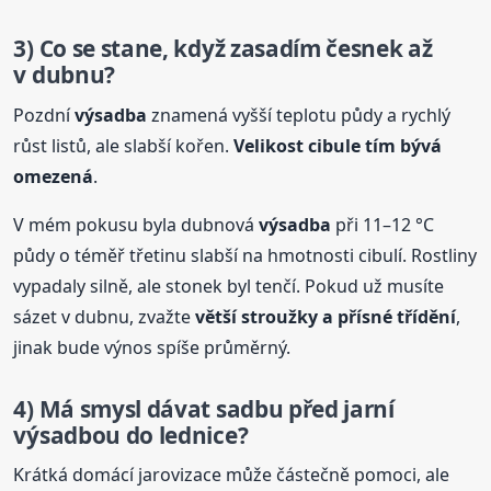
3) Co se stane, když zasadím česnek až
v dubnu?
Pozdní
výsadba
znamená vyšší teplotu půdy a rychlý
růst listů, ale slabší kořen.
Velikost cibule tím bývá
omezená
.
V mém pokusu byla dubnová
výsadba
při 11–12 °C
půdy o téměř třetinu slabší na hmotnosti cibulí. Rostliny
vypadaly silně, ale stonek byl tenčí. Pokud už musíte
sázet v dubnu, zvažte
větší stroužky a přísné třídění
,
jinak bude výnos spíše průměrný.
4) Má smysl dávat sadbu před jarní
výsadbou do lednice?
Krátká domácí jarovizace může částečně pomoci, ale