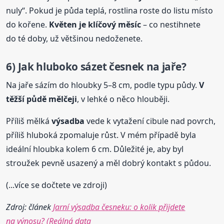
nuly“. Pokud je půda teplá, rostlina roste do listu místo
do kořene.
Květen je klíčový měsíc
– co nestihnete
do té doby, už většinou nedoženete.
6) Jak hluboko sázet česnek na jaře?
Na jaře sázím do hloubky 5–8 cm, podle typu půdy.
V
těžší půdě mělčeji
, v lehké o něco hlouběji.
Příliš mělká
výsadba
vede k vytažení cibule nad povrch,
příliš hluboká zpomaluje růst. V mém případě byla
ideální hloubka kolem 6 cm. Důležité je, aby byl
stroužek pevně usazený a měl dobrý kontakt s půdou.
(...více se dočtete ve zdroji)
Zdroj: článek
Jarní výsadba česneku: o kolik přijdete
na výnosu? (Reálná data