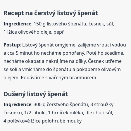
Recept na čerstvý listový špenát
Ingredience
: 150 g listového špenátu, česnek, sůl,
1 lžíce olivového oleje, pepř
Postup
: Listový špenát omyjeme, zalijeme vroucí vodou
a cca 5 minut ho necháme ponořený. Poté ho scedíme,
necháme okapat a nakrájíme na dílky. Česnek utřeme
se solí a vmícháme do špenátu a pokapeme olivovým
olejem. Podáváme s vařeným bramborem.
Dušený listový špenát
Ingredience
: 300 g čerstvého špenátu, 3 stroužky
česneku, 1/2 cibule, 1 hrníček mléka, dle chuti sůl,
4 polévkové lžíce polohrubé mouky