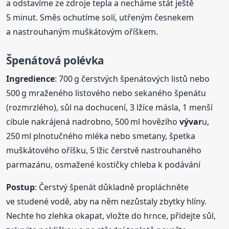
a odstavíme ze zdroje tepla a necháme stát ještě
5 minut. Směs ochutíme solí, utřeným česnekem
a nastrouhaným muškátovým oříškem.
Špenátová polévka
Ingredience
: 700 g čerstvých špenátových listů nebo
500 g mraženého listového nebo sekaného špenátu
(rozmrzlého), sůl na dochucení, 3 lžíce másla, 1 menší
cibule nakrájená nadrobno, 500 ml hovězího
vývar
u,
250 ml plnotučného mléka nebo smetany, špetka
muškátového oříšku, 5 lžic čerstvě nastrouhaného
parmazánu, osmažené kostičky chleba k podávání
Postup
: Čerstvý špenát důkladně propláchněte
ve studené vodě, aby na něm nezůstaly zbytky hlíny.
Nechte ho zlehka okapat, vložte do hrnce, přidejte sůl,