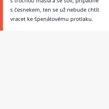
s trochou másla a se solí, případně
s česnekem, ten se už nebude chtít
vracet ke špenátovému protlaku.