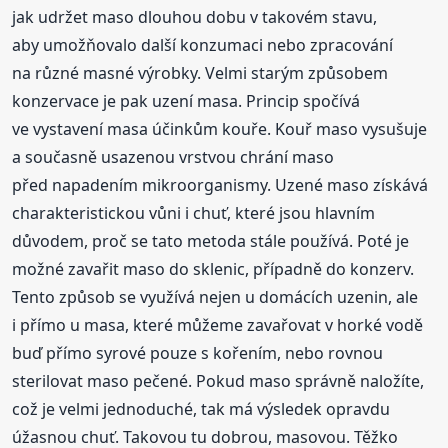
jak udržet maso dlouhou dobu v takovém stavu,
aby umožňovalo další konzumaci nebo zpracování
na různé masné výrobky. Velmi starým způsobem
konzervace je pak uzení masa. Princip spočívá
ve vystavení masa účinkům kouře. Kouř maso vysušuje
a současně usazenou vrstvou chrání maso
před napadením mikroorganismy. Uzené maso získává
charakteristickou vůni i chuť, které jsou hlavním
důvodem, proč se tato metoda stále používá. Poté je
možné zavařit maso do sklenic, případně do konzerv.
Tento způsob se využívá nejen u domácích uzenin, ale
i přímo u masa, které můžeme zavařovat v horké vodě
buď přímo syrové pouze s kořením, nebo rovnou
sterilovat maso pečené. Pokud maso správně naložíte,
což je velmi jednoduché, tak má výsledek opravdu
úžasnou chuť. Takovou tu dobrou, masovou. Těžko