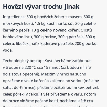
Hovězí
vývar
trochu jinak
Ingredience: 500 g hovězích žeber s masem, 500 g
morkových kostí, 1,5 kg kostí harfa, sůl, 20 g celého
černého pepře, 10 g celého nového koření, 5 listů
bobkového listu, 300 g mrkve, 300 g petržele, 300 g
celeru, libeček, nať z kadeřavé petržele, 200 g pórku,
voda.
Technologický postup: Kosti necháme zatáhnout
v troubě na 220 °C cca 15 minut (až budou mírně
do zlatova opečené). Mezitím v hrnci na sucho
opražíme divoké koření a zalijeme ho vodou (měla by
sahat do ¾ hrnce), přidáme očištěnou mrkev, petržel,
celer, pórek (v celku) a vše přivedeme k varu. Potom
do hrnce vložíme pečené kosti, necháme ještě cca