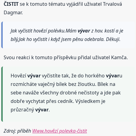
ČISTIT
se k tomuto tématu vyjádřil uživatel Trvalová
Dagmar.
Jak vyčistit hovězí polévku.Mám
vývar
z hov. kostí a je
bílý,Jak ho vyčistit i když jsem pěnu odebrala. Děkuji.
Svou reakci k tomuto příspěvku přidal uživatel Kamča.
Hovězí
vývar
vyčistíte tak, že do horkého
vývar
u
rozmícháte vaječný bílek bez žloutku. Bílek na
sebe naváže všechny drobné nečistoty a jde pak
dobře vychytat přes cedník. Výsledkem je
průzračný
vývar
.
Zdroj: příběh
Www.hovězí polevka-čistit