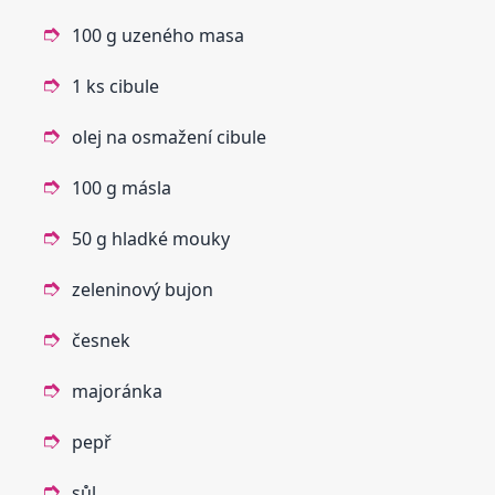
100 g uzeného masa
1 ks cibule
olej na osmažení cibule
100 g másla
50 g hladké mouky
zeleninový bujon
česnek
majoránka
pepř
sůl