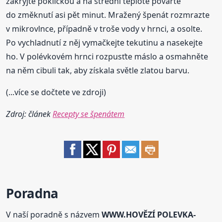
zakryjte pokličkou a na střední teplotě povařte
do změknutí asi pět minut. Mražený špenát rozmrazte
v mikrovlnce, případně v troše vody v hrnci, a osolte.
Po vychladnutí z něj vymačkejte tekutinu a nasekejte
ho. V polévkovém hrnci rozpusťte máslo a osmahněte
na něm cibuli tak, aby získala světle zlatou barvu.
(...více se dočtete ve zdroji)
Zdroj: článek
Recepty se špenátem
Poradna
V naší poradně s názvem
WWW.HOVĚZÍ POLEVKA-