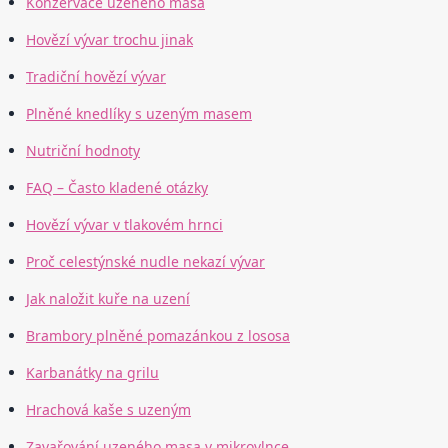
Konzervace uzeného masa
Hovězí vývar trochu jinak
Tradiční hovězí vývar
Plněné knedlíky s uzeným masem
Nutriční hodnoty
FAQ – Často kladené otázky
Hovězí vývar v tlakovém hrnci
Proč celestýnské nudle nekazí vývar
Jak naložit kuře na uzení
Brambory plněné pomazánkou z lososa
Karbanátky na grilu
Hrachová kaše s uzeným
Zavařování uzeného masa v mikrovlnce