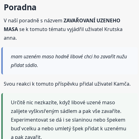
Poradna
V naší poradně s názvem
ZAVAŘOVANÍ UZENEHO
MASA
se k tomuto tématu vyjádřil uživatel Krutska
anna.
mam uzeném maso hodně libové chci ho zavařit nužu
přidat sádlo.
Svou reakci k tomuto příspěvku přidal uživatel Kamča.
Určitě nic nezkazíte, když libové uzené maso
zalijete vyškvsřeným sádlem a pak vše zavaříte.
Experimentovat se dá i se slaninou nebo špekem
buď vcelku a nebo umletý špek přidat k uzenému
a pak zavařit.