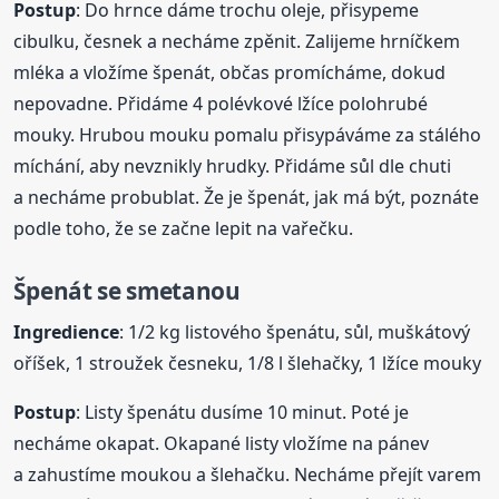
Postup
: Do hrnce dáme trochu oleje, přisypeme
cibulku, česnek a necháme zpěnit. Zalijeme hrníčkem
mléka a vložíme špenát, občas promícháme, dokud
nepovadne. Přidáme 4 polévkové lžíce polohrubé
mouky. Hrubou mouku pomalu přisypáváme za stálého
míchání, aby nevznikly hrudky. Přidáme sůl dle chuti
a necháme probublat. Že je špenát, jak má být, poznáte
podle toho, že se začne lepit na vařečku.
Špenát se smetanou
Ingredience
: 1/2 kg listového špenátu, sůl, muškátový
oříšek, 1 stroužek česneku, 1/8 l šlehačky, 1 lžíce mouky
Postup
: Listy špenátu dusíme 10 minut. Poté je
necháme okapat. Okapané listy vložíme na pánev
a zahustíme moukou a šlehačku. Necháme přejít varem