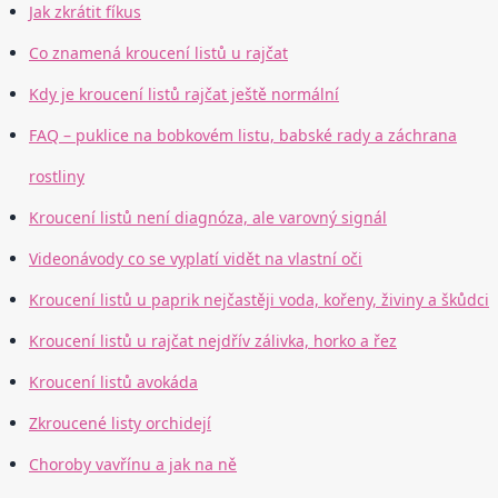
Jak zkrátit fíkus
Co znamená kroucení listů u rajčat
Kdy je kroucení listů rajčat ještě normální
FAQ – puklice na bobkovém listu, babské rady a záchrana
rostliny
Kroucení listů není diagnóza, ale varovný signál
Videonávody co se vyplatí vidět na vlastní oči
Kroucení listů u paprik nejčastěji voda, kořeny, živiny a škůdci
Kroucení listů u rajčat nejdřív zálivka, horko a řez
Kroucení listů avokáda
Zkroucené listy orchidejí
Choroby vavřínu a jak na ně