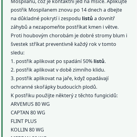
Mospilanu, což je kontaktní jed na mšice. Aplikujte
postřik Mospilanem znovu po 14 dnech a dbejte
na důkladné pokrytí i zespodu
listů
a dovnitř
záhybů a nezapomeňte postříkat kmen i větve.
Proti houbovým chorobám je dobré stromy blum i
švestek stříkat preventivně každý rok v tomto
sledu:
1. postřik aplikovat po spadání 50%
listů
.
2. postřik aplikovat v době zimního klidu.
3. postřik aplikovat na jaře, když opadávají
ochranné skořápky budoucích plodů.
K postřiku použijte některý z těchto fungicidů:
ARVEMUS 80 WG
CAPTAN 80 WG
FLINT PLUS
KOLLIN 80 WG