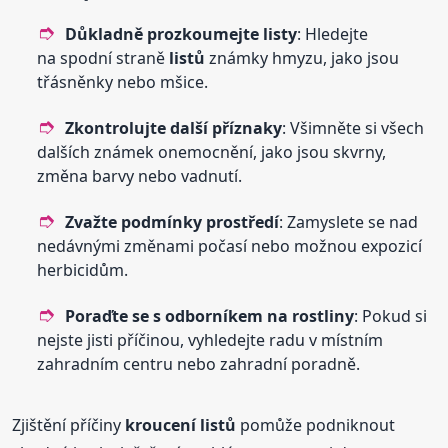
Důkladně prozkoumejte listy
: Hledejte
na spodní straně
listů
známky hmyzu, jako jsou
třásněnky nebo mšice.
Zkontrolujte další příznaky
: Všimněte si všech
dalších známek onemocnění, jako jsou skvrny,
změna barvy nebo vadnutí.
Zvažte podmínky prostředí
: Zamyslete se nad
nedávnými změnami počasí nebo možnou expozicí
herbicidům.
Poraďte se s odborníkem na rostliny
: Pokud si
nejste jisti příčinou, vyhledejte radu v místním
zahradním centru nebo zahradní poradně.
Zjištění příčiny
kroucení
listů
pomůže podniknout