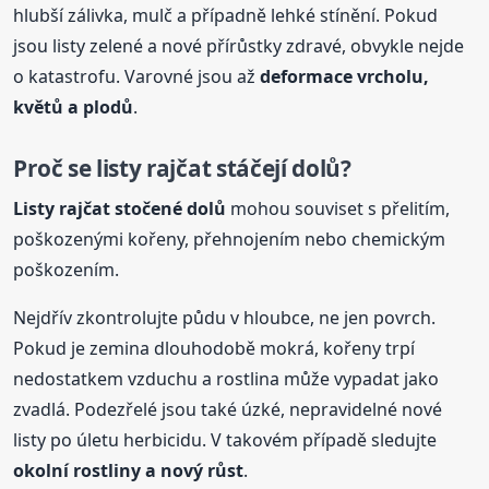
hlubší zálivka, mulč a případně lehké stínění. Pokud
jsou listy zelené a nové přírůstky zdravé, obvykle nejde
o katastrofu. Varovné jsou až
deformace vrcholu,
květů a plodů
.
Proč se listy rajčat stáčejí dolů?
Listy rajčat stočené dolů
mohou souviset s přelitím,
poškozenými kořeny, přehnojením nebo chemickým
poškozením.
Nejdřív zkontrolujte půdu v hloubce, ne jen povrch.
Pokud je zemina dlouhodobě mokrá, kořeny trpí
nedostatkem vzduchu a rostlina může vypadat jako
zvadlá. Podezřelé jsou také úzké, nepravidelné nové
listy po úletu herbicidu. V takovém případě sledujte
okolní rostliny a nový růst
.