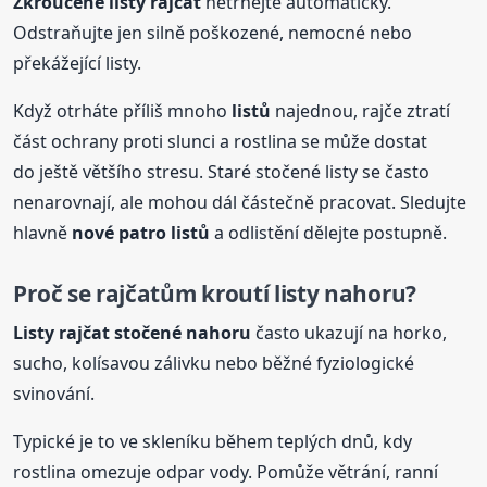
Zkroucené listy rajčat
netrhejte automaticky.
Odstraňujte jen silně poškozené, nemocné nebo
překážející listy.
Když otrháte příliš mnoho
listů
najednou, rajče ztratí
část ochrany proti slunci a rostlina se může dostat
do ještě většího stresu. Staré stočené listy se často
nenarovnají, ale mohou dál částečně pracovat. Sledujte
hlavně
nové patro
listů
a odlistění dělejte postupně.
Proč se rajčatům kroutí listy nahoru?
Listy rajčat stočené nahoru
často ukazují na horko,
sucho, kolísavou zálivku nebo běžné fyziologické
svinování.
Typické je to ve skleníku během teplých dnů, kdy
rostlina omezuje odpar vody. Pomůže větrání, ranní