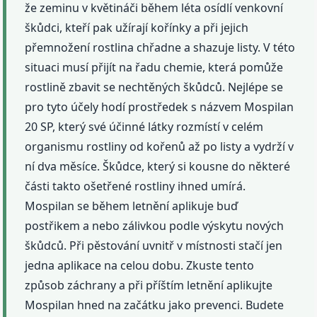
že zeminu v květináči během léta osídlí venkovní
škůdci, kteří pak užírají kořínky a při jejich
přemnožení rostlina chřadne a shazuje listy. V této
situaci musí přijít na řadu chemie, která pomůže
rostlině zbavit se nechtěných škůdců. Nejlépe se
pro tyto účely hodí prostředek s názvem Mospilan
20 SP, který své účinné látky rozmístí v celém
organismu rostliny od kořenů až po listy a vydrží v
ní dva měsíce. Škůdce, který si kousne do některé
části takto ošetřené rostliny ihned umírá.
Mospilan se během letnění aplikuje buď
postřikem a nebo zálivkou podle výskytu nových
škůdců. Při pěstování uvnitř v místnosti stačí jen
jedna aplikace na celou dobu. Zkuste tento
způsob záchrany a při příštím letnění aplikujte
Mospilan hned na začátku jako prevenci. Budete