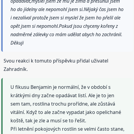
opadávat,myslel jsem že mu je zima a přesunul jsem
ho do jídelny ale nepomohl jsem si.Nějaký čas jsem ho
i nezalíval protože jsem si myslel že jsem ho přelil ale
opět jsem si nepomohl.Pokud jsou chyceny kořeny z
nadměrné zálevky co mám udělat abych ho zachránil.
Děkuji
Svou reakci k tomuto příspěvku přidal uživatel
Zahradník.
U fikusu Benjamin je normální, že v období s
krátkými dny začne opadávat listí. Ale je to jen
sem tam, rostlina trochu prořídne, ale zůstává
vitální. Když to ale začne vypadat jako opelichané
koště, tak je zle a musí se to řešit.
Při letnění pokojových rostlin se velmi často stane,