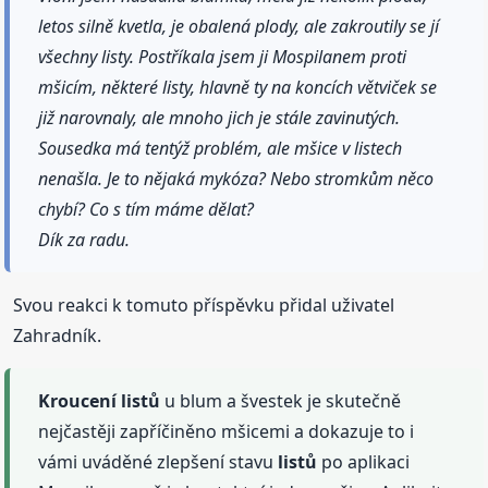
letos silně kvetla, je obalená plody, ale zakroutily se jí
všechny listy. Postříkala jsem ji Mospilanem proti
mšicím, některé listy, hlavně ty na koncích větviček se
již narovnaly, ale mnoho jich je stále zavinutých.
Sousedka má tentýž problém, ale mšice v listech
nenašla. Je to nějaká mykóza? Nebo stromkům něco
chybí? Co s tím máme dělat?
Dík za radu.
Svou reakci k tomuto příspěvku přidal uživatel
Zahradník.
Kroucení
listů
u blum a švestek je skutečně
nejčastěji zapříčiněno mšicemi a dokazuje to i
vámi uváděné zlepšení stavu
listů
po aplikaci