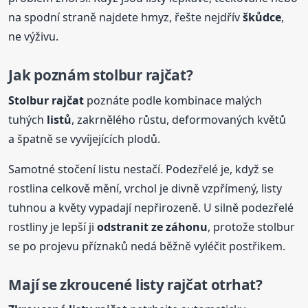
na spodní straně najdete hmyz, řešte nejdřív
škůdce
,
ne výživu.
Jak poznám stolbur rajčat?
Stolbur rajčat
poznáte podle kombinace malých
tuhých
listů
, zakrnělého růstu, deformovaných květů
a špatně se vyvíjejících plodů.
Samotné stočení listu nestačí. Podezřelé je, když se
rostlina celkově mění, vrchol je divně vzpřímený, listy
tuhnou a květy vypadají nepřirozeně. U silně podezřelé
rostliny je lepší ji
odstranit ze záhonu
, protože stolbur
se po projevu příznaků nedá běžně vyléčit postřikem.
Mají se zkroucené listy rajčat otrhat?