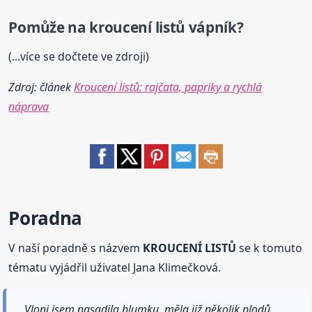
Pomůže na
kroucení
listů
vápník?
(...více se dočtete ve zdroji)
Zdroj: článek
Kroucení listů: rajčata, papriky a rychlá
náprava
Poradna
V naší poradně s názvem
KROUCENÍ LISTŮ
se k tomuto
tématu vyjádřil uživatel Jana Klimečková.
Vloni jsem nasadila blumku, měla již několik plodů,