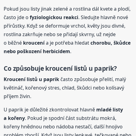
Pokud jsou listy jinak zelené a rostlina dál kvete a plodí,
často jde o
fyziologickou reakci
. Sledujte hlavně nové
přírůstky. Když se deformuje vrchol, květy jsou divné,
rostlina zakrňuje nebo se přidají skvrny, už nejde
o běžné
kroucení
a je potřeba hledat
chorobu, škůdce
nebo poškození herbicidem
.
Co způsobuje
kroucení
listů
u paprik?
Kroucení
listů
u paprik
často způsobuje přelití, malý
květináč, kořenový stres, chlad, škůdci nebo kolísavý
příjem živin.
U paprik je důležité zkontrolovat hlavně
mladé listy
a kořeny
. Pokud je spodní část substrátu mokrá,
kořeny hnědnou nebo nádoba nestačí, další hnojivo
problém zhorší. Když jsou listy lepkavé, tečkované nebo