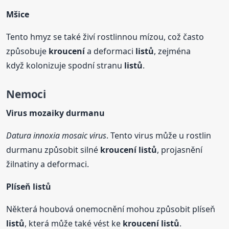
Mšice
Tento hmyz se také živí rostlinnou mízou, což často
způsobuje
kroucení
a deformaci
listů
, zejména
když kolonizuje spodní stranu
listů
.
Nemoci
Virus mozaiky durmanu
Datura innoxia mosaic virus
. Tento virus může u rostlin
durmanu způsobit silné
kroucení
listů
, projasnění
žilnatiny a deformaci.
Plíseň
listů
Některá houbová onemocnění mohou způsobit plíseň
listů
, která může také vést ke
kroucení
listů
.