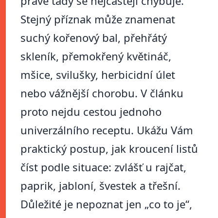
právě tady se nejčastěji chybuje.
Stejný příznak může znamenat
suchý kořenový bal, přehřátý
skleník, přemokřený květináč,
mšice, svilušky, herbicidní úlet
nebo vážnější chorobu. V článku
proto nejdu cestou jednoho
univerzálního receptu. Ukážu Vám
praktický postup, jak kroucení listů
číst podle situace: zvlášť u rajčat,
paprik, jabloní, švestek a třešní.
Důležité je nepoznat jen „co to je“,