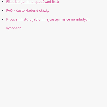
Fíkus benjamín a opadávání listů
FAQ – často kladené otázky
Kroucení listů u jabloní nejčastěji mšice na mladých
výhonech