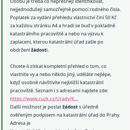
Osobu je třeba co nepřesněji identifikovat,
nejjednodušeji samozřejmě pomocí rodného čísla.
Poplatek za vydání přehledu vlastnictví činí 50 Kč
za každou stránku A4 a hradí se buď v pokladně
katastrálního pracoviště a nebo na výzvu k
zaplacení, kterou katastrální úřad zašle po
obdržení
žádost
i.
Chcete-li získat kompletní přehled o tom, co
vlastníte vy a nebo někdo jiný, uděláte nejlépe,
když osobně návštívíte nejbližší katastrální
pracoviště. Seznam i s adresami najdete zde:
https://www.cuzk.cz/Urady/K…
Další možnost je poslat
žádost
s úředně
ověřeným podpisem na katastrální úřad do Prahy.
Adresa je