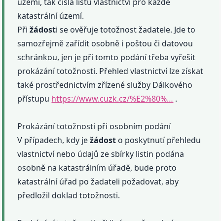
území, tak čísla listů vlastnictví pro každé
katastrální území.
Při
žádost
i se ověřuje totožnost žadatele. Jde to
samozřejmě zařídit osobně i poštou či datovou
schránkou, jen je při tomto podání třeba vyřešit
prokázání totožnosti. Přehled vlastnictví lze získat
také prostřednictvím zřízené služby Dálkového
přístupu
https://www.cuzk.cz/%E2%80%…
.
Prokázání totožnosti při osobním podání
V případech, kdy je
žádost
o poskytnutí přehledu
vlastnictví nebo údajů ze sbírky listin podána
osobně na katastrálním úřadě, bude proto
katastrální úřad po žadateli požadovat, aby
předložil doklad totožnosti.