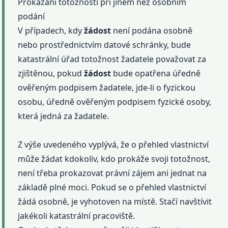
Prokázání totožnosti při jiném než osobním
podání
V případech, kdy
žádost
není podána osobně
nebo prostřednictvím datové schránky, bude
katastrální úřad totožnost žadatele považovat za
zjištěnou, pokud
žádost
bude opatřena úředně
ověřeným podpisem žadatele, jde-li o fyzickou
osobu, úředně ověřeným podpisem fyzické osoby,
která jedná za žadatele.
Z výše uvedeného vyplývá, že o přehled vlastnictví
může žádat kdokoliv, kdo prokáže svoji totožnost,
není třeba prokazovat právní zájem ani jednat na
základě plné moci. Pokud se o přehled vlastnictví
žádá osobně, je vyhotoven na místě. Stačí navštívit
jakékoli katastrální pracoviště.