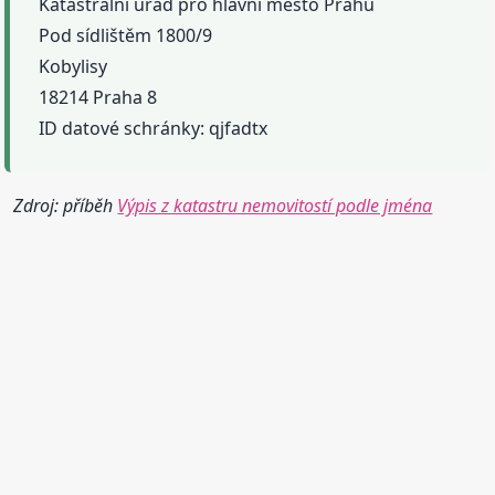
Katastrální úřad pro hlavní město Prahu
Pod sídlištěm 1800/9
Kobylisy
18214 Praha 8
ID datové schránky: qjfadtx
Zdroj: příběh
Výpis z katastru nemovitostí podle jména