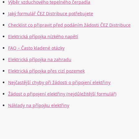
Výběr vzduchového tepelného čerpadla
Jaký formulář ČEZ Distribuce potřebujete
Checklist co připravit před podáním žádosti ČEZ Distribuce
Elektrická přípojka nízkého napětí
FAQ – Často kladené otázky
Elektrická přípojka na zahradu
Elektrická přípojka přes cizí pozemek
Nejčastější chyby při žádosti o připojení elektřiny
Žádost o připojení elektřiny (nejdůležitější formulář)
Náklady na přípojku elektřiny