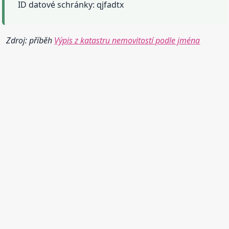
ID datové schránky: qjfadtx
Zdroj: příběh
Výpis z katastru nemovitostí podle jména