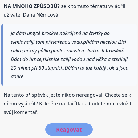
NA MNOHO ZPŮSOBŮ?
se k tomuto tématu vyjádřil
uživatel Dana Němcová.
Já dám umyté broskve nakrájené na čtvrtky do
slenic,naliji tam převařenou vodu,přidám necelou lžíci
cukru,někdy půlku,podle zralosti a sladkosti
broskví
.
Dám do hrnce,sklenice zaliji vodou nad víčka a steriluji
20 minut při 80 stupních.Dělám to tak každý rok a jsou
dobré.
Na tento příspěvěk jestě nikdo nereagoval. Chcete se k
němu vyjádřit? Klikněte na tlačítko a budete moci vložit
svůj komentář.
Reagovat