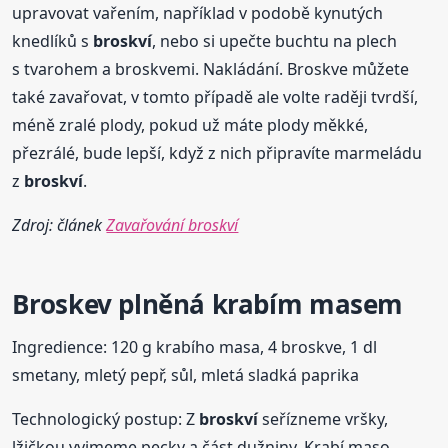
upravovat vařením, například v podobě kynutých
knedlíků s
broskví
, nebo si upečte buchtu na plech
s tvarohem a broskvemi. Nakládání. Broskve můžete
také zavařovat, v tomto případě ale volte raději tvrdší,
méně zralé plody, pokud už máte plody měkké,
přezrálé, bude lepší, když z nich připravíte marmeládu
z
broskví
.
Zdroj: článek
Zavařování broskví
Broskev plněná krabím masem
Ingredience: 120 g krabího masa, 4 broskve, 1 dl
smetany, mletý pepř, sůl, mletá sladká paprika
Technologický postup: Z
broskví
seřízneme vršky,
lžičkou vyjmeme pecky a část dužniny. Krabí maso