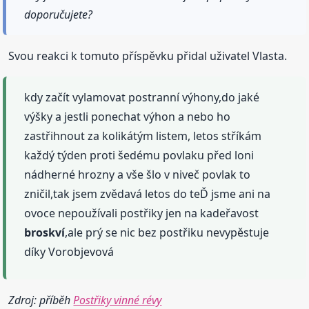
doporučujete?
Svou reakci k tomuto příspěvku přidal uživatel Vlasta.
kdy začít vylamovat postranní výhony,do jaké
výšky a jestli ponechat výhon a nebo ho
zastřihnout za kolikátým listem, letos stříkám
každý týden proti šedému povlaku před loni
nádherné hrozny a vše šlo v niveč povlak to
zničil,tak jsem zvědavá letos do teĎ jsme ani na
ovoce nepoužívali postřiky jen na kadeřavost
broskví
,ale prý se nic bez postřiku nevypěstuje
díky Vorobjevová
Zdroj: příběh
Postřiky vinné révy