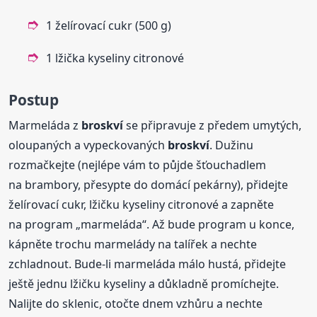
1 želírovací cukr (500 g)
1 lžička kyseliny citronové
Postup
Marmeláda z
broskví
se připravuje z předem umytých,
oloupaných a vypeckovaných
broskví
. Dužinu
rozmačkejte (nejlépe vám to půjde šťouchadlem
na brambory, přesypte do domácí pekárny), přidejte
želírovací cukr, lžičku kyseliny citronové a zapněte
na program „marmeláda“. Až bude program u konce,
kápněte trochu marmelády na talířek a nechte
zchladnout. Bude-li marmeláda málo hustá, přidejte
ještě jednu lžičku kyseliny a důkladně promíchejte.
Nalijte do sklenic, otočte dnem vzhůru a nechte