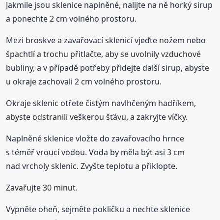
Jakmile jsou sklenice naplněné, nalijte na ně horký sirup
a ponechte 2 cm volného prostoru.
Mezi broskve a zavařovací sklenicí vjeďte nožem nebo
špachtlí a trochu přitlačte, aby se uvolnily vzduchové
bubliny, a v případě potřeby přidejte další sirup, abyste
u okraje zachovali 2 cm volného prostoru.
Okraje sklenic otřete čistým navlhčeným hadříkem,
abyste odstranili veškerou šťávu, a zakryjte víčky.
Naplněné sklenice vložte do zavařovacího hrnce
s téměř vroucí vodou. Voda by měla být asi 3 cm
nad vrcholy sklenic. Zvyšte teplotu a přiklopte.
Zavařujte 30 minut.
Vypněte oheň, sejměte pokličku a nechte sklenice