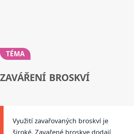
TÉMA
ZAVÁŘENÍ BROSKVÍ
Využití zavařovaných broskví je
široké. Zavařené broskve dodají