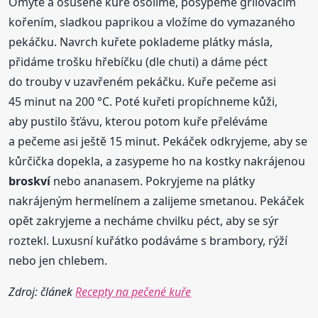
Omyté a osušené kuře osolíme, posypeme grilovacím
kořením, sladkou paprikou a vložíme do vymazaného
pekáčku. Navrch kuřete poklademe plátky másla,
přidáme trošku hřebíčku (dle chuti) a dáme péct
do trouby v uzavřeném pekáčku. Kuře pečeme asi
45 minut na 200 °C. Poté kuřeti propíchneme kůži,
aby pustilo šťávu, kterou potom kuře přeléváme
a pečeme asi ještě 15 minut. Pekáček odkryjeme, aby se
kůrčička dopekla, a zasypeme ho na kostky nakrájenou
broskví
nebo ananasem. Pokryjeme na plátky
nakrájeným hermelínem a zalijeme smetanou. Pekáček
opět zakryjeme a necháme chvilku péct, aby se sýr
roztekl. Luxusní kuřátko podáváme s brambory, rýží
nebo jen chlebem.
Zdroj: článek
Recepty na pečené kuře