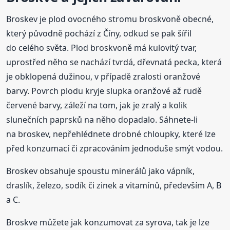
Broskev je plod ovocného stromu broskvoně obecné,
který původně pochází z Číny, odkud se pak šířil
do celého světa. Plod broskvoně má kulovitý tvar,
uprostřed něho se nachází tvrdá, dřevnatá pecka, která
je obklopená dužinou, v případě zralosti oranžové
barvy. Povrch plodu kryje slupka oranžové až rudě
červené barvy, záleží na tom, jak je zralý a kolik
slunečních paprsků na něho dopadalo. Sáhnete-li
na broskev, nepřehlédnete drobné chloupky, které lze
před konzumací či zpracováním jednoduše smýt vodou.
Broskev obsahuje spoustu minerálů jako vápník,
draslík, železo, sodík či zinek a vitamínů, především A, B
a C.
Broskve můžete jak konzumovat za syrova, tak je lze