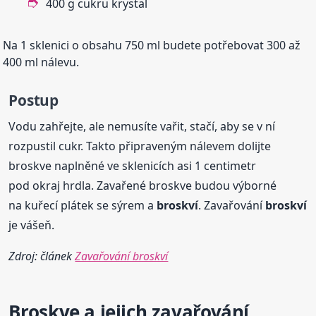
400 g cukru krystal
Na 1 sklenici o obsahu 750 ml budete potřebovat 300 až
400 ml nálevu.
Postup
Vodu zahřejte, ale nemusíte vařit, stačí, aby se v ní
rozpustil cukr. Takto připraveným nálevem dolijte
broskve naplněné ve sklenicích asi 1 centimetr
pod okraj hrdla. Zavařené broskve budou výborné
na kuřecí plátek se sýrem a
broskví
. Zavařování
broskví
je vášeň.
Zdroj: článek
Zavařování broskví
Broskve a jejich zavařování