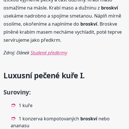
osmažíme na másle. Krabí maso a dužninu z
broskví
usekáme nadrobno a spojíme smetanou. Náplň mírně
osolíme, okořeníme a naplníme do
broskví
. Broskve
plněné krabím masem necháme vychladit, poté teprve
servírujeme jako předkrm.
Zdroj: článek
Studené předkrmy
Luxusní pečené kuře I.
Suroviny:
1 kuře
1 konzerva kompotovaných
broskví
nebo
ananasu