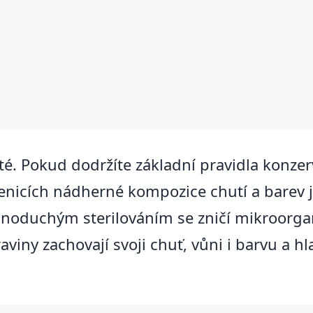
ité. Pokud dodržíte základní pravidla konzer
lenicích nádherné kompozice chutí a barev ja
dnoduchým sterilováním se zničí mikroorgan
raviny zachovají svoji chuť, vůni i barvu a