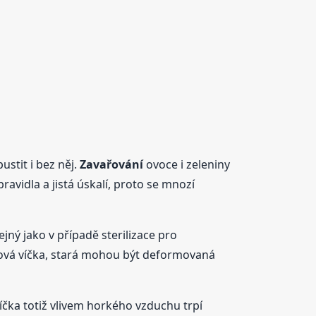
stit i bez něj.
Zavařování
ovoce i zeleniny
avidla a jistá úskalí, proto se mnozí
ejný jako v případě sterilizace pro
y nová víčka, stará mohou být deformovaná
íčka totiž vlivem horkého vzduchu trpí