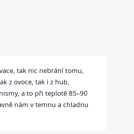
vace, tak nic nebrání tomu,
k z ovoce, tak i z hub,
ismy, a to při teplotě 85–90
 hlavně nám v temnu a chladnu