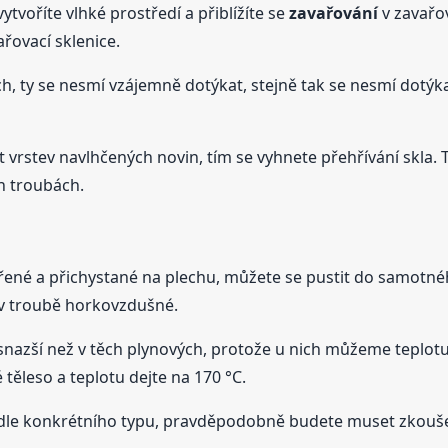
voříte vlhké prostředí a přiblížíte se
zavařování
v zavařov
ařovací sklenice.
ích, ty se nesmí vzájemně dotýkat, stejně tak se nesmí dotýk
et vrstev navlhčených novin, tím se vyhnete přehřívání skla
 troubách.
řené a přichystané na plechu, můžete se pustit do samotn
a v troubě horkovzdušné.
 snazší než v těch plynových, protože u nich můžeme teplotu
 těleso a teplotu dejte na 170 °C.
dle konkrétního typu, pravděpodobně budete muset zkouše