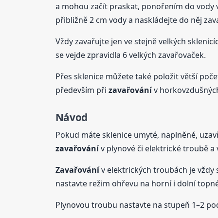
a mohou začít praskat, ponořením do vody vyt
přibližně 2 cm vody a naskládejte do něj zav
Vždy zavařujte jen ve stejně velkých sklenic
se vejde zpravidla 6 velkých zavařovaček.
Přes sklenice můžete také položit větší poč
především při
zavařování
v horkovzdušných
Návod
Pokud máte sklenice umyté, naplněné, uzav
zavařování
v plynové či elektrické troubě 
Zavařování
v elektrických troubách je vždy
nastavte režim ohřevu na horní i dolní topné
Plynovou troubu nastavte na stupeň 1–2 po