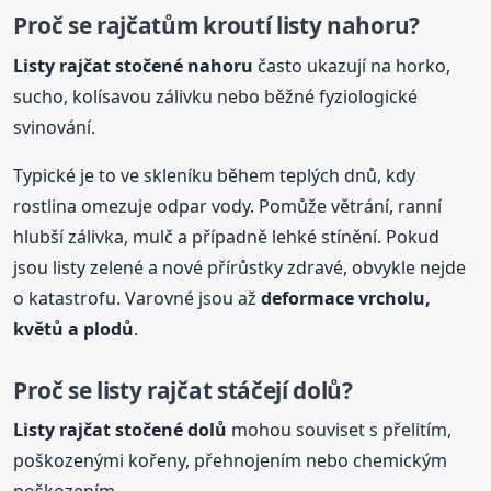
Proč se rajčatům kroutí listy nahoru?
Listy rajčat stočené nahoru
často ukazují na horko,
sucho, kolísavou zálivku nebo běžné fyziologické
svinování.
Typické je to ve skleníku během teplých dnů, kdy
rostlina omezuje odpar vody. Pomůže větrání, ranní
hlubší zálivka, mulč a případně lehké stínění. Pokud
jsou listy zelené a nové přírůstky zdravé, obvykle nejde
o katastrofu. Varovné jsou až
deformace vrcholu,
květů a plodů
.
Proč se listy rajčat stáčejí dolů?
Listy rajčat stočené dolů
mohou souviset s přelitím,
poškozenými kořeny, přehnojením nebo chemickým