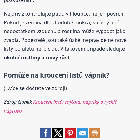
poškozením.
Nejdřív zkontrolujte půdu v hloubce, ne jen povrch.
Pokud je zemina dlouhodobě mokrá, kořeny trpí
nedostatkem vzduchu a rostlina může vypadat jako
zvadlá. Podezřelé jsou také úzké, nepravidelné nové
listy po úletu herbicidu. V takovém případě sledujte
okolní rostliny a nový růst
.
Pomůže na kroucení listů vápník?
(...více se dočtete ve zdroji)
Zdroj: článek
Kroucení listů: rajčata, papriky a rychlá
náprava