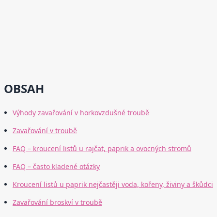
OBSAH
Výhody zavařování v horkovzdušné troubě
Zavařování v troubě
FAQ – kroucení listů u rajčat, paprik a ovocných stromů
FAQ – často kladené otázky
Kroucení listů u paprik nejčastěji voda, kořeny, živiny a škůdci
Zavařování broskví v troubě