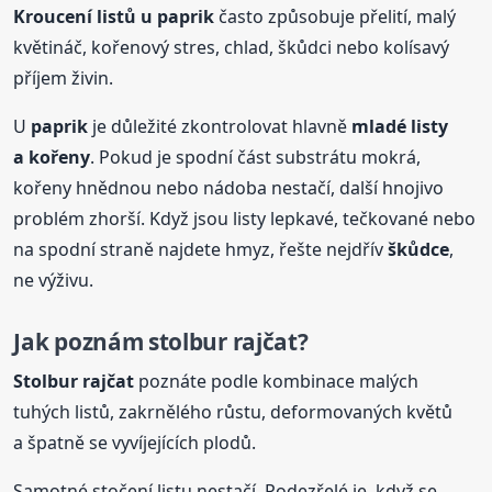
Kroucení listů u
paprik
často způsobuje přelití, malý
květináč, kořenový stres, chlad, škůdci nebo kolísavý
příjem živin.
U
paprik
je důležité zkontrolovat hlavně
mladé listy
a kořeny
. Pokud je spodní část substrátu mokrá,
kořeny hnědnou nebo nádoba nestačí, další hnojivo
problém zhorší. Když jsou listy lepkavé, tečkované nebo
na spodní straně najdete hmyz, řešte nejdřív
škůdce
,
ne výživu.
Jak poznám stolbur rajčat?
Stolbur rajčat
poznáte podle kombinace malých
tuhých listů, zakrnělého růstu, deformovaných květů
a špatně se vyvíjejících plodů.
Samotné stočení listu nestačí. Podezřelé je, když se