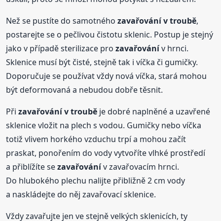
Než se pustíte do samotného
zavařování
v troubě
,
postarejte se o pečlivou čistotu sklenic. Postup je stejný
jako v případě sterilizace pro
zavařování
v hrnci.
Sklenice musí být čisté, stejně tak i víčka či gumičky.
Doporučuje se používat vždy nová víčka, stará mohou
být deformovaná a nebudou dobře těsnit.
Při
zavařování
v troubě
je dobré naplněné a uzavřené
sklenice vložit na plech s vodou. Gumičky nebo víčka
totiž vlivem horkého vzduchu trpí a mohou začít
praskat, ponořením do vody vytvoříte vlhké prostředí
a přiblížíte se
zavařování
v zavařovacím hrnci.
Do hlubokého plechu nalijte přibližně 2 cm vody
a naskládejte do něj zavařovací sklenice.
Vždy zavařujte jen ve stejně velkých sklenicích, ty