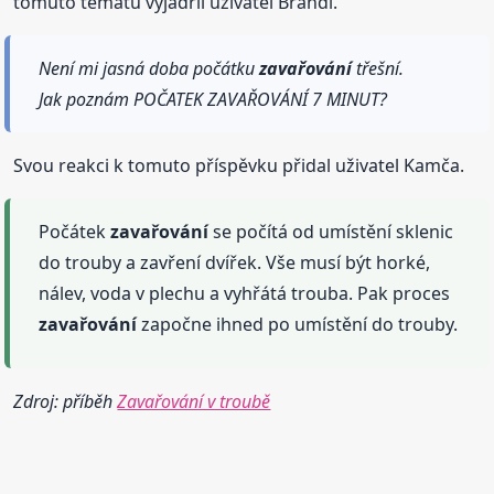
tomuto tématu vyjádřil uživatel Brandl.
Není mi jasná doba počátku
zavařování
třešní.
Jak poznám POČATEK ZAVAŘOVÁNÍ 7 MINUT?
Svou reakci k tomuto příspěvku přidal uživatel Kamča.
Počátek
zavařování
se počítá od umístění sklenic
do trouby a zavření dvířek. Vše musí být horké,
nálev, voda v plechu a vyhřátá trouba. Pak proces
zavařování
započne ihned po umístění do trouby.
Zdroj: příběh
Zavařování v troubě