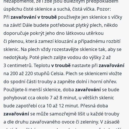
nezapomeňte, že i zde jsou důležitým předpokladem
úspěchu čisté sklenice a suchá, čistá víčka. Pozor:
Při
zavařování
v troubě
používejte jen sklenice s víčky
na závit! Dále budete potřebovat plytký plech, někdo
doporučuje pokrýt jeho dno látkovou utěrkou
či plenou, která zamezí klouzání a případnému rozbití
sklenic. Na plech vždy rozestavějte sklenice tak, aby se
nedotýkaly. Poté plech zalijte vodou do výšky 2 až
3 centimetrů. Teplotu
v troubě
nastavte při
zavařování
na 200 až 220 stupňů Celsia. Plech se sklenicemi vložte
do spodní části trouby a zapněte dolní i horní ohřev.
Použijete-li menší sklenice, doba
zavařování
se bude
pohybovat cca okolo 7 až 8 minut, u větších sklenic
bude zapotřebí cca 10 až 12 minut. Přesná doba
zavařování
se může samozřejmě lišit u každé trouby
a dle druhu zavařovaného ovoce či zeleniny. V zásadě