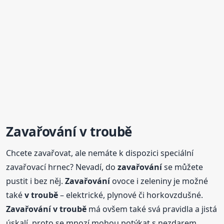
Zavařování
v troubě
Chcete zavařovat, ale nemáte k dispozici speciální
zavařovací hrnec? Nevadí, do
zavařování
se můžete
pustit i bez něj.
Zavařování
ovoce i zeleniny je možné
také
v troubě
– elektrické, plynové či horkovzdušné.
Zavařování
v troubě
má ovšem také svá pravidla a jistá
úskalí, proto se mnozí mohou potýkat s nezdarem.