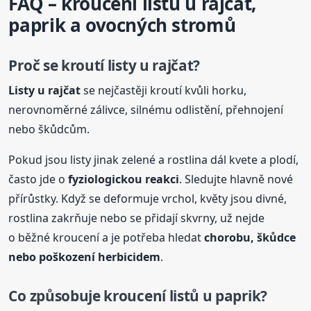
FAQ – kroucení listů u rajčat,
paprik
a ovocných stromů
Proč se kroutí listy u rajčat?
Listy u rajčat
se nejčastěji kroutí kvůli horku,
nerovnoměrné zálivce, silnému odlistění, přehnojení
nebo škůdcům.
Pokud jsou listy jinak zelené a rostlina dál kvete a plodí,
často jde o
fyziologickou reakci
. Sledujte hlavně nové
přírůstky. Když se deformuje vrchol, květy jsou divné,
rostlina zakrňuje nebo se přidají skvrny, už nejde
o běžné kroucení a je potřeba hledat
chorobu, škůdce
nebo poškození herbicidem
.
Co způsobuje kroucení listů u
paprik
?