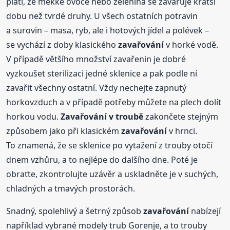
platí, že měkké ovoce nebo zelenina se zavařuje kratší
dobu než tvrdé druhy. U všech ostatních potravin
a surovin – masa, ryb, ale i hotových jídel a polévek –
se vychází z doby klasického
zavařování
v horké vodě.
V případě většího množství zavařenin je dobré
vyzkoušet sterilizaci jedné sklenice a pak podle ní
zavařit všechny ostatní. Vždy nechejte zapnutý
horkovzduch a v případě potřeby můžete na plech dolít
horkou vodu.
Zavařování
v troubě
zakončete stejným
způsobem jako při klasickém
zavařování
v hrnci.
To znamená, že se sklenice po vytažení z trouby otočí
dnem vzhůru, a to nejlépe do dalšího dne. Poté je
obraťte, zkontrolujte uzávěr a uskladněte je v suchých,
chladných a tmavých prostorách.
Snadný, spolehlivý a šetrný způsob
zavařování
nabízejí
například vybrané modely trub Gorenje, a to trouby