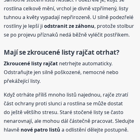
rostlina celkově mění, vrchol je divně vzpřímený, listy
tuhnou a květy vypadají nepřirozeně. U silně podezřelé
rostliny je lepší ji
odstranit ze záhonu
, protože stolbur
se po projevu příznaků nedá běžně vyléčit postřikem.
Mají se zkroucené listy rajčat otrhat?
Zkroucené listy rajčat
netrhejte automaticky.
Odstraňujte jen silně poškozené, nemocné nebo
překážející listy.
Když otrháte příliš mnoho listů najednou, rajče ztratí
část ochrany proti slunci a rostlina se může dostat
do ještě většího stresu. Staré stočené listy se často
nenarovnají, ale mohou dál částečně pracovat. Sledujte
hlavně
nové patro listů
a odlistění dělejte postupně.