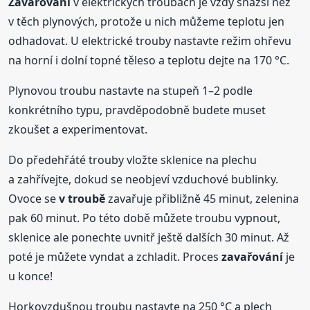
Zavařování
v elektrických troubách je vždy snazší než
v těch plynových, protože u nich můžeme teplotu jen
odhadovat. U elektrické trouby nastavte režim ohřevu
na horní i dolní topné těleso a teplotu dejte na 170 °C.
Plynovou troubu nastavte na stupeň 1–2 podle
konkrétního typu, pravděpodobně budete muset
zkoušet a experimentovat.
Do předehřáté trouby vložte sklenice na plechu
a zahřívejte, dokud se neobjeví vzduchové bublinky.
Ovoce se
v troubě
zavařuje přibližně 45 minut, zelenina
pak 60 minut. Po této době můžete troubu vypnout,
sklenice ale ponechte uvnitř ještě dalších 30 minut. Až
poté je můžete vyndat a zchladit. Proces
zavařování
je
u konce!
Horkovzdušnou troubu nastavte na 250 °C a plech