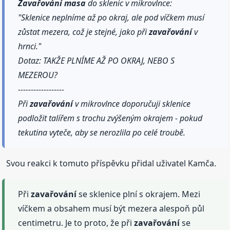
Zavařování
masa
do sklenic v mikrovlnce:
"Sklenice neplníme až po okraj, ale pod víčkem musí
zůstat mezera, což je stejné, jako při
zavařování
v
hrnci."
Dotaz: TAKŽE PLNÍME AŽ PO OKRAJ, NEBO S
MEZEROU?
------------------
Při
zavařování
v mikrovlnce doporučuji sklenice
podložit talířem s trochu zvýšeným okrajem - pokud
tekutina vyteče, aby se nerozlila po celé troubě.
Svou reakci k tomuto příspěvku přidal uživatel Kamča.
Při
zavařování
se sklenice plní s okrajem. Mezi
víčkem a obsahem musí být mezera alespoň půl
centimetru. Je to proto, že při
zavařování
se