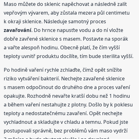
Maso můžete do sklenic napěchovat a následně zalít
vepřovým vývarem, aby zůstala mezera půl centimetu
k okraji sklenice. Následuje samotný proces
zavařování
. Do hrnce napusťte vodu a do ní vložte
dobře zavřené sklenice s masem. Postavte na sporák
a vařte alespoň hodinu. Obecně platí, že čím vyšší
teploty uvnitř produktu docílíte, tím bude sterilita vyšší.
Po hodině vaření rychle zchlaďte, čímž opět snížíte
riziko vytváření bakterií. Nechejte zavařené sklenice
s masem odpočinout do druhého dne a proces vaření
opakujte. Rozhodně nevařte kratší dobu než 1 hodinu
a během vaření nestahujte z plotny. Došlo by k poklesu
teploty a nedostatečnému zavaření. Opět nechejte
vychladnout a skladujte v chladu a temnu. Pokud jste
postupovali správně, bez problémů vám maso vydrží