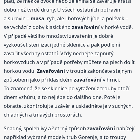
platí, že měkké ovoce nebo zelenina se zavařuje kratší
dobu než tvrdé druhy. U všech ostatních potravin
a surovin –
masa
, ryb, ale i hotových jídel a polévek –
se vychází z doby klasického
zavařování
v horké vodě.
V případě většího množství zavařenin je dobré
vyzkoušet sterilizaci jedné sklenice a pak podle ní
zavařit všechny ostatní. Vždy nechejte zapnutý
horkovzduch a v případě potřeby můžete na plech dolít
horkou vodu.
Zavařování
v troubě zakončete stejným
způsobem jako při klasickém
zavařování
v hrnci.
To znamená, že se sklenice po vytažení z trouby otočí
dnem vzhůru, a to nejlépe do dalšího dne. Poté je
obraťte, zkontrolujte uzávěr a uskladněte je v suchých,
chladných a tmavých prostorách.
Snadný, spolehlivý a šetrný způsob
zavařování
nabízejí
například vybrané modely trub Gorenje, a to trouby