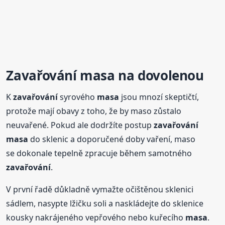
Zavařování
masa
na dovolenou
K
zavařování
syrového
masa
jsou mnozí skeptičtí,
protože mají obavy z toho, že by maso zůstalo
neuvařené. Pokud ale dodržíte postup
zavařování
masa
do sklenic a doporučené doby vaření, maso
se dokonale tepelně zpracuje během samotného
zavařování
.
V první řadě důkladně vymažte očištěnou sklenici
sádlem, nasypte lžičku soli a naskládejte do sklenice
kousky nakrájeného vepřového nebo kuřecího
masa
.