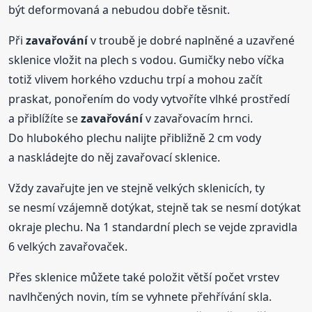
být deformovaná a nebudou dobře těsnit.
Při
zavařování
v troubě je dobré naplněné a uzavřené
sklenice vložit na plech s vodou. Gumičky nebo víčka
totiž vlivem horkého vzduchu trpí a mohou začít
praskat, ponořením do vody vytvoříte vlhké prostředí
a přiblížíte se
zavařování
v zavařovacím hrnci.
Do hlubokého plechu nalijte přibližně 2 cm vody
a naskládejte do něj zavařovací sklenice.
Vždy zavařujte jen ve stejně velkých sklenicích, ty
se nesmí vzájemně dotýkat, stejně tak se nesmí dotýkat
okraje plechu. Na 1 standardní plech se vejde zpravidla
6 velkých zavařovaček.
Přes sklenice můžete také položit větší počet vrstev
navlhčených novin, tím se vyhnete přehřívání skla.