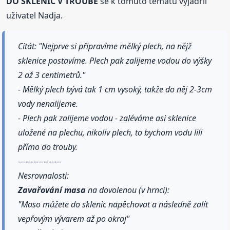
DO SKLENIC V TROUBĚ
se k tomuto tématu vyjádřil
uživatel Nadja.
Citát: "Nejprve si připravíme mělký plech, na nějž
sklenice postavíme. Plech pak zalijeme vodou do výšky
2 až 3 centimetrů."
- Mělký plech bývá tak 1 cm vysoký, takže do něj 2-3cm
vody nenalijeme.
- Plech pak zalijeme vodou - zaléváme asi sklenice
uložené na plechu, nikoliv plech, to bychom vodu lili
přímo do trouby.
-----------------
Nesrovnalosti:
Zavařování
masa
na dovolenou (v hrnci):
"Maso můžete do sklenic napěchovat a následně zalít
vepřovým vývarem až po okraj"