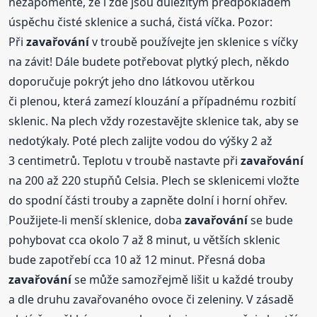
nezapomeňte, že i zde jsou důležitým předpokladem
úspěchu čisté sklenice a suchá, čistá víčka. Pozor:
Při
zavařování
v troubě používejte jen sklenice s víčky
na závit! Dále budete potřebovat plytký plech, někdo
doporučuje pokrýt jeho dno látkovou utěrkou
či plenou, která zamezí klouzání a případnému rozbití
sklenic. Na plech vždy rozestavějte sklenice tak, aby se
nedotýkaly. Poté plech zalijte vodou do výšky 2 až
3 centimetrů. Teplotu v troubě nastavte při
zavařování
na 200 až 220 stupňů Celsia. Plech se sklenicemi vložte
do spodní části trouby a zapněte dolní i horní ohřev.
Použijete-li menší sklenice, doba
zavařování
se bude
pohybovat cca okolo 7 až 8 minut, u větších sklenic
bude zapotřebí cca 10 až 12 minut. Přesná doba
zavařování
se může samozřejmě lišit u každé trouby
a dle druhu zavařovaného ovoce či zeleniny. V zásadě