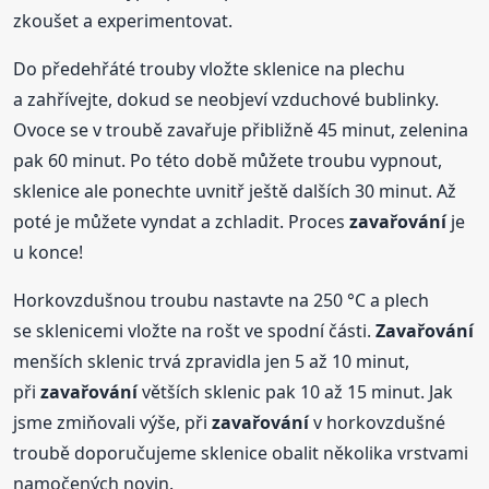
zkoušet a experimentovat.
Do předehřáté trouby vložte sklenice na plechu
a zahřívejte, dokud se neobjeví vzduchové bublinky.
Ovoce se v troubě zavařuje přibližně 45 minut, zelenina
pak 60 minut. Po této době můžete troubu vypnout,
sklenice ale ponechte uvnitř ještě dalších 30 minut. Až
poté je můžete vyndat a zchladit. Proces
zavařování
je
u konce!
Horkovzdušnou troubu nastavte na 250 °C a plech
se sklenicemi vložte na rošt ve spodní části.
Zavařování
menších sklenic trvá zpravidla jen 5 až 10 minut,
při
zavařování
větších sklenic pak 10 až 15 minut. Jak
jsme zmiňovali výše, při
zavařování
v horkovzdušné
troubě doporučujeme sklenice obalit několika vrstvami
namočených novin.