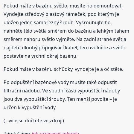
Pokud máte v bazénu světlo, musíte ho demontovat.
Vyndejte středový plastový rámeček, pod kterým je
uložen jeden samořezný šroub. Vyšroubujte ho,
nahněte tělo světla směrem do bazénu a lehkým tahem
směrem nahoru světlo vyjměte. Na zadní straně světla
najdete dlouhý připojovací kabel, ten uvolněte a světlo
postavte na vrchní okraj bazénu.
Pokud máte v bazénu schůdky, vyndejte je a očistěte.
Po odpuštění bazénové vody musíte také odpustit
filtrační nádobu. Ve spodní části vypouštěcí nádoby
jsou dva vypouštěcí šrouby. Ten menší povolte – je
určen k vypuštění vody.
(...více se dočtete ve zdroji)
Zdroj: článek
Jak zazimovat zahradu