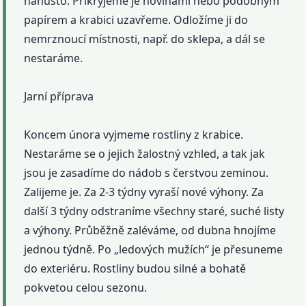
nahusto. Přikryjeme je novinami nebo podobným
papírem a krabici uzavřeme. Odložíme ji do
nemrznoucí místnosti, např. do sklepa, a dál se
nestaráme.
Jarní příprava
Koncem února vyjmeme rostliny z krabice.
Nestaráme se o jejich žalostný vzhled, a tak jak
jsou je zasadíme do nádob s čerstvou zeminou.
Zalijeme je. Za 2-3 týdny vyraší nové výhony. Za
další 3 týdny odstraníme všechny staré, suché listy
a výhony. Průběžně zaléváme, od dubna hnojíme
jednou týdně. Po „ledových mužích“ je přesuneme
do exteriéru. Rostliny budou silné a bohatě
pokvetou celou sezonu.