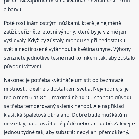
plíseň. Nezapomeňte si na květináč poznamenat druh
a barvu.
Poté rostlinám ostrými nůžkami, které je nejméně
zatíží, seřízněte letošní výhony, které by je v zimě jen
vysilovaly. Když by zůstaly, mohou se při nedostatku
světla nepřirozeně vytáhnout a květina uhyne. Výhony
seřízněte jednotlivě těsně nad kolínkem tak, aby zůstalo
původní větvení.
Nakonec je potřeba květináče umístit do bezmrazé
místnosti, ideálně s dostatkem světla. Nejvhodnější je
teplo mezi 6 až 8 °C, maximálně 10 °C. Z tohoto důvodu
se třeba temperovaný skleník nehodí. Ale například
klasická špaletová okna ano. Dobře bude muškátům
mezi skly, na prosvětlené půdě nebo v chodbě. Zalévejte
jednou týdně tak, aby substrát nebyl ani přemokřený,