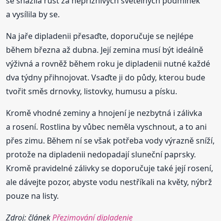
se snažila růst za nepříznivých světelných podmínek
a vysílila by se.
Na jaře dipladenii přesaďte, doporučuje se nejlépe
během března až dubna. Její zemina musí být ideálně
výživná a rovněž během roku je dipladenii nutné každé
dva týdny přihnojovat. Vsaďte ji do půdy, kterou bude
tvořit směs drnovky, listovky, humusu a písku.
Kromě vhodné zeminy a hnojení je nezbytná i zálivka
a rosení. Rostlina by vůbec neměla vyschnout, a to ani
přes zimu. Během ní se však potřeba vody výrazně sníží,
protože na dipladenii nedopadají sluneční paprsky.
Kromě pravidelné zálivky se doporučuje také její rosení,
ale dávejte pozor, abyste vodu nestříkali na květy, nýbrž
pouze na listy.
Zdroj: článek
Přezimování dipladenie