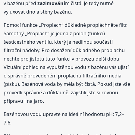
v bazénu před
zazimování
m čistá! Je tedy nutné
vyluxovat dno a stěny bazénu.
Pomocí funkce „Proplach“ důkladně propláchněte filtr.
Samotný „Proplach“ je jedna z poloh (funkcí)
šesticestného ventilu, který je nedílnou součástí
filtrační nádoby. Pro dosažení důkladného proplachu
nechte pro jistotu tuto funkci v provozu delší dobu.
Vizuální pohled na vypuštěnou vodu z bazénu vás ujistí
o správně provedeném proplachu filtračního media
(písku). Bazénová voda by měla být čistá. Pokud jste vše
provedli správně a důkladně, zajistili jste si rovnou
přípravu i na jaro.
Bazénovou vodu upravte na ideální hodnotu pH: 7,2–
7,6.