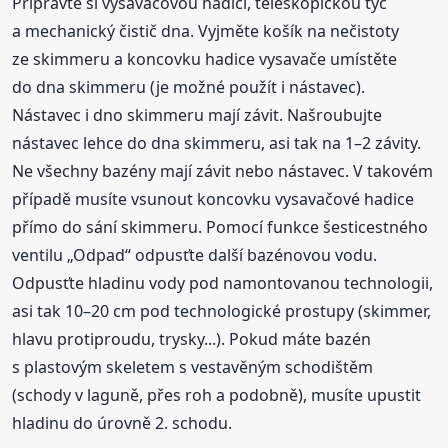
Připravte si vysavačovou hadici, teleskopickou tyč
a mechanický čistič dna. Vyjměte košík na nečistoty
ze skimmeru a koncovku hadice vysavače umístěte
do dna skimmeru (je možné použít i nástavec).
Nástavec i dno skimmeru mají závit. Našroubujte
nástavec lehce do dna skimmeru, asi tak na 1–2 závity.
Ne všechny bazény mají závit nebo nástavec. V takovém
případě musíte vsunout koncovku vysavačové hadice
přímo do sání skimmeru. Pomocí funkce šesticestného
ventilu „Odpad“ odpusťte další bazénovou vodu.
Odpusťte hladinu vody pod namontovanou technologii,
asi tak 10–20 cm pod technologické prostupy (skimmer,
hlavu protiproudu, trysky...). Pokud máte bazén
s plastovým skeletem s vestavěným schodištěm
(schody v laguně, přes roh a podobně), musíte upustit
hladinu do úrovně 2. schodu.