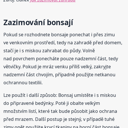
Zazimování
bonsají
Pokud se rozhodnete bonsaje ponechat i přes zimu
ve venkovním prostředí, tedy na zahradě před domem,
stačí je i s miskou zahrabat do půdy. Volně
nad povrchem ponecháte pouze nadzemní část, tedy
větvičky. Pokud je mráz venku příliš velký, zakryjte
nadzemní část chvojím, případně použijte netkanou
ochrannou textilii.
Lze použít i další způsob: Bonsaj umístěte i s miskou
do připravené bedýnky. Poté ji obalte velkým
množstvím listí, které tak bude působit jako ochrana
před mrazem. Další postup je stejný, v případě tuhé
zimy opět použijte krycí tkaniny na horní část bonsaje.