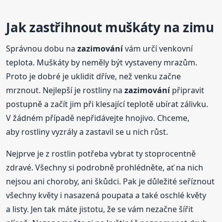
Jak zastřihnout muškáty na zimu
Správnou dobu na
zazimování
vám určí venkovní
teplota. Muškáty by neměly být vystaveny mrazům.
Proto je dobré je uklidit dříve, než venku začne
mrznout. Nejlepší je rostliny na
zazimování
připravit
postupně a začít jim při klesající teplotě ubírat zálivku.
V žádném případě nepřidávejte hnojivo. Chceme,
aby rostliny vyzrály a zastavil se u nich růst.
Nejprve je z rostlin potřeba vybrat ty stoprocentně
zdravé. Všechny si podrobně prohlédněte, ať na nich
nejsou ani choroby, ani škůdci. Pak je důležité seříznout
všechny květy i nasazená poupata a také oschlé květy
a listy. Jen tak máte jistotu, že se vám nezačne šířit