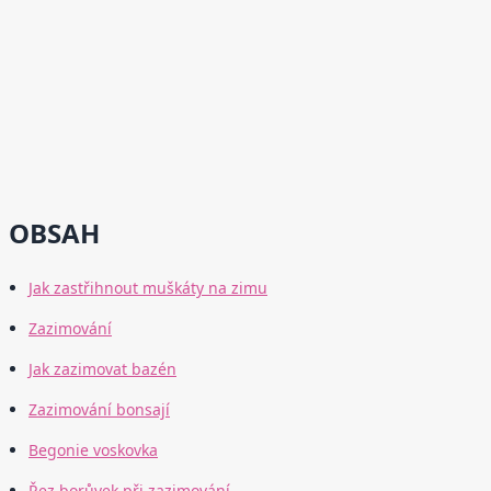
OBSAH
Jak zastřihnout muškáty na zimu
Zazimování
Jak zazimovat bazén
Zazimování bonsají
Begonie voskovka
Řez borůvek při zazimování