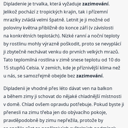
Dipladenie je trvalka, která vyžaduje
zazimování
.
Jelikož pochází z tropických krajin, tak i přízemní
mrazíky zvládá velmi špatně. Letnit je ji možné od
poloviny května přibližně do konce září (v závislosti
na konkrétních teplotách). Nízké ranní a noční teploty
by rostlinu mohly výrazně poškodit, proto se nevyplácí
ji zbytečně nechávat venku do prvních velkých mrazů.
Tato teplomilná rostlina v zimě snese teplotu od 10 do
15 stupňů Celsia. V zemích, kde je příznivější klima než
u nás, se samozřejmě obejde bez
zazimování
.
Dipladenii je vhodné přes léto dávat ven na balkon
a během zimy ji schovat do nějaké chladnější místnosti
v domě. Chlad ovšem opravdu potřebuje. Pokud byste ji
přenesli na zimu třeba jen do obývacího pokoje,
pravděpodobně by zimu nepřežila, protože by