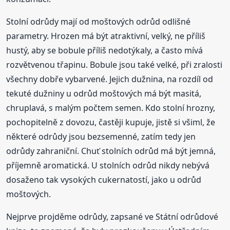
Stolní odrůdy mají od moštových odrůd odlišné
parametry. Hrozen má být atraktivní, velký, ne příliš
hustý, aby se bobule příliš nedotýkaly, a často mívá
rozvětvenou třapinu. Bobule jsou také velké, při zralosti
všechny dobře vybarvené. Jejich dužnina, na rozdíl od
tekuté dužniny u odrůd moštových má být masitá,
chruplavá, s malým počtem semen. Kdo stolní hrozny,
pochopitelně z dovozu, častěji kupuje, jistě si všiml, že
některé odrůdy jsou bezsemenné, zatím tedy jen
odrůdy zahraniční. Chuť stolních odrůd má být jemná,
příjemně aromatická. U stolních odrůd nikdy nebývá
dosaženo tak vysokých cukernatostí, jako u odrůd
moštových.
Nejprve projděme odrůdy, zapsané ve Státní odrůdové