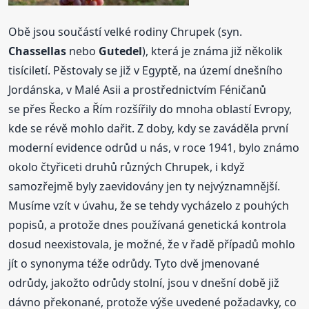
Obě jsou součástí velké rodiny Chrupek (syn.
Chassellas
nebo
Gutedel
), která je známa již několik
tisíciletí. Pěstovaly se již v Egyptě, na území dnešního
Jordánska, v Malé Asii a prostřednictvím Féničanů
se přes Řecko a Řím rozšířily do mnoha oblastí Evropy,
kde se révě mohlo dařit. Z doby, kdy se zaváděla první
moderní evidence odrůd u nás, v roce 1941, bylo známo
okolo čtyřiceti druhů různých Chrupek, i když
samozřejmě byly zaevidovány jen ty nejvýznamnější.
Musíme vzít v úvahu, že se tehdy vycházelo z pouhých
popisů, a protože dnes používaná genetická kontrola
dosud neexistovala, je možné, že v řadě případů mohlo
jít o synonyma téže odrůdy. Tyto dvě jmenované
odrůdy, jakožto odrůdy stolní, jsou v dnešní době již
dávno překonané, protože výše uvedené požadavky, co