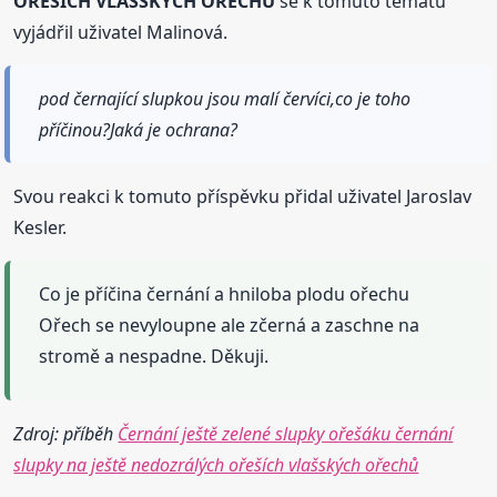
OŘEŠÍCH VLAŠSKÝCH OŘECHŮ
se k tomuto tématu
vyjádřil uživatel Malinová.
pod černající slupkou jsou malí červíci,co je toho
příčinou?Jaká je ochrana?
Svou reakci k tomuto příspěvku přidal uživatel Jaroslav
Kesler.
Co je příčina černání a hniloba plodu ořechu
Ořech se nevyloupne ale zčerná a zaschne na
stromě a nespadne. Děkuji.
Zdroj: příběh
Černání ještě zelené slupky ořešáku černání
slupky na ještě nedozrálých ořeších vlašských ořechů