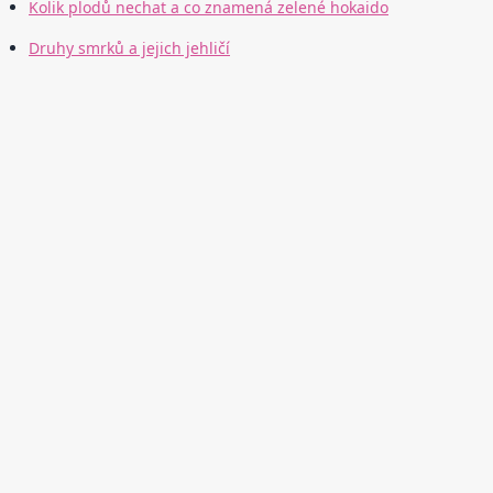
Kolik plodů nechat a co znamená zelené hokaido
Druhy smrků a jejich jehličí