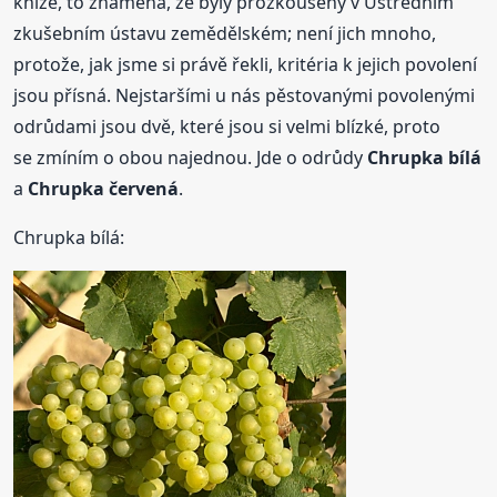
knize, to znamená, že byly prozkoušeny v Ústředním
zkušebním ústavu zemědělském; není jich mnoho,
protože, jak jsme si právě řekli, kritéria k jejich povolení
jsou přísná. Nejstaršími u nás pěstovanými povolenými
odrůdami jsou dvě, které jsou si velmi blízké, proto
se zmíním o obou najednou. Jde o odrůdy
Chrupka bílá
a
Chrupka červená
.
Chrupka bílá: