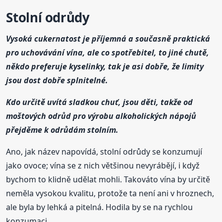
Stolní odrůdy
Vysoká cukernatost je příjemná a současně praktická
pro uchovávání vína, ale co spotřebitel, to jiné chutě,
někdo preferuje kyselinky, tak je asi dobře, že limity
jsou dost dobře splnitelné.
Kdo určitě uvítá sladkou chuť, jsou děti, takže od
moštových odrůd pro výrobu alkoholických nápojů
přejděme k odrůdám stolním.
Ano, jak název napovídá, stolní odrůdy se konzumují
jako ovoce; vína se z nich většinou nevyrábějí, i když
bychom to klidně udělat mohli. Takováto vína by určitě
neměla vysokou kvalitu, protože ta není ani v hroznech,
ale byla by lehká a pitelná. Hodila by se na rychlou
konzumaci.