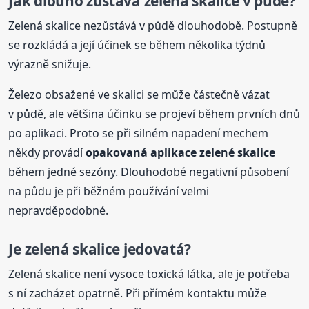
Jak dlouho zůstává zelená skalice v půdě?
Zelená skalice nezůstává v půdě dlouhodobě. Postupně
se rozkládá a její účinek se během několika týdnů
výrazně snižuje.
Železo obsažené ve skalici se může částečně vázat
v půdě, ale většina účinku se projeví během prvních dnů
po aplikaci. Proto se při silném napadení mechem
někdy provádí
opakovaná aplikace
zelené
skalice
během jedné sezóny. Dlouhodobé negativní působení
na půdu je při běžném používání velmi
nepravděpodobné.
Je zelená skalice jedovatá?
Zelená skalice není vysoce toxická látka, ale je potřeba
s ní zacházet opatrně. Při přímém kontaktu může