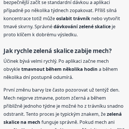
bezpečnější začít se standardní dávkou a aplikaci
případně po několika týdnech zopakovat. Příliš silná
koncentrace totiž může
oslabit trávník
nebo vytvořit
tmavé skvrny. Správné
dávkování
zelené
skalice
je
proto klíčem k dobrému výsledku.
Jak rychle zelená skalice zabije mech?
Účinek bývá velmi rychlý. Po aplikaci začne mech
obvykle
tmavnout během několika hodin
a během
několika dní postupně odumírá.
První změnu barvy lze často pozorovat už tentýž den.
Mech nejprve ztmavne, potom zčerná a během
přibližně jednoho týdne je možné ho z trávníku snadno
odstranit. Tento proces je typickým znakem, že
zelená
skalice na mech
funguje správně. Pokud mech ani