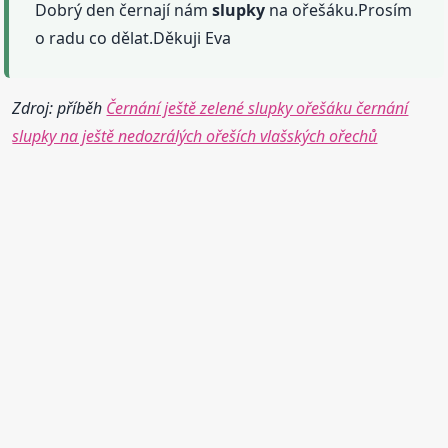
Dobrý den černají nám
slupky
na ořešáku.Prosím
o radu co dělat.Děkuji Eva
Zdroj: příběh
Černání ještě zelené slupky ořešáku černání
slupky na ještě nedozrálých ořeších vlašských ořechů