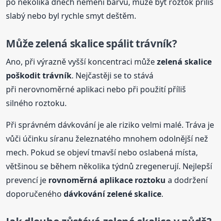
po několika dnech nemění barvu, může být roztok příliš
slabý nebo byl rychle smyt deštěm.
Může zelená skalice spálit trávník?
Ano, při výrazně vyšší koncentraci může
zelená skalice
poškodit trávník
. Nejčastěji se to stává
při nerovnoměrné aplikaci nebo při použití příliš
silného roztoku.
Při správném dávkování je ale riziko velmi malé. Tráva je
vůči účinku síranu železnatého mnohem odolnější než
mech. Pokud se objeví tmavší nebo oslabená místa,
většinou se během několika týdnů zregenerují. Nejlepší
prevencí je
rovnoměrná aplikace roztoku
a dodržení
doporučeného
dávkování
zelené
skalice
.