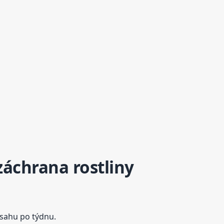
záchrana rostliny
ásahu po týdnu.