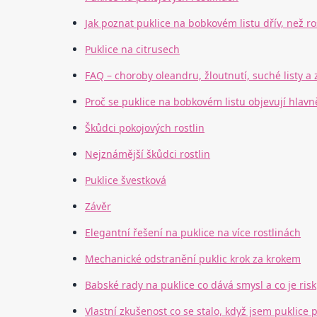
Jak poznat puklice na bobkovém listu dřív, než ro
Puklice na citrusech
FAQ – choroby oleandru, žloutnutí, suché listy a 
Proč se puklice na bobkovém listu objevují hlavn
Škůdci pokojových rostlin
Nejznámější škůdci rostlin
Puklice švestková
Závěr
Elegantní řešení na puklice na více rostlinách
Mechanické odstranění puklic krok za krokem
Babské rady na puklice co dává smysl a co je risk
Vlastní zkušenost co se stalo, když jsem puklice 