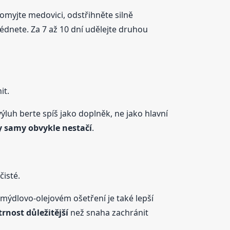
myjte medovici, odstřihněte silně
lédnete. Za 7 až 10 dní udělejte druhou
it.
ýluh berte spíš jako doplněk, ne jako hlavní
 samy obvykle nestačí
.
čisté.
mýdlovo-olejovém ošetření je také lepší
trnost důležitější
než snaha zachránit