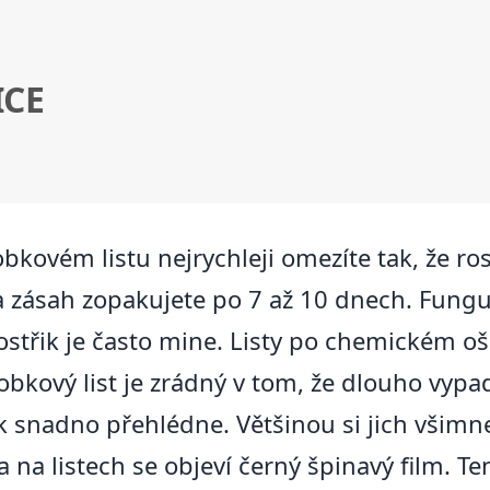
ICE
kovém listu nejrychleji omezíte tak, že rostl
zásah zopakujete po 7 až 10 dnech. Funguje
ostřik je často mine. Listy po chemickém oš
obkový list je zrádný v tom, že dlouho vyp
ěk snadno přehlédne. Většinou si jich všimnete
a na listech se objeví černý špinavý film. T