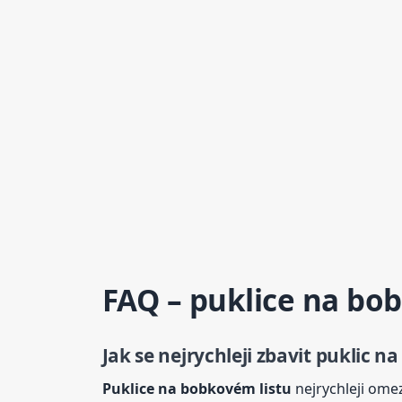
FAQ –
puklice
na bobk
Jak se nejrychleji zbavit puklic n
Puklice
na bobkovém listu
nejrychleji omez