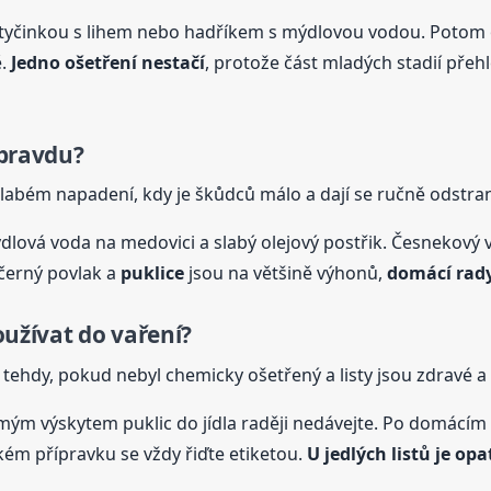
tyčinkou s lihem nebo hadříkem s mýdlovou vodou. Potom o
ě.
Jedno ošetření nestačí
, protože část mladých stadií přeh
pravdu?
slabém napadení, kdy je škůdců málo a dají se ručně odstran
dlová voda na medovici a slabý olejový postřik. Česnekový v
 černý povlak a
puklice
jsou na většině výhonů,
domácí rady
oužívat do vaření?
tehdy, pokud nebyl chemicky ošetřený a listy jsou zdravé a 
mým výskytem puklic do jídla raději nedávejte. Po domácím 
ém přípravku se vždy řiďte etiketou.
U jedlých listů je opa