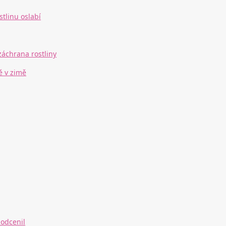
stlinu oslabí
záchrana rostliny
ě v zimě
podcenil