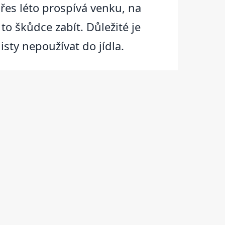
přes léto prospívá venku, na
o škůdce zabít. Důležité je
isty nepoužívat do jídla.