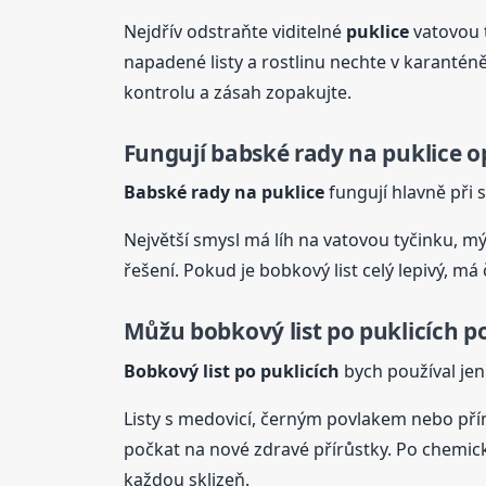
Nejdřív odstraňte viditelné
puklice
vatovou 
napadené listy a rostlinu nechte v karantén
kontrolu a zásah zopakujte.
Fungují babské rady na
puklice
o
Babské rady na
puklice
fungují hlavně při 
Největší smysl má líh na vatovou tyčinku, mý
řešení. Pokud je bobkový list celý lepivý, má
Můžu bobkový list po puklicích p
Bobkový list po puklicích
bych používal jen 
Listy s medovicí, černým povlakem nebo pří
počkat na nové zdravé přírůstky. Po chemick
každou sklizeň.