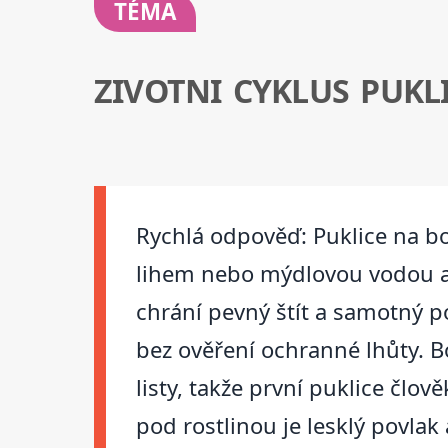
TÉMA
ZIVOTNI CYKLUS PUKL
Rychlá odpověď: Puklice na bob
lihem nebo mýdlovou vodou a 
chrání pevný štít a samotný p
bez ověření ochranné lhůty. B
listy, takže první puklice člov
pod rostlinou je lesklý povlak 