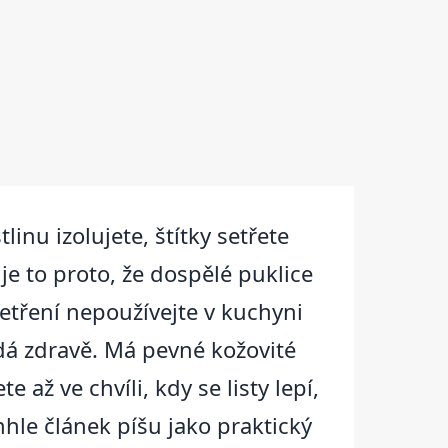
inu izolujete, štítky setřete
 to proto, že dospělé puklice
etření nepoužívejte v kuchyni
adá zdravě. Má pevné kožovité
 až ve chvíli, kdy se listy lepí,
enhle článek píšu jako praktický