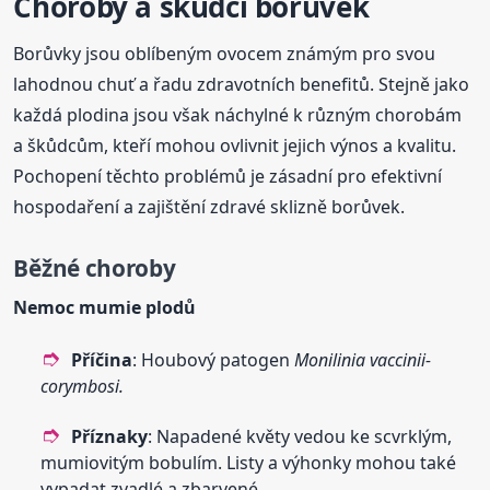
Choroby a škůdci borůvek
Borůvky jsou oblíbeným ovocem známým pro svou
lahodnou chuť a řadu zdravotních benefitů. Stejně jako
každá plodina jsou však náchylné k různým chorobám
a škůdcům, kteří mohou ovlivnit jejich výnos a kvalitu.
Pochopení těchto problémů je zásadní pro efektivní
hospodaření a zajištění zdravé sklizně borůvek.
Běžné choroby
Nemoc mumie plodů
Příčina
: Houbový patogen
Monilinia vaccinii-
corymbosi.
Příznaky
: Napadené květy vedou ke scvrklým,
mumiovitým bobulím. Listy a výhonky mohou také
vypadat zvadlé a zbarvené.