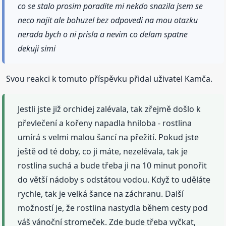
co se stalo prosim poradite mi nekdo snazila jsem se
neco najit ale bohuzel bez odpovedi na mou otazku
nerada bych o ni prisla a nevim co delam spatne
dekuji simi
Svou reakci k tomuto příspěvku přidal uživatel Kamča.
Jestli jste již orchidej zalévala, tak zřejmě došlo k
převlečení a kořeny napadla hniloba - rostlina
umírá s velmi malou šancí na přežití. Pokud jste
ještě od té doby, co ji máte, nezelévala, tak je
rostlina suchá a bude třeba ji na 10 minut ponořit
do větší nádoby s odstátou vodou. Když to uděláte
rychle, tak je velká šance na záchranu. Další
možností je, že rostlina nastydla během cesty pod
váš vánoční stromeček. Zde bude třeba vyčkat,