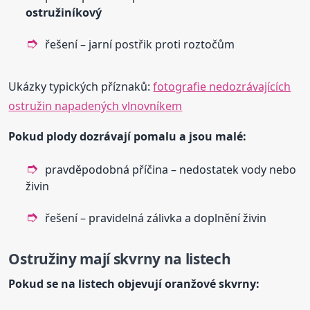
ostružiníkový
řešení – jarní postřik proti roztočům
Ukázky typických příznaků:
fotografie nedozrávajících
ostružin napadených vlnovníkem
Pokud plody dozrávají pomalu a jsou malé:
pravděpodobná příčina – nedostatek vody nebo
živin
řešení – pravidelná zálivka a doplnění živin
Ostružiny mají skvrny na listech
Pokud se na listech objevují oranžové skvrny: