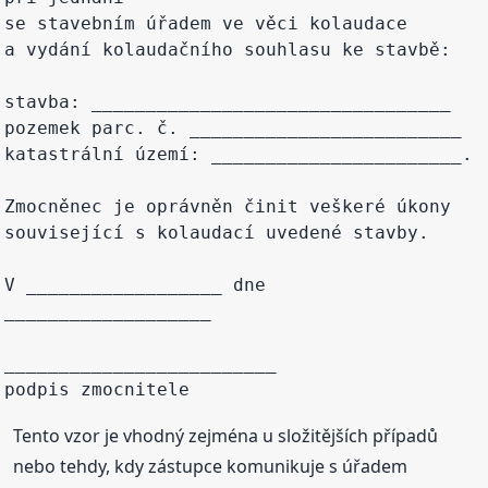
se stavebním úřadem ve věci kolaudace

a vydání kolaudačního souhlasu ke stavbě:

stavba: _________________________________

pozemek parc. č. _________________________

katastrální území: _______________________.

Zmocněnec je oprávněn činit veškeré úkony

související s kolaudací uvedené stavby.

V __________________ dne 
___________________

_________________________

Tento vzor je vhodný zejména u složitějších případů
nebo tehdy, kdy zástupce komunikuje s úřadem