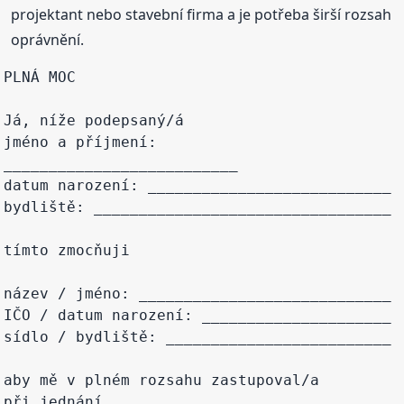
projektant nebo stavební firma a je potřeba širší rozsah
oprávnění.
PLNÁ MOC

Já, níže podepsaný/á

jméno a příjmení: 
__________________________

datum narození: ___________________________

bydliště: _________________________________

tímto zmocňuji

název / jméno: ____________________________

IČO / datum narození: _____________________

sídlo / bydliště: _________________________

aby mě v plném rozsahu zastupoval/a 
při jednání
