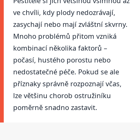
Pěstitelé si jich většinou všimnou až
ve chvíli, kdy plody nedozrávají,
zasychají nebo mají zvláštní skvrny.
Mnoho problémů přitom vzniká
kombinací několika faktorů –
počasí, hustého porostu nebo
nedostatečné péče. Pokud se ale
příznaky správně rozpoznají včas,
lze většinu chorob ostružiníku
poměrně snadno zastavit.