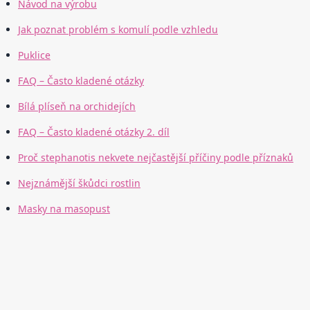
Návod na výrobu
Jak poznat problém s komulí podle vzhledu
Puklice
FAQ – Často kladené otázky
Bílá plíseň na orchidejích
FAQ – Často kladené otázky 2. díl
Proč stephanotis nekvete nejčastější příčiny podle příznaků
Nejznámější škůdci rostlin
Masky na masopust