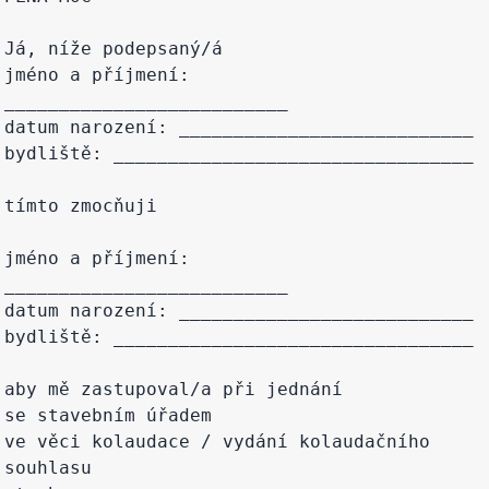
Já, níže podepsaný/á

jméno a příjmení: 
__________________________

datum narození: ___________________________

bydliště: _________________________________

tímto zmocňuji

jméno a příjmení: 
__________________________

datum narození: ___________________________

bydliště: _________________________________

aby mě zastupoval/a při jednání 
se stavebním úřadem

ve věci kolaudace / vydání kolaudačního 
souhlasu
