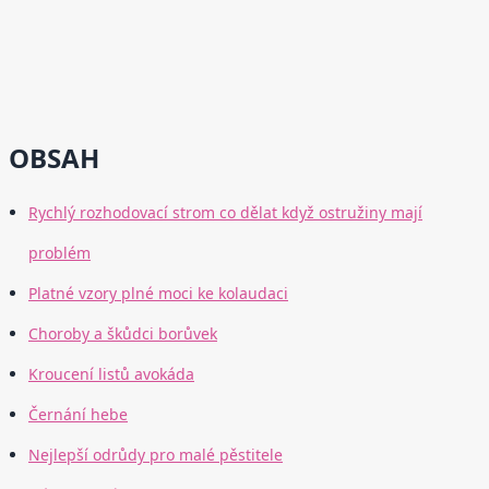
OBSAH
Rychlý rozhodovací strom co dělat když ostružiny mají
problém
Platné vzory plné moci ke kolaudaci
Choroby a škůdci borůvek
Kroucení listů avokáda
Černání hebe
Nejlepší odrůdy pro malé pěstitele