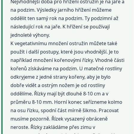
Nejvhodnější doba pro hřížení ostružin je na jaře a
na podzim. Výsledky jarního hřížení můžeme
oddělit ten samý rok na podzim. Ty podzimní až
následující rok na jaře. K hřížení se používají
jednoleté výhony.
K vegetativnímu množení ostružin můžete také
použít i další postupy, které jsou vhodnější. Je to
například množení kořenovými řízky. Vhodné části
kořenů získáváme na podzim. U matečné rostliny
odkryjeme z jedné strany kořeny, aby je bylo
dobře vidět a ostrým nožem je od rostliny
oddělíme. Řízky mají být dlouhé 8-10 cm a v
průměru 8-10 mm. Horní konec seřízneme kolmo
na osu řízku, spodní část mírně šikmo. Pracovat
musíme pozorně. Řízek vysazený obráceně
neroste. Řízky zakládáme přes zimu v