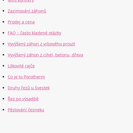
Zazimování záhonů
Prodej a cena
FAQ – často kladené otázky
Vyvýšený záhon z vrbového proutí
Vyvýšený záhon z cihel, betonu, dřeva
Lilkovité rajče
Co je to Porotherm
Druhy řezů u švestek
Řez po výsadbě
Pěstování česneku