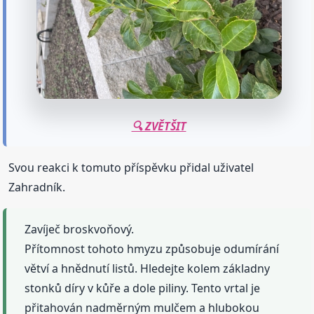
🔍 ZVĚTŠIT
Svou reakci k tomuto příspěvku přidal uživatel
Zahradník.
Zavíječ broskvoňový.
Přítomnost tohoto hmyzu způsobuje odumírání
větví a hnědnutí listů. Hledejte kolem základny
stonků díry v kůře a dole piliny. Tento vrtal je
přitahován nadměrným mulčem a hlubokou