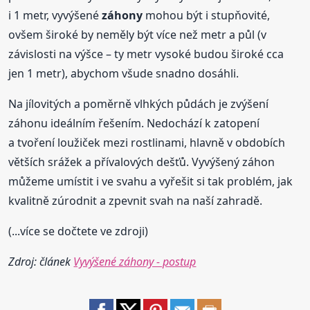
i 1 metr, vyvýšené
záhony
mohou být i stupňovité,
ovšem široké by neměly být více než metr a půl (v
závislosti na výšce – ty metr vysoké budou široké cca
jen 1 metr), abychom všude snadno dosáhli.
Na jílovitých a poměrně vlhkých půdách je zvýšení
záhonu ideálním řešením. Nedochází k zatopení
a tvoření loužiček mezi rostlinami, hlavně v obdobích
větších srážek a přívalových dešťů. Vyvýšený záhon
můžeme umístit i ve svahu a vyřešit si tak problém, jak
kvalitně zúrodnit a zpevnit svah na naší zahradě.
(...více se dočtete ve zdroji)
Zdroj: článek
Vyvýšené záhony - postup