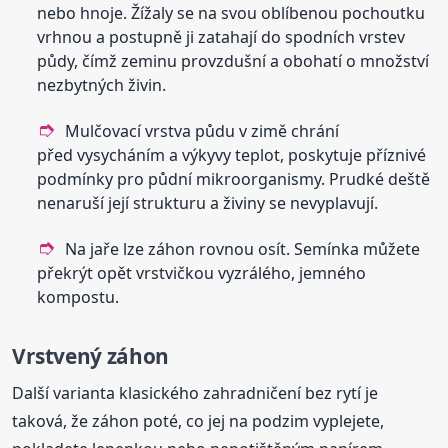
nebo hnoje. Žížaly se na svou oblíbenou pochoutku
vrhnou a postupně ji zatahají do spodních vrstev
půdy, čímž zeminu provzdušní a obohatí o množství
nezbytných živin.
Mulčovací vrstva půdu v zimě chrání
před vysycháním a výkyvy teplot, poskytuje příznivé
podmínky pro půdní mikroorganismy. Prudké deště
nenaruší její strukturu a živiny se nevyplavují.
Na jaře lze záhon rovnou osít. Semínka můžete
překrýt opět vrstvičkou vyzrálého, jemného
kompostu.
Vrstvený záhon
Další varianta klasického zahradničení bez rytí je
taková, že záhon poté, co jej na podzim vyplejete,