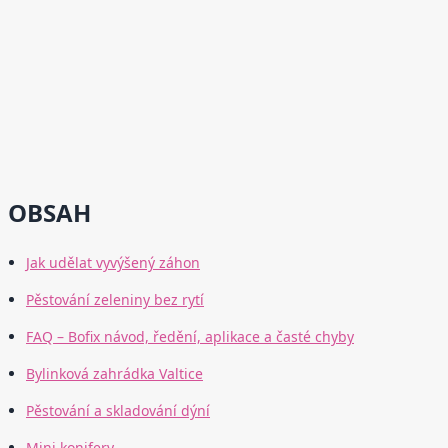
OBSAH
Jak udělat vyvýšený záhon
Pěstování zeleniny bez rytí
FAQ – Bofix návod, ředění, aplikace a časté chyby
Bylinková zahrádka Valtice
Pěstování a skladování dýní
Mini konifery