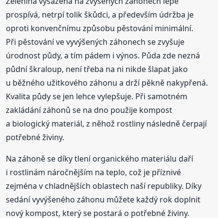
Zelenina vysazená na zvýšených záhonech lépe
prospívá, netrpí tolik škůdci, a především údržba je
oproti konvenčnímu způsobu pěstování minimální.
Při pěstování ve vyvýšených záhonech se zvyšuje
úrodnost půdy, a tím pádem i výnos. Půda zde nezná
půdní škraloup, není třeba na ni nikde šlapat jako
u běžného užitkového záhonu a drží pěkně nakypřená.
Kvalita půdy se jen lehce vylepšuje. Při samotném
zakládání záhonů se na dno použije kompost
a biologický materiál, z něhož rostliny následně čerpají
potřebné živiny.
Na záhoně se díky tlení organického materiálu daří
i rostlinám náročnějším na teplo, což je příznivé
zejména v chladnějších oblastech naší republiky. Díky
sedání vyvýšeného záhonu můžete každý rok doplnit
nový kompost, který se postará o potřebné živiny.