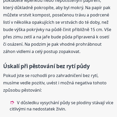
pokladete lepenkou nebo nepotištěným papírem,
který důkladně pokropíte, aby byl mokrý. Na papír pak
můžete vrstvit kompost, posečenou trávu a podrcené
listí v několika opakujících se vrstvách do té doby, než
bude výška pokrývky na půdě činit přibližně 15 cm. Vše
přes zimu zetlí a na jaře bude půda připravená k osetí
či osázení. Na podzim je pak vhodné prohrábnout
záhon vidlemi a celý postup zopakovat.
Úskalí při pěstování bez rytí půdy
Pokud jste se rozhodli pro zahradničení bez rytí,
musíme vedle pozitiv, uvést i možná negativa tohoto
způsobu pěstování:
V důsledku vysychání půdy se plodiny stávají více
citlivými na nedostatek živin.