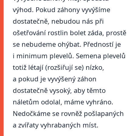
výhod. Pokud záhony vyvýšíme
dostatečně, nebudou nás při
ošetřování rostlin bolet záda, prostě
se nebudeme ohýbat. Předností je
i minimum plevelů. Semena plevelů
totiž létají (rozšiřují se) nízko,
a pokud je vyvýšený záhon
dostatečně vysoký, aby těmto
náletům odolal, máme vyhráno.
Nedočkáme se rovněž pošlapaných
a zvířaty vyhrabaných míst.