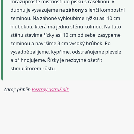
mrazuprosté místnosti do písku s rašelinou. V
dubnu je vysazujeme na
záhony
s lehčí kompostní
zeminou. Na záhoně vyhloubíme rýžku asi 10 cm
hlubokou, která má jednu stěnu kolmou. Na tuto
stěnu stavíme řízky asi 10 cm od sebe, zasypeme
zeminou a navršíme 3 cm vysoký hrůbek. Po
výsadbě zalijeme, kypříme, odstraňujeme plevele
a přihnojujeme. Řízky je nezbytné ošetřit
stimulátorem růstu.
Zdroj: příběh
Beztrný ostružiník