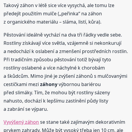
Takový záhon v létě sice více vysychá, ale tomu lze
předejít použitím mulče („peřinka“ na záhon
z organického materiálu – sláma, listí, kůra).
Pěstování ideálně vychází na dva tři řádky vedle sebe.
Rostliny získávají více světla, vzájemně si nekonkurují
a nedochází k oslabení a zmenšení prostředních rostlin.
Při tradičním způsobu pěstování totiž bývají tyto
rostliny oslabené a více náchylné k chorobám
a škůdcům. Mimo jiné je zvýšení záhonů s mulčovanými
cestičkami mezi
záhony
výbornou bariérou
před slimáky. Tím, že mohou být rostliny sázeny
nahusto, dochází k lepšímu zastínění půdy listy
a zabrání se výparu.
Vyvýšený záhon
se stane také zajímavým dekorativním
prvkem zahrady. Může být vysoký třeba jen 10 cm, ale