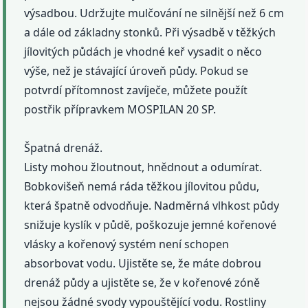
výsadbou. Udržujte mulčování ne silnější než 6 cm
a dále od základny stonků. Při výsadbě v těžkých
jílovitých půdách je vhodné keř vysadit o něco
výše, než je stávající úroveň půdy. Pokud se
potvrdí přítomnost zavíječe, můžete použít
postřik přípravkem MOSPILAN 20 SP.
Špatná drenáž.
Listy mohou žloutnout, hnědnout a odumírat.
Bobkovišeň nemá ráda těžkou jílovitou půdu,
která špatně odvodňuje. Nadměrná vlhkost půdy
snižuje kyslík v půdě, poškozuje jemné kořenové
vlásky a kořenový systém není schopen
absorbovat vodu. Ujistěte se, že máte dobrou
drenáž půdy a ujistěte se, že v kořenové zóně
nejsou žádné svody vypouštějící vodu. Rostliny