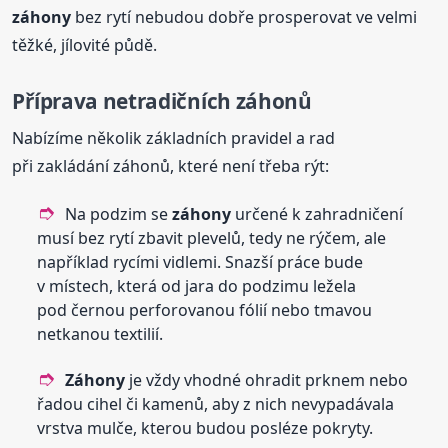
záhony
bez rytí nebudou dobře prosperovat ve velmi
těžké, jílovité půdě.
Příprava netradičních záhonů
Nabízíme několik základních pravidel a rad
při zakládání záhonů, které není třeba rýt:
Na podzim se
záhony
určené k zahradničení
musí bez rytí zbavit plevelů, tedy ne rýčem, ale
například rycími vidlemi. Snazší práce bude
v místech, která od jara do podzimu ležela
pod černou perforovanou fólií nebo tmavou
netkanou textilií.
Záhony
je vždy vhodné ohradit prknem nebo
řadou cihel či kamenů, aby z nich nevypadávala
vrstva mulče, kterou budou posléze pokryty.