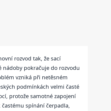
vní rozvod tak, že sací
vé nádoby pokračuje do rozvodu
problém vzniká při netěsném
eských podmínkách velmi časté
ocí, protože samotné zapojení
 k častému spínání čerpadla,