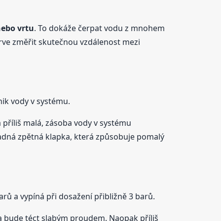
ebo vrtu
. To dokáže čerpat vodu z mnohem
prve změřit skutečnou vzdálenost mezi
nik vody v systému.
příliš malá, zásoba vody v systému
vadná zpětná klapka, která způsobuje pomalý
rů a vypíná při dosažení přibližně 3 barů.
da bude téct slabým proudem. Naopak příliš