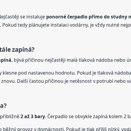
Nejčastěji se instaluje
ponorné
čerpadlo
přímo do studny n
 Pokud tedy plánujete instalaci vodárny, je vždy nutné nej
tále zapíná?
apíná
, bývá příčinou nejčastěji malá tlaková nádoba nebo ú
dy klesne pod nastavenou hodnotu. Pokud je tlaková nádoba 
 znovu. Další častou příčinou je netěsnost v potrubí nebo 
na?
přibližně
2 až 3 bary
. Čerpadlo se obvykle zapíná kolem 2 ba
o běžný provoz v domácnosti. Pokud je tlak příliš nízký, vo