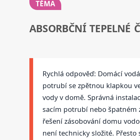
TÉMA
ABSORBČNÍ TEPELNÉ 
Rychlá odpověď: Domácí vodár
potrubí se zpětnou klapkou v
vody v domě. Správná instalace
sacím potrubí nebo špatném z
řešení zásobování domu vodou
není technicky složité. Přesto