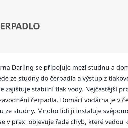
ČERPADLO
na Darling se připojuje mezi studnu a domo
ede ze studny do čerpadla a výstup z tlako
 zajišťuje stabilní tlak vody. Nejčastější 
avodnění čerpadla. Domácí vodárna je v č
 ze studny. Mnoho lidí ji instaluje svépom
 se v praxi objevuje řada chyb, které vedou