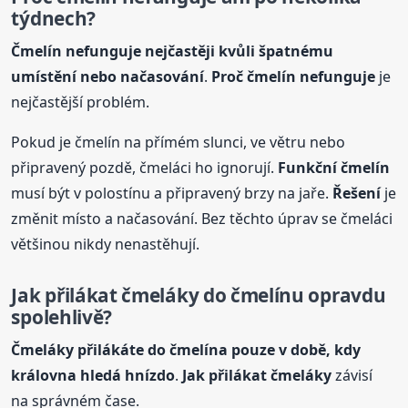
týdnech?
Čmelín nefunguje nejčastěji kvůli špatnému
umístění nebo načasování
.
Proč čmelín nefunguje
je
nejčastější problém.
Pokud je čmelín na přímém slunci, ve větru nebo
připravený pozdě, čmeláci ho ignorují.
Funkční čmelín
musí být v polostínu a připravený brzy na jaře.
Řešení
je
změnit místo a načasování. Bez těchto úprav se čmeláci
většinou nikdy nenastěhují.
Jak přilákat čmeláky do čmelínu opravdu
spolehlivě?
Čmeláky přilákáte do čmelína pouze v době, kdy
královna hledá hnízdo
.
Jak přilákat čmeláky
závisí
na správném čase.