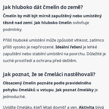
Jak hluboko dát čmelín do země?
Čmelín by měl být mírně zapuštěný nebo umístěný
těsně nad zemí
.
Jak hluboko čmelín
ovlivňuje
podmínky.
Příliš hluboké umístění může způsobit vlhkost, zatímco
příliš vysoko je nepřirozené.
Ideální řešení
je lehké
zapuštění nebo stabilní umístění na povrchu. Důležité je
suché prostředí a ochrana před deštěm.
Jak poznat, že se čmeláci nastěhovali?
Obsazený čmelín poznáte podle pravidelného
pohybu čmeláků u vstupu
.
Jak poznat čmeláky
je
jednoduché.
Uvidíte čmeláky, kteří létají dovnitř a ven.
Aktivita
bývá