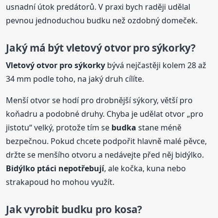
usnadní útok predátorů. V praxi bych raději udělal
pevnou jednoduchou budku než ozdobný domeček.
Jaký má být vletový otvor pro sýkorky?
Vletový otvor pro sýkorky
bývá nejčastěji kolem 28 až
34 mm podle toho, na jaký druh cílíte.
Menší otvor se hodí pro drobnější sýkory, větší pro
koňadru a podobné druhy. Chyba je udělat otvor „pro
jistotu“ velký, protože tím se
budka
stane méně
bezpečnou. Pokud chcete podpořit hlavně malé pěvce,
držte se menšího otvoru a nedávejte před něj bidýlko.
Bidýlko ptáci nepotřebují
, ale kočka, kuna nebo
strakapoud ho mohou využít.
Jak vyrobit budku pro kosa?