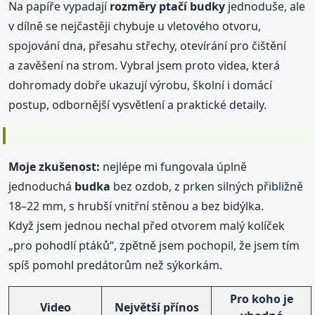
Na papíře vypadají
rozměry ptačí budky
jednoduše, ale
v dílně se nejčastěji chybuje u vletového otvoru,
spojování dna, přesahu střechy, otevírání pro čištění
a zavěšení na strom. Vybral jsem proto videa, která
dohromady dobře ukazují výrobu, školní i domácí
postup, odbornější vysvětlení a praktické detaily.
Moje zkušenost:
nejlépe mi fungovala úplně
jednoduchá
budka
bez ozdob, z prken silných přibližně
18–22 mm, s hrubší vnitřní stěnou a bez bidýlka.
Když jsem jednou nechal před otvorem malý kolíček
„pro pohodlí ptáků“, zpětně jsem pochopil, že jsem tím
spíš pomohl predátorům než sýkorkám.
Pro koho je
Video
Největší přínos