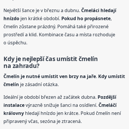
Největší šance je v březnu a dubnu.
Čmeláci hledají
hnízdo
jen krátké období.
Pokud ho propásnete
,
čmelín zůstane prázdný. Pomáhá také přirozené
prostředí a klid. Kombinace času a místa rozhoduje
o úspěchu.
Kdy je nejlepší čas umístit čmelín
na zahradu?
Čmelín je nutné umístit ven brzy na jaře
.
Kdy umístit
čmelín
je zásadní otázka.
Ideální je období březen až začátek dubna.
Pozdější
instalace
výrazně snižuje šanci na osídlení.
Čmeláčí
královny
hledají hnízdo jen krátce. Pokud čmelín není
připravený včas, sezóna je ztracená.