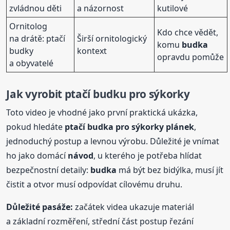
zvládnou děti
a názornost
kutilové
Ornitolog
Kdo chce vědět,
na drátě: ptačí
Širší ornitologický
komu
budka
budky
kontext
opravdu pomůže
a obyvatelé
Jak vyrobit ptačí budku pro sýkorky
Toto video je vhodné jako první praktická ukázka,
pokud hledáte
ptačí
budka
pro sýkorky plánek
,
jednoduchý postup a levnou výrobu. Důležité je vnímat
ho jako domácí
návod
, u kterého je potřeba hlídat
bezpečnostní detaily:
budka
má být bez bidýlka, musí jít
čistit a otvor musí odpovídat cílovému druhu.
Důležité pasáže:
začátek videa ukazuje materiál
a základní rozměření, střední část postup řezání