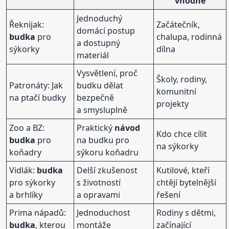
vhodné
Jednoduchý
Řeknijak:
Začátečník,
domácí postup
budka
pro
chalupa, rodinná
a dostupný
sýkorky
dílna
materiál
Vysvětlení, proč
Školy, rodiny,
Patronáty: Jak
budku dělat
komunitní
na ptačí budky
bezpečně
projekty
a smysluplně
Zoo a BZ:
Praktický
návod
Kdo chce cílit
budka
pro
na budku pro
na sýkorky
koňadry
sýkoru koňadru
Vidlák:
budka
Delší zkušenost
Kutilové, kteří
pro sýkorky
s životností
chtějí bytelnější
a brhlíky
a opravami
řešení
Prima nápadů:
Jednoduchost
Rodiny s dětmi,
budka
, kterou
montáže
začínající