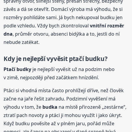
správný otvor, silnější stěny, přesah střechy, bezpečný
závěs a dá se otevřít. Domácí výroba má výhodu, že si
rozměry pohlídáte sami. Já bych nekupoval budku jen
podle vzhledu. Vždy bych zkontroloval
vnitřní rozměr
dna
, průměr otvoru, absenci bidýlka a to, jestli do ní
nebude zatékat.
Kdy je nejlepší vyvěsit ptačí budku?
Ptačí budky
je nejlepší vyvěsit už na podzim nebo
v zimě, nejpozději před začátkem hnízdění.
Ptáci si vhodná místa často prohlížejí dříve, než člověk
začne na jaře řešit zahradu. Podzimní vyvěšení má
výhodu v tom, že
budka
na místě přirozeně „zestárne“,
ztratí pach novoty a ptáci ji mohou využít i jako úkryt.
Když budku pověsíte až v plném jaru, pořád může
pomoci, ale šance na obsazení v dané sezoně bývá