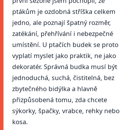
první sezoně jsem pochopil, že
ptákům je ozdobná stříška celkem
jedno, ale poznají špatný rozměr,
zatékání, přehřívání i nebezpečné
umístění. U ptačích budek se proto
vyplatí myslet jako praktik, ne jako
dekoratér. Správná budka musí být
jednoduchá, suchá, čistitelná, bez
zbytečného bidýlka a hlavně
přizpůsobená tomu, zda chcete
sýkorky, špačky, vrabce, rehky nebo
kosa.