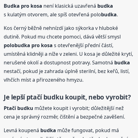
Budka
pro kosa
není klasická uzavřená
budka
s kulatým otvorem, ale spíš otevřená polo
budka
.
Kos černý běžně nehnízdí jako sýkorka v hluboké
dutině. Pokud mu chcete pomoci, dává větší smysl
polo
budka
pro kosa
s otevřenější přední částí,
umístěná klidněji a níže v zeleni. U kosa je důležité krytí,
nerušené okolí a dostupnost potravy. Samotná
budka
nestačí, pokud je zahrada úplně sterilní, bez keřů, listí,
vlhčích míst a přirozeného hmyzu.
Je lepší ptačí budku koupit, nebo vyrobit?
Ptačí budku
můžete koupit i vyrobit; důležitější než
cena je správný rozměr, čištění a bezpečné zavěšení.
Levná koupená
budka
může fungovat, pokud má