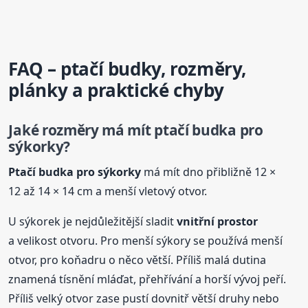
FAQ – ptačí budky, rozměry,
plánky a praktické chyby
Jaké rozměry má mít ptačí
budka
pro
sýkorky?
Ptačí
budka
pro sýkorky
má mít dno přibližně 12 ×
12 až 14 × 14 cm a menší vletový otvor.
U sýkorek je nejdůležitější sladit
vnitřní prostor
a velikost otvoru. Pro menší sýkory se používá menší
otvor, pro koňadru o něco větší. Příliš malá dutina
znamená tísnění mláďat, přehřívání a horší vývoj peří.
Příliš velký otvor zase pustí dovnitř větší druhy nebo