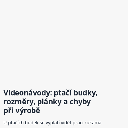
Video
návod
y: ptačí budky,
rozměry, plánky a chyby
při výrobě
U ptačích budek se vyplatí vidět práci rukama.