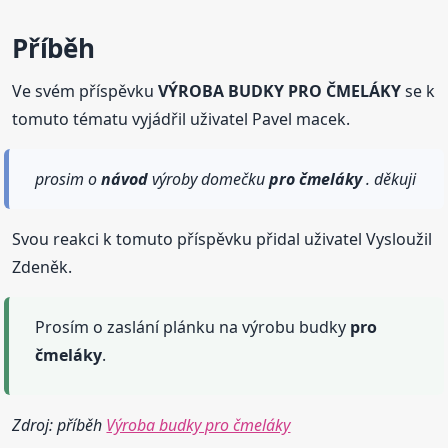
Příběh
Ve svém příspěvku
VÝROBA BUDKY PRO ČMELÁKY
se k
tomuto tématu vyjádřil uživatel Pavel macek.
prosim o
návod
výroby domečku
pro čmeláky
. děkuji
Svou reakci k tomuto příspěvku přidal uživatel Vysloužil
Zdeněk.
Prosím o zaslání plánku na výrobu budky
pro
čmeláky
.
Zdroj: příběh
Výroba budky pro čmeláky