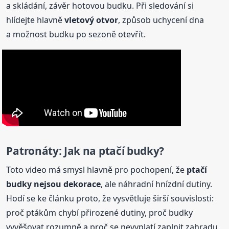
a skládání, závěr hotovou budku. Při sledování si
hlídejte hlavně
vletový otvor
, způsob uchycení dna
a možnost budku po sezoně otevřít.
Patronáty: Jak na ptačí budky?
Toto video má smysl hlavně pro pochopení, že
ptačí
budky nejsou dekorace
, ale náhradní hnízdní dutiny.
Hodí se ke článku proto, že vysvětluje širší souvislosti:
proč ptákům chybí přirozené dutiny, proč budky
vyvěšovat rozumně a proč se nevyplatí zaplnit zahradu