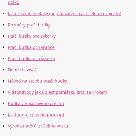
ptáků
Jak přilákat čmeláky (nejdůležitější část celého projektu)
Rozměry ptačí budky
Ptačí budky pro sýkorky
Ptačí budka pro vrabce
Ptačí budka pro špačka
Domácí aviváž
Návod na stavbu ptačí budky
Videonávody jak uplést pomlázku krok za krokem
Budka z kokosového ořechu
Jak funguje čmelín (princip)
Výroba nátěrů z včelího vosku