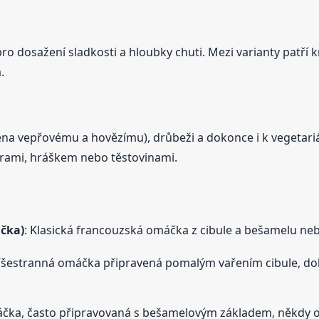
ro dosažení sladkosti a hloubky chuti. Mezi varianty patří
.
ména vepřovému a hovězímu), drůbeži a dokonce i k vegeta
rami, hráškem nebo těstovinami.
čka)
: Klasická francouzská omáčka z cibule a bešamelu ne
Všestranná omáčka připravená pomalým vařením cibule, do
čka, často připravovaná s bešamelovým základem, někdy 