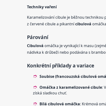
Techniky vaření
Karamelizování cibule je běžnou technikou p
z červené cibule a pikantní
cibulová
omáčka
Párování
Cibulová
omáčka je vynikající k masu (zej
nádivka k drůbeži nebo podávána s brambo
Konkrétní příklady a variace
Soubise (francouzská
cibulová
omá
Omáčka z karamelizované cibule
: 
získá sladkou chuť.
Bílá
cibulová
omáčka
: Krémová omá