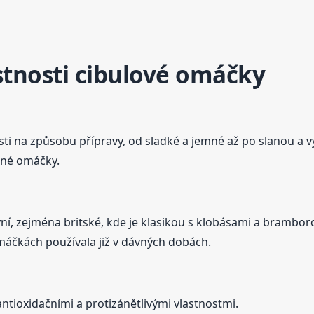
stnosti cibulové omáčky
sti na způsobu přípravy, od sladké a jemné až po slanou a v
jiné omáčky.
, zejména britské, kde je klasikou s klobásami a brambor
omáčkách používala již v dávných dobách.
antioxidačními a protizánětlivými vlastnostmi.