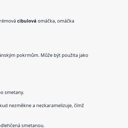
 krémová
cibulová
omáčka, omáčka
riánským pokrmům. Může být použita jako
bo smetany.
kud nezměkne a nezkaramelizuje, čímž
odlehčená smetanou.