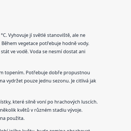
C. Vyhovuje jí světlé stanoviště, ale ne
é. Během vegetace potřebuje hodně vody.
stát ve vodě. Voda se nesmí dostat ani
dním topením. Potřebuje dobře propustnou
a vydržet pouze jednu sezonu. Je citlivá jak
tky, které silně voní po hrachových luscích.
 několik květů v různém stadiu vývoje.
ina použita.
obí jejího květu, bude zemina obsahovat