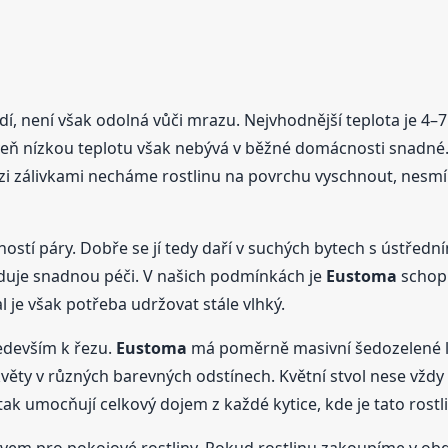
, není však odolná vůči mrazu. Nejvhodnější teplota je 4–7 °
ároveň nízkou teplotu však nebývá v běžné domácnosti snadn
zi zálivkami necháme rostlinu na povrchu vyschnout, nesmí 
ností páry. Dobře se jí tedy daří v suchých bytech s ústře
aduje snadnou péči. V našich podmínkách je
Eustoma
schopn
l je však potřeba udržovat stále vlhký.
ředevším k řezu.
Eustoma
má poměrně masivní šedozelené lís
květy v různých barevných odstínech. Květní stvol nese vždy
ak umocňují celkový dojem z každé kytice, kde je tato rostl
em pro pokojové rostliny. Pokud rostlinu zakoupíme v obd