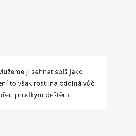
 Můžeme ji sehnat spíš jako
ní to však rostlina odolná vůči
t před prudkým deštěm.