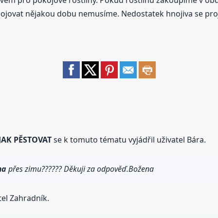
nojovat nějakou dobu nemusíme. Nedostatek hnojiva se proj
JAK PĚSTOVAT
se k tomuto tématu vyjádřil uživatel Bára.
ma
přes zimu?????? Děkuji za odpověď.Božena
tel Zahradník.